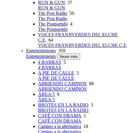
RUN & GUN
37
RUN & GUN
The Post Radio
50
The Post Radio
The Postpartido
4
The Postpartido
VOCES FRANJIVERDES DEL ELCHE
C.F.
64
VOCES FRANJIVERDES DEL ELCHE C.F.
Entretenimiento
359
Entretenimiento
Veure més
4 BARRAS
5
4 BARRAS
A PIE DE CALLE
5
A PIE DE CALLE
ABRIENDO CAMINOS
88
ABRIENDO CAMINOS
ÁREA 5
9
ÁREA 5
BROTES EN LA RADIO
3
BROTES EN LA RADIO
CAFÉ CON DRAMA
1
CAFÉ CON DRAMA
Camino a la alternativa
18
Camino a la alternativa