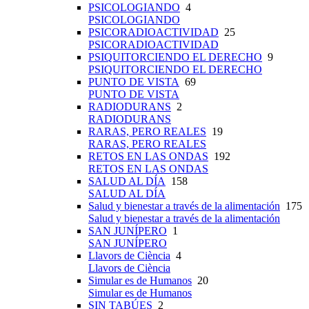
PSICOLOGIANDO
4
PSICOLOGIANDO
PSICORADIOACTIVIDAD
25
PSICORADIOACTIVIDAD
PSIQUITORCIENDO EL DERECHO
9
PSIQUITORCIENDO EL DERECHO
PUNTO DE VISTA
69
PUNTO DE VISTA
RADIODURANS
2
RADIODURANS
RARAS, PERO REALES
19
RARAS, PERO REALES
RETOS EN LAS ONDAS
192
RETOS EN LAS ONDAS
SALUD AL DÍA
158
SALUD AL DÍA
Salud y bienestar a través de la alimentación
175
Salud y bienestar a través de la alimentación
SAN JUNÍPERO
1
SAN JUNÍPERO
Llavors de Ciència
4
Llavors de Ciència
Simular es de Humanos
20
Simular es de Humanos
SIN TABÚES
2