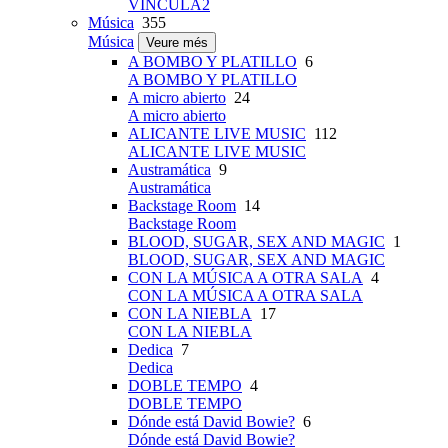
VINCULA2
Música
355
Música
Veure més
A BOMBO Y PLATILLO
6
A BOMBO Y PLATILLO
A micro abierto
24
A micro abierto
ALICANTE LIVE MUSIC
112
ALICANTE LIVE MUSIC
Austramática
9
Austramática
Backstage Room
14
Backstage Room
BLOOD, SUGAR, SEX AND MAGIC
1
BLOOD, SUGAR, SEX AND MAGIC
CON LA MÚSICA A OTRA SALA
4
CON LA MÚSICA A OTRA SALA
CON LA NIEBLA
17
CON LA NIEBLA
Dedica
7
Dedica
DOBLE TEMPO
4
DOBLE TEMPO
Dónde está David Bowie?
6
Dónde está David Bowie?