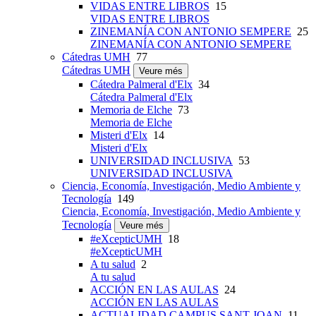
VIDAS ENTRE LIBROS
15
VIDAS ENTRE LIBROS
ZINEMANÍA CON ANTONIO SEMPERE
25
ZINEMANÍA CON ANTONIO SEMPERE
Cátedras UMH
77
Cátedras UMH
Veure més
Cátedra Palmeral d'Elx
34
Cátedra Palmeral d'Elx
Memoria de Elche
73
Memoria de Elche
Misteri d'Elx
14
Misteri d'Elx
UNIVERSIDAD INCLUSIVA
53
UNIVERSIDAD INCLUSIVA
Ciencia, Economía, Investigación, Medio Ambiente y
Tecnología
149
Ciencia, Economía, Investigación, Medio Ambiente y
Tecnología
Veure més
#eXcepticUMH
18
#eXcepticUMH
A tu salud
2
A tu salud
ACCIÓN EN LAS AULAS
24
ACCIÓN EN LAS AULAS
ACTUALIDAD CAMPUS SANT JOAN
11