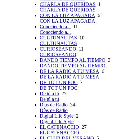
CHARLA DE QUERIDAS
1
CHARLA DE QUERIDAS
CON LA LUZ APAGADA
6
CON LA LUZ APAGADA
Conociendo a...
11
Conociendo a...
CULTUNAUTAS
10
CULTUNAUTAS
CURIOSEANDO
11
CURIOSEANDO
DANDO TIEMPO AL TIEMPO
3
DANDO TIEMPO AL TIEMPO
DE LA RADIO A TU MESA
6
DE LA RADIO A TU MESA
DE TOT UN POC
7
DE TOT UN POC
De tú a tú
25
De tú a tú
Días de Radio
34
Días de Radio
Digital Life Style
2
Digital Life Style
EL CATENACCIO
27
EL CATENACCIO
EL CLUB DEL VERANO
5