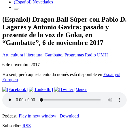
(Español) Novedades
(Español) Dragon Ball Súper con Pablo D.
Lagarés y Antonio Gavira: pasado y
presente de la voz de Goku, en
“Gambatte”, 6 de noviembre 2017
Art, cultura i literatura
,
Gambatte
,
Programas Radio UMH
6 de novembre 2017
Ho sent, però aquesta entrada només està disponible en
Espanyol
Europeu
.
More »
Podcast:
Play in new window
|
Download
Subscribe:
RSS