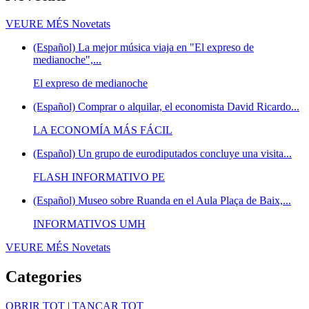
VEURE MÉS
Novetats
(Español) La mejor música viaja en "El expreso de
medianoche",...
El expreso de medianoche
(Español) Comprar o alquilar, el economista David Ricardo...
LA ECONOMÍA MÁS FÁCIL
(Español) Un grupo de eurodiputados concluye una visita...
FLASH INFORMATIVO PE
(Español) Museo sobre Ruanda en el Aula Plaça de Baix,...
INFORMATIVOS UMH
VEURE MÉS
Novetats
Categories
OBRIR TOT
|
TANCAR TOT