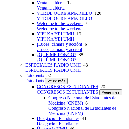
Ventana abierta
12
Ventana abierta
VERDE OCRE AMARILLO
120
VERDE OCRE AMARILLO
Welcome to the weekend
7
Welcome to the weekend
YIPI KA YEI UMH
19
YIPI KA YEI UMH
¡Luces, cámara y acción!
6
¡Luces, cámara y acción!
¿QUÉ ME PONGO?
38
¿QUÉ ME PONGO?
ESPECIALES RADIO UMH
43
ESPECIALES RADIO UMH
Estudiants
52
Estudiants
Veure més
CONGRESOS ESTUDIANTES
20
CONGRESOS ESTUDIANTES
Veure més
Congreso Nacional de Estudiantes de
Medicina (CNEM)
6
Congreso Nacional de Estudiantes de
Medicina (CNEM)
Delegación Estudiantes
31
Delegación Estudiantes
Únete a la UMH
40