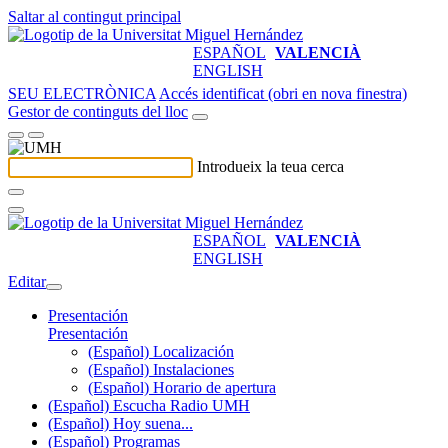
Saltar al contingut principal
ESPAÑOL
VALENCIÀ
ENGLISH
SEU ELECTRÒNICA
Accés identificat (obri en nova finestra)
Gestor de continguts del lloc
Introdueix la teua cerca
ESPAÑOL
VALENCIÀ
ENGLISH
Editar
Presentación
Presentación
(Español) Localización
(Español) Instalaciones
(Español) Horario de apertura
(Español) Escucha Radio UMH
(Español) Hoy suena...
(Español) Programas