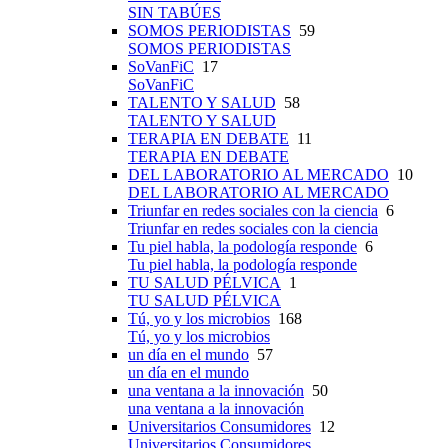
SIN TABÚES
SOMOS PERIODISTAS
59
SOMOS PERIODISTAS
SoVanFiC
17
SoVanFiC
TALENTO Y SALUD
58
TALENTO Y SALUD
TERAPIA EN DEBATE
11
TERAPIA EN DEBATE
DEL LABORATORIO AL MERCADO
10
DEL LABORATORIO AL MERCADO
Triunfar en redes sociales con la ciencia
6
Triunfar en redes sociales con la ciencia
Tu piel habla, la podología responde
6
Tu piel habla, la podología responde
TU SALUD PÉLVICA
1
TU SALUD PÉLVICA
Tú, yo y los microbios
168
Tú, yo y los microbios
un día en el mundo
57
un día en el mundo
una ventana a la innovación
50
una ventana a la innovación
Universitarios Consumidores
12
Universitarios Consumidores