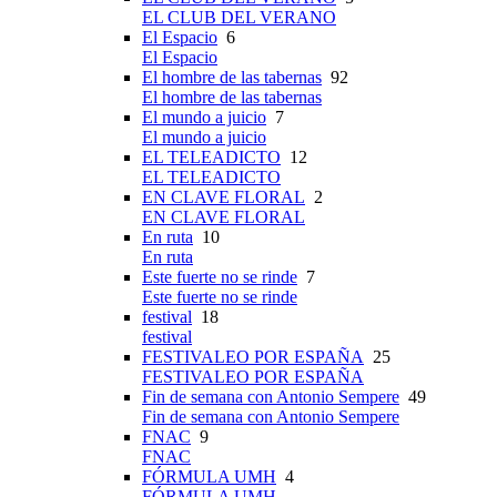
EL CLUB DEL VERANO
El Espacio
6
El Espacio
El hombre de las tabernas
92
El hombre de las tabernas
El mundo a juicio
7
El mundo a juicio
EL TELEADICTO
12
EL TELEADICTO
EN CLAVE FLORAL
2
EN CLAVE FLORAL
En ruta
10
En ruta
Este fuerte no se rinde
7
Este fuerte no se rinde
festival
18
festival
FESTIVALEO POR ESPAÑA
25
FESTIVALEO POR ESPAÑA
Fin de semana con Antonio Sempere
49
Fin de semana con Antonio Sempere
FNAC
9
FNAC
FÓRMULA UMH
4
FÓRMULA UMH