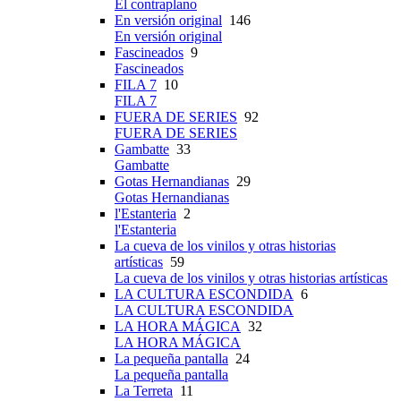
El contraplano
En versión original
146
En versión original
Fascineados
9
Fascineados
FILA 7
10
FILA 7
FUERA DE SERIES
92
FUERA DE SERIES
Gambatte
33
Gambatte
Gotas Hernandianas
29
Gotas Hernandianas
l'Estanteria
2
l'Estanteria
La cueva de los vinilos y otras historias
artísticas
59
La cueva de los vinilos y otras historias artísticas
LA CULTURA ESCONDIDA
6
LA CULTURA ESCONDIDA
LA HORA MÁGICA
32
LA HORA MÁGICA
La pequeña pantalla
24
La pequeña pantalla
La Terreta
11