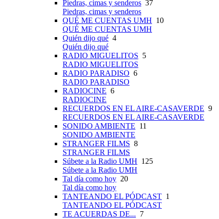
Piedras, cimas y senderos
37
Piedras, cimas y senderos
QUÉ ME CUENTAS UMH
10
QUÉ ME CUENTAS UMH
Quién dijo qué
4
Quién dijo qué
RADIO MIGUELITOS
5
RADIO MIGUELITOS
RADIO PARADISO
6
RADIO PARADISO
RADIOCINE
6
RADIOCINE
RECUERDOS EN EL AIRE-CASAVERDE
9
RECUERDOS EN EL AIRE-CASAVERDE
SONIDO AMBIENTE
11
SONIDO AMBIENTE
STRANGER FILMS
8
STRANGER FILMS
Súbete a la Radio UMH
125
Súbete a la Radio UMH
Tal día como hoy
20
Tal día como hoy
TANTEANDO EL PÓDCAST
1
TANTEANDO EL PÓDCAST
TE ACUERDAS DE...
7