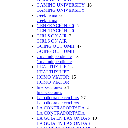
GAMING UNIVERSITY
16
GAMING UNIVERSITY
Geekmanía
6
Geekmanía
GENERACIÓN 2.0
5
GENERACIÓN 2.0
GIRLS ON AIR
3
GIRLS ON AIR
GOING OUT UMH
47
GOING OUT UMH
Guía independiente
13
Guía independiente
HEALTHY LIFE
2
HEALTHY LIFE
HOMO VIATOR
15
HOMO VIATOR
Intersecciones
24
Intersecciones
La batidora de cerebros
27
La batidora de cerebros
LA CONTRAPORTADA
4
LA CONTRAPORTADA
LA GUÍA EN LAS ONDAS
10
LA GUÍA EN LAS ONDAS