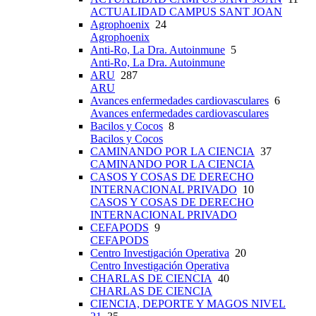
ACTUALIDAD CAMPUS SANT JOAN
Agrophoenix
24
Agrophoenix
Anti-Ro, La Dra. Autoinmune
5
Anti-Ro, La Dra. Autoinmune
ARU
287
ARU
Avances enfermedades cardiovasculares
6
Avances enfermedades cardiovasculares
Bacilos y Cocos
8
Bacilos y Cocos
CAMINANDO POR LA CIENCIA
37
CAMINANDO POR LA CIENCIA
CASOS Y COSAS DE DERECHO
INTERNACIONAL PRIVADO
10
CASOS Y COSAS DE DERECHO
INTERNACIONAL PRIVADO
CEFAPODS
9
CEFAPODS
Centro Investigación Operativa
20
Centro Investigación Operativa
CHARLAS DE CIENCIA
40
CHARLAS DE CIENCIA
CIENCIA, DEPORTE Y MAGOS NIVEL