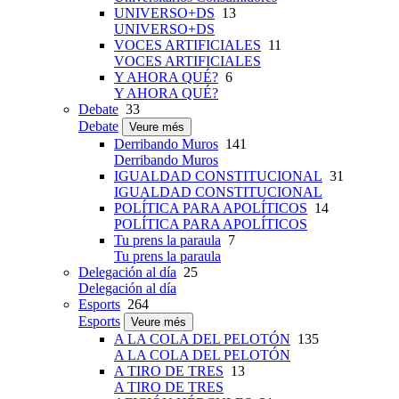
UNIVERSO+DS
13
UNIVERSO+DS
VOCES ARTIFICIALES
11
VOCES ARTIFICIALES
Y AHORA QUÉ?
6
Y AHORA QUÉ?
Debate
33
Debate
Veure més
Derribando Muros
141
Derribando Muros
IGUALDAD CONSTITUCIONAL
31
IGUALDAD CONSTITUCIONAL
POLÍTICA PARA APOLÍTICOS
14
POLÍTICA PARA APOLÍTICOS
Tu prens la paraula
7
Tu prens la paraula
Delegación al día
25
Delegación al día
Esports
264
Esports
Veure més
A LA COLA DEL PELOTÓN
135
A LA COLA DEL PELOTÓN
A TIRO DE TRES
13
A TIRO DE TRES