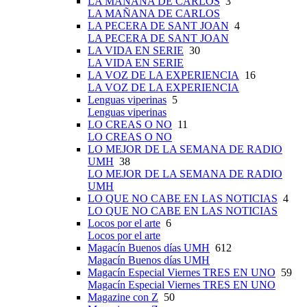
LA MAÑANA DE CARLOS
3
LA MAÑANA DE CARLOS
LA PECERA DE SANT JOAN
4
LA PECERA DE SANT JOAN
LA VIDA EN SERIE
30
LA VIDA EN SERIE
LA VOZ DE LA EXPERIENCIA
16
LA VOZ DE LA EXPERIENCIA
Lenguas viperinas
5
Lenguas viperinas
LO CREAS O NO
11
LO CREAS O NO
LO MEJOR DE LA SEMANA DE RADIO
UMH
38
LO MEJOR DE LA SEMANA DE RADIO
UMH
LO QUE NO CABE EN LAS NOTICIAS
4
LO QUE NO CABE EN LAS NOTICIAS
Locos por el arte
6
Locos por el arte
Magacín Buenos días UMH
612
Magacín Buenos días UMH
Magacín Especial Viernes TRES EN UNO
59
Magacín Especial Viernes TRES EN UNO
Magazine con Z
50