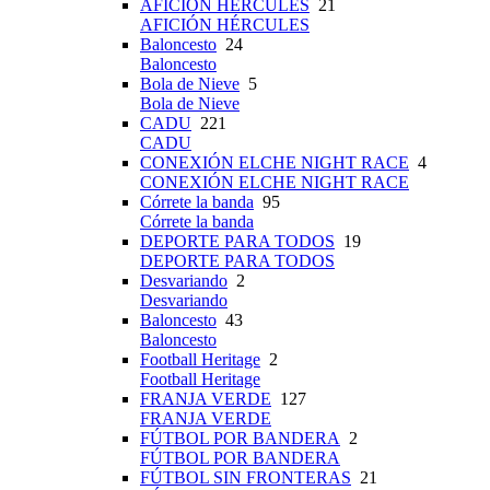
AFICIÓN HÉRCULES
21
AFICIÓN HÉRCULES
Baloncesto
24
Baloncesto
Bola de Nieve
5
Bola de Nieve
CADU
221
CADU
CONEXIÓN ELCHE NIGHT RACE
4
CONEXIÓN ELCHE NIGHT RACE
Córrete la banda
95
Córrete la banda
DEPORTE PARA TODOS
19
DEPORTE PARA TODOS
Desvariando
2
Desvariando
Baloncesto
43
Baloncesto
Football Heritage
2
Football Heritage
FRANJA VERDE
127
FRANJA VERDE
FÚTBOL POR BANDERA
2
FÚTBOL POR BANDERA
FÚTBOL SIN FRONTERAS
21