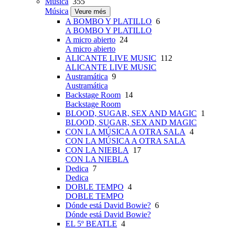
Música
355
Música
Veure més
A BOMBO Y PLATILLO
6
A BOMBO Y PLATILLO
A micro abierto
24
A micro abierto
ALICANTE LIVE MUSIC
112
ALICANTE LIVE MUSIC
Austramática
9
Austramática
Backstage Room
14
Backstage Room
BLOOD, SUGAR, SEX AND MAGIC
1
BLOOD, SUGAR, SEX AND MAGIC
CON LA MÚSICA A OTRA SALA
4
CON LA MÚSICA A OTRA SALA
CON LA NIEBLA
17
CON LA NIEBLA
Dedica
7
Dedica
DOBLE TEMPO
4
DOBLE TEMPO
Dónde está David Bowie?
6
Dónde está David Bowie?
EL 5º BEATLE
4