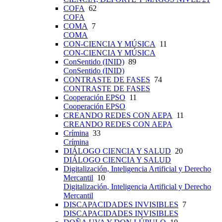
COFA
62
COFA
COMA
7
COMA
CON-CIENCIA Y MÚSICA
11
CON-CIENCIA Y MÚSICA
ConSentido (INID)
89
ConSentido (INID)
CONTRASTE DE FASES
74
CONTRASTE DE FASES
Cooperación EPSO
11
Cooperación EPSO
CREANDO REDES CON AEPA
11
CREANDO REDES CON AEPA
Crímina
33
Crímina
DIÁLOGO CIENCIA Y SALUD
20
DIÁLOGO CIENCIA Y SALUD
Digitalización, Inteligencia Artificial y Derecho
Mercantil
10
Digitalización, Inteligencia Artificial y Derecho
Mercantil
DISCAPACIDADES INVISIBLES
7
DISCAPACIDADES INVISIBLES