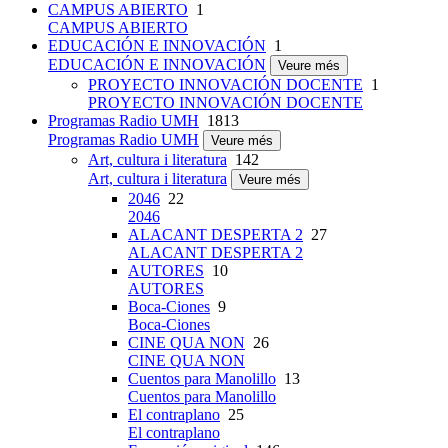
CAMPUS ABIERTO
1
CAMPUS ABIERTO
EDUCACIÓN E INNOVACIÓN
1
EDUCACIÓN E INNOVACIÓN
Veure més
PROYECTO INNOVACIÓN DOCENTE
1
PROYECTO INNOVACIÓN DOCENTE
Programas Radio UMH
1813
Programas Radio UMH
Veure més
Art, cultura i literatura
142
Art, cultura i literatura
Veure més
2046
22
2046
ALACANT DESPERTA 2
27
ALACANT DESPERTA 2
AUTORES
10
AUTORES
Boca-Ciones
9
Boca-Ciones
CINE QUA NON
26
CINE QUA NON
Cuentos para Manolillo
13
Cuentos para Manolillo
El contraplano
25
El contraplano