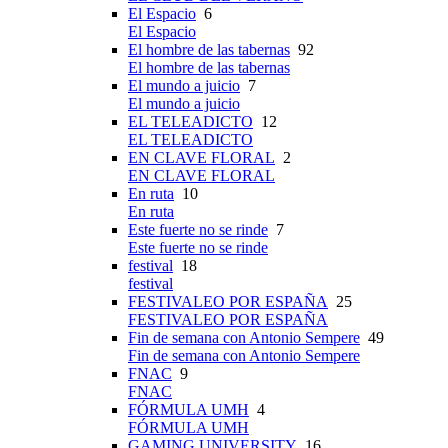
El Espacio
6
El Espacio
El hombre de las tabernas
92
El hombre de las tabernas
El mundo a juicio
7
El mundo a juicio
EL TELEADICTO
12
EL TELEADICTO
EN CLAVE FLORAL
2
EN CLAVE FLORAL
En ruta
10
En ruta
Este fuerte no se rinde
7
Este fuerte no se rinde
festival
18
festival
FESTIVALEO POR ESPAÑA
25
FESTIVALEO POR ESPAÑA
Fin de semana con Antonio Sempere
49
Fin de semana con Antonio Sempere
FNAC
9
FNAC
FÓRMULA UMH
4
FÓRMULA UMH
GAMING UNIVERSITY
16