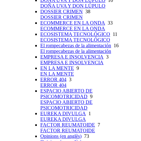
DOÑA UVA Y DON LÚPULO
10
DOÑA UVA Y DON LÚPULO
DOSSIER CRIMEN
38
DOSSIER CRIMEN
ECOMMERCE EN LA ONDA
33
ECOMMERCE EN LA ONDA
ECOSISTEMA TECNOLÓGICO
11
ECOSISTEMA TECNOLÓGICO
El rompecabezas de la alimentación
16
El rompecabezas de la alimentación
EMPRESA E INSOLVENCIA
3
EMPRESA E INSOLVENCIA
EN LA MENTE
9
EN LA MENTE
ERROR 404
3
ERROR 404
ESPACIO ABIERTO DE
PSICOMOTRICIDAD
9
ESPACIO ABIERTO DE
PSICOMOTRICIDAD
EUREKA DIVULGA
1
EUREKA DIVULGA
FACTOR REUMATOIDE
7
FACTOR REUMATOIDE
Opinions (en anglès)
73