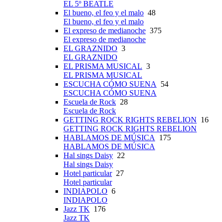
EL 5º BEATLE
El bueno, el feo y el malo
48
El bueno, el feo y el malo
El expreso de medianoche
375
El expreso de medianoche
EL GRAZNIDO
3
EL GRAZNIDO
EL PRISMA MUSICAL
3
EL PRISMA MUSICAL
ESCUCHA CÓMO SUENA
54
ESCUCHA CÓMO SUENA
Escuela de Rock
28
Escuela de Rock
GETTING ROCK RIGHTS REBELION
16
GETTING ROCK RIGHTS REBELION
HABLAMOS DE MÚSICA
175
HABLAMOS DE MÚSICA
Hal sings Daisy
22
Hal sings Daisy
Hotel particular
27
Hotel particular
INDIAPOLO
6
INDIAPOLO
Jazz TK
176
Jazz TK