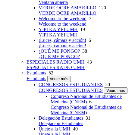
Ventana abierta
VERDE OCRE AMARILLO
120
VERDE OCRE AMARILLO
Welcome to the weekend
7
Welcome to the weekend
YIPI KA YEI UMH
19
YIPI KA YEI UMH
¡Luces, cámara y acción!
6
¡Luces, cámara y acción!
¿QUÉ ME PONGO?
38
¿QUÉ ME PONGO?
ESPECIALES RADIO UMH
43
ESPECIALES RADIO UMH
Estudiants
52
Estudiants
Veure més
CONGRESOS ESTUDIANTES
20
CONGRESOS ESTUDIANTES
Veure més
Congreso Nacional de Estudiantes de
Medicina (CNEM)
6
Congreso Nacional de Estudiantes de
Medicina (CNEM)
Delegación Estudiantes
31
Delegación Estudiantes
Únete a la UMH
40
Únete a la UMH