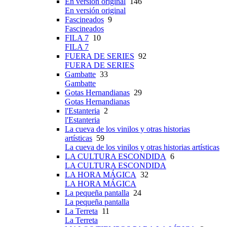
En versión original
146
En versión original
Fascineados
9
Fascineados
FILA 7
10
FILA 7
FUERA DE SERIES
92
FUERA DE SERIES
Gambatte
33
Gambatte
Gotas Hernandianas
29
Gotas Hernandianas
l'Estanteria
2
l'Estanteria
La cueva de los vinilos y otras historias
artísticas
59
La cueva de los vinilos y otras historias artísticas
LA CULTURA ESCONDIDA
6
LA CULTURA ESCONDIDA
LA HORA MÁGICA
32
LA HORA MÁGICA
La pequeña pantalla
24
La pequeña pantalla
La Terreta
11
La Terreta