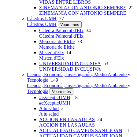
VIDAS ENTRE LIBROS
ZINEMANÍA CON ANTONIO SEMPERE
25
ZINEMANÍA CON ANTONIO SEMPERE
Cátedras UMH
77
Cátedras UMH
Veure més
Cátedra Palmeral d'Elx
34
Cátedra Palmeral d'Elx
Memoria de Elche
73
Memoria de Elche
Misteri d'Elx
14
Misteri d'Elx
UNIVERSIDAD INCLUSIVA
53
UNIVERSIDAD INCLUSIVA
Ciencia, Economía, Investigación, Medio Ambiente y
Tecnología
149
Ciencia, Economía, Investigación, Medio Ambiente y
Tecnología
Veure més
#eXcepticUMH
18
#eXcepticUMH
A tu salud
2
A tu salud
ACCIÓN EN LAS AULAS
24
ACCIÓN EN LAS AULAS
ACTUALIDAD CAMPUS SANT JOAN
11
ACTUALIDAD CAMPUS SANT JOAN