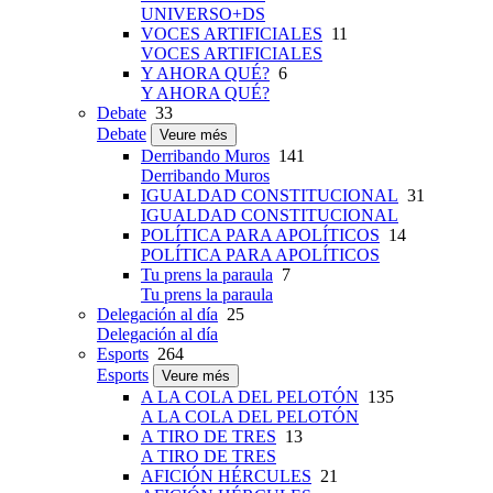
UNIVERSO+DS
VOCES ARTIFICIALES
11
VOCES ARTIFICIALES
Y AHORA QUÉ?
6
Y AHORA QUÉ?
Debate
33
Debate
Veure més
Derribando Muros
141
Derribando Muros
IGUALDAD CONSTITUCIONAL
31
IGUALDAD CONSTITUCIONAL
POLÍTICA PARA APOLÍTICOS
14
POLÍTICA PARA APOLÍTICOS
Tu prens la paraula
7
Tu prens la paraula
Delegación al día
25
Delegación al día
Esports
264
Esports
Veure més
A LA COLA DEL PELOTÓN
135
A LA COLA DEL PELOTÓN
A TIRO DE TRES
13
A TIRO DE TRES
AFICIÓN HÉRCULES
21