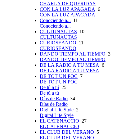
CHARLA DE QUERIDAS
CON LA LUZ APAGADA
6
CON LA LUZ APAGADA
Conociendo a...
11
Conociendo a...
CULTUNAUTAS
10
CULTUNAUTAS
CURIOSEANDO
11
CURIOSEANDO
DANDO TIEMPO AL TIEMPO
3
DANDO TIEMPO AL TIEMPO
DE LA RADIO A TU MESA
6
DE LA RADIO A TU MESA
DE TOT UN POC
7
DE TOT UN POC
De tú a tú
25
De tú a tú
Días de Radio
34
Días de Radio
Digital Life Style
2
Digital Life Style
EL CATENACCIO
27
EL CATENACCIO
EL CLUB DEL VERANO
5
EL CLUB DEL VERANO