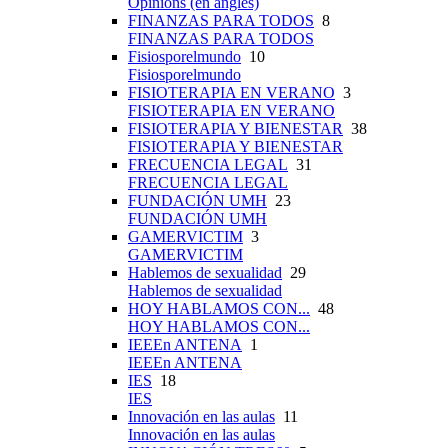
Opinions (en anglès)
FINANZAS PARA TODOS
8
FINANZAS PARA TODOS
Fisiosporelmundo
10
Fisiosporelmundo
FISIOTERAPIA EN VERANO
3
FISIOTERAPIA EN VERANO
FISIOTERAPIA Y BIENESTAR
38
FISIOTERAPIA Y BIENESTAR
FRECUENCIA LEGAL
31
FRECUENCIA LEGAL
FUNDACIÓN UMH
23
FUNDACIÓN UMH
GAMERVICTIM
3
GAMERVICTIM
Hablemos de sexualidad
29
Hablemos de sexualidad
HOY HABLAMOS CON...
48
HOY HABLAMOS CON...
IEEEn ANTENA
1
IEEEn ANTENA
IES
18
IES
Innovación en las aulas
11
Innovación en las aulas