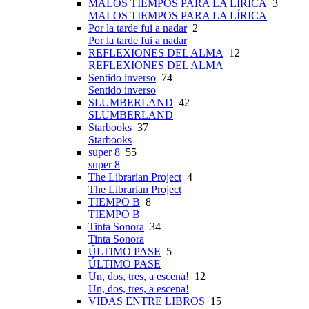
MALOS TIEMPOS PARA LA LÍRICA
3
MALOS TIEMPOS PARA LA LÍRICA
Por la tarde fui a nadar
2
Por la tarde fui a nadar
REFLEXIONES DEL ALMA
12
REFLEXIONES DEL ALMA
Sentido inverso
74
Sentido inverso
SLUMBERLAND
42
SLUMBERLAND
Starbooks
37
Starbooks
super 8
55
super 8
The Librarian Project
4
The Librarian Project
TIEMPO B
8
TIEMPO B
Tinta Sonora
34
Tinta Sonora
ÚLTIMO PASE
5
ÚLTIMO PASE
Un, dos, tres, a escena!
12
Un, dos, tres, a escena!
VIDAS ENTRE LIBROS
15