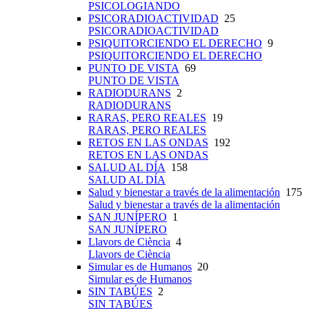
PSICOLOGIANDO
PSICORADIOACTIVIDAD
25
PSICORADIOACTIVIDAD
PSIQUITORCIENDO EL DERECHO
9
PSIQUITORCIENDO EL DERECHO
PUNTO DE VISTA
69
PUNTO DE VISTA
RADIODURANS
2
RADIODURANS
RARAS, PERO REALES
19
RARAS, PERO REALES
RETOS EN LAS ONDAS
192
RETOS EN LAS ONDAS
SALUD AL DÍA
158
SALUD AL DÍA
Salud y bienestar a través de la alimentación
175
Salud y bienestar a través de la alimentación
SAN JUNÍPERO
1
SAN JUNÍPERO
Llavors de Ciència
4
Llavors de Ciència
Simular es de Humanos
20
Simular es de Humanos
SIN TABÚES
2
SIN TABÚES