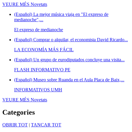
VEURE MÉS
Novetats
(Español) La mejor música viaja en "El expreso de
medianoche",...
El expreso de medianoche
(Español) Comprar o alquilar, el economista David Ricardo...
LA ECONOMÍA MÁS FÁCIL
(Español) Un grupo de eurodiputados concluye una visita...
FLASH INFORMATIVO PE
(Español) Museo sobre Ruanda en el Aula Plaça de Baix,...
INFORMATIVOS UMH
VEURE MÉS
Novetats
Categories
OBRIR TOT
|
TANCAR TOT