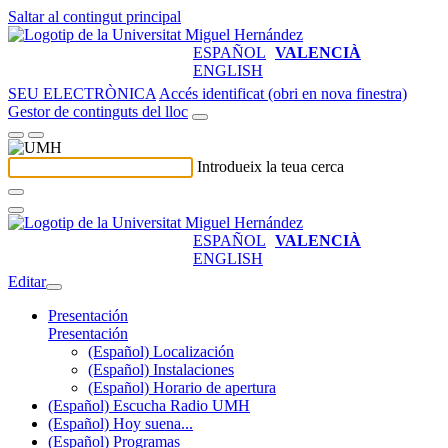
Saltar al contingut principal
ESPAÑOL
VALENCIÀ
ENGLISH
SEU ELECTRÒNICA
Accés identificat (obri en nova finestra)
Gestor de continguts del lloc
Introdueix la teua cerca
ESPAÑOL
VALENCIÀ
ENGLISH
Editar
Presentación
Presentación
(Español) Localización
(Español) Instalaciones
(Español) Horario de apertura
(Español) Escucha Radio UMH
(Español) Hoy suena...
(Español) Programas