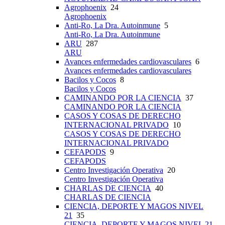
Agrophoenix
24
Agrophoenix
Anti-Ro, La Dra. Autoinmune
5
Anti-Ro, La Dra. Autoinmune
ARU
287
ARU
Avances enfermedades cardiovasculares
6
Avances enfermedades cardiovasculares
Bacilos y Cocos
8
Bacilos y Cocos
CAMINANDO POR LA CIENCIA
37
CAMINANDO POR LA CIENCIA
CASOS Y COSAS DE DERECHO
INTERNACIONAL PRIVADO
10
CASOS Y COSAS DE DERECHO
INTERNACIONAL PRIVADO
CEFAPODS
9
CEFAPODS
Centro Investigación Operativa
20
Centro Investigación Operativa
CHARLAS DE CIENCIA
40
CHARLAS DE CIENCIA
CIENCIA, DEPORTE Y MAGOS NIVEL
21
35
CIENCIA, DEPORTE Y MAGOS NIVEL 21