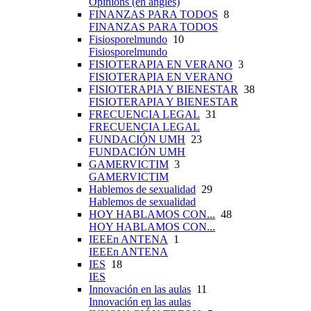
Opinions (en anglès)
FINANZAS PARA TODOS
8
FINANZAS PARA TODOS
Fisiosporelmundo
10
Fisiosporelmundo
FISIOTERAPIA EN VERANO
3
FISIOTERAPIA EN VERANO
FISIOTERAPIA Y BIENESTAR
38
FISIOTERAPIA Y BIENESTAR
FRECUENCIA LEGAL
31
FRECUENCIA LEGAL
FUNDACIÓN UMH
23
FUNDACIÓN UMH
GAMERVICTIM
3
GAMERVICTIM
Hablemos de sexualidad
29
Hablemos de sexualidad
HOY HABLAMOS CON...
48
HOY HABLAMOS CON...
IEEEn ANTENA
1
IEEEn ANTENA
IES
18
IES
Innovación en las aulas
11
Innovación en las aulas