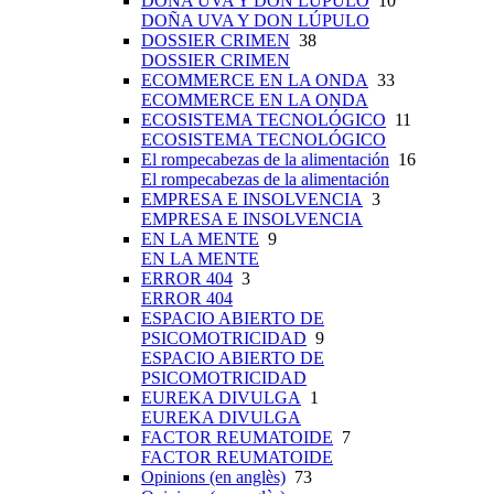
DOÑA UVA Y DON LÚPULO
10
DOÑA UVA Y DON LÚPULO
DOSSIER CRIMEN
38
DOSSIER CRIMEN
ECOMMERCE EN LA ONDA
33
ECOMMERCE EN LA ONDA
ECOSISTEMA TECNOLÓGICO
11
ECOSISTEMA TECNOLÓGICO
El rompecabezas de la alimentación
16
El rompecabezas de la alimentación
EMPRESA E INSOLVENCIA
3
EMPRESA E INSOLVENCIA
EN LA MENTE
9
EN LA MENTE
ERROR 404
3
ERROR 404
ESPACIO ABIERTO DE
PSICOMOTRICIDAD
9
ESPACIO ABIERTO DE
PSICOMOTRICIDAD
EUREKA DIVULGA
1
EUREKA DIVULGA
FACTOR REUMATOIDE
7
FACTOR REUMATOIDE
Opinions (en anglès)
73