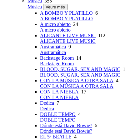
Música
355
Música
Veure més
A BOMBO Y PLATILLO
6
A BOMBO Y PLATILLO
A micro abierto
24
A micro abierto
ALICANTE LIVE MUSIC
112
ALICANTE LIVE MUSIC
Austramática
9
Austramática
Backstage Room
14
Backstage Room
BLOOD, SUGAR, SEX AND MAGIC
1
BLOOD, SUGAR, SEX AND MAGIC
CON LA MÚSICA A OTRA SALA
4
CON LA MÚSICA A OTRA SALA
CON LA NIEBLA
17
CON LA NIEBLA
Dedica
7
Dedica
DOBLE TEMPO
4
DOBLE TEMPO
Dónde está David Bowie?
6
Dónde está David Bowie?
EL 5º BEATLE
4