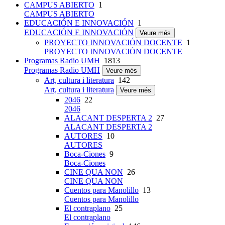
CAMPUS ABIERTO
1
CAMPUS ABIERTO
EDUCACIÓN E INNOVACIÓN
1
EDUCACIÓN E INNOVACIÓN
Veure més
PROYECTO INNOVACIÓN DOCENTE
1
PROYECTO INNOVACIÓN DOCENTE
Programas Radio UMH
1813
Programas Radio UMH
Veure més
Art, cultura i literatura
142
Art, cultura i literatura
Veure més
2046
22
2046
ALACANT DESPERTA 2
27
ALACANT DESPERTA 2
AUTORES
10
AUTORES
Boca-Ciones
9
Boca-Ciones
CINE QUA NON
26
CINE QUA NON
Cuentos para Manolillo
13
Cuentos para Manolillo
El contraplano
25
El contraplano