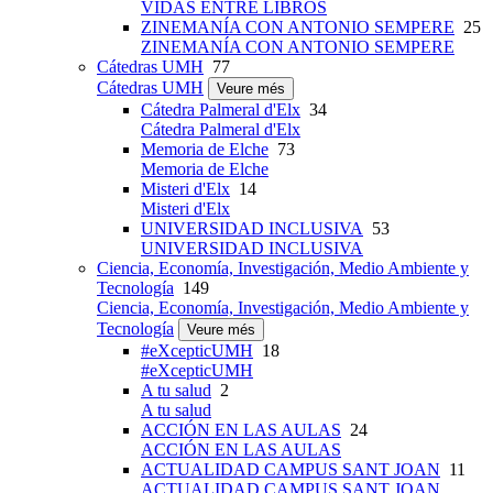
VIDAS ENTRE LIBROS
ZINEMANÍA CON ANTONIO SEMPERE
25
ZINEMANÍA CON ANTONIO SEMPERE
Cátedras UMH
77
Cátedras UMH
Veure més
Cátedra Palmeral d'Elx
34
Cátedra Palmeral d'Elx
Memoria de Elche
73
Memoria de Elche
Misteri d'Elx
14
Misteri d'Elx
UNIVERSIDAD INCLUSIVA
53
UNIVERSIDAD INCLUSIVA
Ciencia, Economía, Investigación, Medio Ambiente y
Tecnología
149
Ciencia, Economía, Investigación, Medio Ambiente y
Tecnología
Veure més
#eXcepticUMH
18
#eXcepticUMH
A tu salud
2
A tu salud
ACCIÓN EN LAS AULAS
24
ACCIÓN EN LAS AULAS
ACTUALIDAD CAMPUS SANT JOAN
11
ACTUALIDAD CAMPUS SANT JOAN