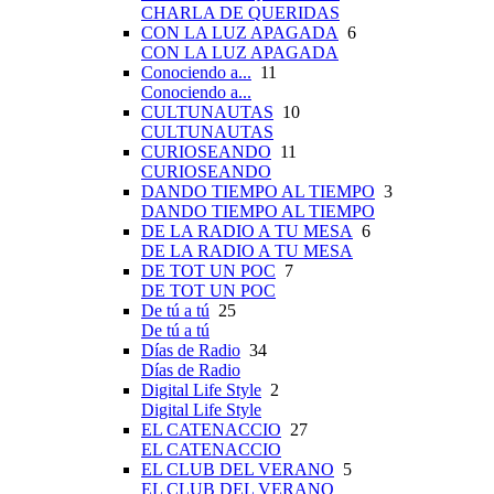
CHARLA DE QUERIDAS
CON LA LUZ APAGADA
6
CON LA LUZ APAGADA
Conociendo a...
11
Conociendo a...
CULTUNAUTAS
10
CULTUNAUTAS
CURIOSEANDO
11
CURIOSEANDO
DANDO TIEMPO AL TIEMPO
3
DANDO TIEMPO AL TIEMPO
DE LA RADIO A TU MESA
6
DE LA RADIO A TU MESA
DE TOT UN POC
7
DE TOT UN POC
De tú a tú
25
De tú a tú
Días de Radio
34
Días de Radio
Digital Life Style
2
Digital Life Style
EL CATENACCIO
27
EL CATENACCIO
EL CLUB DEL VERANO
5
EL CLUB DEL VERANO