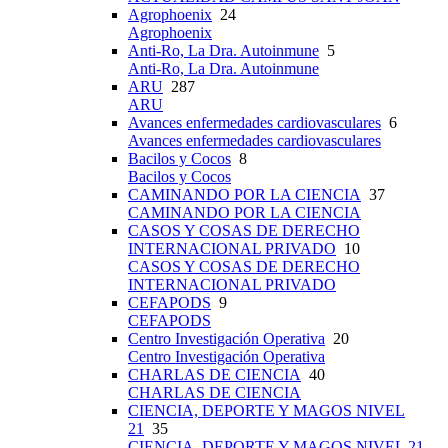
Agrophoenix
24
Agrophoenix
Anti-Ro, La Dra. Autoinmune
5
Anti-Ro, La Dra. Autoinmune
ARU
287
ARU
Avances enfermedades cardiovasculares
6
Avances enfermedades cardiovasculares
Bacilos y Cocos
8
Bacilos y Cocos
CAMINANDO POR LA CIENCIA
37
CAMINANDO POR LA CIENCIA
CASOS Y COSAS DE DERECHO
INTERNACIONAL PRIVADO
10
CASOS Y COSAS DE DERECHO
INTERNACIONAL PRIVADO
CEFAPODS
9
CEFAPODS
Centro Investigación Operativa
20
Centro Investigación Operativa
CHARLAS DE CIENCIA
40
CHARLAS DE CIENCIA
CIENCIA, DEPORTE Y MAGOS NIVEL
21
35
CIENCIA, DEPORTE Y MAGOS NIVEL 21