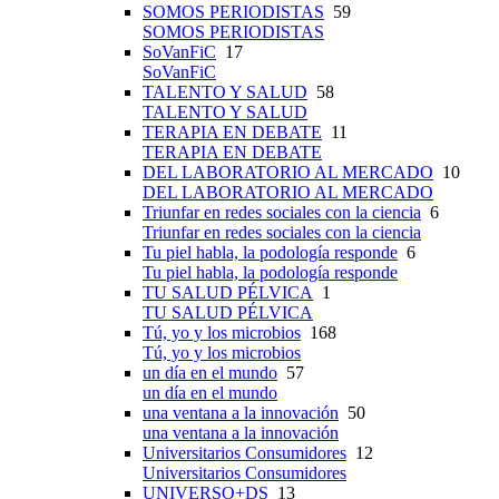
SOMOS PERIODISTAS
59
SOMOS PERIODISTAS
SoVanFiC
17
SoVanFiC
TALENTO Y SALUD
58
TALENTO Y SALUD
TERAPIA EN DEBATE
11
TERAPIA EN DEBATE
DEL LABORATORIO AL MERCADO
10
DEL LABORATORIO AL MERCADO
Triunfar en redes sociales con la ciencia
6
Triunfar en redes sociales con la ciencia
Tu piel habla, la podología responde
6
Tu piel habla, la podología responde
TU SALUD PÉLVICA
1
TU SALUD PÉLVICA
Tú, yo y los microbios
168
Tú, yo y los microbios
un día en el mundo
57
un día en el mundo
una ventana a la innovación
50
una ventana a la innovación
Universitarios Consumidores
12
Universitarios Consumidores
UNIVERSO+DS
13