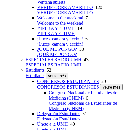
Ventana abierta
VERDE OCRE AMARILLO
120
VERDE OCRE AMARILLO
Welcome to the weekend
7
Welcome to the weekend
YIPI KA YEI UMH
19
YIPI KA YEI UMH
¡Luces, cámara y acción!
6
¡Luces, cámara y acción!
¿QUÉ ME PONGO?
38
¿QUÉ ME PONGO?
ESPECIALES RADIO UMH
43
ESPECIALES RADIO UMH
Estudiants
52
Estudiants
Veure més
CONGRESOS ESTUDIANTES
20
CONGRESOS ESTUDIANTES
Veure més
Congreso Nacional de Estudiantes de
Medicina (CNEM)
6
Congreso Nacional de Estudiantes de
Medicina (CNEM)
Delegación Estudiantes
31
Delegación Estudiantes
Únete a la UMH
40
Únete a la UMH