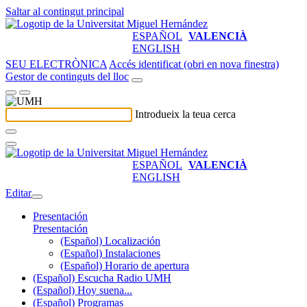
Saltar al contingut principal
ESPAÑOL
VALENCIÀ
ENGLISH
SEU ELECTRÒNICA
Accés identificat (obri en nova finestra)
Gestor de continguts del lloc
Introdueix la teua cerca
ESPAÑOL
VALENCIÀ
ENGLISH
Editar
Presentación
Presentación
(Español) Localización
(Español) Instalaciones
(Español) Horario de apertura
(Español) Escucha Radio UMH
(Español) Hoy suena...
(Español) Programas