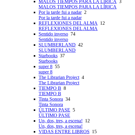
MALOS TIEMPOS PARA LA LÍRICA
3
MALOS TIEMPOS PARA LA LÍRICA
Por la tarde fui a nadar
2
Por la tarde fui a nadar
REFLEXIONES DEL ALMA
12
REFLEXIONES DEL ALMA
Sentido inverso
74
Sentido inverso
SLUMBERLAND
42
SLUMBERLAND
Starbooks
37
Starbooks
super 8
55
super 8
The Librarian Project
4
The Librarian Project
TIEMPO B
8
TIEMPO B
Tinta Sonora
34
Tinta Sonora
ÚLTIMO PASE
5
ÚLTIMO PASE
Un, dos, tres, a escena!
12
Un, dos, tres, a escena!
VIDAS ENTRE LIBROS
15