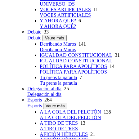
UNIVERSO+DS
VOCES ARTIFICIALES
11
VOCES ARTIFICIALES
Y AHORA QUÉ?
6
Y AHORA QUÉ?
Debate
33
Debate
Veure més
Derribando Muros
141
Derribando Muros
IGUALDAD CONSTITUCIONAL
31
IGUALDAD CONSTITUCIONAL
POLÍTICA PARA APOLÍTICOS
14
POLÍTICA PARA APOLÍTICOS
Tu prens la paraula
7
Tu prens la paraula
Delegación al día
25
Delegación al día
Esports
264
Esports
Veure més
A LA COLA DEL PELOTÓN
135
A LA COLA DEL PELOTÓN
A TIRO DE TRES
13
A TIRO DE TRES
AFICIÓN HÉRCULES
21