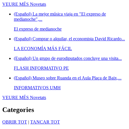
VEURE MÉS
Novetats
(Español) La mejor música viaja en "El expreso de
medianoche",...
El expreso de medianoche
(Español) Comprar o alquilar, el economista David Ricardo...
LA ECONOMÍA MÁS FÁCIL
(Español) Un grupo de eurodiputados concluye una visita...
FLASH INFORMATIVO PE
(Español) Museo sobre Ruanda en el Aula Plaça de Baix,...
INFORMATIVOS UMH
VEURE MÉS
Novetats
Categories
OBRIR TOT
|
TANCAR TOT