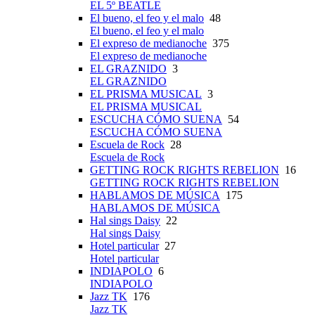
EL 5º BEATLE
El bueno, el feo y el malo
48
El bueno, el feo y el malo
El expreso de medianoche
375
El expreso de medianoche
EL GRAZNIDO
3
EL GRAZNIDO
EL PRISMA MUSICAL
3
EL PRISMA MUSICAL
ESCUCHA CÓMO SUENA
54
ESCUCHA CÓMO SUENA
Escuela de Rock
28
Escuela de Rock
GETTING ROCK RIGHTS REBELION
16
GETTING ROCK RIGHTS REBELION
HABLAMOS DE MÚSICA
175
HABLAMOS DE MÚSICA
Hal sings Daisy
22
Hal sings Daisy
Hotel particular
27
Hotel particular
INDIAPOLO
6
INDIAPOLO
Jazz TK
176
Jazz TK