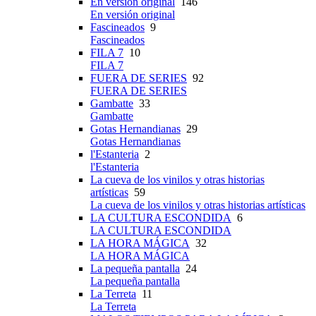
En versión original
146
En versión original
Fascineados
9
Fascineados
FILA 7
10
FILA 7
FUERA DE SERIES
92
FUERA DE SERIES
Gambatte
33
Gambatte
Gotas Hernandianas
29
Gotas Hernandianas
l'Estanteria
2
l'Estanteria
La cueva de los vinilos y otras historias
artísticas
59
La cueva de los vinilos y otras historias artísticas
LA CULTURA ESCONDIDA
6
LA CULTURA ESCONDIDA
LA HORA MÁGICA
32
LA HORA MÁGICA
La pequeña pantalla
24
La pequeña pantalla
La Terreta
11
La Terreta