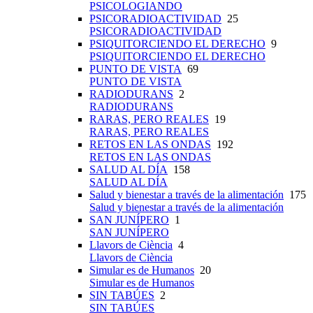
PSICOLOGIANDO
PSICORADIOACTIVIDAD
25
PSICORADIOACTIVIDAD
PSIQUITORCIENDO EL DERECHO
9
PSIQUITORCIENDO EL DERECHO
PUNTO DE VISTA
69
PUNTO DE VISTA
RADIODURANS
2
RADIODURANS
RARAS, PERO REALES
19
RARAS, PERO REALES
RETOS EN LAS ONDAS
192
RETOS EN LAS ONDAS
SALUD AL DÍA
158
SALUD AL DÍA
Salud y bienestar a través de la alimentación
175
Salud y bienestar a través de la alimentación
SAN JUNÍPERO
1
SAN JUNÍPERO
Llavors de Ciència
4
Llavors de Ciència
Simular es de Humanos
20
Simular es de Humanos
SIN TABÚES
2
SIN TABÚES