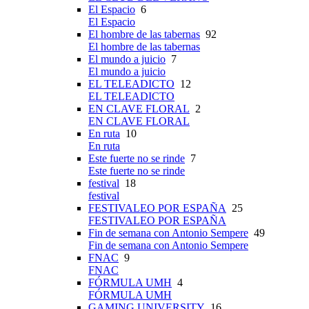
El Espacio
6
El Espacio
El hombre de las tabernas
92
El hombre de las tabernas
El mundo a juicio
7
El mundo a juicio
EL TELEADICTO
12
EL TELEADICTO
EN CLAVE FLORAL
2
EN CLAVE FLORAL
En ruta
10
En ruta
Este fuerte no se rinde
7
Este fuerte no se rinde
festival
18
festival
FESTIVALEO POR ESPAÑA
25
FESTIVALEO POR ESPAÑA
Fin de semana con Antonio Sempere
49
Fin de semana con Antonio Sempere
FNAC
9
FNAC
FÓRMULA UMH
4
FÓRMULA UMH
GAMING UNIVERSITY
16