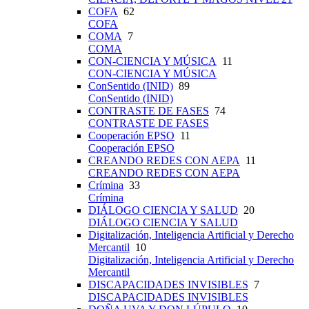
COFA
62
COFA
COMA
7
COMA
CON-CIENCIA Y MÚSICA
11
CON-CIENCIA Y MÚSICA
ConSentido (INID)
89
ConSentido (INID)
CONTRASTE DE FASES
74
CONTRASTE DE FASES
Cooperación EPSO
11
Cooperación EPSO
CREANDO REDES CON AEPA
11
CREANDO REDES CON AEPA
Crímina
33
Crímina
DIÁLOGO CIENCIA Y SALUD
20
DIÁLOGO CIENCIA Y SALUD
Digitalización, Inteligencia Artificial y Derecho
Mercantil
10
Digitalización, Inteligencia Artificial y Derecho
Mercantil
DISCAPACIDADES INVISIBLES
7
DISCAPACIDADES INVISIBLES