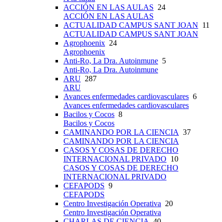
ACCIÓN EN LAS AULAS
24
ACCIÓN EN LAS AULAS
ACTUALIDAD CAMPUS SANT JOAN
11
ACTUALIDAD CAMPUS SANT JOAN
Agrophoenix
24
Agrophoenix
Anti-Ro, La Dra. Autoinmune
5
Anti-Ro, La Dra. Autoinmune
ARU
287
ARU
Avances enfermedades cardiovasculares
6
Avances enfermedades cardiovasculares
Bacilos y Cocos
8
Bacilos y Cocos
CAMINANDO POR LA CIENCIA
37
CAMINANDO POR LA CIENCIA
CASOS Y COSAS DE DERECHO
INTERNACIONAL PRIVADO
10
CASOS Y COSAS DE DERECHO
INTERNACIONAL PRIVADO
CEFAPODS
9
CEFAPODS
Centro Investigación Operativa
20
Centro Investigación Operativa
CHARLAS DE CIENCIA
40