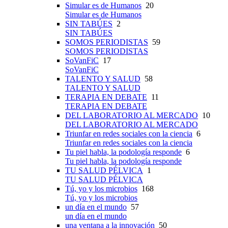
Simular es de Humanos
20
Simular es de Humanos
SIN TABÚES
2
SIN TABÚES
SOMOS PERIODISTAS
59
SOMOS PERIODISTAS
SoVanFiC
17
SoVanFiC
TALENTO Y SALUD
58
TALENTO Y SALUD
TERAPIA EN DEBATE
11
TERAPIA EN DEBATE
DEL LABORATORIO AL MERCADO
10
DEL LABORATORIO AL MERCADO
Triunfar en redes sociales con la ciencia
6
Triunfar en redes sociales con la ciencia
Tu piel habla, la podología responde
6
Tu piel habla, la podología responde
TU SALUD PÉLVICA
1
TU SALUD PÉLVICA
Tú, yo y los microbios
168
Tú, yo y los microbios
un día en el mundo
57
un día en el mundo
una ventana a la innovación
50