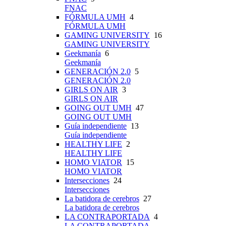
FNAC
FÓRMULA UMH
4
FÓRMULA UMH
GAMING UNIVERSITY
16
GAMING UNIVERSITY
Geekmanía
6
Geekmanía
GENERACIÓN 2.0
5
GENERACIÓN 2.0
GIRLS ON AIR
3
GIRLS ON AIR
GOING OUT UMH
47
GOING OUT UMH
Guía independiente
13
Guía independiente
HEALTHY LIFE
2
HEALTHY LIFE
HOMO VIATOR
15
HOMO VIATOR
Intersecciones
24
Intersecciones
La batidora de cerebros
27
La batidora de cerebros
LA CONTRAPORTADA
4
LA CONTRAPORTADA