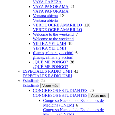
VAYA CABEZA
VAYA PANORAMA
21
VAYA PANORAMA
Ventana abierta
12
Ventana abierta
VERDE OCRE AMARILLO
120
VERDE OCRE AMARILLO
Welcome to the weekend
7
Welcome to the weekend
YIPI KA YEI UMH
19
YIPI KA YEI UMH
¡Luces, cámara y acción!
6
¡Luces, cámara y acción!
¿QUÉ ME PONGO?
38
¿QUÉ ME PONGO?
ESPECIALES RADIO UMH
43
ESPECIALES RADIO UMH
Estudiants
52
Estudiants
Veure més
CONGRESOS ESTUDIANTES
20
CONGRESOS ESTUDIANTES
Veure més
Congreso Nacional de Estudiantes de
Medicina (CNEM)
6
Congreso Nacional de Estudiantes de
Medicina (CNEM)