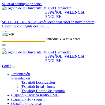
Saltar al contingut principal
ESPAÑOL
VALENCIÀ
ENGLISH
SEU ELECTRÒNICA
Accés identificat (obri en nova finestra)
Gestor de continguts del lloc
Introdueix la teua cerca
ESPAÑOL
VALENCIÀ
ENGLISH
Editar
Presentación
Presentación
(Español) Localización
(Español) Instalaciones
(Español) Horario de apertura
(Español) Escucha Radio UMH
(Español) Hoy suena...
(Español) Programas