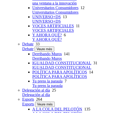
una ventana a la innovación
Universitarios Consumidores
12
Universitarios Consumidores
UNIVERSO+DS
13
UNIVERSO+DS
VOCES ARTIFICIALES
11
VOCES ARTIFICIALES
Y AHORA QUÉ?
6
Y AHORA QUÉ?
Debate
33
Debate
Veure més
Derribando Muros
141
Derribando Muros
IGUALDAD CONSTITUCIONAL
31
IGUALDAD CONSTITUCIONAL
POLÍTICA PARA APOLÍTICOS
14
POLÍTICA PARA APOLÍTICOS
Tu prens la paraula
7
Tu prens la paraula
Delegación al día
25
Delegación al día
Esports
264
Esports
Veure més
A LA COLA DEL PELOTÓN
135