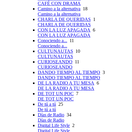
CAFÉ CON DRAMA
Camino a la alternativa
18
Camino a la alternativa
CHARLA DE QUERIDAS
1
CHARLA DE QUERIDAS
CON LA LUZ APAGADA
6
CON LA LUZ APAGADA
Conociendo a...
11
Conociendo a...
CULTUNAUTAS
10
CULTUNAUTAS
CURIOSEANDO
11
CURIOSEANDO
DANDO TIEMPO AL TIEMPO
3
DANDO TIEMPO AL TIEMPO
DE LA RADIO A TU MESA
6
DE LA RADIO A TU MESA
DE TOT UN POC
7
DE TOT UN POC
De tú a tú
25
De tú a tú
Días de Radio
34
Días de Radio
Digital Life Style
2
Digital Life Style