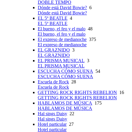
DOBLE TEMPO
Dónde está David Bowie?
6
Dónde está David Bowie?
EL 5º BEATLE
4
EL 5º BEATLE
El bueno, el feo y el malo
48
El bueno, el feo y el malo
El expreso de medianoche
375
El expreso de medianoche
EL GRAZNIDO
3
EL GRAZNIDO
EL PRISMA MUSICAL
3
EL PRISMA MUSICAL
ESCUCHA CÓMO SUENA
54
ESCUCHA CÓMO SUENA
Escuela de Rock
28
Escuela de Rock
GETTING ROCK RIGHTS REBELION
16
GETTING ROCK RIGHTS REBELION
HABLAMOS DE MÚSICA
175
HABLAMOS DE MÚSICA
Hal sings Daisy
22
Hal sings Daisy
Hotel particular
27
Hotel particular