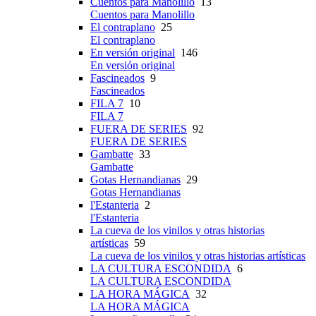
Cuentos para Manolillo
13
Cuentos para Manolillo
El contraplano
25
El contraplano
En versión original
146
En versión original
Fascineados
9
Fascineados
FILA 7
10
FILA 7
FUERA DE SERIES
92
FUERA DE SERIES
Gambatte
33
Gambatte
Gotas Hernandianas
29
Gotas Hernandianas
l'Estanteria
2
l'Estanteria
La cueva de los vinilos y otras historias
artísticas
59
La cueva de los vinilos y otras historias artísticas
LA CULTURA ESCONDIDA
6
LA CULTURA ESCONDIDA
LA HORA MÁGICA
32
LA HORA MÁGICA