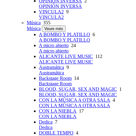
OPINIÓN INVERSA
2
OPINIÓN INVERSA
VINCULA2
9
VINCULA2
Música
355
Música
Veure més
A BOMBO Y PLATILLO
6
A BOMBO Y PLATILLO
A micro abierto
24
A micro abierto
ALICANTE LIVE MUSIC
112
ALICANTE LIVE MUSIC
Austramática
9
Austramática
Backstage Room
14
Backstage Room
BLOOD, SUGAR, SEX AND MAGIC
1
BLOOD, SUGAR, SEX AND MAGIC
CON LA MÚSICA A OTRA SALA
4
CON LA MÚSICA A OTRA SALA
CON LA NIEBLA
17
CON LA NIEBLA
Dedica
7
Dedica
DOBLE TEMPO
4