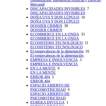
Digitalización, Inteligencia Artificial y Derecho
Mercantil
DISCAPACIDADES INVISIBLES
7
DISCAPACIDADES INVISIBLES
DOÑA UVA Y DON LÚPULO
10
DOÑA UVA Y DON LÚPULO
DOSSIER CRIMEN
38
DOSSIER CRIMEN
ECOMMERCE EN LA ONDA
33
ECOMMERCE EN LA ONDA
ECOSISTEMA TECNOLÓGICO
11
ECOSISTEMA TECNOLÓGICO
El rompecabezas de la alimentación
16
El rompecabezas de la alimentación
EMPRESA E INSOLVENCIA
3
EMPRESA E INSOLVENCIA
EN LA MENTE
9
EN LA MENTE
ERROR 404
3
ERROR 404
ESPACIO ABIERTO DE
PSICOMOTRICIDAD
9
ESPACIO ABIERTO DE
PSICOMOTRICIDAD
EUREKA DIVULGA
1