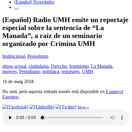
(Español) Novedades
(Español) Radio UMH emite un reportaje
especial sobre la sentencia de “La
Manada”, a raíz de un seminario
organizado por Crímina UMH
Institucional
,
Periodismo
abuso sexual
,
ciudadania
,
Derecho
,
feminismo
,
La Manada
,
mujeres
,
Periodismo
,
polémica
,
reportajes
,
UMH
16 de maig 2018
Ho sent, però aquesta entrada només està disponible en
Espanyol
Europeu
.
More »