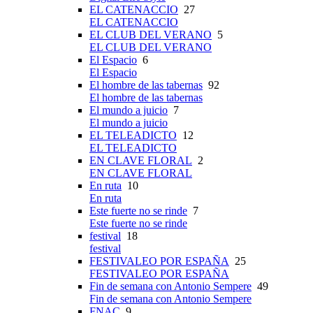
EL CATENACCIO
27
EL CATENACCIO
EL CLUB DEL VERANO
5
EL CLUB DEL VERANO
El Espacio
6
El Espacio
El hombre de las tabernas
92
El hombre de las tabernas
El mundo a juicio
7
El mundo a juicio
EL TELEADICTO
12
EL TELEADICTO
EN CLAVE FLORAL
2
EN CLAVE FLORAL
En ruta
10
En ruta
Este fuerte no se rinde
7
Este fuerte no se rinde
festival
18
festival
FESTIVALEO POR ESPAÑA
25
FESTIVALEO POR ESPAÑA
Fin de semana con Antonio Sempere
49
Fin de semana con Antonio Sempere
FNAC
9