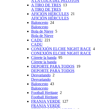
A LA COLA DEL PELOTÓN
A TIRO DE TRES
13
A TIRO DE TRES
AFICIÓN HÉRCULES
21
AFICIÓN HÉRCULES
Baloncesto
24
Baloncesto
Bola de Nieve
5
Bola de Nieve
CADU
221
CADU
CONEXIÓN ELCHE NIGHT RACE
4
CONEXIÓN ELCHE NIGHT RACE
Córrete la banda
95
Córrete la banda
DEPORTE PARA TODOS
19
DEPORTE PARA TODOS
Desvariando
2
Desvariando
Baloncesto
43
Baloncesto
Football Heritage
2
Football Heritage
FRANJA VERDE
127
FRANJA VERDE