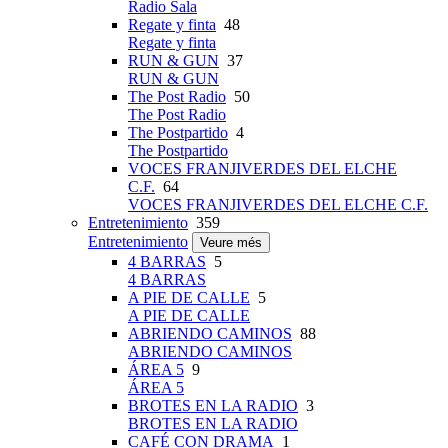
Radio Sala
Regate y finta
48
Regate y finta
RUN & GUN
37
RUN & GUN
The Post Radio
50
The Post Radio
The Postpartido
4
The Postpartido
VOCES FRANJIVERDES DEL ELCHE
C.F.
64
VOCES FRANJIVERDES DEL ELCHE C.F.
Entretenimiento
359
Entretenimiento
Veure més
4 BARRAS
5
4 BARRAS
A PIE DE CALLE
5
A PIE DE CALLE
ABRIENDO CAMINOS
88
ABRIENDO CAMINOS
ÁREA 5
9
ÁREA 5
BROTES EN LA RADIO
3
BROTES EN LA RADIO
CAFÉ CON DRAMA
1