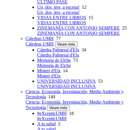
ÚLTIMO PASE
Un, dos, tres, a escena!
12
Un, dos, tres, a escena!
VIDAS ENTRE LIBROS
15
VIDAS ENTRE LIBROS
ZINEMANÍA CON ANTONIO SEMPERE
25
ZINEMANÍA CON ANTONIO SEMPERE
Cátedras UMH
77
Cátedras UMH
Veure més
Cátedra Palmeral d'Elx
34
Cátedra Palmeral d'Elx
Memoria de Elche
73
Memoria de Elche
Misteri d'Elx
14
Misteri d'Elx
UNIVERSIDAD INCLUSIVA
53
UNIVERSIDAD INCLUSIVA
Ciencia, Economía, Investigación, Medio Ambiente y
Tecnología
149
Ciencia, Economía, Investigación, Medio Ambiente y
Tecnología
Veure més
#eXcepticUMH
18
#eXcepticUMH
A tu salud
2
A tu salud