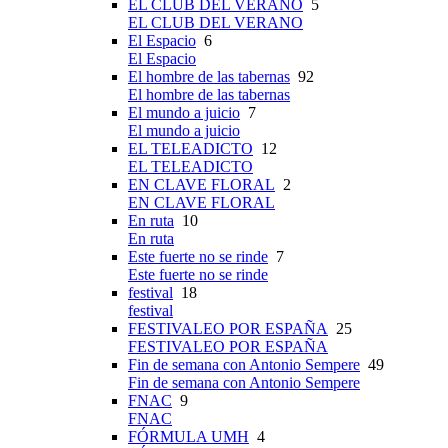
EL CLUB DEL VERANO
5
EL CLUB DEL VERANO
El Espacio
6
El Espacio
El hombre de las tabernas
92
El hombre de las tabernas
El mundo a juicio
7
El mundo a juicio
EL TELEADICTO
12
EL TELEADICTO
EN CLAVE FLORAL
2
EN CLAVE FLORAL
En ruta
10
En ruta
Este fuerte no se rinde
7
Este fuerte no se rinde
festival
18
festival
FESTIVALEO POR ESPAÑA
25
FESTIVALEO POR ESPAÑA
Fin de semana con Antonio Sempere
49
Fin de semana con Antonio Sempere
FNAC
9
FNAC
FÓRMULA UMH
4