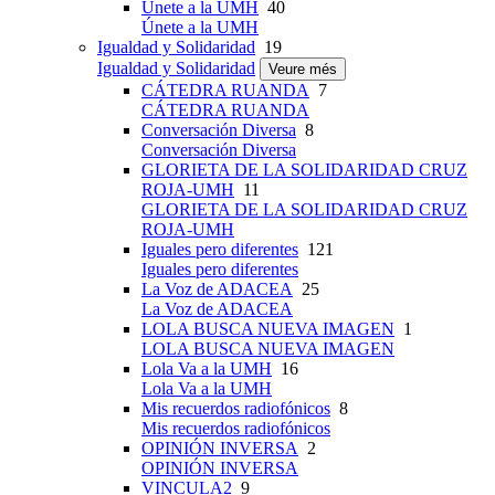
Únete a la UMH
40
Únete a la UMH
Igualdad y Solidaridad
19
Igualdad y Solidaridad
Veure més
CÁTEDRA RUANDA
7
CÁTEDRA RUANDA
Conversación Diversa
8
Conversación Diversa
GLORIETA DE LA SOLIDARIDAD CRUZ
ROJA-UMH
11
GLORIETA DE LA SOLIDARIDAD CRUZ
ROJA-UMH
Iguales pero diferentes
121
Iguales pero diferentes
La Voz de ADACEA
25
La Voz de ADACEA
LOLA BUSCA NUEVA IMAGEN
1
LOLA BUSCA NUEVA IMAGEN
Lola Va a la UMH
16
Lola Va a la UMH
Mis recuerdos radiofónicos
8
Mis recuerdos radiofónicos
OPINIÓN INVERSA
2
OPINIÓN INVERSA
VINCULA2
9