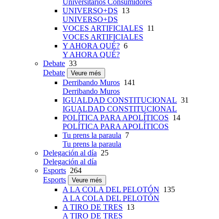
Universitarios Consumidores
UNIVERSO+DS
13
UNIVERSO+DS
VOCES ARTIFICIALES
11
VOCES ARTIFICIALES
Y AHORA QUÉ?
6
Y AHORA QUÉ?
Debate
33
Debate
Veure més
Derribando Muros
141
Derribando Muros
IGUALDAD CONSTITUCIONAL
31
IGUALDAD CONSTITUCIONAL
POLÍTICA PARA APOLÍTICOS
14
POLÍTICA PARA APOLÍTICOS
Tu prens la paraula
7
Tu prens la paraula
Delegación al día
25
Delegación al día
Esports
264
Esports
Veure més
A LA COLA DEL PELOTÓN
135
A LA COLA DEL PELOTÓN
A TIRO DE TRES
13
A TIRO DE TRES