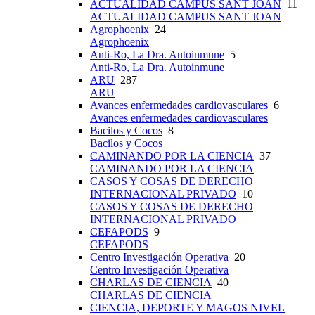
ACTUALIDAD CAMPUS SANT JOAN
11
ACTUALIDAD CAMPUS SANT JOAN
Agrophoenix
24
Agrophoenix
Anti-Ro, La Dra. Autoinmune
5
Anti-Ro, La Dra. Autoinmune
ARU
287
ARU
Avances enfermedades cardiovasculares
6
Avances enfermedades cardiovasculares
Bacilos y Cocos
8
Bacilos y Cocos
CAMINANDO POR LA CIENCIA
37
CAMINANDO POR LA CIENCIA
CASOS Y COSAS DE DERECHO
INTERNACIONAL PRIVADO
10
CASOS Y COSAS DE DERECHO
INTERNACIONAL PRIVADO
CEFAPODS
9
CEFAPODS
Centro Investigación Operativa
20
Centro Investigación Operativa
CHARLAS DE CIENCIA
40
CHARLAS DE CIENCIA
CIENCIA, DEPORTE Y MAGOS NIVEL