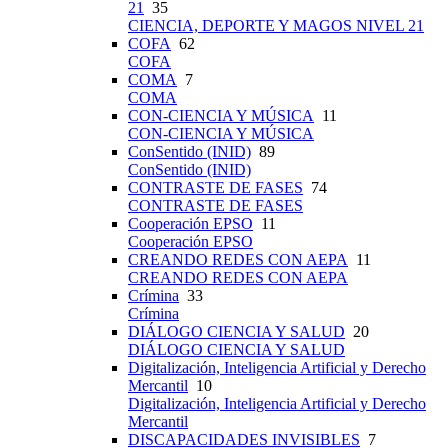
21
35
CIENCIA, DEPORTE Y MAGOS NIVEL 21
COFA
62
COFA
COMA
7
COMA
CON-CIENCIA Y MÚSICA
11
CON-CIENCIA Y MÚSICA
ConSentido (INID)
89
ConSentido (INID)
CONTRASTE DE FASES
74
CONTRASTE DE FASES
Cooperación EPSO
11
Cooperación EPSO
CREANDO REDES CON AEPA
11
CREANDO REDES CON AEPA
Crímina
33
Crímina
DIÁLOGO CIENCIA Y SALUD
20
DIÁLOGO CIENCIA Y SALUD
Digitalización, Inteligencia Artificial y Derecho
Mercantil
10
Digitalización, Inteligencia Artificial y Derecho
Mercantil
DISCAPACIDADES INVISIBLES
7