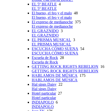
EL 5º BEATLE
4
EL 5º BEATLE
El bueno, el feo y el malo
48
El bueno, el feo y el malo
El expreso de medianoche
375
El expreso de medianoche
EL GRAZNIDO
3
EL GRAZNIDO
EL PRISMA MUSICAL
3
EL PRISMA MUSICAL
ESCUCHA CÓMO SUENA
54
ESCUCHA CÓMO SUENA
Escuela de Rock
28
Escuela de Rock
GETTING ROCK RIGHTS REBELION
16
GETTING ROCK RIGHTS REBELION
HABLAMOS DE MÚSICA
175
HABLAMOS DE MÚSICA
Hal sings Daisy
22
Hal sings Daisy
Hotel particular
27
Hotel particular
INDIAPOLO
6
INDIAPOLO