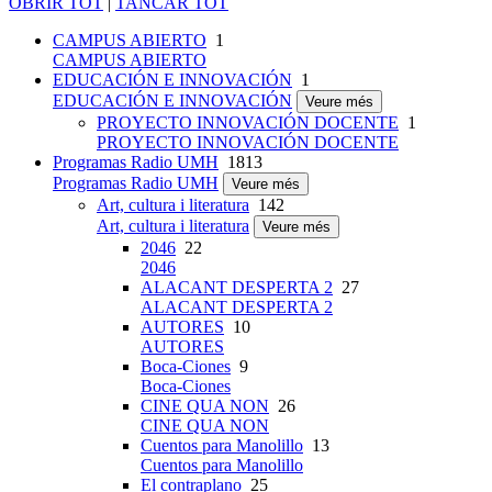
OBRIR TOT
|
TANCAR TOT
CAMPUS ABIERTO
1
CAMPUS ABIERTO
EDUCACIÓN E INNOVACIÓN
1
EDUCACIÓN E INNOVACIÓN
Veure més
PROYECTO INNOVACIÓN DOCENTE
1
PROYECTO INNOVACIÓN DOCENTE
Programas Radio UMH
1813
Programas Radio UMH
Veure més
Art, cultura i literatura
142
Art, cultura i literatura
Veure més
2046
22
2046
ALACANT DESPERTA 2
27
ALACANT DESPERTA 2
AUTORES
10
AUTORES
Boca-Ciones
9
Boca-Ciones
CINE QUA NON
26
CINE QUA NON
Cuentos para Manolillo
13
Cuentos para Manolillo
El contraplano
25