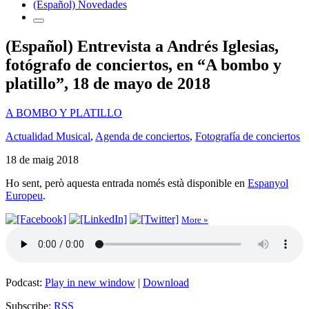
(Español) Novedades
(Español) Entrevista a Andrés Iglesias,
fotógrafo de conciertos, en “A bombo y
platillo”, 18 de mayo de 2018
A BOMBO Y PLATILLO
Actualidad Musical
,
Agenda de conciertos
,
Fotografía de conciertos
18 de maig 2018
Ho sent, però aquesta entrada només està disponible en
Espanyol
Europeu
.
More »
Podcast:
Play in new window
|
Download
Subscribe:
RSS