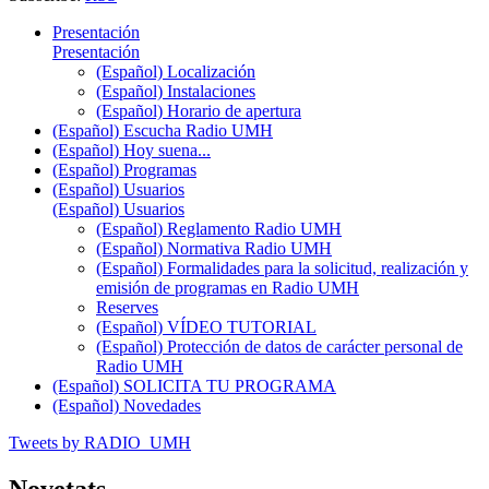
Presentación
Presentación
(Español) Localización
(Español) Instalaciones
(Español) Horario de apertura
(Español) Escucha Radio UMH
(Español) Hoy suena...
(Español) Programas
(Español) Usuarios
(Español) Usuarios
(Español) Reglamento Radio UMH
(Español) Normativa Radio UMH
(Español) Formalidades para la solicitud, realización y
emisión de programas en Radio UMH
Reserves
(Español) VÍDEO TUTORIAL
(Español) Protección de datos de carácter personal de
Radio UMH
(Español) SOLICITA TU PROGRAMA
(Español) Novedades
Tweets by RADIO_UMH
Novetats