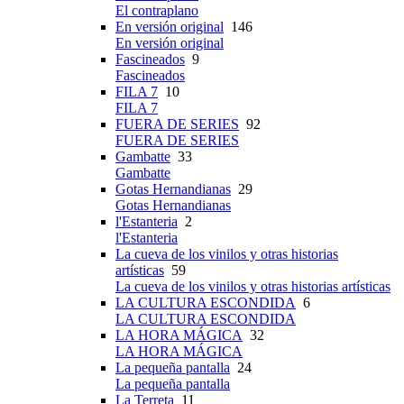
El contraplano
En versión original
146
En versión original
Fascineados
9
Fascineados
FILA 7
10
FILA 7
FUERA DE SERIES
92
FUERA DE SERIES
Gambatte
33
Gambatte
Gotas Hernandianas
29
Gotas Hernandianas
l'Estanteria
2
l'Estanteria
La cueva de los vinilos y otras historias
artísticas
59
La cueva de los vinilos y otras historias artísticas
LA CULTURA ESCONDIDA
6
LA CULTURA ESCONDIDA
LA HORA MÁGICA
32
LA HORA MÁGICA
La pequeña pantalla
24
La pequeña pantalla
La Terreta
11