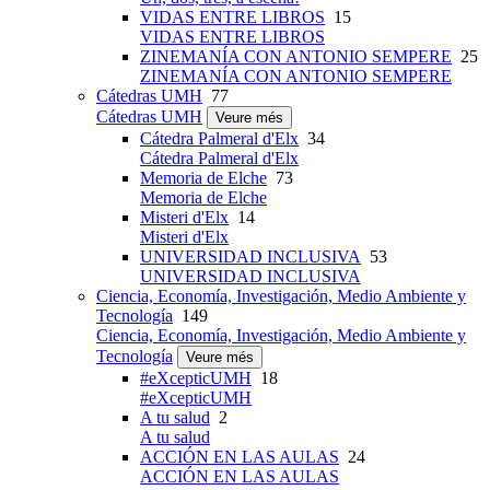
VIDAS ENTRE LIBROS
15
VIDAS ENTRE LIBROS
ZINEMANÍA CON ANTONIO SEMPERE
25
ZINEMANÍA CON ANTONIO SEMPERE
Cátedras UMH
77
Cátedras UMH
Veure més
Cátedra Palmeral d'Elx
34
Cátedra Palmeral d'Elx
Memoria de Elche
73
Memoria de Elche
Misteri d'Elx
14
Misteri d'Elx
UNIVERSIDAD INCLUSIVA
53
UNIVERSIDAD INCLUSIVA
Ciencia, Economía, Investigación, Medio Ambiente y
Tecnología
149
Ciencia, Economía, Investigación, Medio Ambiente y
Tecnología
Veure més
#eXcepticUMH
18
#eXcepticUMH
A tu salud
2
A tu salud
ACCIÓN EN LAS AULAS
24
ACCIÓN EN LAS AULAS