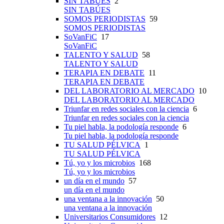
SIN TABÚES
2
SIN TABÚES
SOMOS PERIODISTAS
59
SOMOS PERIODISTAS
SoVanFiC
17
SoVanFiC
TALENTO Y SALUD
58
TALENTO Y SALUD
TERAPIA EN DEBATE
11
TERAPIA EN DEBATE
DEL LABORATORIO AL MERCADO
10
DEL LABORATORIO AL MERCADO
Triunfar en redes sociales con la ciencia
6
Triunfar en redes sociales con la ciencia
Tu piel habla, la podología responde
6
Tu piel habla, la podología responde
TU SALUD PÉLVICA
1
TU SALUD PÉLVICA
Tú, yo y los microbios
168
Tú, yo y los microbios
un día en el mundo
57
un día en el mundo
una ventana a la innovación
50
una ventana a la innovación
Universitarios Consumidores
12