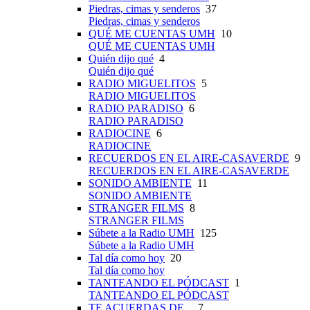
Piedras, cimas y senderos
37
Piedras, cimas y senderos
QUÉ ME CUENTAS UMH
10
QUÉ ME CUENTAS UMH
Quién dijo qué
4
Quién dijo qué
RADIO MIGUELITOS
5
RADIO MIGUELITOS
RADIO PARADISO
6
RADIO PARADISO
RADIOCINE
6
RADIOCINE
RECUERDOS EN EL AIRE-CASAVERDE
9
RECUERDOS EN EL AIRE-CASAVERDE
SONIDO AMBIENTE
11
SONIDO AMBIENTE
STRANGER FILMS
8
STRANGER FILMS
Súbete a la Radio UMH
125
Súbete a la Radio UMH
Tal día como hoy
20
Tal día como hoy
TANTEANDO EL PÓDCAST
1
TANTEANDO EL PÓDCAST
TE ACUERDAS DE...
7