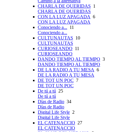
Camino a la alternativa
CHARLA DE QUERIDAS
1
CHARLA DE QUERIDAS
CON LA LUZ APAGADA
6
CON LA LUZ APAGADA
Conociendo a...
11
Conociendo a...
CULTUNAUTAS
10
CULTUNAUTAS
CURIOSEANDO
11
CURIOSEANDO
DANDO TIEMPO AL TIEMPO
3
DANDO TIEMPO AL TIEMPO
DE LA RADIO A TU MESA
6
DE LA RADIO A TU MESA
DE TOT UN POC
7
DE TOT UN POC
De tú a tú
25
De tú a tú
Días de Radio
34
Días de Radio
Digital Life Style
2
Digital Life Style
EL CATENACCIO
27
EL CATENACCIO