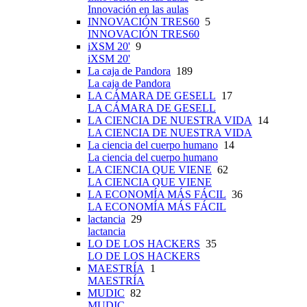
Innovación en las aulas
INNOVACIÓN TRES60
5
INNOVACIÓN TRES60
iXSM 20'
9
iXSM 20'
La caja de Pandora
189
La caja de Pandora
LA CÁMARA DE GESELL
17
LA CÁMARA DE GESELL
LA CIENCIA DE NUESTRA VIDA
14
LA CIENCIA DE NUESTRA VIDA
La ciencia del cuerpo humano
14
La ciencia del cuerpo humano
LA CIENCIA QUE VIENE
62
LA CIENCIA QUE VIENE
LA ECONOMÍA MÁS FÁCIL
36
LA ECONOMÍA MÁS FÁCIL
lactancia
29
lactancia
LO DE LOS HACKERS
35
LO DE LOS HACKERS
MAESTRÍA
1
MAESTRÍA
MUDIC
82
MUDIC