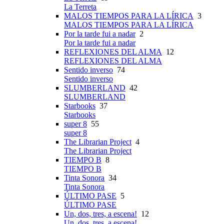
La Terreta
MALOS TIEMPOS PARA LA LÍRICA
3
MALOS TIEMPOS PARA LA LÍRICA
Por la tarde fui a nadar
2
Por la tarde fui a nadar
REFLEXIONES DEL ALMA
12
REFLEXIONES DEL ALMA
Sentido inverso
74
Sentido inverso
SLUMBERLAND
42
SLUMBERLAND
Starbooks
37
Starbooks
super 8
55
super 8
The Librarian Project
4
The Librarian Project
TIEMPO B
8
TIEMPO B
Tinta Sonora
34
Tinta Sonora
ÚLTIMO PASE
5
ÚLTIMO PASE
Un, dos, tres, a escena!
12
Un, dos, tres, a escena!