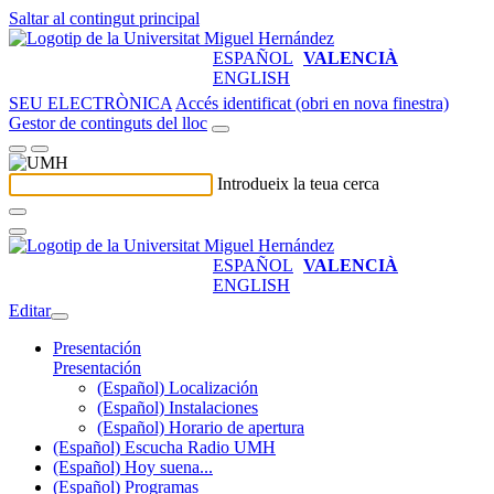
Saltar al contingut principal
ESPAÑOL
VALENCIÀ
ENGLISH
SEU ELECTRÒNICA
Accés identificat (obri en nova finestra)
Gestor de continguts del lloc
Introdueix la teua cerca
ESPAÑOL
VALENCIÀ
ENGLISH
Editar
Presentación
Presentación
(Español) Localización
(Español) Instalaciones
(Español) Horario de apertura
(Español) Escucha Radio UMH
(Español) Hoy suena...
(Español) Programas