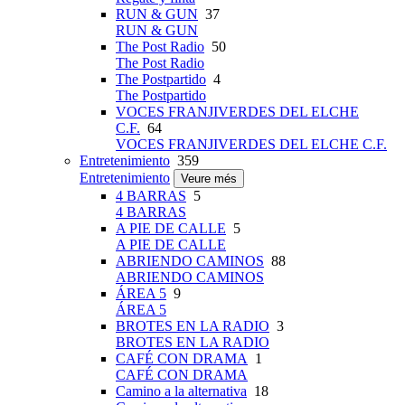
RUN & GUN
37
RUN & GUN
The Post Radio
50
The Post Radio
The Postpartido
4
The Postpartido
VOCES FRANJIVERDES DEL ELCHE
C.F.
64
VOCES FRANJIVERDES DEL ELCHE C.F.
Entretenimiento
359
Entretenimiento
Veure més
4 BARRAS
5
4 BARRAS
A PIE DE CALLE
5
A PIE DE CALLE
ABRIENDO CAMINOS
88
ABRIENDO CAMINOS
ÁREA 5
9
ÁREA 5
BROTES EN LA RADIO
3
BROTES EN LA RADIO
CAFÉ CON DRAMA
1
CAFÉ CON DRAMA
Camino a la alternativa
18