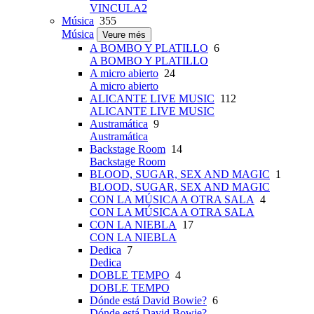
VINCULA2
Música
355
Música
Veure més
A BOMBO Y PLATILLO
6
A BOMBO Y PLATILLO
A micro abierto
24
A micro abierto
ALICANTE LIVE MUSIC
112
ALICANTE LIVE MUSIC
Austramática
9
Austramática
Backstage Room
14
Backstage Room
BLOOD, SUGAR, SEX AND MAGIC
1
BLOOD, SUGAR, SEX AND MAGIC
CON LA MÚSICA A OTRA SALA
4
CON LA MÚSICA A OTRA SALA
CON LA NIEBLA
17
CON LA NIEBLA
Dedica
7
Dedica
DOBLE TEMPO
4
DOBLE TEMPO
Dónde está David Bowie?
6
Dónde está David Bowie?