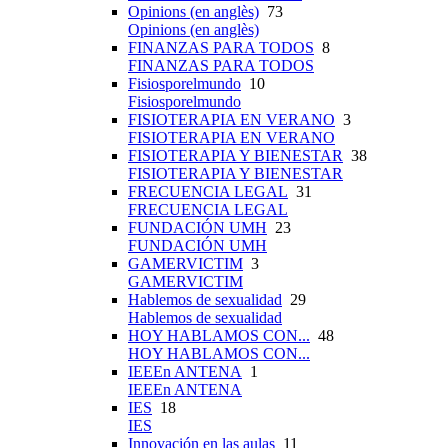
Opinions (en anglès)
73
Opinions (en anglès)
FINANZAS PARA TODOS
8
FINANZAS PARA TODOS
Fisiosporelmundo
10
Fisiosporelmundo
FISIOTERAPIA EN VERANO
3
FISIOTERAPIA EN VERANO
FISIOTERAPIA Y BIENESTAR
38
FISIOTERAPIA Y BIENESTAR
FRECUENCIA LEGAL
31
FRECUENCIA LEGAL
FUNDACIÓN UMH
23
FUNDACIÓN UMH
GAMERVICTIM
3
GAMERVICTIM
Hablemos de sexualidad
29
Hablemos de sexualidad
HOY HABLAMOS CON...
48
HOY HABLAMOS CON...
IEEEn ANTENA
1
IEEEn ANTENA
IES
18
IES
Innovación en las aulas
11