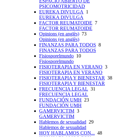
ESPACIO ABIERTO DE
PSICOMOTRICIDAD
EUREKA DIVULGA
1
EUREKA DIVULGA
FACTOR REUMATOIDE
7
FACTOR REUMATOIDE
Opinions (en anglès)
73
Opinions (en anglès)
FINANZAS PARA TODOS
8
FINANZAS PARA TODOS
Fisiosporelmundo
10
Fisiosporelmundo
FISIOTERAPIA EN VERANO
3
FISIOTERAPIA EN VERANO
FISIOTERAPIA Y BIENESTAR
38
FISIOTERAPIA Y BIENESTAR
FRECUENCIA LEGAL
31
FRECUENCIA LEGAL
FUNDACIÓN UMH
23
FUNDACIÓN UMH
GAMERVICTIM
3
GAMERVICTIM
Hablemos de sexualidad
29
Hablemos de sexualidad
HOY HABLAMOS CON...
48