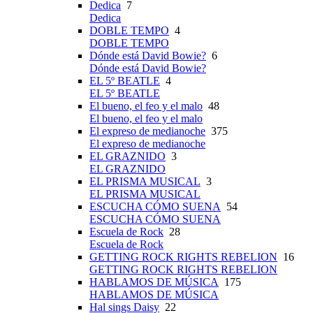
Dedica
7
Dedica
DOBLE TEMPO
4
DOBLE TEMPO
Dónde está David Bowie?
6
Dónde está David Bowie?
EL 5º BEATLE
4
EL 5º BEATLE
El bueno, el feo y el malo
48
El bueno, el feo y el malo
El expreso de medianoche
375
El expreso de medianoche
EL GRAZNIDO
3
EL GRAZNIDO
EL PRISMA MUSICAL
3
EL PRISMA MUSICAL
ESCUCHA CÓMO SUENA
54
ESCUCHA CÓMO SUENA
Escuela de Rock
28
Escuela de Rock
GETTING ROCK RIGHTS REBELION
16
GETTING ROCK RIGHTS REBELION
HABLAMOS DE MÚSICA
175
HABLAMOS DE MÚSICA
Hal sings Daisy
22