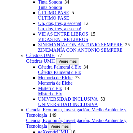
Tinta Sonora
34
Tinta Sonora
ÚLTIMO PASE
5
ÚLTIMO PASE
Un, dos, tres, a escena!
12
Un, dos, tres, a escena!
VIDAS ENTRE LIBROS
15
VIDAS ENTRE LIBROS
ZINEMANÍA CON ANTONIO SEMPERE
25
ZINEMANÍA CON ANTONIO SEMPERE
Cátedras UMH
77
Cátedras UMH
Veure més
Cátedra Palmeral d'Elx
34
Cátedra Palmeral d'Elx
Memoria de Elche
73
Memoria de Elche
Misteri d'Elx
14
Misteri d'Elx
UNIVERSIDAD INCLUSIVA
53
UNIVERSIDAD INCLUSIVA
Ciencia, Economía, Investigación, Medio Ambiente y
Tecnología
149
Ciencia, Economía, Investigación, Medio Ambiente y
Tecnología
Veure més
#eXcepticUMH
18