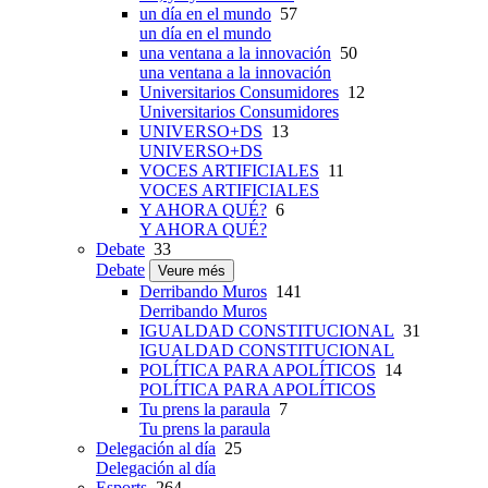
un día en el mundo
57
un día en el mundo
una ventana a la innovación
50
una ventana a la innovación
Universitarios Consumidores
12
Universitarios Consumidores
UNIVERSO+DS
13
UNIVERSO+DS
VOCES ARTIFICIALES
11
VOCES ARTIFICIALES
Y AHORA QUÉ?
6
Y AHORA QUÉ?
Debate
33
Debate
Veure més
Derribando Muros
141
Derribando Muros
IGUALDAD CONSTITUCIONAL
31
IGUALDAD CONSTITUCIONAL
POLÍTICA PARA APOLÍTICOS
14
POLÍTICA PARA APOLÍTICOS
Tu prens la paraula
7
Tu prens la paraula
Delegación al día
25
Delegación al día
Esports
264