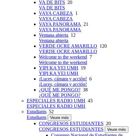
VA DE BITS
20
VA DE BITS
VAYA CABEZA
1
VAYA CABEZA
VAYA PANORAMA
21
VAYA PANORAMA
Ventana abierta
12
Ventana abierta
VERDE OCRE AMARILLO
120
VERDE OCRE AMARILLO
Welcome to the weekend
7
Welcome to the weekend
YIPI KA YEI UMH
19
YIPI KA YEI UMH
¡Luces, cámara y acción!
6
¡Luces, cámara y acción!
¿QUÉ ME PONGO?
38
¿QUÉ ME PONGO?
ESPECIALES RADIO UMH
43
ESPECIALES RADIO UMH
Estudiants
52
Estudiants
Veure més
CONGRESOS ESTUDIANTES
20
CONGRESOS ESTUDIANTES
Veure més
Congreso Nacional de Estudiantes de