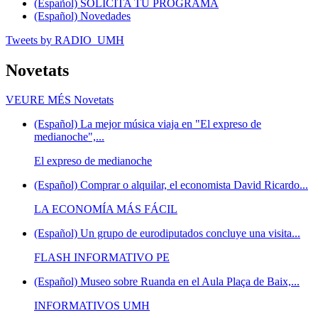
(Español) SOLICITA TU PROGRAMA
(Español) Novedades
Tweets by RADIO_UMH
Novetats
VEURE MÉS
Novetats
(Español) La mejor música viaja en "El expreso de
medianoche",...
El expreso de medianoche
(Español) Comprar o alquilar, el economista David Ricardo...
LA ECONOMÍA MÁS FÁCIL
(Español) Un grupo de eurodiputados concluye una visita...
FLASH INFORMATIVO PE
(Español) Museo sobre Ruanda en el Aula Plaça de Baix,...
INFORMATIVOS UMH