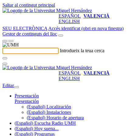
Saltar al contingut principal
ESPAÑOL
VALENCIÀ
ENGLISH
SEU ELECTRÒNICA
Accés identificat (obri en nova finestra)
Gestor de continguts del lloc
Introdueix la teua cerca
ESPAÑOL
VALENCIÀ
ENGLISH
Editar
Presentación
Presentación
(Español) Localización
(Español) Instalaciones
(Español) Horario de apertura
(Español) Escucha Radio UMH
(Español) Hoy suena...
(Español) Programas