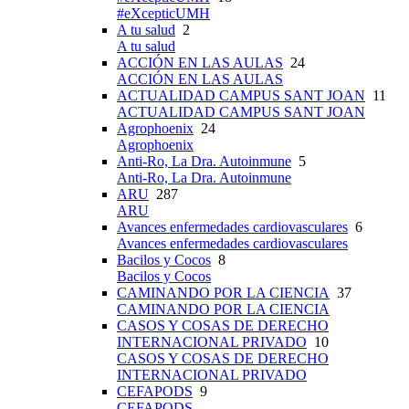
#eXcepticUMH
A tu salud
2
A tu salud
ACCIÓN EN LAS AULAS
24
ACCIÓN EN LAS AULAS
ACTUALIDAD CAMPUS SANT JOAN
11
ACTUALIDAD CAMPUS SANT JOAN
Agrophoenix
24
Agrophoenix
Anti-Ro, La Dra. Autoinmune
5
Anti-Ro, La Dra. Autoinmune
ARU
287
ARU
Avances enfermedades cardiovasculares
6
Avances enfermedades cardiovasculares
Bacilos y Cocos
8
Bacilos y Cocos
CAMINANDO POR LA CIENCIA
37
CAMINANDO POR LA CIENCIA
CASOS Y COSAS DE DERECHO
INTERNACIONAL PRIVADO
10
CASOS Y COSAS DE DERECHO
INTERNACIONAL PRIVADO
CEFAPODS
9
CEFAPODS