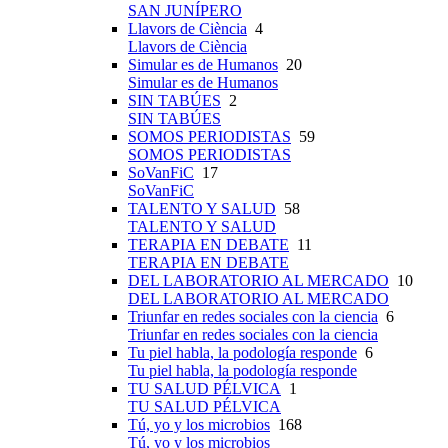
SAN JUNÍPERO
Llavors de Ciència
4
Llavors de Ciència
Simular es de Humanos
20
Simular es de Humanos
SIN TABÚES
2
SIN TABÚES
SOMOS PERIODISTAS
59
SOMOS PERIODISTAS
SoVanFiC
17
SoVanFiC
TALENTO Y SALUD
58
TALENTO Y SALUD
TERAPIA EN DEBATE
11
TERAPIA EN DEBATE
DEL LABORATORIO AL MERCADO
10
DEL LABORATORIO AL MERCADO
Triunfar en redes sociales con la ciencia
6
Triunfar en redes sociales con la ciencia
Tu piel habla, la podología responde
6
Tu piel habla, la podología responde
TU SALUD PÉLVICA
1
TU SALUD PÉLVICA
Tú, yo y los microbios
168
Tú, yo y los microbios