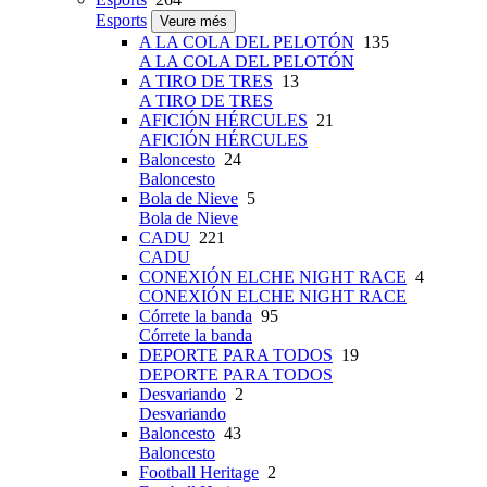
Esports
Veure més
A LA COLA DEL PELOTÓN
135
A LA COLA DEL PELOTÓN
A TIRO DE TRES
13
A TIRO DE TRES
AFICIÓN HÉRCULES
21
AFICIÓN HÉRCULES
Baloncesto
24
Baloncesto
Bola de Nieve
5
Bola de Nieve
CADU
221
CADU
CONEXIÓN ELCHE NIGHT RACE
4
CONEXIÓN ELCHE NIGHT RACE
Córrete la banda
95
Córrete la banda
DEPORTE PARA TODOS
19
DEPORTE PARA TODOS
Desvariando
2
Desvariando
Baloncesto
43
Baloncesto
Football Heritage
2