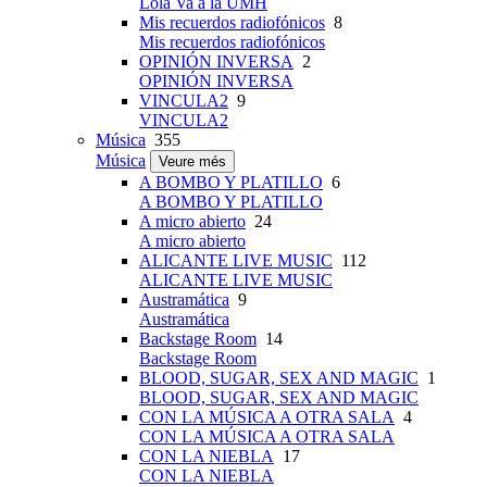
Lola Va a la UMH
Mis recuerdos radiofónicos
8
Mis recuerdos radiofónicos
OPINIÓN INVERSA
2
OPINIÓN INVERSA
VINCULA2
9
VINCULA2
Música
355
Música
Veure més
A BOMBO Y PLATILLO
6
A BOMBO Y PLATILLO
A micro abierto
24
A micro abierto
ALICANTE LIVE MUSIC
112
ALICANTE LIVE MUSIC
Austramática
9
Austramática
Backstage Room
14
Backstage Room
BLOOD, SUGAR, SEX AND MAGIC
1
BLOOD, SUGAR, SEX AND MAGIC
CON LA MÚSICA A OTRA SALA
4
CON LA MÚSICA A OTRA SALA
CON LA NIEBLA
17
CON LA NIEBLA