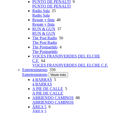
PUNTO DE PENALTI
9
PUNTO DE PENALTI
Radio Sala
25
Radio Sala
Regate y finta
48
Regate y finta
RUN & GUN
37
RUN & GUN
The Post Radio
50
The Post Radio
The Postpartido
4
The Postpartido
VOCES FRANJIVERDES DEL ELCHE
C.F.
64
VOCES FRANJIVERDES DEL ELCHE C.F.
Entretenimiento
359
Entretenimiento
Veure més
4 BARRAS
5
4 BARRAS
A PIE DE CALLE
5
A PIE DE CALLE
ABRIENDO CAMINOS
88
ABRIENDO CAMINOS
ÁREA 5
9
ÁREA 5