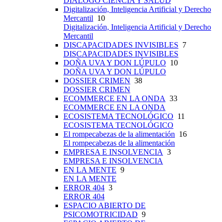
DIÁLOGO CIENCIA Y SALUD
Digitalización, Inteligencia Artificial y Derecho
Mercantil
10
Digitalización, Inteligencia Artificial y Derecho
Mercantil
DISCAPACIDADES INVISIBLES
7
DISCAPACIDADES INVISIBLES
DOÑA UVA Y DON LÚPULO
10
DOÑA UVA Y DON LÚPULO
DOSSIER CRIMEN
38
DOSSIER CRIMEN
ECOMMERCE EN LA ONDA
33
ECOMMERCE EN LA ONDA
ECOSISTEMA TECNOLÓGICO
11
ECOSISTEMA TECNOLÓGICO
El rompecabezas de la alimentación
16
El rompecabezas de la alimentación
EMPRESA E INSOLVENCIA
3
EMPRESA E INSOLVENCIA
EN LA MENTE
9
EN LA MENTE
ERROR 404
3
ERROR 404
ESPACIO ABIERTO DE
PSICOMOTRICIDAD
9