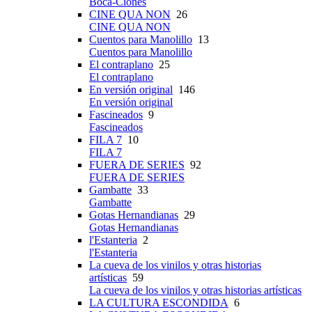
Boca-Ciones
CINE QUA NON
26
CINE QUA NON
Cuentos para Manolillo
13
Cuentos para Manolillo
El contraplano
25
El contraplano
En versión original
146
En versión original
Fascineados
9
Fascineados
FILA 7
10
FILA 7
FUERA DE SERIES
92
FUERA DE SERIES
Gambatte
33
Gambatte
Gotas Hernandianas
29
Gotas Hernandianas
l'Estanteria
2
l'Estanteria
La cueva de los vinilos y otras historias
artísticas
59
La cueva de los vinilos y otras historias artísticas
LA CULTURA ESCONDIDA
6