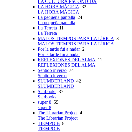
LA CULTURA ESCONDIDA
LA HORA MÁGICA
32
LA HORA MÁGICA
La pequeña pantalla
24
La pequeña pantalla
La Terreta
11
La Terreta
MALOS TIEMPOS PARA LA LÍRICA
3
MALOS TIEMPOS PARA LA LÍRICA
Por la tarde fui a nadar
2
Por la tarde fui a nadar
REFLEXIONES DEL ALMA
12
REFLEXIONES DEL ALMA
Sentido inverso
74
Sentido inverso
SLUMBERLAND
42
SLUMBERLAND
Starbooks
37
Starbooks
super 8
55
super 8
The Librarian Project
4
The Librarian Project
TIEMPO B
8
TIEMPO B