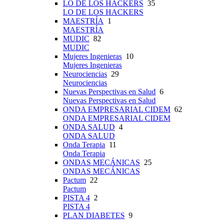
LO DE LOS HACKERS
35
LO DE LOS HACKERS
MAESTRÍA
1
MAESTRÍA
MUDIC
82
MUDIC
Mujeres Ingenieras
10
Mujeres Ingenieras
Neurociencias
29
Neurociencias
Nuevas Perspectivas en Salud
6
Nuevas Perspectivas en Salud
ONDA EMPRESARIAL CIDEM
62
ONDA EMPRESARIAL CIDEM
ONDA SALUD
4
ONDA SALUD
Onda Terapia
11
Onda Terapia
ONDAS MECÁNICAS
25
ONDAS MECÁNICAS
Pactum
22
Pactum
PISTA 4
2
PISTA 4
PLAN DIABETES
9