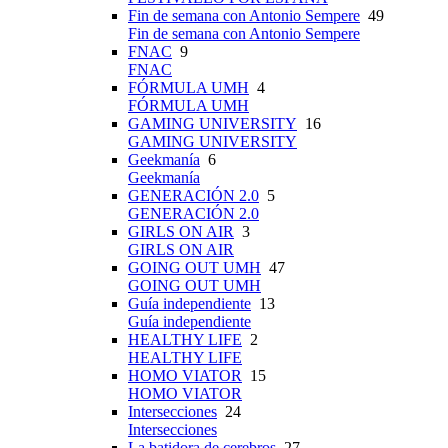
Fin de semana con Antonio Sempere
49
Fin de semana con Antonio Sempere
FNAC
9
FNAC
FÓRMULA UMH
4
FÓRMULA UMH
GAMING UNIVERSITY
16
GAMING UNIVERSITY
Geekmanía
6
Geekmanía
GENERACIÓN 2.0
5
GENERACIÓN 2.0
GIRLS ON AIR
3
GIRLS ON AIR
GOING OUT UMH
47
GOING OUT UMH
Guía independiente
13
Guía independiente
HEALTHY LIFE
2
HEALTHY LIFE
HOMO VIATOR
15
HOMO VIATOR
Intersecciones
24
Intersecciones
La batidora de cerebros
27