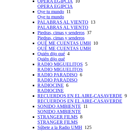
OPERA EGIPCIA
10
OPERA EGIPCIA
Oye tu mundo
11
Oye tu mundo
PALABRAS AL VIENTO
13
PALABRAS AL VIENTO
Piedras, cimas y senderos
37
Piedras, cimas y senderos
QUÉ ME CUENTAS UMH
10
QUÉ ME CUENTAS UMH
Quién dijo qué
4
Quién dijo qué
RADIO MIGUELITOS
5
RADIO MIGUELITOS
RADIO PARADISO
6
RADIO PARADISO
RADIOCINE
6
RADIOCINE
RECUERDOS EN EL AIRE-CASAVERDE
9
RECUERDOS EN EL AIRE-CASAVERDE
SONIDO AMBIENTE
11
SONIDO AMBIENTE
STRANGER FILMS
8
STRANGER FILMS
Súbete a la Radio UMH
125