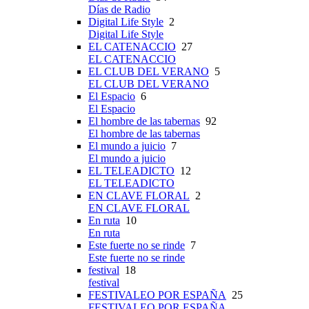
Días de Radio
Digital Life Style
2
Digital Life Style
EL CATENACCIO
27
EL CATENACCIO
EL CLUB DEL VERANO
5
EL CLUB DEL VERANO
El Espacio
6
El Espacio
El hombre de las tabernas
92
El hombre de las tabernas
El mundo a juicio
7
El mundo a juicio
EL TELEADICTO
12
EL TELEADICTO
EN CLAVE FLORAL
2
EN CLAVE FLORAL
En ruta
10
En ruta
Este fuerte no se rinde
7
Este fuerte no se rinde
festival
18
festival
FESTIVALEO POR ESPAÑA
25
FESTIVALEO POR ESPAÑA