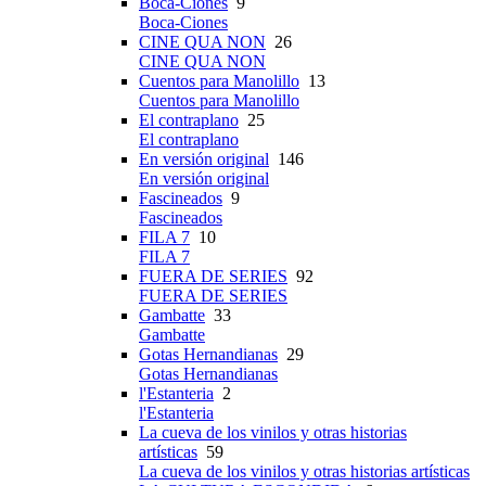
Boca-Ciones
9
Boca-Ciones
CINE QUA NON
26
CINE QUA NON
Cuentos para Manolillo
13
Cuentos para Manolillo
El contraplano
25
El contraplano
En versión original
146
En versión original
Fascineados
9
Fascineados
FILA 7
10
FILA 7
FUERA DE SERIES
92
FUERA DE SERIES
Gambatte
33
Gambatte
Gotas Hernandianas
29
Gotas Hernandianas
l'Estanteria
2
l'Estanteria
La cueva de los vinilos y otras historias
artísticas
59
La cueva de los vinilos y otras historias artísticas