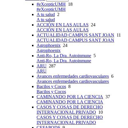
#eXcepticUMH
18
#eXcepticUMH
A tu salud
2
A tu salud
ACCIÓN EN LAS AULAS
24
ACCIÓN EN LAS AULAS
ACTUALIDAD CAMPUS SANT JOAN
11
ACTUALIDAD CAMPUS SANT JOAN
Agrophoenix
24
Agrophoenix
Anti-Ro, La Dra. Autoinmune
5
Anti-Ro, La Dra. Autoinmune
ARU
287
ARU
Avances enfermedades cardiovasculares
6
Avances enfermedades cardiovasculares
Bacilos y Cocos
8
Bacilos y Cocos
CAMINANDO POR LA CIENCIA
37
CAMINANDO POR LA CIENCIA
CASOS Y COSAS DE DERECHO
INTERNACIONAL PRIVADO
10
CASOS Y COSAS DE DERECHO
INTERNACIONAL PRIVADO
CEFAPODS
9