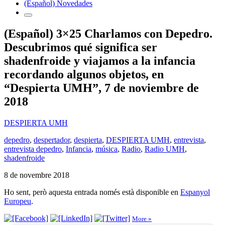
(Español) Novedades
(Español) 3×25 Charlamos con Depedro.
Descubrimos qué significa ser
shadenfroide y viajamos a la infancia
recordando algunos objetos, en
“Despierta UMH”, 7 de noviembre de
2018
DESPIERTA UMH
depedro
,
despertador
,
despierta
,
DESPIERTA UMH
,
entrevista
,
entrevista depedro
,
Infancia
,
música
,
Radio
,
Radio UMH
,
shadenfroide
8 de novembre 2018
Ho sent, però aquesta entrada només està disponible en
Espanyol
Europeu
.
More »