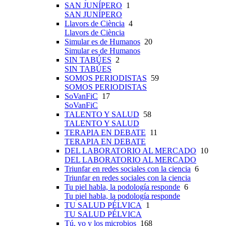
SAN JUNÍPERO
1
SAN JUNÍPERO
Llavors de Ciència
4
Llavors de Ciència
Simular es de Humanos
20
Simular es de Humanos
SIN TABÚES
2
SIN TABÚES
SOMOS PERIODISTAS
59
SOMOS PERIODISTAS
SoVanFiC
17
SoVanFiC
TALENTO Y SALUD
58
TALENTO Y SALUD
TERAPIA EN DEBATE
11
TERAPIA EN DEBATE
DEL LABORATORIO AL MERCADO
10
DEL LABORATORIO AL MERCADO
Triunfar en redes sociales con la ciencia
6
Triunfar en redes sociales con la ciencia
Tu piel habla, la podología responde
6
Tu piel habla, la podología responde
TU SALUD PÉLVICA
1
TU SALUD PÉLVICA
Tú, yo y los microbios
168