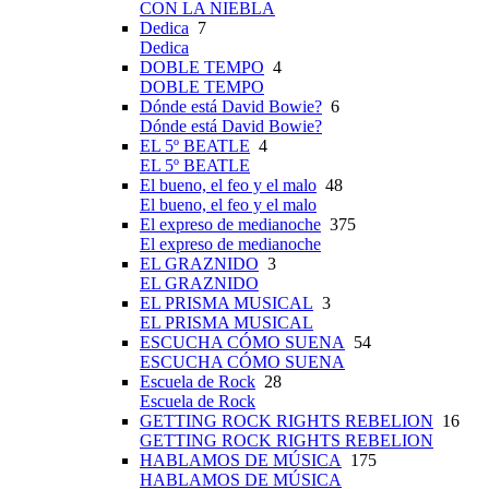
CON LA NIEBLA
Dedica
7
Dedica
DOBLE TEMPO
4
DOBLE TEMPO
Dónde está David Bowie?
6
Dónde está David Bowie?
EL 5º BEATLE
4
EL 5º BEATLE
El bueno, el feo y el malo
48
El bueno, el feo y el malo
El expreso de medianoche
375
El expreso de medianoche
EL GRAZNIDO
3
EL GRAZNIDO
EL PRISMA MUSICAL
3
EL PRISMA MUSICAL
ESCUCHA CÓMO SUENA
54
ESCUCHA CÓMO SUENA
Escuela de Rock
28
Escuela de Rock
GETTING ROCK RIGHTS REBELION
16
GETTING ROCK RIGHTS REBELION
HABLAMOS DE MÚSICA
175
HABLAMOS DE MÚSICA