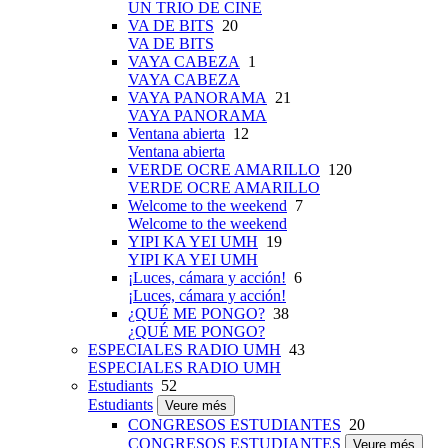
UN TRIO DE CINE
VA DE BITS
20
VA DE BITS
VAYA CABEZA
1
VAYA CABEZA
VAYA PANORAMA
21
VAYA PANORAMA
Ventana abierta
12
Ventana abierta
VERDE OCRE AMARILLO
120
VERDE OCRE AMARILLO
Welcome to the weekend
7
Welcome to the weekend
YIPI KA YEI UMH
19
YIPI KA YEI UMH
¡Luces, cámara y acción!
6
¡Luces, cámara y acción!
¿QUÉ ME PONGO?
38
¿QUÉ ME PONGO?
ESPECIALES RADIO UMH
43
ESPECIALES RADIO UMH
Estudiants
52
Estudiants
Veure més
CONGRESOS ESTUDIANTES
20
CONGRESOS ESTUDIANTES
Veure més