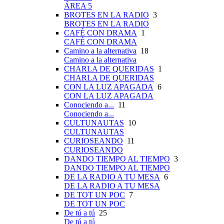
ÁREA 5
BROTES EN LA RADIO
3
BROTES EN LA RADIO
CAFÉ CON DRAMA
1
CAFÉ CON DRAMA
Camino a la alternativa
18
Camino a la alternativa
CHARLA DE QUERIDAS
1
CHARLA DE QUERIDAS
CON LA LUZ APAGADA
6
CON LA LUZ APAGADA
Conociendo a...
11
Conociendo a...
CULTUNAUTAS
10
CULTUNAUTAS
CURIOSEANDO
11
CURIOSEANDO
DANDO TIEMPO AL TIEMPO
3
DANDO TIEMPO AL TIEMPO
DE LA RADIO A TU MESA
6
DE LA RADIO A TU MESA
DE TOT UN POC
7
DE TOT UN POC
De tú a tú
25
De tú a tú