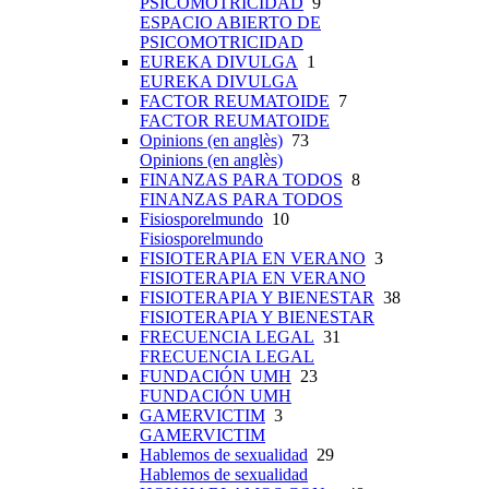
PSICOMOTRICIDAD
9
ESPACIO ABIERTO DE
PSICOMOTRICIDAD
EUREKA DIVULGA
1
EUREKA DIVULGA
FACTOR REUMATOIDE
7
FACTOR REUMATOIDE
Opinions (en anglès)
73
Opinions (en anglès)
FINANZAS PARA TODOS
8
FINANZAS PARA TODOS
Fisiosporelmundo
10
Fisiosporelmundo
FISIOTERAPIA EN VERANO
3
FISIOTERAPIA EN VERANO
FISIOTERAPIA Y BIENESTAR
38
FISIOTERAPIA Y BIENESTAR
FRECUENCIA LEGAL
31
FRECUENCIA LEGAL
FUNDACIÓN UMH
23
FUNDACIÓN UMH
GAMERVICTIM
3
GAMERVICTIM
Hablemos de sexualidad
29
Hablemos de sexualidad