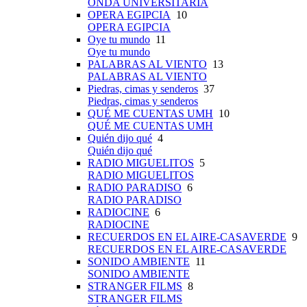
ONDA UNIVERSITARIA
OPERA EGIPCIA
10
OPERA EGIPCIA
Oye tu mundo
11
Oye tu mundo
PALABRAS AL VIENTO
13
PALABRAS AL VIENTO
Piedras, cimas y senderos
37
Piedras, cimas y senderos
QUÉ ME CUENTAS UMH
10
QUÉ ME CUENTAS UMH
Quién dijo qué
4
Quién dijo qué
RADIO MIGUELITOS
5
RADIO MIGUELITOS
RADIO PARADISO
6
RADIO PARADISO
RADIOCINE
6
RADIOCINE
RECUERDOS EN EL AIRE-CASAVERDE
9
RECUERDOS EN EL AIRE-CASAVERDE
SONIDO AMBIENTE
11
SONIDO AMBIENTE
STRANGER FILMS
8
STRANGER FILMS