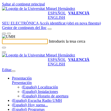
Saltar al contingut principal
ESPAÑOL
VALENCIÀ
ENGLISH
SEU ELECTRÒNICA
Accés identificat (obri en nova finestra)
Gestor de continguts del lloc
Introdueix la teua cerca
ESPAÑOL
VALENCIÀ
ENGLISH
Editar
Presentación
Presentación
(Español) Localización
(Español) Instalaciones
(Español) Horario de apertura
(Español) Escucha Radio UMH
(Español) Hoy suena...
(Español) Programas