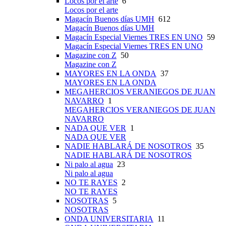
Locos por el arte
6
Locos por el arte
Magacín Buenos días UMH
612
Magacín Buenos días UMH
Magacín Especial Viernes TRES EN UNO
59
Magacín Especial Viernes TRES EN UNO
Magazine con Z
50
Magazine con Z
MAYORES EN LA ONDA
37
MAYORES EN LA ONDA
MEGAHERCIOS VERANIEGOS DE JUAN
NAVARRO
1
MEGAHERCIOS VERANIEGOS DE JUAN
NAVARRO
NADA QUE VER
1
NADA QUE VER
NADIE HABLARÁ DE NOSOTROS
35
NADIE HABLARÁ DE NOSOTROS
Ni palo al agua
23
Ni palo al agua
NO TE RAYES
2
NO TE RAYES
NOSOTRAS
5
NOSOTRAS
ONDA UNIVERSITARIA
11