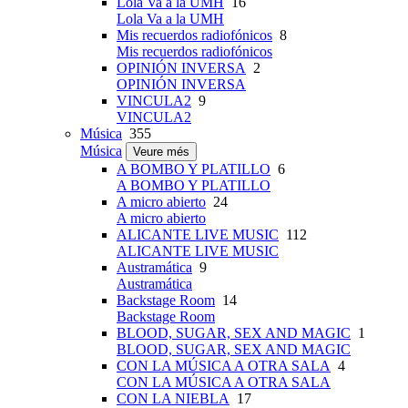
Lola Va a la UMH
16
Lola Va a la UMH
Mis recuerdos radiofónicos
8
Mis recuerdos radiofónicos
OPINIÓN INVERSA
2
OPINIÓN INVERSA
VINCULA2
9
VINCULA2
Música
355
Música
Veure més
A BOMBO Y PLATILLO
6
A BOMBO Y PLATILLO
A micro abierto
24
A micro abierto
ALICANTE LIVE MUSIC
112
ALICANTE LIVE MUSIC
Austramática
9
Austramática
Backstage Room
14
Backstage Room
BLOOD, SUGAR, SEX AND MAGIC
1
BLOOD, SUGAR, SEX AND MAGIC
CON LA MÚSICA A OTRA SALA
4
CON LA MÚSICA A OTRA SALA
CON LA NIEBLA
17