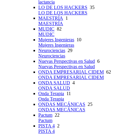
lactancia
LO DE LOS HACKERS
35
LO DE LOS HACKERS
MAESTRÍA
1
MAESTRÍA
MUDIC
82
MUDIC
Mujeres Ingenieras
10
Mujeres Ingenieras
Neurociencias
29
Neurociencias
Nuevas Perspectivas en Salud
6
Nuevas Perspectivas en Salud
ONDA EMPRESARIAL CIDEM
62
ONDA EMPRESARIAL CIDEM
ONDA SALUD
4
ONDA SALUD
Onda Terapia
11
Onda Terapia
ONDAS MECÁNICAS
25
ONDAS MECÁNICAS
Pactum
22
Pactum
PISTA 4
2
PISTA 4