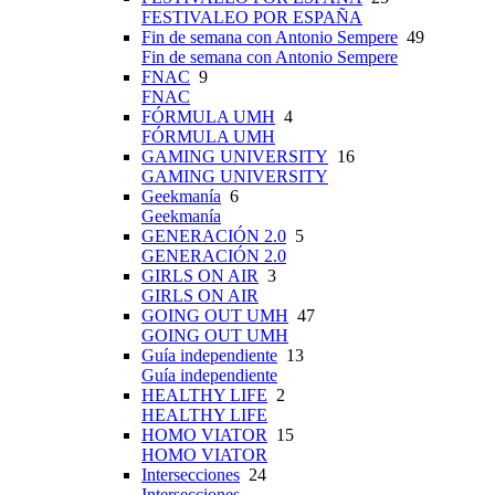
FESTIVALEO POR ESPAÑA
Fin de semana con Antonio Sempere
49
Fin de semana con Antonio Sempere
FNAC
9
FNAC
FÓRMULA UMH
4
FÓRMULA UMH
GAMING UNIVERSITY
16
GAMING UNIVERSITY
Geekmanía
6
Geekmanía
GENERACIÓN 2.0
5
GENERACIÓN 2.0
GIRLS ON AIR
3
GIRLS ON AIR
GOING OUT UMH
47
GOING OUT UMH
Guía independiente
13
Guía independiente
HEALTHY LIFE
2
HEALTHY LIFE
HOMO VIATOR
15
HOMO VIATOR
Intersecciones
24
Intersecciones