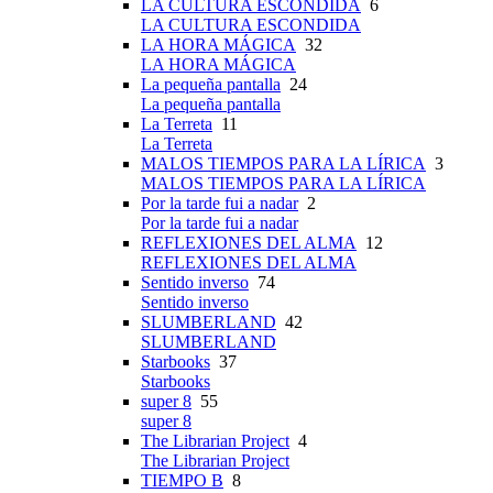
LA CULTURA ESCONDIDA
6
LA CULTURA ESCONDIDA
LA HORA MÁGICA
32
LA HORA MÁGICA
La pequeña pantalla
24
La pequeña pantalla
La Terreta
11
La Terreta
MALOS TIEMPOS PARA LA LÍRICA
3
MALOS TIEMPOS PARA LA LÍRICA
Por la tarde fui a nadar
2
Por la tarde fui a nadar
REFLEXIONES DEL ALMA
12
REFLEXIONES DEL ALMA
Sentido inverso
74
Sentido inverso
SLUMBERLAND
42
SLUMBERLAND
Starbooks
37
Starbooks
super 8
55
super 8
The Librarian Project
4
The Librarian Project
TIEMPO B
8