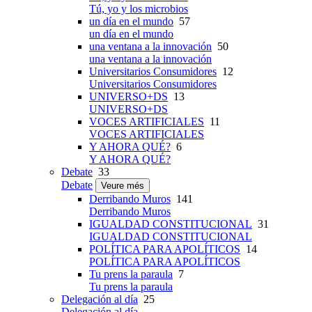
Tú, yo y los microbios
un día en el mundo
57
un día en el mundo
una ventana a la innovación
50
una ventana a la innovación
Universitarios Consumidores
12
Universitarios Consumidores
UNIVERSO+DS
13
UNIVERSO+DS
VOCES ARTIFICIALES
11
VOCES ARTIFICIALES
Y AHORA QUÉ?
6
Y AHORA QUÉ?
Debate
33
Debate
Veure més
Derribando Muros
141
Derribando Muros
IGUALDAD CONSTITUCIONAL
31
IGUALDAD CONSTITUCIONAL
POLÍTICA PARA APOLÍTICOS
14
POLÍTICA PARA APOLÍTICOS
Tu prens la paraula
7
Tu prens la paraula
Delegación al día
25
Delegación al día