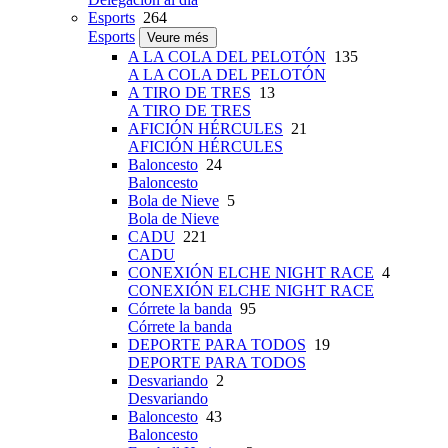
Esports
264
Esports
Veure més
A LA COLA DEL PELOTÓN
135
A LA COLA DEL PELOTÓN
A TIRO DE TRES
13
A TIRO DE TRES
AFICIÓN HÉRCULES
21
AFICIÓN HÉRCULES
Baloncesto
24
Baloncesto
Bola de Nieve
5
Bola de Nieve
CADU
221
CADU
CONEXIÓN ELCHE NIGHT RACE
4
CONEXIÓN ELCHE NIGHT RACE
Córrete la banda
95
Córrete la banda
DEPORTE PARA TODOS
19
DEPORTE PARA TODOS
Desvariando
2
Desvariando
Baloncesto
43
Baloncesto