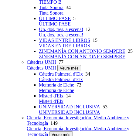
TIEMPO B
Tinta Sonora
34
Tinta Sonora
ÚLTIMO PASE
5
ÚLTIMO PASE
Un, dos, tres, a escena!
12
Un, dos, tres, a escena!
VIDAS ENTRE LIBROS
15
VIDAS ENTRE LIBROS
ZINEMANÍA CON ANTONIO SEMPERE
25
ZINEMANÍA CON ANTONIO SEMPERE
Cátedras UMH
77
Cátedras UMH
Veure més
Cátedra Palmeral d'Elx
34
Cátedra Palmeral d'Elx
Memoria de Elche
73
Memoria de Elche
Misteri d'Elx
14
Misteri d'Elx
UNIVERSIDAD INCLUSIVA
53
UNIVERSIDAD INCLUSIVA
Ciencia, Economía, Investigación, Medio Ambiente y
Tecnología
149
Ciencia, Economía, Investigación, Medio Ambiente y
Tecnología
Veure més