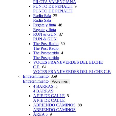
PILOTA VALENCIANA
PUNTO DE PENALTI
9
PUNTO DE PENALTI
Radio Sala
25
Radio Sala
Regate y finta
48
Regate y finta
RUN & GUN
37
RUN & GUN
The Post Radio
50
The Post Radio
The Postpartido
4
The Postpartido
VOCES FRANJIVERDES DEL ELCHE
C.F.
64
VOCES FRANJIVERDES DEL ELCHE C.F.
Entretenimiento
359
Entretenimiento
Veure més
4 BARRAS
5
4 BARRAS
A PIE DE CALLE
5
A PIE DE CALLE
ABRIENDO CAMINOS
88
ABRIENDO CAMINOS
ÁREA 5
9