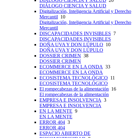
DIÁLOGO CIENCIA Y SALUD
20
DIÁLOGO CIENCIA Y SALUD
Digitalización, Inteligencia Artificial y Derecho
Mercantil
10
Digitalización, Inteligencia Artificial y Derecho
Mercantil
DISCAPACIDADES INVISIBLES
7
DISCAPACIDADES INVISIBLES
DOÑA UVA Y DON LÚPULO
10
DOÑA UVA Y DON LÚPULO
DOSSIER CRIMEN
38
DOSSIER CRIMEN
ECOMMERCE EN LA ONDA
33
ECOMMERCE EN LA ONDA
ECOSISTEMA TECNOLÓGICO
11
ECOSISTEMA TECNOLÓGICO
El rompecabezas de la alimentación
16
El rompecabezas de la alimentación
EMPRESA E INSOLVENCIA
3
EMPRESA E INSOLVENCIA
EN LA MENTE
9
EN LA MENTE
ERROR 404
3
ERROR 404
ESPACIO ABIERTO DE