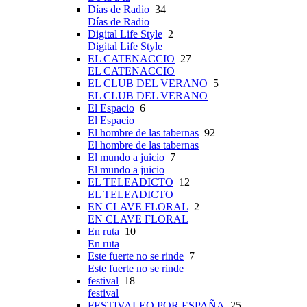
Días de Radio
34
Días de Radio
Digital Life Style
2
Digital Life Style
EL CATENACCIO
27
EL CATENACCIO
EL CLUB DEL VERANO
5
EL CLUB DEL VERANO
El Espacio
6
El Espacio
El hombre de las tabernas
92
El hombre de las tabernas
El mundo a juicio
7
El mundo a juicio
EL TELEADICTO
12
EL TELEADICTO
EN CLAVE FLORAL
2
EN CLAVE FLORAL
En ruta
10
En ruta
Este fuerte no se rinde
7
Este fuerte no se rinde
festival
18
festival
FESTIVALEO POR ESPAÑA
25