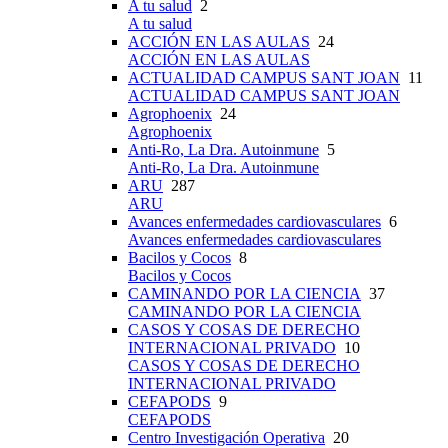
A tu salud
2
A tu salud
ACCIÓN EN LAS AULAS
24
ACCIÓN EN LAS AULAS
ACTUALIDAD CAMPUS SANT JOAN
11
ACTUALIDAD CAMPUS SANT JOAN
Agrophoenix
24
Agrophoenix
Anti-Ro, La Dra. Autoinmune
5
Anti-Ro, La Dra. Autoinmune
ARU
287
ARU
Avances enfermedades cardiovasculares
6
Avances enfermedades cardiovasculares
Bacilos y Cocos
8
Bacilos y Cocos
CAMINANDO POR LA CIENCIA
37
CAMINANDO POR LA CIENCIA
CASOS Y COSAS DE DERECHO
INTERNACIONAL PRIVADO
10
CASOS Y COSAS DE DERECHO
INTERNACIONAL PRIVADO
CEFAPODS
9
CEFAPODS
Centro Investigación Operativa
20