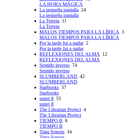
LA HORA MÁGICA
La pequeña pantalla
24
La pequeña pantalla
La Terreta
11
La Terreta
MALOS TIEMPOS PARA LA LÍRICA
3
MALOS TIEMPOS PARA LA LÍRICA
Por la tarde fui a nadar
2
Por la tarde fui a nadar
REFLEXIONES DEL ALMA
12
REFLEXIONES DEL ALMA
Sentido inverso
74
Sentido inverso
SLUMBERLAND
42
SLUMBERLAND
Starbooks
37
Starbooks
super 8
55
super 8
The Librarian Project
4
The Librarian Project
TIEMPO B
8
TIEMPO B
Tinta Sonora
34
Tinta Sonora