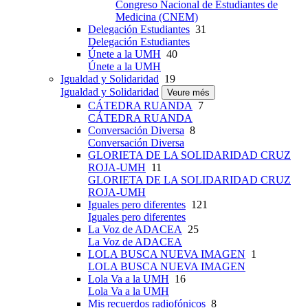
Congreso Nacional de Estudiantes de
Medicina (CNEM)
Delegación Estudiantes
31
Delegación Estudiantes
Únete a la UMH
40
Únete a la UMH
Igualdad y Solidaridad
19
Igualdad y Solidaridad
Veure més
CÁTEDRA RUANDA
7
CÁTEDRA RUANDA
Conversación Diversa
8
Conversación Diversa
GLORIETA DE LA SOLIDARIDAD CRUZ
ROJA-UMH
11
GLORIETA DE LA SOLIDARIDAD CRUZ
ROJA-UMH
Iguales pero diferentes
121
Iguales pero diferentes
La Voz de ADACEA
25
La Voz de ADACEA
LOLA BUSCA NUEVA IMAGEN
1
LOLA BUSCA NUEVA IMAGEN
Lola Va a la UMH
16
Lola Va a la UMH
Mis recuerdos radiofónicos
8