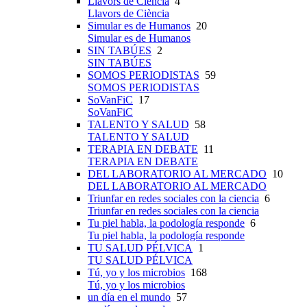
Llavors de Ciència
4
Llavors de Ciència
Simular es de Humanos
20
Simular es de Humanos
SIN TABÚES
2
SIN TABÚES
SOMOS PERIODISTAS
59
SOMOS PERIODISTAS
SoVanFiC
17
SoVanFiC
TALENTO Y SALUD
58
TALENTO Y SALUD
TERAPIA EN DEBATE
11
TERAPIA EN DEBATE
DEL LABORATORIO AL MERCADO
10
DEL LABORATORIO AL MERCADO
Triunfar en redes sociales con la ciencia
6
Triunfar en redes sociales con la ciencia
Tu piel habla, la podología responde
6
Tu piel habla, la podología responde
TU SALUD PÉLVICA
1
TU SALUD PÉLVICA
Tú, yo y los microbios
168
Tú, yo y los microbios
un día en el mundo
57