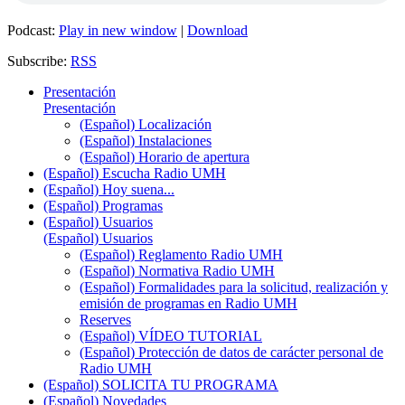
Podcast:
Play in new window
|
Download
Subscribe:
RSS
Presentación
Presentación
(Español) Localización
(Español) Instalaciones
(Español) Horario de apertura
(Español) Escucha Radio UMH
(Español) Hoy suena...
(Español) Programas
(Español) Usuarios
(Español) Usuarios
(Español) Reglamento Radio UMH
(Español) Normativa Radio UMH
(Español) Formalidades para la solicitud, realización y
emisión de programas en Radio UMH
Reserves
(Español) VÍDEO TUTORIAL
(Español) Protección de datos de carácter personal de
Radio UMH
(Español) SOLICITA TU PROGRAMA
(Español) Novedades