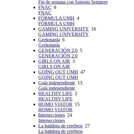
Fin de semana con Antonio Sempere
FNAC
9
FNAC
FÓRMULA UMH
4
FÓRMULA UMH
GAMING UNIVERSITY
16
GAMING UNIVERSITY
Geekmanía
6
Geekmanía
GENERACIÓN 2.0
5
GENERACIÓN 2.0
GIRLS ON AIR
3
GIRLS ON AIR
GOING OUT UMH
47
GOING OUT UMH
Guía independiente
13
Guía independiente
HEALTHY LIFE
2
HEALTHY LIFE
HOMO VIATOR
15
HOMO VIATOR
Intersecciones
24
Intersecciones
La batidora de cerebros
27
La batidora de cerebros