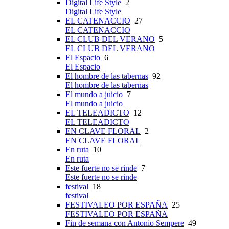
Digital Life Style
2
Digital Life Style
EL CATENACCIO
27
EL CATENACCIO
EL CLUB DEL VERANO
5
EL CLUB DEL VERANO
El Espacio
6
El Espacio
El hombre de las tabernas
92
El hombre de las tabernas
El mundo a juicio
7
El mundo a juicio
EL TELEADICTO
12
EL TELEADICTO
EN CLAVE FLORAL
2
EN CLAVE FLORAL
En ruta
10
En ruta
Este fuerte no se rinde
7
Este fuerte no se rinde
festival
18
festival
FESTIVALEO POR ESPAÑA
25
FESTIVALEO POR ESPAÑA
Fin de semana con Antonio Sempere
49