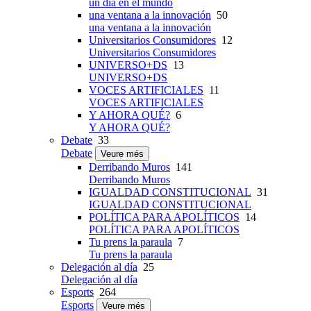
un día en el mundo
una ventana a la innovación
50
una ventana a la innovación
Universitarios Consumidores
12
Universitarios Consumidores
UNIVERSO+DS
13
UNIVERSO+DS
VOCES ARTIFICIALES
11
VOCES ARTIFICIALES
Y AHORA QUÉ?
6
Y AHORA QUÉ?
Debate
33
Debate
Veure més
Derribando Muros
141
Derribando Muros
IGUALDAD CONSTITUCIONAL
31
IGUALDAD CONSTITUCIONAL
POLÍTICA PARA APOLÍTICOS
14
POLÍTICA PARA APOLÍTICOS
Tu prens la paraula
7
Tu prens la paraula
Delegación al día
25
Delegación al día
Esports
264
Esports
Veure més