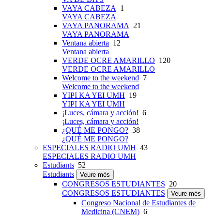
VAYA CABEZA
1
VAYA CABEZA
VAYA PANORAMA
21
VAYA PANORAMA
Ventana abierta
12
Ventana abierta
VERDE OCRE AMARILLO
120
VERDE OCRE AMARILLO
Welcome to the weekend
7
Welcome to the weekend
YIPI KA YEI UMH
19
YIPI KA YEI UMH
¡Luces, cámara y acción!
6
¡Luces, cámara y acción!
¿QUÉ ME PONGO?
38
¿QUÉ ME PONGO?
ESPECIALES RADIO UMH
43
ESPECIALES RADIO UMH
Estudiants
52
Estudiants
Veure més
CONGRESOS ESTUDIANTES
20
CONGRESOS ESTUDIANTES
Veure més
Congreso Nacional de Estudiantes de
Medicina (CNEM)
6