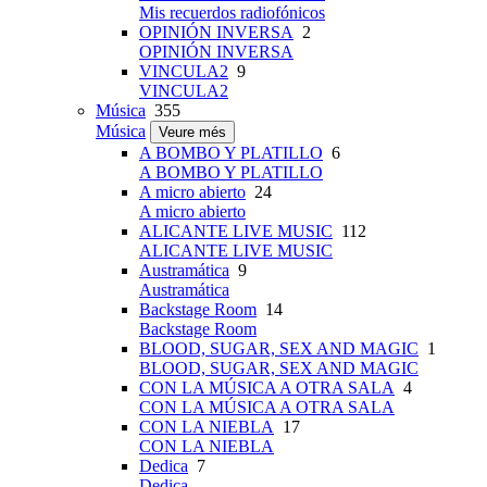
Mis recuerdos radiofónicos
OPINIÓN INVERSA
2
OPINIÓN INVERSA
VINCULA2
9
VINCULA2
Música
355
Música
Veure més
A BOMBO Y PLATILLO
6
A BOMBO Y PLATILLO
A micro abierto
24
A micro abierto
ALICANTE LIVE MUSIC
112
ALICANTE LIVE MUSIC
Austramática
9
Austramática
Backstage Room
14
Backstage Room
BLOOD, SUGAR, SEX AND MAGIC
1
BLOOD, SUGAR, SEX AND MAGIC
CON LA MÚSICA A OTRA SALA
4
CON LA MÚSICA A OTRA SALA
CON LA NIEBLA
17
CON LA NIEBLA
Dedica
7
Dedica