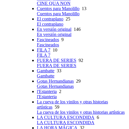
CINE QUA NON
Cuentos para Manolillo
13
Cuentos para Manolillo
El contraplano
25
El contraplano
En versión original
146
En versión original
Fascineados
9
Fascineados
FILA 7
10
FILA 7
FUERA DE SERIES
92
FUERA DE SERIES
Gambatte
33
Gambatte
Gotas Hernandianas
29
Gotas Hernandianas
l'Estanteria
2
l'Estanteria
La cueva de los vinilos y otras historias
artísticas
59
La cueva de los vinilos y otras historias artísticas
LA CULTURA ESCONDIDA
6
LA CULTURA ESCONDIDA
LA HORA MÁGICA
32