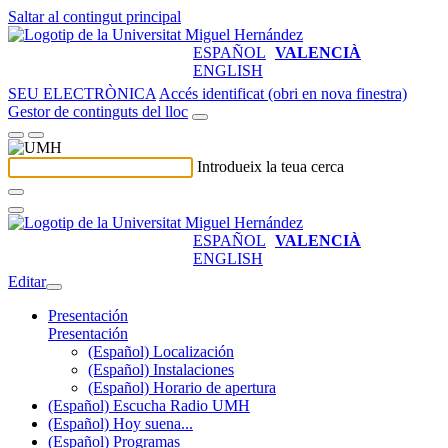
Saltar al contingut principal
ESPAÑOL
VALENCIÀ
ENGLISH
SEU ELECTRÒNICA
Accés identificat (obri en nova finestra)
Gestor de continguts del lloc
Introdueix la teua cerca
ESPAÑOL
VALENCIÀ
ENGLISH
Editar
Presentación
Presentación
(Español) Localización
(Español) Instalaciones
(Español) Horario de apertura
(Español) Escucha Radio UMH
(Español) Hoy suena...
(Español) Programas