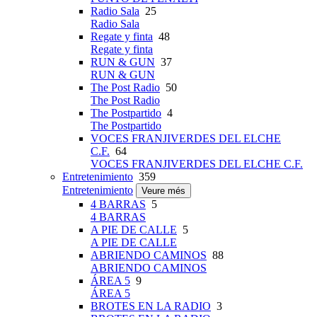
Radio Sala
25
Radio Sala
Regate y finta
48
Regate y finta
RUN & GUN
37
RUN & GUN
The Post Radio
50
The Post Radio
The Postpartido
4
The Postpartido
VOCES FRANJIVERDES DEL ELCHE
C.F.
64
VOCES FRANJIVERDES DEL ELCHE C.F.
Entretenimiento
359
Entretenimiento
Veure més
4 BARRAS
5
4 BARRAS
A PIE DE CALLE
5
A PIE DE CALLE
ABRIENDO CAMINOS
88
ABRIENDO CAMINOS
ÁREA 5
9
ÁREA 5
BROTES EN LA RADIO
3