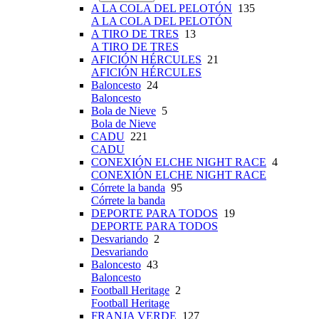
A LA COLA DEL PELOTÓN
135
A LA COLA DEL PELOTÓN
A TIRO DE TRES
13
A TIRO DE TRES
AFICIÓN HÉRCULES
21
AFICIÓN HÉRCULES
Baloncesto
24
Baloncesto
Bola de Nieve
5
Bola de Nieve
CADU
221
CADU
CONEXIÓN ELCHE NIGHT RACE
4
CONEXIÓN ELCHE NIGHT RACE
Córrete la banda
95
Córrete la banda
DEPORTE PARA TODOS
19
DEPORTE PARA TODOS
Desvariando
2
Desvariando
Baloncesto
43
Baloncesto
Football Heritage
2
Football Heritage
FRANJA VERDE
127