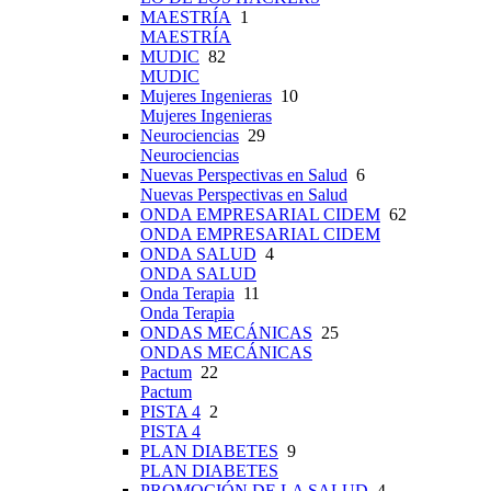
MAESTRÍA
1
MAESTRÍA
MUDIC
82
MUDIC
Mujeres Ingenieras
10
Mujeres Ingenieras
Neurociencias
29
Neurociencias
Nuevas Perspectivas en Salud
6
Nuevas Perspectivas en Salud
ONDA EMPRESARIAL CIDEM
62
ONDA EMPRESARIAL CIDEM
ONDA SALUD
4
ONDA SALUD
Onda Terapia
11
Onda Terapia
ONDAS MECÁNICAS
25
ONDAS MECÁNICAS
Pactum
22
Pactum
PISTA 4
2
PISTA 4
PLAN DIABETES
9
PLAN DIABETES
PROMOCIÓN DE LA SALUD
4