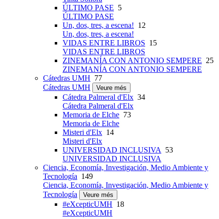
ÚLTIMO PASE
5
ÚLTIMO PASE
Un, dos, tres, a escena!
12
Un, dos, tres, a escena!
VIDAS ENTRE LIBROS
15
VIDAS ENTRE LIBROS
ZINEMANÍA CON ANTONIO SEMPERE
25
ZINEMANÍA CON ANTONIO SEMPERE
Cátedras UMH
77
Cátedras UMH
Veure més
Cátedra Palmeral d'Elx
34
Cátedra Palmeral d'Elx
Memoria de Elche
73
Memoria de Elche
Misteri d'Elx
14
Misteri d'Elx
UNIVERSIDAD INCLUSIVA
53
UNIVERSIDAD INCLUSIVA
Ciencia, Economía, Investigación, Medio Ambiente y
Tecnología
149
Ciencia, Economía, Investigación, Medio Ambiente y
Tecnología
Veure més
#eXcepticUMH
18
#eXcepticUMH