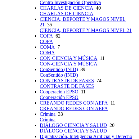
Centro Investigación Operativa
CHARLAS DE CIENCIA
40
CHARLAS DE CIENCIA
CIENCIA, DEPORTE Y MAGOS NIVEL
21
35
CIENCIA, DEPORTE Y MAGOS NIVEL 21
COFA
62
COFA
COMA
7
COMA
CON-CIENCIA Y MÚSICA
11
CON-CIENCIA Y MÚSICA
ConSentido (INID)
89
ConSentido (INID)
CONTRASTE DE FASES
74
CONTRASTE DE FASES
Cooperación EPSO
11
Cooperación EPSO
CREANDO REDES CON AEPA
11
CREANDO REDES CON AEPA
Crímina
33
Crímina
DIÁLOGO CIENCIA Y SALUD
20
DIÁLOGO CIENCIA Y SALUD
Digitalización, Inteligencia Artificial y Derecho