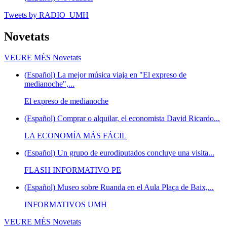
Tweets by RADIO_UMH
Novetats
VEURE MÉS
Novetats
(Español) La mejor música viaja en "El expreso de
medianoche",...
El expreso de medianoche
(Español) Comprar o alquilar, el economista David Ricardo...
LA ECONOMÍA MÁS FÁCIL
(Español) Un grupo de eurodiputados concluye una visita...
FLASH INFORMATIVO PE
(Español) Museo sobre Ruanda en el Aula Plaça de Baix,...
INFORMATIVOS UMH
VEURE MÉS
Novetats