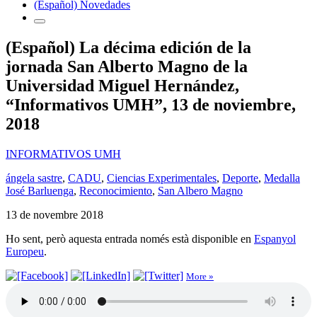
(Español) Novedades
(Español) La décima edición de la
jornada San Alberto Magno de la
Universidad Miguel Hernández,
“Informativos UMH”, 13 de noviembre,
2018
INFORMATIVOS UMH
ángela sastre
,
CADU
,
Ciencias Experimentales
,
Deporte
,
Medalla
José Barluenga
,
Reconocimiento
,
San Albero Magno
13 de novembre 2018
Ho sent, però aquesta entrada només està disponible en
Espanyol
Europeu
.
More »