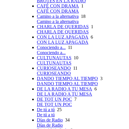
BROTES EN LA RADIO
CAFÉ CON DRAMA
1
CAFÉ CON DRAMA
Camino a la alternativa
18
Camino a la alternativa
CHARLA DE QUERIDAS
1
CHARLA DE QUERIDAS
CON LA LUZ APAGADA
6
CON LA LUZ APAGADA
Conociendo a...
11
Conociendo a...
CULTUNAUTAS
10
CULTUNAUTAS
CURIOSEANDO
11
CURIOSEANDO
DANDO TIEMPO AL TIEMPO
3
DANDO TIEMPO AL TIEMPO
DE LA RADIO A TU MESA
6
DE LA RADIO A TU MESA
DE TOT UN POC
7
DE TOT UN POC
De tú a tú
25
De tú a tú
Días de Radio
34
Días de Radio