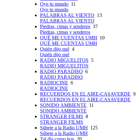
Oye tu mundo
11
Oye tu mundo
PALABRAS AL VIENTO
13
PALABRAS AL VIENTO
Piedras, cimas y senderos
37
Piedras, cimas y senderos
QUÉ ME CUENTAS UMH
10
QUÉ ME CUENTAS UMH
Quién dijo qué
4
Quién dijo qué
RADIO MIGUELITOS
5
RADIO MIGUELITOS
RADIO PARADISO
6
RADIO PARADISO
RADIOCINE
6
RADIOCINE
RECUERDOS EN EL AIRE-CASAVERDE
9
RECUERDOS EN EL AIRE-CASAVERDE
SONIDO AMBIENTE
11
SONIDO AMBIENTE
STRANGER FILMS
8
STRANGER FILMS
Súbete a la Radio UMH
125
Súbete a la Radio UMH
Tal día como hoy
20