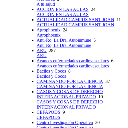
A tu salud
ACCIÓN EN LAS AULAS
24
ACCIÓN EN LAS AULAS
ACTUALIDAD CAMPUS SANT JOAN
11
ACTUALIDAD CAMPUS SANT JOAN
Agrophoenix
24
Agrophoenix
Anti-Ro, La Dra. Autoinmune
5
Anti-Ro, La Dra. Autoinmune
ARU
287
ARU
Avances enfermedades cardiovasculares
6
Avances enfermedades cardiovasculares
Bacilos y Cocos
8
Bacilos y Cocos
CAMINANDO POR LA CIENCIA
37
CAMINANDO POR LA CIENCIA
CASOS Y COSAS DE DERECHO
INTERNACIONAL PRIVADO
10
CASOS Y COSAS DE DERECHO
INTERNACIONAL PRIVADO
CEFAPODS
9
CEFAPODS
Centro Investigación Operativa
20
Centro Investigación Operativa