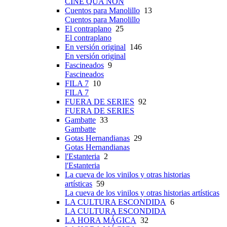
CINE QUA NON
Cuentos para Manolillo
13
Cuentos para Manolillo
El contraplano
25
El contraplano
En versión original
146
En versión original
Fascineados
9
Fascineados
FILA 7
10
FILA 7
FUERA DE SERIES
92
FUERA DE SERIES
Gambatte
33
Gambatte
Gotas Hernandianas
29
Gotas Hernandianas
l'Estanteria
2
l'Estanteria
La cueva de los vinilos y otras historias
artísticas
59
La cueva de los vinilos y otras historias artísticas
LA CULTURA ESCONDIDA
6
LA CULTURA ESCONDIDA
LA HORA MÁGICA
32