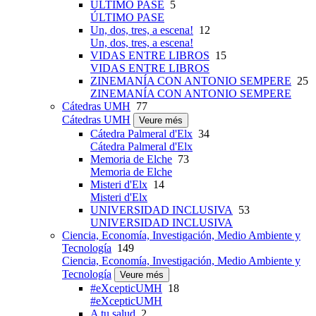
ÚLTIMO PASE
5
ÚLTIMO PASE
Un, dos, tres, a escena!
12
Un, dos, tres, a escena!
VIDAS ENTRE LIBROS
15
VIDAS ENTRE LIBROS
ZINEMANÍA CON ANTONIO SEMPERE
25
ZINEMANÍA CON ANTONIO SEMPERE
Cátedras UMH
77
Cátedras UMH
Veure més
Cátedra Palmeral d'Elx
34
Cátedra Palmeral d'Elx
Memoria de Elche
73
Memoria de Elche
Misteri d'Elx
14
Misteri d'Elx
UNIVERSIDAD INCLUSIVA
53
UNIVERSIDAD INCLUSIVA
Ciencia, Economía, Investigación, Medio Ambiente y
Tecnología
149
Ciencia, Economía, Investigación, Medio Ambiente y
Tecnología
Veure més
#eXcepticUMH
18
#eXcepticUMH
A tu salud
2