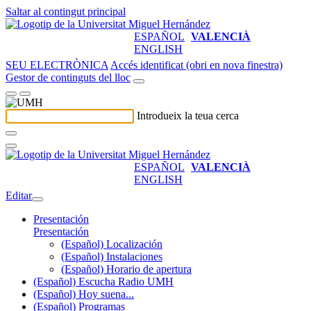
Saltar al contingut principal
ESPAÑOL
VALENCIÀ
ENGLISH
SEU ELECTRÒNICA
Accés identificat (obri en nova finestra)
Gestor de continguts del lloc
Introdueix la teua cerca
ESPAÑOL
VALENCIÀ
ENGLISH
Editar
Presentación
Presentación
(Español) Localización
(Español) Instalaciones
(Español) Horario de apertura
(Español) Escucha Radio UMH
(Español) Hoy suena...
(Español) Programas