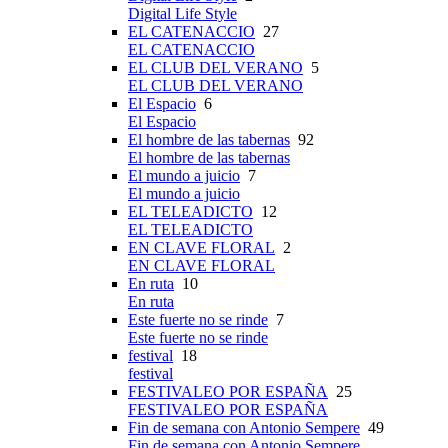
Digital Life Style
EL CATENACCIO
27
EL CATENACCIO
EL CLUB DEL VERANO
5
EL CLUB DEL VERANO
El Espacio
6
El Espacio
El hombre de las tabernas
92
El hombre de las tabernas
El mundo a juicio
7
El mundo a juicio
EL TELEADICTO
12
EL TELEADICTO
EN CLAVE FLORAL
2
EN CLAVE FLORAL
En ruta
10
En ruta
Este fuerte no se rinde
7
Este fuerte no se rinde
festival
18
festival
FESTIVALEO POR ESPAÑA
25
FESTIVALEO POR ESPAÑA
Fin de semana con Antonio Sempere
49
Fin de semana con Antonio Sempere