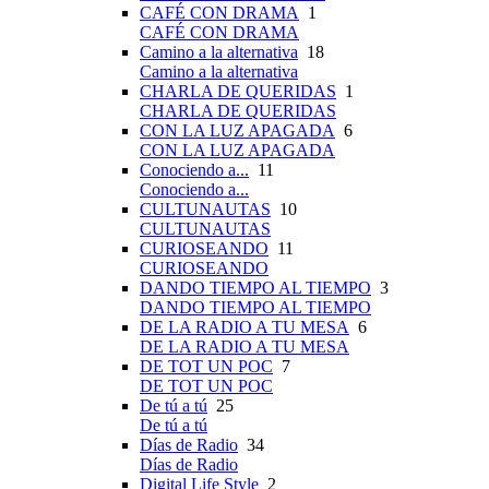
CAFÉ CON DRAMA
1
CAFÉ CON DRAMA
Camino a la alternativa
18
Camino a la alternativa
CHARLA DE QUERIDAS
1
CHARLA DE QUERIDAS
CON LA LUZ APAGADA
6
CON LA LUZ APAGADA
Conociendo a...
11
Conociendo a...
CULTUNAUTAS
10
CULTUNAUTAS
CURIOSEANDO
11
CURIOSEANDO
DANDO TIEMPO AL TIEMPO
3
DANDO TIEMPO AL TIEMPO
DE LA RADIO A TU MESA
6
DE LA RADIO A TU MESA
DE TOT UN POC
7
DE TOT UN POC
De tú a tú
25
De tú a tú
Días de Radio
34
Días de Radio
Digital Life Style
2