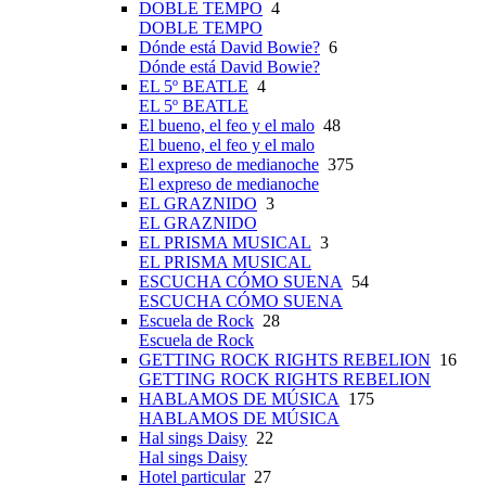
DOBLE TEMPO
4
DOBLE TEMPO
Dónde está David Bowie?
6
Dónde está David Bowie?
EL 5º BEATLE
4
EL 5º BEATLE
El bueno, el feo y el malo
48
El bueno, el feo y el malo
El expreso de medianoche
375
El expreso de medianoche
EL GRAZNIDO
3
EL GRAZNIDO
EL PRISMA MUSICAL
3
EL PRISMA MUSICAL
ESCUCHA CÓMO SUENA
54
ESCUCHA CÓMO SUENA
Escuela de Rock
28
Escuela de Rock
GETTING ROCK RIGHTS REBELION
16
GETTING ROCK RIGHTS REBELION
HABLAMOS DE MÚSICA
175
HABLAMOS DE MÚSICA
Hal sings Daisy
22
Hal sings Daisy
Hotel particular
27