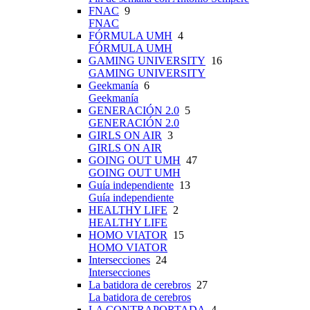
FNAC
9
FNAC
FÓRMULA UMH
4
FÓRMULA UMH
GAMING UNIVERSITY
16
GAMING UNIVERSITY
Geekmanía
6
Geekmanía
GENERACIÓN 2.0
5
GENERACIÓN 2.0
GIRLS ON AIR
3
GIRLS ON AIR
GOING OUT UMH
47
GOING OUT UMH
Guía independiente
13
Guía independiente
HEALTHY LIFE
2
HEALTHY LIFE
HOMO VIATOR
15
HOMO VIATOR
Intersecciones
24
Intersecciones
La batidora de cerebros
27
La batidora de cerebros
LA CONTRAPORTADA
4