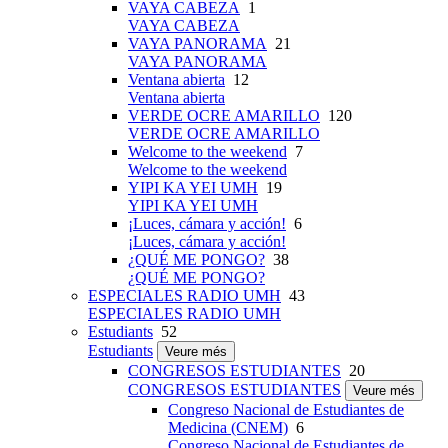
VAYA CABEZA
1
VAYA CABEZA
VAYA PANORAMA
21
VAYA PANORAMA
Ventana abierta
12
Ventana abierta
VERDE OCRE AMARILLO
120
VERDE OCRE AMARILLO
Welcome to the weekend
7
Welcome to the weekend
YIPI KA YEI UMH
19
YIPI KA YEI UMH
¡Luces, cámara y acción!
6
¡Luces, cámara y acción!
¿QUÉ ME PONGO?
38
¿QUÉ ME PONGO?
ESPECIALES RADIO UMH
43
ESPECIALES RADIO UMH
Estudiants
52
Estudiants
Veure més
CONGRESOS ESTUDIANTES
20
CONGRESOS ESTUDIANTES
Veure més
Congreso Nacional de Estudiantes de
Medicina (CNEM)
6
Congreso Nacional de Estudiantes de