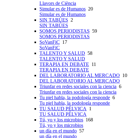
Llavors de Ciència
Simular es de Humanos
20
Simular es de Humanos
SIN TABÚES
2
SIN TABÚES
SOMOS PERIODISTAS
59
SOMOS PERIODISTAS
SoVanFiC
17
SoVanFiC
TALENTO Y SALUD
58
TALENTO Y SALUD
TERAPIA EN DEBATE
11
TERAPIA EN DEBATE
DEL LABORATORIO AL MERCADO
10
DEL LABORATORIO AL MERCADO
Triunfar en redes sociales con la ciencia
6
Triunfar en redes sociales con la ciencia
Tu piel habla, la podología responde
6
Tu piel habla, la podología responde
TU SALUD PÉLVICA
1
TU SALUD PÉLVICA
Tú, yo y los microbios
168
Tú, yo y los microbios
un día en el mundo
57
un día en el mundo