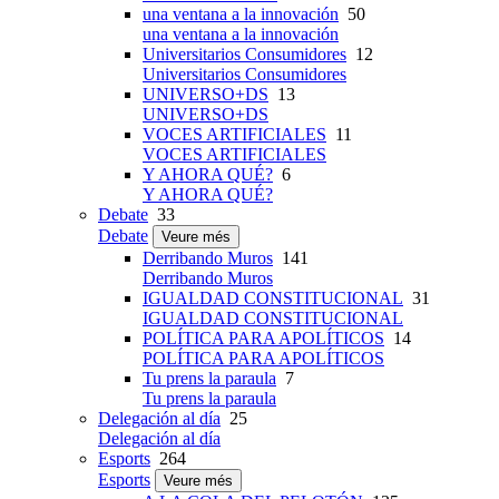
una ventana a la innovación
50
una ventana a la innovación
Universitarios Consumidores
12
Universitarios Consumidores
UNIVERSO+DS
13
UNIVERSO+DS
VOCES ARTIFICIALES
11
VOCES ARTIFICIALES
Y AHORA QUÉ?
6
Y AHORA QUÉ?
Debate
33
Debate
Veure més
Derribando Muros
141
Derribando Muros
IGUALDAD CONSTITUCIONAL
31
IGUALDAD CONSTITUCIONAL
POLÍTICA PARA APOLÍTICOS
14
POLÍTICA PARA APOLÍTICOS
Tu prens la paraula
7
Tu prens la paraula
Delegación al día
25
Delegación al día
Esports
264
Esports
Veure més