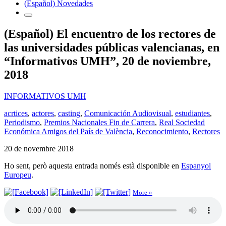
(Español) Novedades
(Español) El encuentro de los rectores de
las universidades públicas valencianas, en
“Informativos UMH”, 20 de noviembre,
2018
INFORMATIVOS UMH
acrtices
,
actores
,
casting
,
Comunicación Audiovisual
,
estudiantes
,
Periodismo
,
Premios Nacionales Fin de Carrera
,
Real Sociedad
Económica Amigos del País de València
,
Reconocimiento
,
Rectores
20 de novembre 2018
Ho sent, però aquesta entrada només està disponible en
Espanyol
Europeu
.
More »