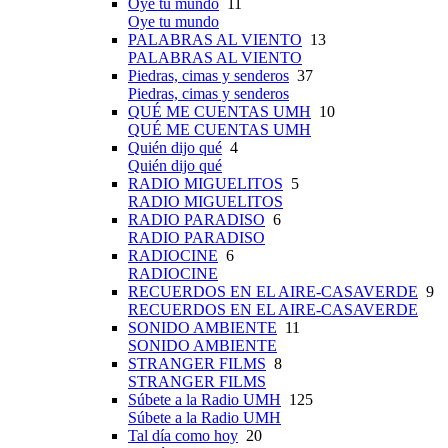
Oye tu mundo
11
Oye tu mundo
PALABRAS AL VIENTO
13
PALABRAS AL VIENTO
Piedras, cimas y senderos
37
Piedras, cimas y senderos
QUÉ ME CUENTAS UMH
10
QUÉ ME CUENTAS UMH
Quién dijo qué
4
Quién dijo qué
RADIO MIGUELITOS
5
RADIO MIGUELITOS
RADIO PARADISO
6
RADIO PARADISO
RADIOCINE
6
RADIOCINE
RECUERDOS EN EL AIRE-CASAVERDE
9
RECUERDOS EN EL AIRE-CASAVERDE
SONIDO AMBIENTE
11
SONIDO AMBIENTE
STRANGER FILMS
8
STRANGER FILMS
Súbete a la Radio UMH
125
Súbete a la Radio UMH
Tal día como hoy
20