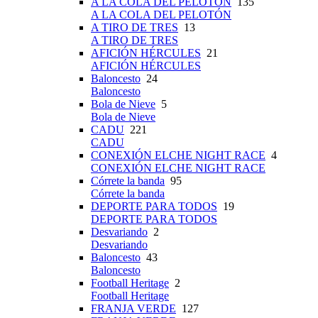
A LA COLA DEL PELOTÓN
135
A LA COLA DEL PELOTÓN
A TIRO DE TRES
13
A TIRO DE TRES
AFICIÓN HÉRCULES
21
AFICIÓN HÉRCULES
Baloncesto
24
Baloncesto
Bola de Nieve
5
Bola de Nieve
CADU
221
CADU
CONEXIÓN ELCHE NIGHT RACE
4
CONEXIÓN ELCHE NIGHT RACE
Córrete la banda
95
Córrete la banda
DEPORTE PARA TODOS
19
DEPORTE PARA TODOS
Desvariando
2
Desvariando
Baloncesto
43
Baloncesto
Football Heritage
2
Football Heritage
FRANJA VERDE
127