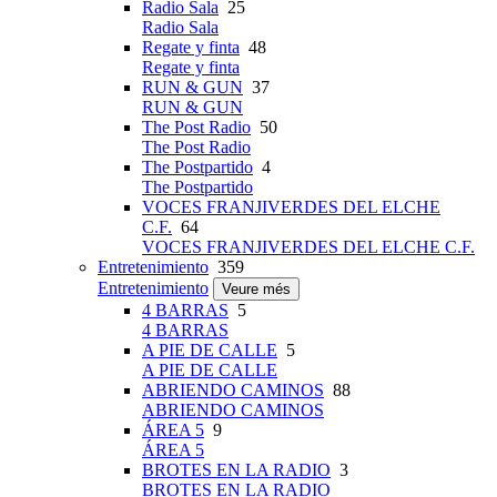
Radio Sala
25
Radio Sala
Regate y finta
48
Regate y finta
RUN & GUN
37
RUN & GUN
The Post Radio
50
The Post Radio
The Postpartido
4
The Postpartido
VOCES FRANJIVERDES DEL ELCHE
C.F.
64
VOCES FRANJIVERDES DEL ELCHE C.F.
Entretenimiento
359
Entretenimiento
Veure més
4 BARRAS
5
4 BARRAS
A PIE DE CALLE
5
A PIE DE CALLE
ABRIENDO CAMINOS
88
ABRIENDO CAMINOS
ÁREA 5
9
ÁREA 5
BROTES EN LA RADIO
3
BROTES EN LA RADIO