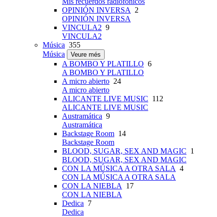
Mis recuerdos radiofónicos
OPINIÓN INVERSA
2
OPINIÓN INVERSA
VINCULA2
9
VINCULA2
Música
355
Música
Veure més
A BOMBO Y PLATILLO
6
A BOMBO Y PLATILLO
A micro abierto
24
A micro abierto
ALICANTE LIVE MUSIC
112
ALICANTE LIVE MUSIC
Austramática
9
Austramática
Backstage Room
14
Backstage Room
BLOOD, SUGAR, SEX AND MAGIC
1
BLOOD, SUGAR, SEX AND MAGIC
CON LA MÚSICA A OTRA SALA
4
CON LA MÚSICA A OTRA SALA
CON LA NIEBLA
17
CON LA NIEBLA
Dedica
7
Dedica