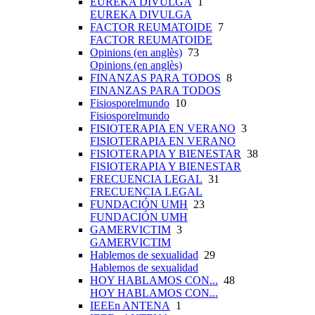
EUREKA DIVULGA
1
EUREKA DIVULGA
FACTOR REUMATOIDE
7
FACTOR REUMATOIDE
Opinions (en anglès)
73
Opinions (en anglès)
FINANZAS PARA TODOS
8
FINANZAS PARA TODOS
Fisiosporelmundo
10
Fisiosporelmundo
FISIOTERAPIA EN VERANO
3
FISIOTERAPIA EN VERANO
FISIOTERAPIA Y BIENESTAR
38
FISIOTERAPIA Y BIENESTAR
FRECUENCIA LEGAL
31
FRECUENCIA LEGAL
FUNDACIÓN UMH
23
FUNDACIÓN UMH
GAMERVICTIM
3
GAMERVICTIM
Hablemos de sexualidad
29
Hablemos de sexualidad
HOY HABLAMOS CON...
48
HOY HABLAMOS CON...
IEEEn ANTENA
1