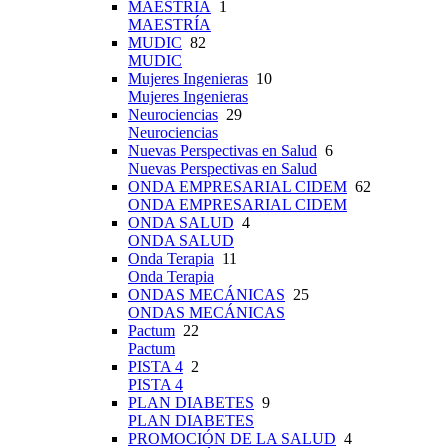
MAESTRÍA
1
MAESTRÍA
MUDIC
82
MUDIC
Mujeres Ingenieras
10
Mujeres Ingenieras
Neurociencias
29
Neurociencias
Nuevas Perspectivas en Salud
6
Nuevas Perspectivas en Salud
ONDA EMPRESARIAL CIDEM
62
ONDA EMPRESARIAL CIDEM
ONDA SALUD
4
ONDA SALUD
Onda Terapia
11
Onda Terapia
ONDAS MECÁNICAS
25
ONDAS MECÁNICAS
Pactum
22
Pactum
PISTA 4
2
PISTA 4
PLAN DIABETES
9
PLAN DIABETES
PROMOCIÓN DE LA SALUD
4