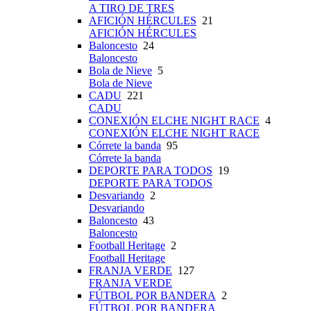
A TIRO DE TRES
AFICIÓN HÉRCULES
21
AFICIÓN HÉRCULES
Baloncesto
24
Baloncesto
Bola de Nieve
5
Bola de Nieve
CADU
221
CADU
CONEXIÓN ELCHE NIGHT RACE
4
CONEXIÓN ELCHE NIGHT RACE
Córrete la banda
95
Córrete la banda
DEPORTE PARA TODOS
19
DEPORTE PARA TODOS
Desvariando
2
Desvariando
Baloncesto
43
Baloncesto
Football Heritage
2
Football Heritage
FRANJA VERDE
127
FRANJA VERDE
FÚTBOL POR BANDERA
2
FÚTBOL POR BANDERA