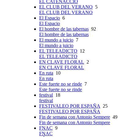
EL CATENACCIO
EL CLUB DEL VERANO
5
EL CLUB DEL VERANO
El Espacio
6
El Espacio
El hombre de las tabernas
92
El hombre de las tabernas
El mundo a juicio
7
El mundo a juicio
EL TELEADICTO
12
EL TELEADICTO
EN CLAVE FLORAL
2
EN CLAVE FLORAL
En ruta
10
En ruta
Este fuerte no se rinde
7
Este fuerte no se rinde
festival
18
festival
FESTIVALEO POR ESPAÑA
25
FESTIVALEO POR ESPAÑA
Fin de semana con Antonio Sempere
49
Fin de semana con Antonio Sempere
FNAC
9
FNAC