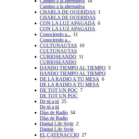
Camino a la alternativa
18
Camino a la alternativa
CHARLA DE QUERIDAS
1
CHARLA DE QUERIDAS
CON LA LUZ APAGADA
6
CON LA LUZ APAGADA
Conociendo a...
11
Conociendo a...
CULTUNAUTAS
10
CULTUNAUTAS
CURIOSEANDO
11
CURIOSEANDO
DANDO TIEMPO AL TIEMPO
3
DANDO TIEMPO AL TIEMPO
DE LA RADIO A TU MESA
6
DE LA RADIO A TU MESA
DE TOT UN POC
7
DE TOT UN POC
De tú a tú
25
De tú a tú
Días de Radio
34
Días de Radio
Digital Life Style
2
Digital Life Style
EL CATENACCIO
27