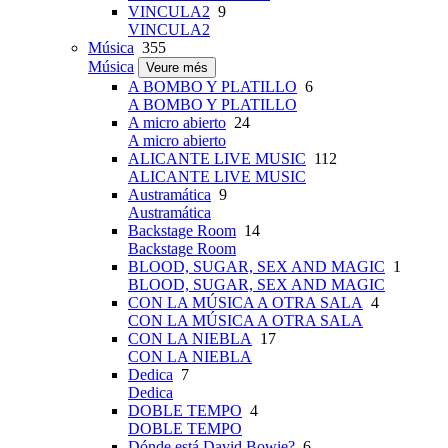
VINCULA2
9
VINCULA2
Música
355
Música
Veure més
A BOMBO Y PLATILLO
6
A BOMBO Y PLATILLO
A micro abierto
24
A micro abierto
ALICANTE LIVE MUSIC
112
ALICANTE LIVE MUSIC
Austramática
9
Austramática
Backstage Room
14
Backstage Room
BLOOD, SUGAR, SEX AND MAGIC
1
BLOOD, SUGAR, SEX AND MAGIC
CON LA MÚSICA A OTRA SALA
4
CON LA MÚSICA A OTRA SALA
CON LA NIEBLA
17
CON LA NIEBLA
Dedica
7
Dedica
DOBLE TEMPO
4
DOBLE TEMPO
Dónde está David Bowie?
6