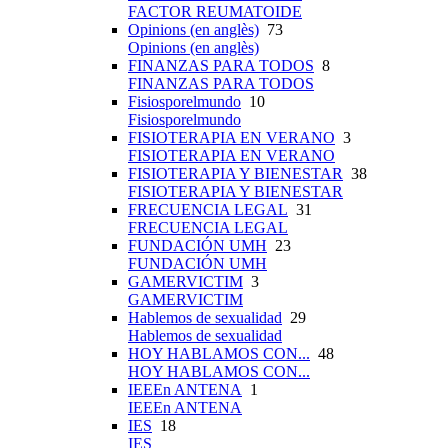
FACTOR REUMATOIDE
Opinions (en anglès)
73
Opinions (en anglès)
FINANZAS PARA TODOS
8
FINANZAS PARA TODOS
Fisiosporelmundo
10
Fisiosporelmundo
FISIOTERAPIA EN VERANO
3
FISIOTERAPIA EN VERANO
FISIOTERAPIA Y BIENESTAR
38
FISIOTERAPIA Y BIENESTAR
FRECUENCIA LEGAL
31
FRECUENCIA LEGAL
FUNDACIÓN UMH
23
FUNDACIÓN UMH
GAMERVICTIM
3
GAMERVICTIM
Hablemos de sexualidad
29
Hablemos de sexualidad
HOY HABLAMOS CON...
48
HOY HABLAMOS CON...
IEEEn ANTENA
1
IEEEn ANTENA
IES
18
IES