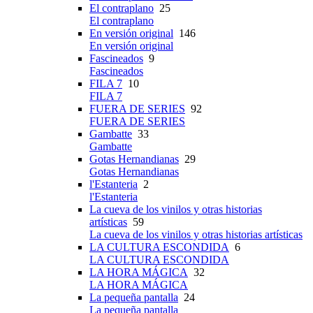
El contraplano
25
El contraplano
En versión original
146
En versión original
Fascineados
9
Fascineados
FILA 7
10
FILA 7
FUERA DE SERIES
92
FUERA DE SERIES
Gambatte
33
Gambatte
Gotas Hernandianas
29
Gotas Hernandianas
l'Estanteria
2
l'Estanteria
La cueva de los vinilos y otras historias
artísticas
59
La cueva de los vinilos y otras historias artísticas
LA CULTURA ESCONDIDA
6
LA CULTURA ESCONDIDA
LA HORA MÁGICA
32
LA HORA MÁGICA
La pequeña pantalla
24
La pequeña pantalla