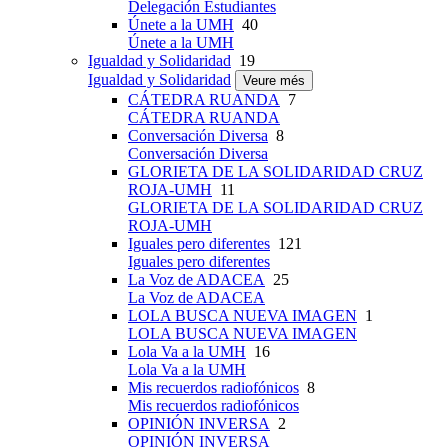
Delegación Estudiantes
Únete a la UMH
40
Únete a la UMH
Igualdad y Solidaridad
19
Igualdad y Solidaridad
Veure més
CÁTEDRA RUANDA
7
CÁTEDRA RUANDA
Conversación Diversa
8
Conversación Diversa
GLORIETA DE LA SOLIDARIDAD CRUZ
ROJA-UMH
11
GLORIETA DE LA SOLIDARIDAD CRUZ
ROJA-UMH
Iguales pero diferentes
121
Iguales pero diferentes
La Voz de ADACEA
25
La Voz de ADACEA
LOLA BUSCA NUEVA IMAGEN
1
LOLA BUSCA NUEVA IMAGEN
Lola Va a la UMH
16
Lola Va a la UMH
Mis recuerdos radiofónicos
8
Mis recuerdos radiofónicos
OPINIÓN INVERSA
2
OPINIÓN INVERSA