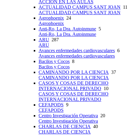
ACCIÓN EN LAS AULAS
ACTUALIDAD CAMPUS SANT JOAN
11
ACTUALIDAD CAMPUS SANT JOAN
Agrophoenix
24
Agrophoenix
Anti-Ro, La Dra. Autoinmune
5
Anti-Ro, La Dra. Autoinmune
ARU
287
ARU
Avances enfermedades cardiovasculares
6
Avances enfermedades cardiovasculares
Bacilos y Cocos
8
Bacilos y Cocos
CAMINANDO POR LA CIENCIA
37
CAMINANDO POR LA CIENCIA
CASOS Y COSAS DE DERECHO
INTERNACIONAL PRIVADO
10
CASOS Y COSAS DE DERECHO
INTERNACIONAL PRIVADO
CEFAPODS
9
CEFAPODS
Centro Investigación Operativa
20
Centro Investigación Operativa
CHARLAS DE CIENCIA
40
CHARLAS DE CIENCIA