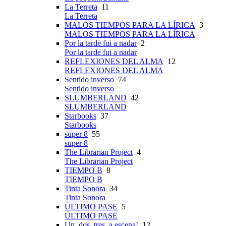
La Terreta
11
La Terreta
MALOS TIEMPOS PARA LA LÍRICA
3
MALOS TIEMPOS PARA LA LÍRICA
Por la tarde fui a nadar
2
Por la tarde fui a nadar
REFLEXIONES DEL ALMA
12
REFLEXIONES DEL ALMA
Sentido inverso
74
Sentido inverso
SLUMBERLAND
42
SLUMBERLAND
Starbooks
37
Starbooks
super 8
55
super 8
The Librarian Project
4
The Librarian Project
TIEMPO B
8
TIEMPO B
Tinta Sonora
34
Tinta Sonora
ÚLTIMO PASE
5
ÚLTIMO PASE
Un, dos, tres, a escena!
12