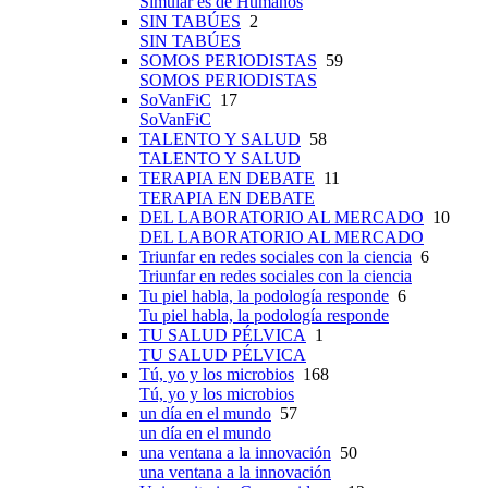
Simular es de Humanos
SIN TABÚES
2
SIN TABÚES
SOMOS PERIODISTAS
59
SOMOS PERIODISTAS
SoVanFiC
17
SoVanFiC
TALENTO Y SALUD
58
TALENTO Y SALUD
TERAPIA EN DEBATE
11
TERAPIA EN DEBATE
DEL LABORATORIO AL MERCADO
10
DEL LABORATORIO AL MERCADO
Triunfar en redes sociales con la ciencia
6
Triunfar en redes sociales con la ciencia
Tu piel habla, la podología responde
6
Tu piel habla, la podología responde
TU SALUD PÉLVICA
1
TU SALUD PÉLVICA
Tú, yo y los microbios
168
Tú, yo y los microbios
un día en el mundo
57
un día en el mundo
una ventana a la innovación
50
una ventana a la innovación