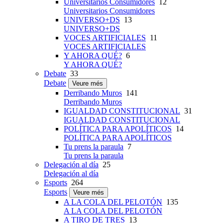
Universitarios Consumidores
12
Universitarios Consumidores
UNIVERSO+DS
13
UNIVERSO+DS
VOCES ARTIFICIALES
11
VOCES ARTIFICIALES
Y AHORA QUÉ?
6
Y AHORA QUÉ?
Debate
33
Debate
Veure més
Derribando Muros
141
Derribando Muros
IGUALDAD CONSTITUCIONAL
31
IGUALDAD CONSTITUCIONAL
POLÍTICA PARA APOLÍTICOS
14
POLÍTICA PARA APOLÍTICOS
Tu prens la paraula
7
Tu prens la paraula
Delegación al día
25
Delegación al día
Esports
264
Esports
Veure més
A LA COLA DEL PELOTÓN
135
A LA COLA DEL PELOTÓN
A TIRO DE TRES
13