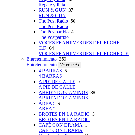
Regate y finta
RUN & GUN
37
RUN & GUN
The Post Radio
50
The Post Radio
The Postpartido
4
The Postpartido
VOCES FRANJIVERDES DEL ELCHE
C.F.
64
VOCES FRANJIVERDES DEL ELCHE C.F.
Entretenimiento
359
Entretenimiento
Veure més
4 BARRAS
5
4 BARRAS
A PIE DE CALLE
5
A PIE DE CALLE
ABRIENDO CAMINOS
88
ABRIENDO CAMINOS
ÁREA 5
9
ÁREA 5
BROTES EN LA RADIO
3
BROTES EN LA RADIO
CAFÉ CON DRAMA
1
CAFÉ CON DRAMA