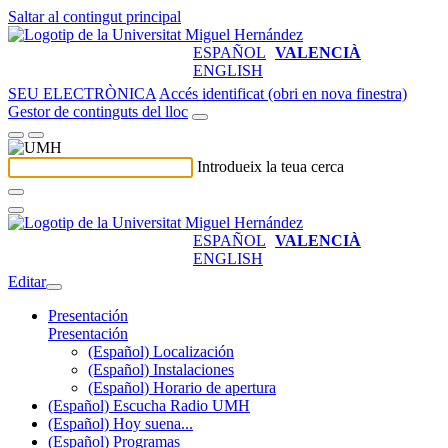
Saltar al contingut principal
ESPAÑOL
VALENCIÀ
ENGLISH
SEU ELECTRÒNICA
Accés identificat (obri en nova finestra)
Gestor de continguts del lloc
Introdueix la teua cerca
ESPAÑOL
VALENCIÀ
ENGLISH
Editar
Presentación
Presentación
(Español) Localización
(Español) Instalaciones
(Español) Horario de apertura
(Español) Escucha Radio UMH
(Español) Hoy suena...
(Español) Programas