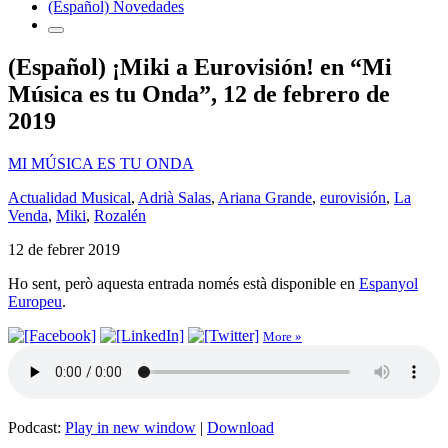
(Español) Novedades
(Español) ¡Miki a Eurovisión! en “Mi
Música es tu Onda”, 12 de febrero de
2019
MI MÚSICA ES TU ONDA
Actualidad Musical
,
Adrià Salas
,
Ariana Grande
,
eurovisión
,
La
Venda
,
Miki
,
Rozalén
12 de febrer 2019
Ho sent, però aquesta entrada només està disponible en
Espanyol
Europeu
.
More »
Podcast:
Play in new window
|
Download