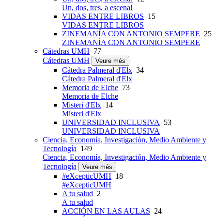
Un, dos, tres, a escena!
VIDAS ENTRE LIBROS
15
VIDAS ENTRE LIBROS
ZINEMANÍA CON ANTONIO SEMPERE
25
ZINEMANÍA CON ANTONIO SEMPERE
Cátedras UMH
77
Cátedras UMH
Veure més
Cátedra Palmeral d'Elx
34
Cátedra Palmeral d'Elx
Memoria de Elche
73
Memoria de Elche
Misteri d'Elx
14
Misteri d'Elx
UNIVERSIDAD INCLUSIVA
53
UNIVERSIDAD INCLUSIVA
Ciencia, Economía, Investigación, Medio Ambiente y
Tecnología
149
Ciencia, Economía, Investigación, Medio Ambiente y
Tecnología
Veure més
#eXcepticUMH
18
#eXcepticUMH
A tu salud
2
A tu salud
ACCIÓN EN LAS AULAS
24