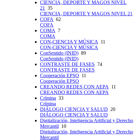
CIENCIA, DEPORTE Y MAGOS NIVEL
21
35
CIENCIA, DEPORTE Y MAGOS NIVEL 21
COFA
62
COFA
COMA
7
COMA
CON-CIENCIA Y MÚSICA
11
CON-CIENCIA Y MÚSICA
ConSentido (INID)
89
ConSentido (INID)
CONTRASTE DE FASES
74
CONTRASTE DE FASES
Cooperación EPSO
11
Cooperación EPSO
CREANDO REDES CON AEPA
11
CREANDO REDES CON AEPA
Crímina
33
Crímina
DIÁLOGO CIENCIA Y SALUD
20
DIÁLOGO CIENCIA Y SALUD
Digitalización, Inteligencia Artificial y Derecho
Mercantil
10
Digitalización, Inteligencia Artificial y Derecho
Mercantil