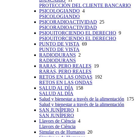
PROTECCIÓN DEL CLIENTE BANCARIO
PSICOLOGIANDO
4
PSICOLOGIANDO
PSICORADIOACTIVIDAD
25
PSICORADIOACTIVIDAD
PSIQUITORCIENDO EL DERECHO
9
PSIQUITORCIENDO EL DERECHO
PUNTO DE VISTA
69
PUNTO DE VISTA
RADIODURANS
2
RADIODURANS
RARAS, PERO REALES
19
RARAS, PERO REALES
RETOS EN LAS ONDAS
192
RETOS EN LAS ONDAS
SALUD AL DÍA
158
SALUD AL DÍA
Salud y bienestar a través de la alimentación
175
Salud y bienestar a través de la alimentación
SAN JUNÍPERO
1
SAN JUNÍPERO
Llavors de Ciència
4
Llavors de Ciència
Simular es de Humanos
20