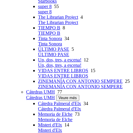
Starbooks
super 8
55
super 8
The Librarian Project
4
The Librarian Project
TIEMPO B
8
TIEMPO B
Tinta Sonora
34
Tinta Sonora
ÚLTIMO PASE
5
ÚLTIMO PASE
Un, dos, tres, a escena!
12
Un, dos, tres, a escena!
VIDAS ENTRE LIBROS
15
VIDAS ENTRE LIBROS
ZINEMANÍA CON ANTONIO SEMPERE
25
ZINEMANÍA CON ANTONIO SEMPERE
Cátedras UMH
77
Cátedras UMH
Veure més
Cátedra Palmeral d'Elx
34
Cátedra Palmeral d'Elx
Memoria de Elche
73
Memoria de Elche
Misteri d'Elx
14
Misteri d'Elx