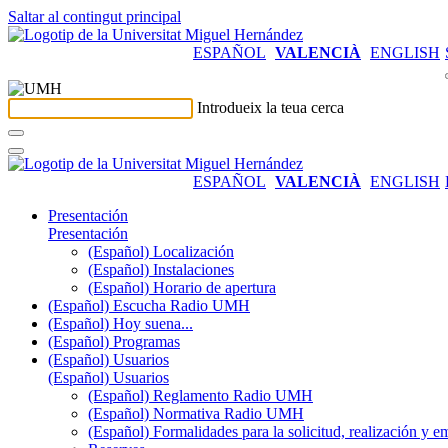
Saltar al contingut principal
ESPAÑOL
VALENCIÀ
ENGLISH
Introdueix la teua cerca
ESPAÑOL
VALENCIÀ
ENGLISH
Presentación
Presentación
(Español) Localización
(Español) Instalaciones
(Español) Horario de apertura
(Español) Escucha Radio UMH
(Español) Hoy suena...
(Español) Programas
(Español) Usuarios
(Español) Usuarios
(Español) Reglamento Radio UMH
(Español) Normativa Radio UMH
(Español) Formalidades para la solicitud, realización 