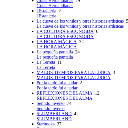
Gotas Hernandianas
29
Gotas Hernandianas
l'Estanteria
2
l'Estanteria
La cueva de los vinilos y otras historias artísticas
5
La cueva de los vinilos y otras historias artísticas
LA CULTURA ESCONDIDA
6
LA CULTURA ESCONDIDA
LA HORA MÁGICA
32
LA HORA MÁGICA
La pequeña pantalla
24
La pequeña pantalla
La Terreta
11
La Terreta
MALOS TIEMPOS PARA LA LÍRICA
3
MALOS TIEMPOS PARA LA LÍRICA
Por la tarde fui a nadar
2
Por la tarde fui a nadar
REFLEXIONES DEL ALMA
12
REFLEXIONES DEL ALMA
Sentido inverso
74
Sentido inverso
SLUMBERLAND
42
SLUMBERLAND
Starbooks
37