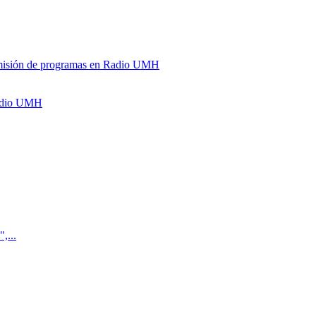
y emisión de programas en Radio UMH
Radio UMH
,...