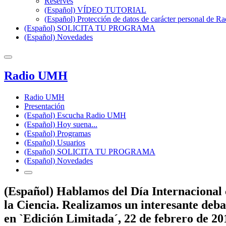
Reserves
(Español) VÍDEO TUTORIAL
(Español) Protección de datos de carácter personal de 
(Español) SOLICITA TU PROGRAMA
(Español) Novedades
Radio UMH
Radio UMH
Presentación
(Español) Escucha Radio UMH
(Español) Hoy suena...
(Español) Programas
(Español) Usuarios
(Español) SOLICITA TU PROGRAMA
(Español) Novedades
(Español) Hablamos del Día Internacional 
la Ciencia. Realizamos un interesante deb
en `Edición Limitada´, 22 de febrero de 20