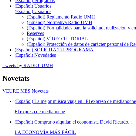
(Español) Programas
(Español) Usuarios
(Español) Usuarios
(Español) Reglamento Radio UMH
(Español) Normativa Radio UMH
(Español) Formalidades para la solicitud, realización 
Reserves
(Español) VÍDEO TUTORIAL
(Español) Protección de datos de carácter personal de 
(Español) SOLICITA TU PROGRAMA
(Español) Novedades
Tweets by RADIO_UMH
Novetats
VEURE MÉS
Novetats
(Español) La mejor música viaja en "El expreso de medianoche"
El expreso de medianoche
(Español) Comprar o alquilar, el economista David Ricardo...
LA ECONOMÍA MÁS FÁCIL