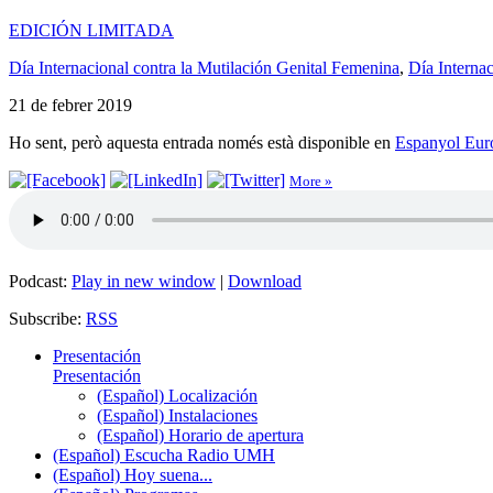
EDICIÓN LIMITADA
Día Internacional contra la Mutilación Genital Femenina
,
Día Internac
21 de febrer 2019
Ho sent, però aquesta entrada només està disponible en
Espanyol Eur
More »
Podcast:
Play in new window
|
Download
Subscribe:
RSS
Presentación
Presentación
(Español) Localización
(Español) Instalaciones
(Español) Horario de apertura
(Español) Escucha Radio UMH
(Español) Hoy suena...