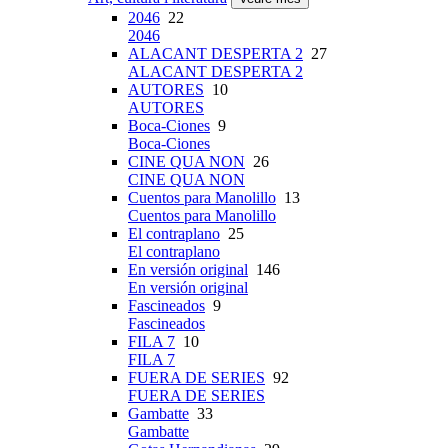
2046
22
2046
ALACANT DESPERTA 2
27
ALACANT DESPERTA 2
AUTORES
10
AUTORES
Boca-Ciones
9
Boca-Ciones
CINE QUA NON
26
CINE QUA NON
Cuentos para Manolillo
13
Cuentos para Manolillo
El contraplano
25
El contraplano
En versión original
146
En versión original
Fascineados
9
Fascineados
FILA 7
10
FILA 7
FUERA DE SERIES
92
FUERA DE SERIES
Gambatte
33
Gambatte