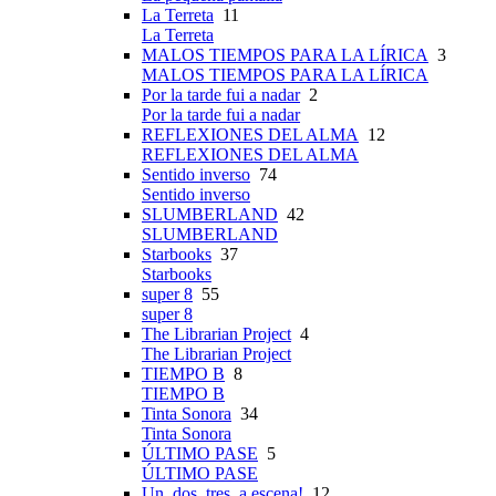
La Terreta
11
La Terreta
MALOS TIEMPOS PARA LA LÍRICA
3
MALOS TIEMPOS PARA LA LÍRICA
Por la tarde fui a nadar
2
Por la tarde fui a nadar
REFLEXIONES DEL ALMA
12
REFLEXIONES DEL ALMA
Sentido inverso
74
Sentido inverso
SLUMBERLAND
42
SLUMBERLAND
Starbooks
37
Starbooks
super 8
55
super 8
The Librarian Project
4
The Librarian Project
TIEMPO B
8
TIEMPO B
Tinta Sonora
34
Tinta Sonora
ÚLTIMO PASE
5
ÚLTIMO PASE
Un, dos, tres, a escena!
12