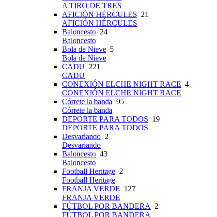
A TIRO DE TRES
AFICIÓN HÉRCULES
21
AFICIÓN HÉRCULES
Baloncesto
24
Baloncesto
Bola de Nieve
5
Bola de Nieve
CADU
221
CADU
CONEXIÓN ELCHE NIGHT RACE
4
CONEXIÓN ELCHE NIGHT RACE
Córrete la banda
95
Córrete la banda
DEPORTE PARA TODOS
19
DEPORTE PARA TODOS
Desvariando
2
Desvariando
Baloncesto
43
Baloncesto
Football Heritage
2
Football Heritage
FRANJA VERDE
127
FRANJA VERDE
FÚTBOL POR BANDERA
2
FÚTBOL POR BANDERA