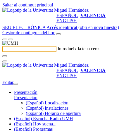
Saltar al contingut principal
ESPAÑOL
VALENCIÀ
ENGLISH
SEU ELECTRÒNICA
Accés identificat (obri en nova finestra)
Gestor de continguts del lloc
Introdueix la teua cerca
ESPAÑOL
VALENCIÀ
ENGLISH
Editar
Presentación
Presentación
(Español) Localización
(Español) Instalaciones
(Español) Horario de apertura
(Español) Escucha Radio UMH
(Español) Hoy suena...
(Español) Programas