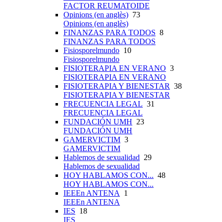
FACTOR REUMATOIDE
Opinions (en anglès)
73
Opinions (en anglès)
FINANZAS PARA TODOS
8
FINANZAS PARA TODOS
Fisiosporelmundo
10
Fisiosporelmundo
FISIOTERAPIA EN VERANO
3
FISIOTERAPIA EN VERANO
FISIOTERAPIA Y BIENESTAR
38
FISIOTERAPIA Y BIENESTAR
FRECUENCIA LEGAL
31
FRECUENCIA LEGAL
FUNDACIÓN UMH
23
FUNDACIÓN UMH
GAMERVICTIM
3
GAMERVICTIM
Hablemos de sexualidad
29
Hablemos de sexualidad
HOY HABLAMOS CON...
48
HOY HABLAMOS CON...
IEEEn ANTENA
1
IEEEn ANTENA
IES
18
IES