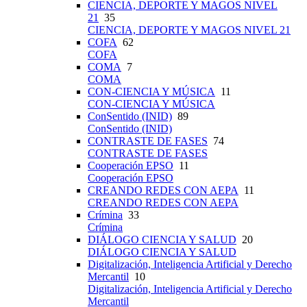
CIENCIA, DEPORTE Y MAGOS NIVEL
21
35
CIENCIA, DEPORTE Y MAGOS NIVEL 21
COFA
62
COFA
COMA
7
COMA
CON-CIENCIA Y MÚSICA
11
CON-CIENCIA Y MÚSICA
ConSentido (INID)
89
ConSentido (INID)
CONTRASTE DE FASES
74
CONTRASTE DE FASES
Cooperación EPSO
11
Cooperación EPSO
CREANDO REDES CON AEPA
11
CREANDO REDES CON AEPA
Crímina
33
Crímina
DIÁLOGO CIENCIA Y SALUD
20
DIÁLOGO CIENCIA Y SALUD
Digitalización, Inteligencia Artificial y Derecho
Mercantil
10
Digitalización, Inteligencia Artificial y Derecho
Mercantil