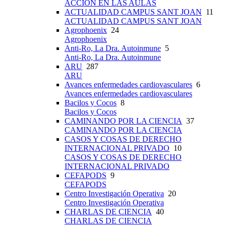
ACCIÓN EN LAS AULAS
ACTUALIDAD CAMPUS SANT JOAN
11
ACTUALIDAD CAMPUS SANT JOAN
Agrophoenix
24
Agrophoenix
Anti-Ro, La Dra. Autoinmune
5
Anti-Ro, La Dra. Autoinmune
ARU
287
ARU
Avances enfermedades cardiovasculares
6
Avances enfermedades cardiovasculares
Bacilos y Cocos
8
Bacilos y Cocos
CAMINANDO POR LA CIENCIA
37
CAMINANDO POR LA CIENCIA
CASOS Y COSAS DE DERECHO
INTERNACIONAL PRIVADO
10
CASOS Y COSAS DE DERECHO
INTERNACIONAL PRIVADO
CEFAPODS
9
CEFAPODS
Centro Investigación Operativa
20
Centro Investigación Operativa
CHARLAS DE CIENCIA
40
CHARLAS DE CIENCIA