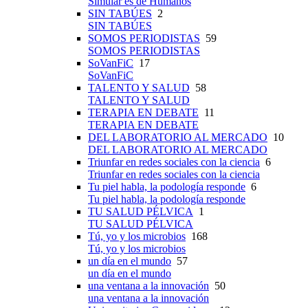
Simular es de Humanos
SIN TABÚES
2
SIN TABÚES
SOMOS PERIODISTAS
59
SOMOS PERIODISTAS
SoVanFiC
17
SoVanFiC
TALENTO Y SALUD
58
TALENTO Y SALUD
TERAPIA EN DEBATE
11
TERAPIA EN DEBATE
DEL LABORATORIO AL MERCADO
10
DEL LABORATORIO AL MERCADO
Triunfar en redes sociales con la ciencia
6
Triunfar en redes sociales con la ciencia
Tu piel habla, la podología responde
6
Tu piel habla, la podología responde
TU SALUD PÉLVICA
1
TU SALUD PÉLVICA
Tú, yo y los microbios
168
Tú, yo y los microbios
un día en el mundo
57
un día en el mundo
una ventana a la innovación
50
una ventana a la innovación