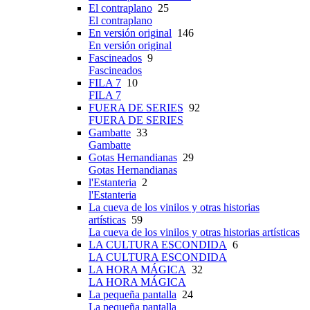
El contraplano
25
El contraplano
En versión original
146
En versión original
Fascineados
9
Fascineados
FILA 7
10
FILA 7
FUERA DE SERIES
92
FUERA DE SERIES
Gambatte
33
Gambatte
Gotas Hernandianas
29
Gotas Hernandianas
l'Estanteria
2
l'Estanteria
La cueva de los vinilos y otras historias
artísticas
59
La cueva de los vinilos y otras historias artísticas
LA CULTURA ESCONDIDA
6
LA CULTURA ESCONDIDA
LA HORA MÁGICA
32
LA HORA MÁGICA
La pequeña pantalla
24
La pequeña pantalla