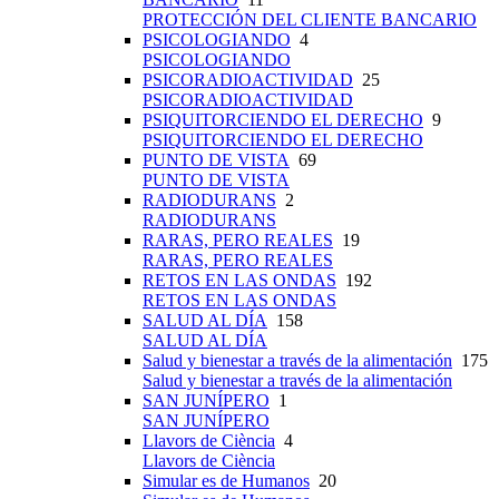
PROTECCIÓN DEL CLIENTE BANCARIO
PSICOLOGIANDO
4
PSICOLOGIANDO
PSICORADIOACTIVIDAD
25
PSICORADIOACTIVIDAD
PSIQUITORCIENDO EL DERECHO
9
PSIQUITORCIENDO EL DERECHO
PUNTO DE VISTA
69
PUNTO DE VISTA
RADIODURANS
2
RADIODURANS
RARAS, PERO REALES
19
RARAS, PERO REALES
RETOS EN LAS ONDAS
192
RETOS EN LAS ONDAS
SALUD AL DÍA
158
SALUD AL DÍA
Salud y bienestar a través de la alimentación
175
Salud y bienestar a través de la alimentación
SAN JUNÍPERO
1
SAN JUNÍPERO
Llavors de Ciència
4
Llavors de Ciència
Simular es de Humanos
20