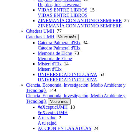
Un, dos, tres, a escena!
VIDAS ENTRE LIBROS
15
VIDAS ENTRE LIBROS
ZINEMANÍA CON ANTONIO SEMPERE
25
ZINEMANÍA CON ANTONIO SEMPERE
Cátedras UMH
77
Cátedras UMH
Veure més
Cátedra Palmeral d'Elx
34
Cátedra Palmeral d'Elx
Memoria de Elche
73
Memoria de Elche
Misteri d'Elx
14
Misteri d'Elx
UNIVERSIDAD INCLUSIVA
53
UNIVERSIDAD INCLUSIVA
Ciencia, Economía, Investigación, Medio Ambiente y
Tecnología
149
Ciencia, Economía, Investigación, Medio Ambiente y
Tecnología
Veure més
#eXcepticUMH
18
#eXcepticUMH
A tu salud
2
A tu salud
ACCIÓN EN LAS AULAS
24