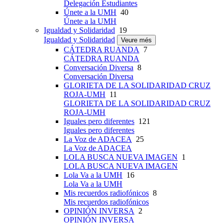
Delegación Estudiantes
Únete a la UMH
40
Únete a la UMH
Igualdad y Solidaridad
19
Igualdad y Solidaridad
Veure més
CÁTEDRA RUANDA
7
CÁTEDRA RUANDA
Conversación Diversa
8
Conversación Diversa
GLORIETA DE LA SOLIDARIDAD CRUZ
ROJA-UMH
11
GLORIETA DE LA SOLIDARIDAD CRUZ
ROJA-UMH
Iguales pero diferentes
121
Iguales pero diferentes
La Voz de ADACEA
25
La Voz de ADACEA
LOLA BUSCA NUEVA IMAGEN
1
LOLA BUSCA NUEVA IMAGEN
Lola Va a la UMH
16
Lola Va a la UMH
Mis recuerdos radiofónicos
8
Mis recuerdos radiofónicos
OPINIÓN INVERSA
2
OPINIÓN INVERSA