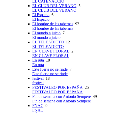
EL CATENACCIO
EL CLUB DEL VERANO
5
EL CLUB DEL VERANO
El Espacio
6
El Espacio
El hombre de las tabernas
92
El hombre de las tabernas
El mundo a juicio
7
El mundo a juicio
EL TELEADICTO
12
EL TELEADICTO
EN CLAVE FLORAL
2
EN CLAVE FLORAL
En ruta
10
En ruta
Este fuerte no se rinde
7
Este fuerte no se rinde
festival
18
festival
FESTIVALEO POR ESPAÑA
25
FESTIVALEO POR ESPAÑA
Fin de semana con Antonio Sempere
49
Fin de semana con Antonio Sempere
FNAC
9
FNAC