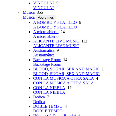
VINCULA2
9
VINCULA2
Música
355
Música
Veure més
A BOMBO Y PLATILLO
6
A BOMBO Y PLATILLO
A micro abierto
24
A micro abierto
ALICANTE LIVE MUSIC
112
ALICANTE LIVE MUSIC
Austramática
9
Austramática
Backstage Room
14
Backstage Room
BLOOD, SUGAR, SEX AND MAGIC
1
BLOOD, SUGAR, SEX AND MAGIC
CON LA MÚSICA A OTRA SALA
4
CON LA MÚSICA A OTRA SALA
CON LA NIEBLA
17
CON LA NIEBLA
Dedica
7
Dedica
DOBLE TEMPO
4
DOBLE TEMPO
Dónde está David Bowie?
6