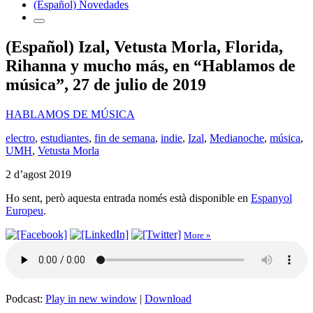
(Español) Novedades
(Español) Izal, Vetusta Morla, Florida,
Rihanna y mucho más, en “Hablamos de
música”, 27 de julio de 2019
HABLAMOS DE MÚSICA
electro
,
estudiantes
,
fin de semana
,
indie
,
Izal
,
Medianoche
,
música
,
UMH
,
Vetusta Morla
2 d’agost 2019
Ho sent, però aquesta entrada només està disponible en
Espanyol
Europeu
.
More »
Podcast:
Play in new window
|
Download