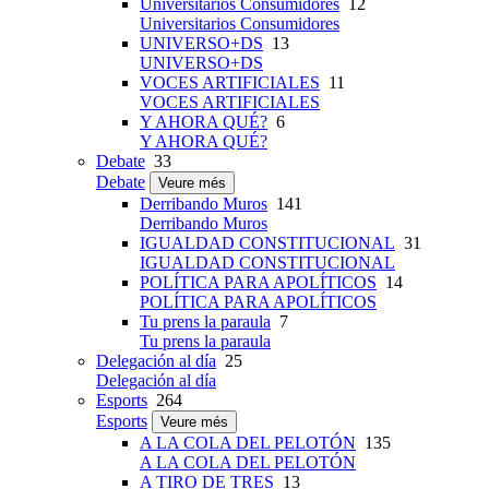
Universitarios Consumidores
12
Universitarios Consumidores
UNIVERSO+DS
13
UNIVERSO+DS
VOCES ARTIFICIALES
11
VOCES ARTIFICIALES
Y AHORA QUÉ?
6
Y AHORA QUÉ?
Debate
33
Debate
Veure més
Derribando Muros
141
Derribando Muros
IGUALDAD CONSTITUCIONAL
31
IGUALDAD CONSTITUCIONAL
POLÍTICA PARA APOLÍTICOS
14
POLÍTICA PARA APOLÍTICOS
Tu prens la paraula
7
Tu prens la paraula
Delegación al día
25
Delegación al día
Esports
264
Esports
Veure més
A LA COLA DEL PELOTÓN
135
A LA COLA DEL PELOTÓN
A TIRO DE TRES
13