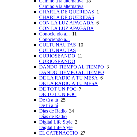
Camino a la alternativa
18
Camino a la alternativa
CHARLA DE QUERIDAS
1
CHARLA DE QUERIDAS
CON LA LUZ APAGADA
6
CON LA LUZ APAGADA
Conociendo a...
11
Conociendo a...
CULTUNAUTAS
10
CULTUNAUTAS
CURIOSEANDO
11
CURIOSEANDO
DANDO TIEMPO AL TIEMPO
3
DANDO TIEMPO AL TIEMPO
DE LA RADIO A TU MESA
6
DE LA RADIO A TU MESA
DE TOT UN POC
7
DE TOT UN POC
De tú a tú
25
De tú a tú
Días de Radio
34
Días de Radio
Digital Life Style
2
Digital Life Style
EL CATENACCIO
27