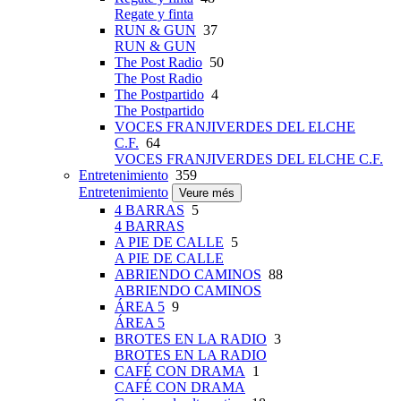
Regate y finta
RUN & GUN
37
RUN & GUN
The Post Radio
50
The Post Radio
The Postpartido
4
The Postpartido
VOCES FRANJIVERDES DEL ELCHE
C.F.
64
VOCES FRANJIVERDES DEL ELCHE C.F.
Entretenimiento
359
Entretenimiento
Veure més
4 BARRAS
5
4 BARRAS
A PIE DE CALLE
5
A PIE DE CALLE
ABRIENDO CAMINOS
88
ABRIENDO CAMINOS
ÁREA 5
9
ÁREA 5
BROTES EN LA RADIO
3
BROTES EN LA RADIO
CAFÉ CON DRAMA
1
CAFÉ CON DRAMA