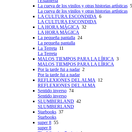
l'Estanteria
La cueva de los vinilos y otras historias artísticas
5
La cueva de los vinilos y otras historias artísticas
LA CULTURA ESCONDIDA
6
LA CULTURA ESCONDIDA
LA HORA MÁGICA
32
LA HORA MÁGICA
La pequeña pantalla
24
La pequeña pantalla
La Terreta
11
La Terreta
MALOS TIEMPOS PARA LA LÍRICA
3
MALOS TIEMPOS PARA LA LÍRICA
Por la tarde fui a nadar
2
Por la tarde fui a nadar
REFLEXIONES DEL ALMA
12
REFLEXIONES DEL ALMA
Sentido inverso
74
Sentido inverso
SLUMBERLAND
42
SLUMBERLAND
Starbooks
37
Starbooks
super 8
55
super 8