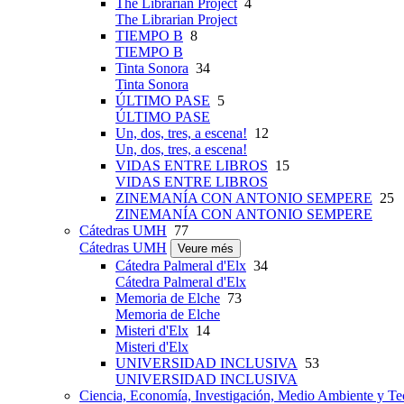
The Librarian Project
4
The Librarian Project
TIEMPO B
8
TIEMPO B
Tinta Sonora
34
Tinta Sonora
ÚLTIMO PASE
5
ÚLTIMO PASE
Un, dos, tres, a escena!
12
Un, dos, tres, a escena!
VIDAS ENTRE LIBROS
15
VIDAS ENTRE LIBROS
ZINEMANÍA CON ANTONIO SEMPERE
25
ZINEMANÍA CON ANTONIO SEMPERE
Cátedras UMH
77
Cátedras UMH
Veure més
Cátedra Palmeral d'Elx
34
Cátedra Palmeral d'Elx
Memoria de Elche
73
Memoria de Elche
Misteri d'Elx
14
Misteri d'Elx
UNIVERSIDAD INCLUSIVA
53
UNIVERSIDAD INCLUSIVA
Ciencia, Economía, Investigación, Medio Ambiente y Te