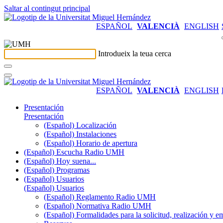
Saltar al contingut principal
ESPAÑOL
VALENCIÀ
ENGLISH
Introdueix la teua cerca
ESPAÑOL
VALENCIÀ
ENGLISH
Presentación
Presentación
(Español) Localización
(Español) Instalaciones
(Español) Horario de apertura
(Español) Escucha Radio UMH
(Español) Hoy suena...
(Español) Programas
(Español) Usuarios
(Español) Usuarios
(Español) Reglamento Radio UMH
(Español) Normativa Radio UMH
(Español) Formalidades para la solicitud, realización 