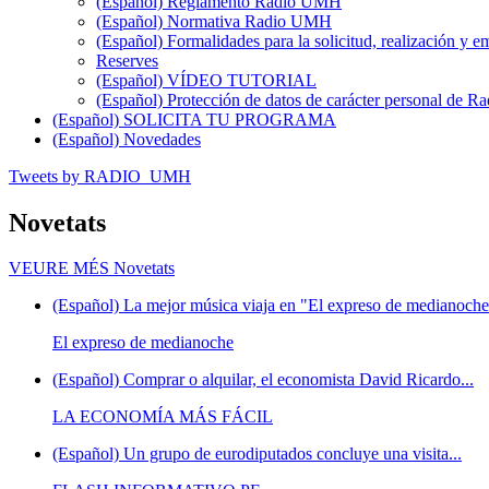
(Español) Reglamento Radio UMH
(Español) Normativa Radio UMH
(Español) Formalidades para la solicitud, realización 
Reserves
(Español) VÍDEO TUTORIAL
(Español) Protección de datos de carácter personal de 
(Español) SOLICITA TU PROGRAMA
(Español) Novedades
Tweets by RADIO_UMH
Novetats
VEURE MÉS
Novetats
(Español) La mejor música viaja en "El expreso de medianoche"
El expreso de medianoche
(Español) Comprar o alquilar, el economista David Ricardo...
LA ECONOMÍA MÁS FÁCIL
(Español) Un grupo de eurodiputados concluye una visita...