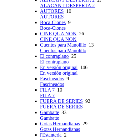
ALACANT DESPERTA 2
AUTORES
10
AUTORES
Boca-Ciones
9
Boca-Ciones
CINE QUA NON
26
CINE QUA NON
Cuentos para Manolillo
13
Cuentos para Manolillo
El contraplano
25
El contraplano
En versión original
146
En versión original
Fascineados
9
Fascineados
FILA 7
10
FILA 7
FUERA DE SERIES
92
FUERA DE SERIES
Gambatte
33
Gambatte
Gotas Hernandianas
29
Gotas Hernandianas
l'Estanteria
2