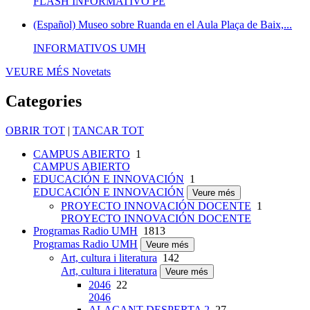
FLASH INFORMATIVO PE
(Español) Museo sobre Ruanda en el Aula Plaça de Baix,...
INFORMATIVOS UMH
VEURE MÉS
Novetats
Categories
OBRIR TOT
|
TANCAR TOT
CAMPUS ABIERTO
1
CAMPUS ABIERTO
EDUCACIÓN E INNOVACIÓN
1
EDUCACIÓN E INNOVACIÓN
Veure més
PROYECTO INNOVACIÓN DOCENTE
1
PROYECTO INNOVACIÓN DOCENTE
Programas Radio UMH
1813
Programas Radio UMH
Veure més
Art, cultura i literatura
142
Art, cultura i literatura
Veure més
2046
22
2046
ALACANT DESPERTA 2
27