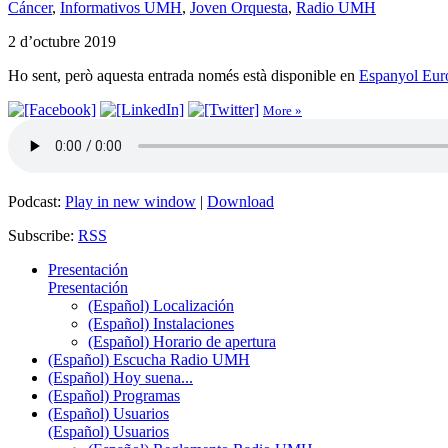
Cáncer
,
Informativos UMH
,
Joven Orquesta
,
Radio UMH
2 d’octubre 2019
Ho sent, però aquesta entrada només està disponible en
Espanyol Eur
More »
Podcast:
Play in new window
|
Download
Subscribe:
RSS
Presentación
Presentación
(Español) Localización
(Español) Instalaciones
(Español) Horario de apertura
(Español) Escucha Radio UMH
(Español) Hoy suena...
(Español) Programas
(Español) Usuarios
(Español) Usuarios