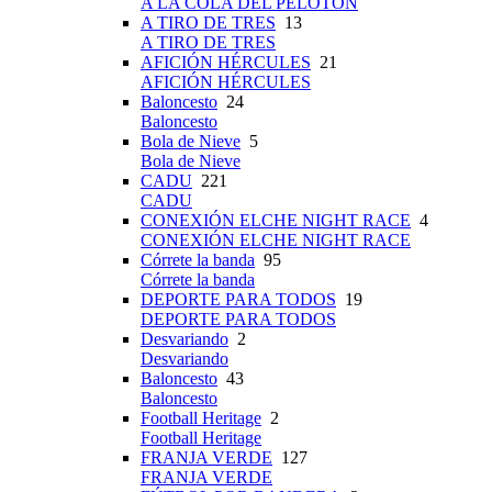
A LA COLA DEL PELOTÓN
A TIRO DE TRES
13
A TIRO DE TRES
AFICIÓN HÉRCULES
21
AFICIÓN HÉRCULES
Baloncesto
24
Baloncesto
Bola de Nieve
5
Bola de Nieve
CADU
221
CADU
CONEXIÓN ELCHE NIGHT RACE
4
CONEXIÓN ELCHE NIGHT RACE
Córrete la banda
95
Córrete la banda
DEPORTE PARA TODOS
19
DEPORTE PARA TODOS
Desvariando
2
Desvariando
Baloncesto
43
Baloncesto
Football Heritage
2
Football Heritage
FRANJA VERDE
127
FRANJA VERDE