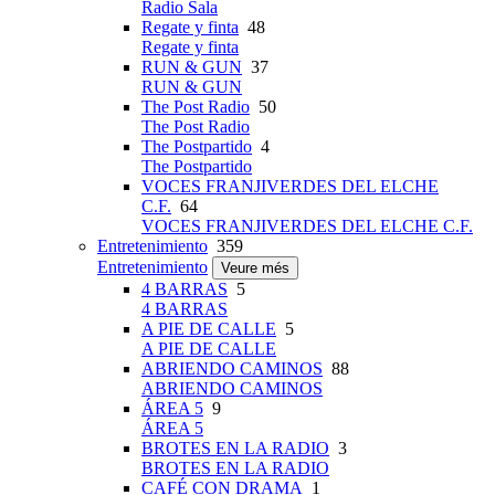
Radio Sala
Regate y finta
48
Regate y finta
RUN & GUN
37
RUN & GUN
The Post Radio
50
The Post Radio
The Postpartido
4
The Postpartido
VOCES FRANJIVERDES DEL ELCHE
C.F.
64
VOCES FRANJIVERDES DEL ELCHE C.F.
Entretenimiento
359
Entretenimiento
Veure més
4 BARRAS
5
4 BARRAS
A PIE DE CALLE
5
A PIE DE CALLE
ABRIENDO CAMINOS
88
ABRIENDO CAMINOS
ÁREA 5
9
ÁREA 5
BROTES EN LA RADIO
3
BROTES EN LA RADIO
CAFÉ CON DRAMA
1