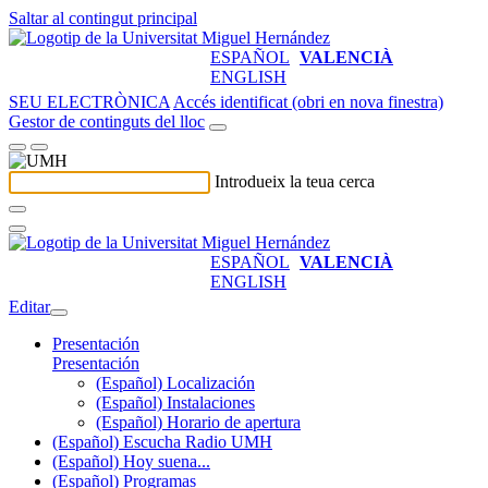
Saltar al contingut principal
ESPAÑOL
VALENCIÀ
ENGLISH
SEU ELECTRÒNICA
Accés identificat (obri en nova finestra)
Gestor de continguts del lloc
Introdueix la teua cerca
ESPAÑOL
VALENCIÀ
ENGLISH
Editar
Presentación
Presentación
(Español) Localización
(Español) Instalaciones
(Español) Horario de apertura
(Español) Escucha Radio UMH
(Español) Hoy suena...
(Español) Programas