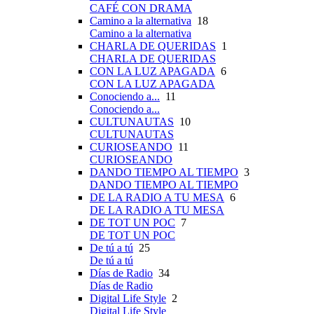
CAFÉ CON DRAMA
Camino a la alternativa
18
Camino a la alternativa
CHARLA DE QUERIDAS
1
CHARLA DE QUERIDAS
CON LA LUZ APAGADA
6
CON LA LUZ APAGADA
Conociendo a...
11
Conociendo a...
CULTUNAUTAS
10
CULTUNAUTAS
CURIOSEANDO
11
CURIOSEANDO
DANDO TIEMPO AL TIEMPO
3
DANDO TIEMPO AL TIEMPO
DE LA RADIO A TU MESA
6
DE LA RADIO A TU MESA
DE TOT UN POC
7
DE TOT UN POC
De tú a tú
25
De tú a tú
Días de Radio
34
Días de Radio
Digital Life Style
2
Digital Life Style