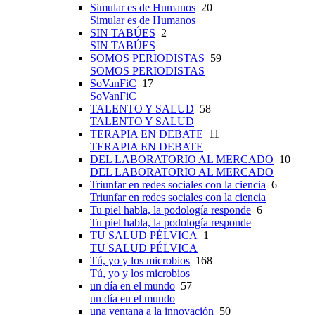
Simular es de Humanos
20
Simular es de Humanos
SIN TABÚES
2
SIN TABÚES
SOMOS PERIODISTAS
59
SOMOS PERIODISTAS
SoVanFiC
17
SoVanFiC
TALENTO Y SALUD
58
TALENTO Y SALUD
TERAPIA EN DEBATE
11
TERAPIA EN DEBATE
DEL LABORATORIO AL MERCADO
10
DEL LABORATORIO AL MERCADO
Triunfar en redes sociales con la ciencia
6
Triunfar en redes sociales con la ciencia
Tu piel habla, la podología responde
6
Tu piel habla, la podología responde
TU SALUD PÉLVICA
1
TU SALUD PÉLVICA
Tú, yo y los microbios
168
Tú, yo y los microbios
un día en el mundo
57
un día en el mundo
una ventana a la innovación
50