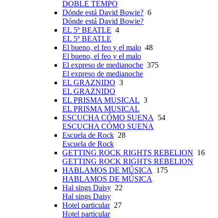
DOBLE TEMPO
Dónde está David Bowie?
6
Dónde está David Bowie?
EL 5º BEATLE
4
EL 5º BEATLE
El bueno, el feo y el malo
48
El bueno, el feo y el malo
El expreso de medianoche
375
El expreso de medianoche
EL GRAZNIDO
3
EL GRAZNIDO
EL PRISMA MUSICAL
3
EL PRISMA MUSICAL
ESCUCHA CÓMO SUENA
54
ESCUCHA CÓMO SUENA
Escuela de Rock
28
Escuela de Rock
GETTING ROCK RIGHTS REBELION
16
GETTING ROCK RIGHTS REBELION
HABLAMOS DE MÚSICA
175
HABLAMOS DE MÚSICA
Hal sings Daisy
22
Hal sings Daisy
Hotel particular
27
Hotel particular