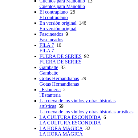
Cuentos para Manolillo
13
Cuentos para Manolillo
El contraplano
25
El contraplano
En versión original
146
En versión original
Fascineados
9
Fascineados
FILA 7
10
FILA 7
FUERA DE SERIES
92
FUERA DE SERIES
Gambatte
33
Gambatte
Gotas Hernandianas
29
Gotas Hernandianas
l'Estanteria
2
l'Estanteria
La cueva de los vinilos y otras historias
artísticas
59
La cueva de los vinilos y otras historias artísticas
LA CULTURA ESCONDIDA
6
LA CULTURA ESCONDIDA
LA HORA MÁGICA
32
LA HORA MÁGICA