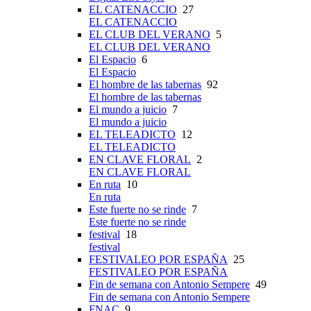
EL CATENACCIO
27
EL CATENACCIO
EL CLUB DEL VERANO
5
EL CLUB DEL VERANO
El Espacio
6
El Espacio
El hombre de las tabernas
92
El hombre de las tabernas
El mundo a juicio
7
El mundo a juicio
EL TELEADICTO
12
EL TELEADICTO
EN CLAVE FLORAL
2
EN CLAVE FLORAL
En ruta
10
En ruta
Este fuerte no se rinde
7
Este fuerte no se rinde
festival
18
festival
FESTIVALEO POR ESPAÑA
25
FESTIVALEO POR ESPAÑA
Fin de semana con Antonio Sempere
49
Fin de semana con Antonio Sempere
FNAC
9