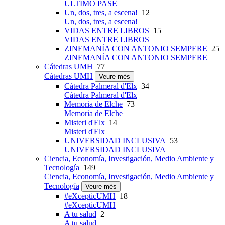
ÚLTIMO PASE
Un, dos, tres, a escena!
12
Un, dos, tres, a escena!
VIDAS ENTRE LIBROS
15
VIDAS ENTRE LIBROS
ZINEMANÍA CON ANTONIO SEMPERE
25
ZINEMANÍA CON ANTONIO SEMPERE
Cátedras UMH
77
Cátedras UMH
Veure més
Cátedra Palmeral d'Elx
34
Cátedra Palmeral d'Elx
Memoria de Elche
73
Memoria de Elche
Misteri d'Elx
14
Misteri d'Elx
UNIVERSIDAD INCLUSIVA
53
UNIVERSIDAD INCLUSIVA
Ciencia, Economía, Investigación, Medio Ambiente y
Tecnología
149
Ciencia, Economía, Investigación, Medio Ambiente y
Tecnología
Veure més
#eXcepticUMH
18
#eXcepticUMH
A tu salud
2
A tu salud