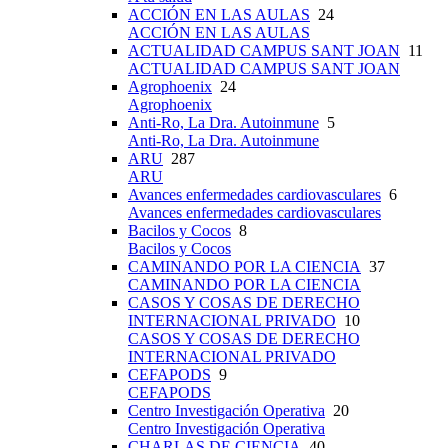
ACCIÓN EN LAS AULAS
24
ACCIÓN EN LAS AULAS
ACTUALIDAD CAMPUS SANT JOAN
11
ACTUALIDAD CAMPUS SANT JOAN
Agrophoenix
24
Agrophoenix
Anti-Ro, La Dra. Autoinmune
5
Anti-Ro, La Dra. Autoinmune
ARU
287
ARU
Avances enfermedades cardiovasculares
6
Avances enfermedades cardiovasculares
Bacilos y Cocos
8
Bacilos y Cocos
CAMINANDO POR LA CIENCIA
37
CAMINANDO POR LA CIENCIA
CASOS Y COSAS DE DERECHO
INTERNACIONAL PRIVADO
10
CASOS Y COSAS DE DERECHO
INTERNACIONAL PRIVADO
CEFAPODS
9
CEFAPODS
Centro Investigación Operativa
20
Centro Investigación Operativa
CHARLAS DE CIENCIA
40