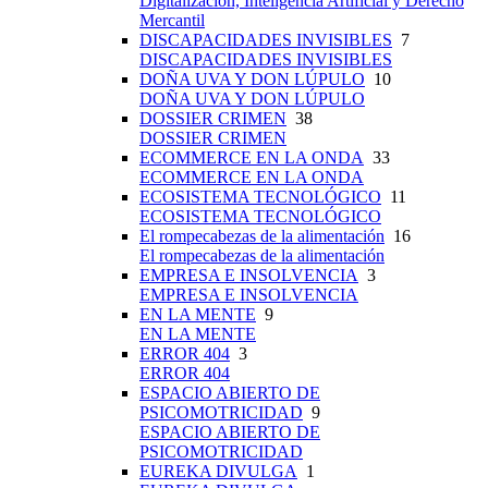
Digitalización, Inteligencia Artificial y Derecho
Mercantil
DISCAPACIDADES INVISIBLES
7
DISCAPACIDADES INVISIBLES
DOÑA UVA Y DON LÚPULO
10
DOÑA UVA Y DON LÚPULO
DOSSIER CRIMEN
38
DOSSIER CRIMEN
ECOMMERCE EN LA ONDA
33
ECOMMERCE EN LA ONDA
ECOSISTEMA TECNOLÓGICO
11
ECOSISTEMA TECNOLÓGICO
El rompecabezas de la alimentación
16
El rompecabezas de la alimentación
EMPRESA E INSOLVENCIA
3
EMPRESA E INSOLVENCIA
EN LA MENTE
9
EN LA MENTE
ERROR 404
3
ERROR 404
ESPACIO ABIERTO DE
PSICOMOTRICIDAD
9
ESPACIO ABIERTO DE
PSICOMOTRICIDAD
EUREKA DIVULGA
1