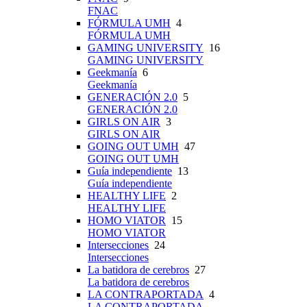
FNAC
FÓRMULA UMH
4
FÓRMULA UMH
GAMING UNIVERSITY
16
GAMING UNIVERSITY
Geekmanía
6
Geekmanía
GENERACIÓN 2.0
5
GENERACIÓN 2.0
GIRLS ON AIR
3
GIRLS ON AIR
GOING OUT UMH
47
GOING OUT UMH
Guía independiente
13
Guía independiente
HEALTHY LIFE
2
HEALTHY LIFE
HOMO VIATOR
15
HOMO VIATOR
Intersecciones
24
Intersecciones
La batidora de cerebros
27
La batidora de cerebros
LA CONTRAPORTADA
4
LA CONTRAPORTADA