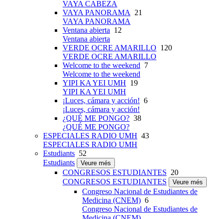
VAYA CABEZA
VAYA PANORAMA
21
VAYA PANORAMA
Ventana abierta
12
Ventana abierta
VERDE OCRE AMARILLO
120
VERDE OCRE AMARILLO
Welcome to the weekend
7
Welcome to the weekend
YIPI KA YEI UMH
19
YIPI KA YEI UMH
¡Luces, cámara y acción!
6
¡Luces, cámara y acción!
¿QUÉ ME PONGO?
38
¿QUÉ ME PONGO?
ESPECIALES RADIO UMH
43
ESPECIALES RADIO UMH
Estudiants
52
Estudiants
Veure més
CONGRESOS ESTUDIANTES
20
CONGRESOS ESTUDIANTES
Veure més
Congreso Nacional de Estudiantes de
Medicina (CNEM)
6
Congreso Nacional de Estudiantes de
Medicina (CNEM)