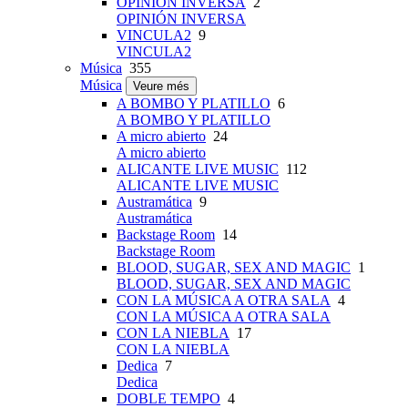
OPINIÓN INVERSA
2
OPINIÓN INVERSA
VINCULA2
9
VINCULA2
Música
355
Música
Veure més
A BOMBO Y PLATILLO
6
A BOMBO Y PLATILLO
A micro abierto
24
A micro abierto
ALICANTE LIVE MUSIC
112
ALICANTE LIVE MUSIC
Austramática
9
Austramática
Backstage Room
14
Backstage Room
BLOOD, SUGAR, SEX AND MAGIC
1
BLOOD, SUGAR, SEX AND MAGIC
CON LA MÚSICA A OTRA SALA
4
CON LA MÚSICA A OTRA SALA
CON LA NIEBLA
17
CON LA NIEBLA
Dedica
7
Dedica
DOBLE TEMPO
4