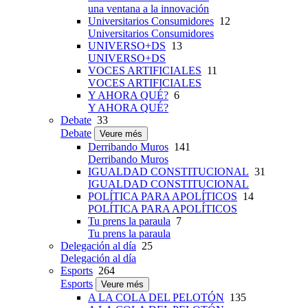
una ventana a la innovación
Universitarios Consumidores
12
Universitarios Consumidores
UNIVERSO+DS
13
UNIVERSO+DS
VOCES ARTIFICIALES
11
VOCES ARTIFICIALES
Y AHORA QUÉ?
6
Y AHORA QUÉ?
Debate
33
Debate
Veure més
Derribando Muros
141
Derribando Muros
IGUALDAD CONSTITUCIONAL
31
IGUALDAD CONSTITUCIONAL
POLÍTICA PARA APOLÍTICOS
14
POLÍTICA PARA APOLÍTICOS
Tu prens la paraula
7
Tu prens la paraula
Delegación al día
25
Delegación al día
Esports
264
Esports
Veure més
A LA COLA DEL PELOTÓN
135