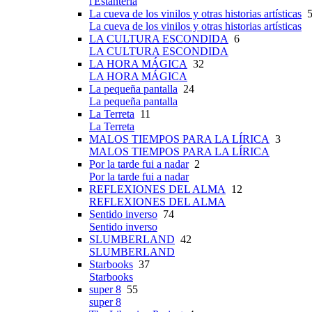
l'Estanteria
La cueva de los vinilos y otras historias artísticas
5
La cueva de los vinilos y otras historias artísticas
LA CULTURA ESCONDIDA
6
LA CULTURA ESCONDIDA
LA HORA MÁGICA
32
LA HORA MÁGICA
La pequeña pantalla
24
La pequeña pantalla
La Terreta
11
La Terreta
MALOS TIEMPOS PARA LA LÍRICA
3
MALOS TIEMPOS PARA LA LÍRICA
Por la tarde fui a nadar
2
Por la tarde fui a nadar
REFLEXIONES DEL ALMA
12
REFLEXIONES DEL ALMA
Sentido inverso
74
Sentido inverso
SLUMBERLAND
42
SLUMBERLAND
Starbooks
37
Starbooks
super 8
55
super 8