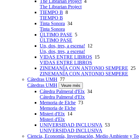
The Librarian Project
4
The Librarian Project
TIEMPO B
8
TIEMPO B
Tinta Sonora
34
Tinta Sonora
ÚLTIMO PASE
5
ÚLTIMO PASE
Un, dos, tres, a escena!
12
Un, dos, tres, a escena!
VIDAS ENTRE LIBROS
15
VIDAS ENTRE LIBROS
ZINEMANÍA CON ANTONIO SEMPERE
25
ZINEMANÍA CON ANTONIO SEMPERE
Cátedras UMH
77
Cátedras UMH
Veure més
Cátedra Palmeral d'Elx
34
Cátedra Palmeral d'Elx
Memoria de Elche
73
Memoria de Elche
Misteri d'Elx
14
Misteri d'Elx
UNIVERSIDAD INCLUSIVA
53
UNIVERSIDAD INCLUSIVA
Ciencia, Economía, Investigación, Medio Ambiente y Te