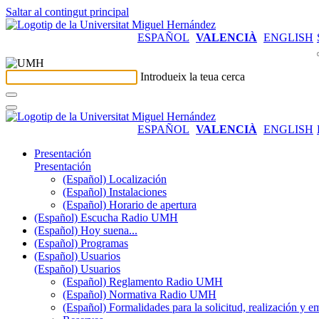
Saltar al contingut principal
ESPAÑOL
VALENCIÀ
ENGLISH
Introdueix la teua cerca
ESPAÑOL
VALENCIÀ
ENGLISH
Presentación
Presentación
(Español) Localización
(Español) Instalaciones
(Español) Horario de apertura
(Español) Escucha Radio UMH
(Español) Hoy suena...
(Español) Programas
(Español) Usuarios
(Español) Usuarios
(Español) Reglamento Radio UMH
(Español) Normativa Radio UMH
(Español) Formalidades para la solicitud, realización 