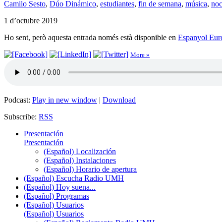
Camilo Sesto
,
Dúo Dinámico
,
estudiantes
,
fin de semana
,
música
,
no
1 d’octubre 2019
Ho sent, però aquesta entrada només està disponible en
Espanyol Eur
More »
Podcast:
Play in new window
|
Download
Subscribe:
RSS
Presentación
Presentación
(Español) Localización
(Español) Instalaciones
(Español) Horario de apertura
(Español) Escucha Radio UMH
(Español) Hoy suena...
(Español) Programas
(Español) Usuarios
(Español) Usuarios