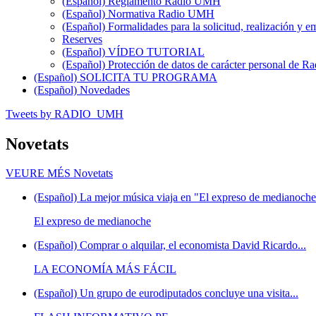
(Español) Reglamento Radio UMH
(Español) Normativa Radio UMH
(Español) Formalidades para la solicitud, realización 
Reserves
(Español) VÍDEO TUTORIAL
(Español) Protección de datos de carácter personal de 
(Español) SOLICITA TU PROGRAMA
(Español) Novedades
Tweets by RADIO_UMH
Novetats
VEURE MÉS
Novetats
(Español) La mejor música viaja en "El expreso de medianoche"
El expreso de medianoche
(Español) Comprar o alquilar, el economista David Ricardo...
LA ECONOMÍA MÁS FÁCIL
(Español) Un grupo de eurodiputados concluye una visita...