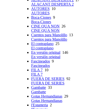
ALACANT DESPERTA 2
AUTORES
10
AUTORES
Boca-Ciones
9
Boca-Ciones
CINE QUA NON
26
CINE QUA NON
Cuentos para Manolillo
13
Cuentos para Manolillo
El contraplano
25
El contraplano
En versión original
146
En versión original
Fascineados
9
Fascineados
FILA 7
10
FILA 7
FUERA DE SERIES
92
FUERA DE SERIES
Gambatte
33
Gambatte
Gotas Hernandianas
29
Gotas Hernandianas
l'Estanteria
2