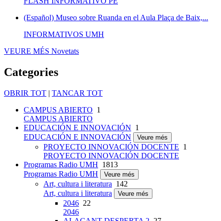
FLASH INFORMATIVO PE
(Español) Museo sobre Ruanda en el Aula Plaça de Baix,...
INFORMATIVOS UMH
VEURE MÉS
Novetats
Categories
OBRIR TOT
|
TANCAR TOT
CAMPUS ABIERTO
1
CAMPUS ABIERTO
EDUCACIÓN E INNOVACIÓN
1
EDUCACIÓN E INNOVACIÓN
Veure més
PROYECTO INNOVACIÓN DOCENTE
1
PROYECTO INNOVACIÓN DOCENTE
Programas Radio UMH
1813
Programas Radio UMH
Veure més
Art, cultura i literatura
142
Art, cultura i literatura
Veure més
2046
22
2046
ALACANT DESPERTA 2
27