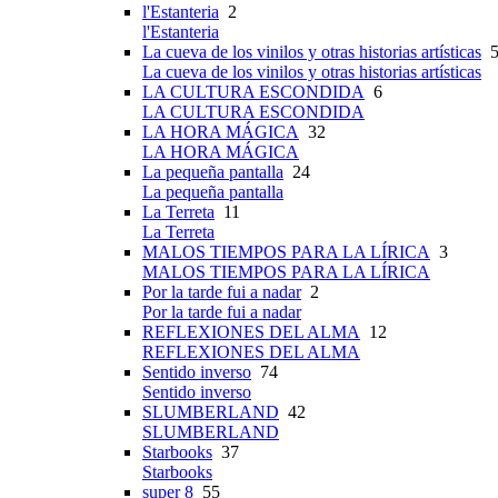
l'Estanteria
2
l'Estanteria
La cueva de los vinilos y otras historias artísticas
5
La cueva de los vinilos y otras historias artísticas
LA CULTURA ESCONDIDA
6
LA CULTURA ESCONDIDA
LA HORA MÁGICA
32
LA HORA MÁGICA
La pequeña pantalla
24
La pequeña pantalla
La Terreta
11
La Terreta
MALOS TIEMPOS PARA LA LÍRICA
3
MALOS TIEMPOS PARA LA LÍRICA
Por la tarde fui a nadar
2
Por la tarde fui a nadar
REFLEXIONES DEL ALMA
12
REFLEXIONES DEL ALMA
Sentido inverso
74
Sentido inverso
SLUMBERLAND
42
SLUMBERLAND
Starbooks
37
Starbooks
super 8
55