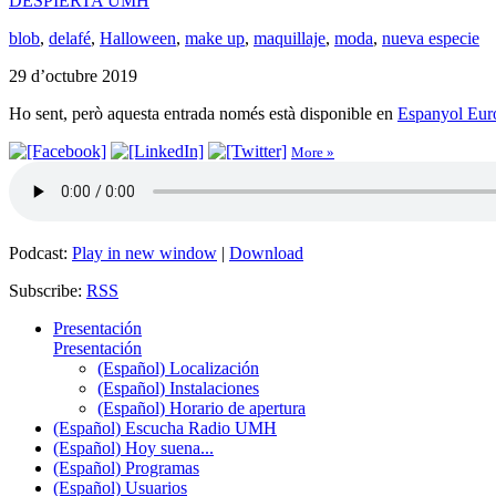
DESPIERTA UMH
blob
,
delafé
,
Halloween
,
make up
,
maquillaje
,
moda
,
nueva especie
29 d’octubre 2019
Ho sent, però aquesta entrada només està disponible en
Espanyol Eur
More »
Podcast:
Play in new window
|
Download
Subscribe:
RSS
Presentación
Presentación
(Español) Localización
(Español) Instalaciones
(Español) Horario de apertura
(Español) Escucha Radio UMH
(Español) Hoy suena...
(Español) Programas
(Español) Usuarios