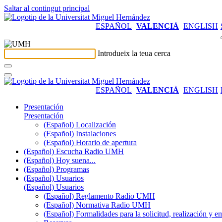
Saltar al contingut principal
ESPAÑOL
VALENCIÀ
ENGLISH
Introdueix la teua cerca
ESPAÑOL
VALENCIÀ
ENGLISH
Presentación
Presentación
(Español) Localización
(Español) Instalaciones
(Español) Horario de apertura
(Español) Escucha Radio UMH
(Español) Hoy suena...
(Español) Programas
(Español) Usuarios
(Español) Usuarios
(Español) Reglamento Radio UMH
(Español) Normativa Radio UMH
(Español) Formalidades para la solicitud, realización 