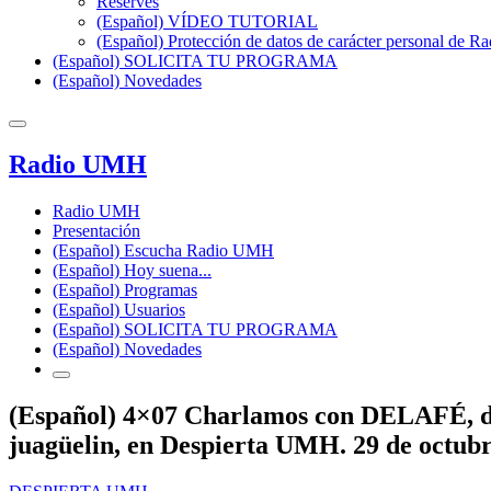
Reserves
(Español) VÍDEO TUTORIAL
(Español) Protección de datos de carácter personal de 
(Español) SOLICITA TU PROGRAMA
(Español) Novedades
Radio UMH
Radio UMH
Presentación
(Español) Escucha Radio UMH
(Español) Hoy suena...
(Español) Programas
(Español) Usuarios
(Español) SOLICITA TU PROGRAMA
(Español) Novedades
(Español) 4×07 Charlamos con DELAFÉ, d
juagüelin, en Despierta UMH. 29 de octub