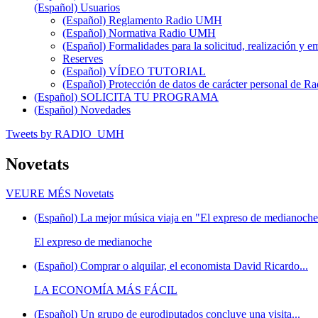
(Español) Usuarios
(Español) Reglamento Radio UMH
(Español) Normativa Radio UMH
(Español) Formalidades para la solicitud, realización 
Reserves
(Español) VÍDEO TUTORIAL
(Español) Protección de datos de carácter personal de 
(Español) SOLICITA TU PROGRAMA
(Español) Novedades
Tweets by RADIO_UMH
Novetats
VEURE MÉS
Novetats
(Español) La mejor música viaja en "El expreso de medianoche"
El expreso de medianoche
(Español) Comprar o alquilar, el economista David Ricardo...
LA ECONOMÍA MÁS FÁCIL
(Español) Un grupo de eurodiputados concluye una visita...