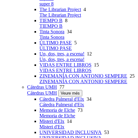
super 8
The Librarian Project
4
The Librarian Project
TIEMPO B
8
TIEMPO B
Tinta Sonora
34
Tinta Sonora
ÚLTIMO PASE
5
ÚLTIMO PASE
Un, dos, tres, a escena!
12
Un, dos, tres, a escena!
VIDAS ENTRE LIBROS
15
VIDAS ENTRE LIBROS
ZINEMANÍA CON ANTONIO SEMPERE
25
ZINEMANÍA CON ANTONIO SEMPERE
Cátedras UMH
77
Cátedras UMH
Veure més
Cátedra Palmeral d'Elx
34
Cátedra Palmeral d'Elx
Memoria de Elche
73
Memoria de Elche
Misteri d'Elx
14
Misteri d'Elx
UNIVERSIDAD INCLUSIVA
53
UNIVERSIDAD INCLUSIVA