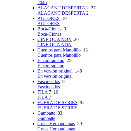
2046
ALACANT DESPERTA 2
27
ALACANT DESPERTA 2
AUTORES
10
AUTORES
Boca-Ciones
9
Boca-Ciones
CINE QUA NON
26
CINE QUA NON
Cuentos para Manolillo
13
Cuentos para Manolillo
El contraplano
25
El contraplano
En versión original
146
En versión original
Fascineados
9
Fascineados
FILA 7
10
FILA 7
FUERA DE SERIES
92
FUERA DE SERIES
Gambatte
33
Gambatte
Gotas Hernandianas
29
Gotas Hernandianas