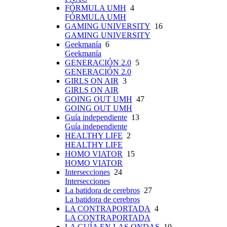
FÓRMULA UMH
4
FÓRMULA UMH
GAMING UNIVERSITY
16
GAMING UNIVERSITY
Geekmanía
6
Geekmanía
GENERACIÓN 2.0
5
GENERACIÓN 2.0
GIRLS ON AIR
3
GIRLS ON AIR
GOING OUT UMH
47
GOING OUT UMH
Guía independiente
13
Guía independiente
HEALTHY LIFE
2
HEALTHY LIFE
HOMO VIATOR
15
HOMO VIATOR
Intersecciones
24
Intersecciones
La batidora de cerebros
27
La batidora de cerebros
LA CONTRAPORTADA
4
LA CONTRAPORTADA
LA GUÍA EN LAS ONDAS
10