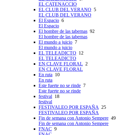
EL CATENACCIO
EL CLUB DEL VERANO
5
EL CLUB DEL VERANO
El Espacio
6
El Espacio
El hombre de las tabernas
92
El hombre de las tabernas
El mundo a juicio
7
El mundo a juicio
EL TELEADICTO
12
EL TELEADICTO
EN CLAVE FLORAL
2
EN CLAVE FLORAL
En ruta
10
En ruta
Este fuerte no se rinde
7
Este fuerte no se rinde
festival
18
festival
FESTIVALEO POR ESPAÑA
25
FESTIVALEO POR ESPAÑA
Fin de semana con Antonio Sempere
49
Fin de semana con Antonio Sempere
FNAC
9
FNAC