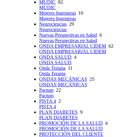
MUDIC
82
MUDIC
Mujeres Ingenieras
10
Mujeres Ingenieras
Neurociencias
29
Neurociencias
Nuevas Perspectivas en Salud
6
Nuevas Perspectivas en Salud
ONDA EMPRESARIAL CIDEM
62
ONDA EMPRESARIAL CIDEM
ONDA SALUD
4
ONDA SALUD
Onda Terapia
11
Onda Terapia
ONDAS MECÁNICAS
25
ONDAS MECÁNICAS
Pactum
22
Pactum
PISTA 4
2
PISTA 4
PLAN DIABETES
9
PLAN DIABETES
PROMOCIÓN DE LA SALUD
4
PROMOCIÓN DE LA SALUD
PROTECCIÓN DEL CLIENTE