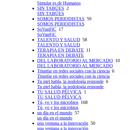
Simular es de Humanos
SIN TABÚES
2
SIN TABÚES
SOMOS PERIODISTAS
59
SOMOS PERIODISTAS
SoVanFiC
17
SoVanFiC
TALENTO Y SALUD
58
TALENTO Y SALUD
TERAPIA EN DEBATE
11
TERAPIA EN DEBATE
DEL LABORATORIO AL MERCADO
10
DEL LABORATORIO AL MERCADO
Triunfar en redes sociales con la ciencia
6
Triunfar en redes sociales con la ciencia
Tu piel habla, la podología responde
6
Tu piel habla, la podología responde
TU SALUD PÉLVICA
1
TU SALUD PÉLVICA
Tú, yo y los microbios
168
Tú, yo y los microbios
un día en el mundo
57
un día en el mundo
una ventana a la innovación
50
una ventana a la innovación