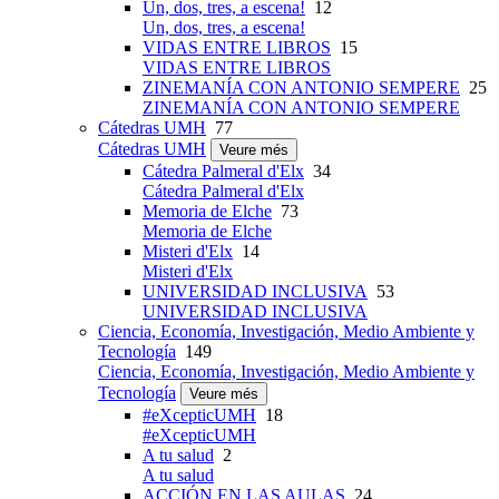
Un, dos, tres, a escena!
12
Un, dos, tres, a escena!
VIDAS ENTRE LIBROS
15
VIDAS ENTRE LIBROS
ZINEMANÍA CON ANTONIO SEMPERE
25
ZINEMANÍA CON ANTONIO SEMPERE
Cátedras UMH
77
Cátedras UMH
Veure més
Cátedra Palmeral d'Elx
34
Cátedra Palmeral d'Elx
Memoria de Elche
73
Memoria de Elche
Misteri d'Elx
14
Misteri d'Elx
UNIVERSIDAD INCLUSIVA
53
UNIVERSIDAD INCLUSIVA
Ciencia, Economía, Investigación, Medio Ambiente y
Tecnología
149
Ciencia, Economía, Investigación, Medio Ambiente y
Tecnología
Veure més
#eXcepticUMH
18
#eXcepticUMH
A tu salud
2
A tu salud
ACCIÓN EN LAS AULAS
24