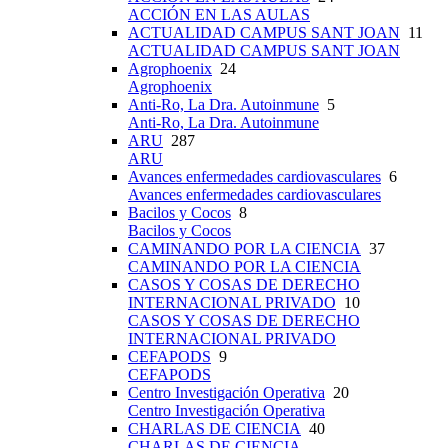
ACCIÓN EN LAS AULAS
ACTUALIDAD CAMPUS SANT JOAN
11
ACTUALIDAD CAMPUS SANT JOAN
Agrophoenix
24
Agrophoenix
Anti-Ro, La Dra. Autoinmune
5
Anti-Ro, La Dra. Autoinmune
ARU
287
ARU
Avances enfermedades cardiovasculares
6
Avances enfermedades cardiovasculares
Bacilos y Cocos
8
Bacilos y Cocos
CAMINANDO POR LA CIENCIA
37
CAMINANDO POR LA CIENCIA
CASOS Y COSAS DE DERECHO
INTERNACIONAL PRIVADO
10
CASOS Y COSAS DE DERECHO
INTERNACIONAL PRIVADO
CEFAPODS
9
CEFAPODS
Centro Investigación Operativa
20
Centro Investigación Operativa
CHARLAS DE CIENCIA
40
CHARLAS DE CIENCIA