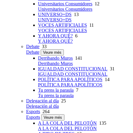
Universitarios Consumidores
12
Universitarios Consumidores
UNIVERSO+DS
13
UNIVERSO+DS
VOCES ARTIFICIALES
11
VOCES ARTIFICIALES
Y AHORA QUÉ?
6
Y AHORA QUÉ?
Debate
33
Debate
Veure més
Derribando Muros
141
Derribando Muros
IGUALDAD CONSTITUCIONAL
31
IGUALDAD CONSTITUCIONAL
POLÍTICA PARA APOLÍTICOS
14
POLÍTICA PARA APOLÍTICOS
Tu prens la paraula
7
Tu prens la paraula
Delegación al día
25
Delegación al día
Esports
264
Esports
Veure més
A LA COLA DEL PELOTÓN
135
A LA COLA DEL PELOTÓN