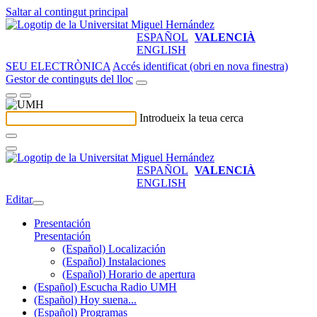
Saltar al contingut principal
ESPAÑOL
VALENCIÀ
ENGLISH
SEU ELECTRÒNICA
Accés identificat (obri en nova finestra)
Gestor de continguts del lloc
Introdueix la teua cerca
ESPAÑOL
VALENCIÀ
ENGLISH
Editar
Presentación
Presentación
(Español) Localización
(Español) Instalaciones
(Español) Horario de apertura
(Español) Escucha Radio UMH
(Español) Hoy suena...
(Español) Programas