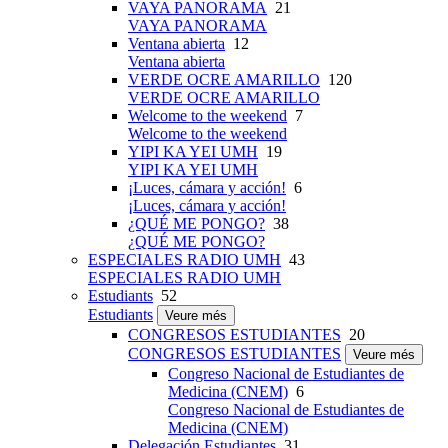
VAYA PANORAMA
21
VAYA PANORAMA
Ventana abierta
12
Ventana abierta
VERDE OCRE AMARILLO
120
VERDE OCRE AMARILLO
Welcome to the weekend
7
Welcome to the weekend
YIPI KA YEI UMH
19
YIPI KA YEI UMH
¡Luces, cámara y acción!
6
¡Luces, cámara y acción!
¿QUÉ ME PONGO?
38
¿QUÉ ME PONGO?
ESPECIALES RADIO UMH
43
ESPECIALES RADIO UMH
Estudiants
52
Estudiants
Veure més
CONGRESOS ESTUDIANTES
20
CONGRESOS ESTUDIANTES
Veure més
Congreso Nacional de Estudiantes de
Medicina (CNEM)
6
Congreso Nacional de Estudiantes de
Medicina (CNEM)
Delegación Estudiantes
31