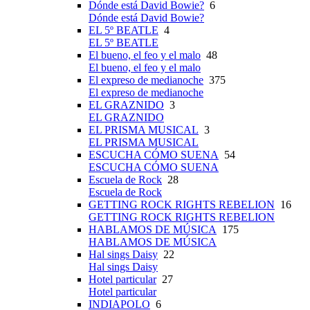
Dónde está David Bowie?
6
Dónde está David Bowie?
EL 5º BEATLE
4
EL 5º BEATLE
El bueno, el feo y el malo
48
El bueno, el feo y el malo
El expreso de medianoche
375
El expreso de medianoche
EL GRAZNIDO
3
EL GRAZNIDO
EL PRISMA MUSICAL
3
EL PRISMA MUSICAL
ESCUCHA CÓMO SUENA
54
ESCUCHA CÓMO SUENA
Escuela de Rock
28
Escuela de Rock
GETTING ROCK RIGHTS REBELION
16
GETTING ROCK RIGHTS REBELION
HABLAMOS DE MÚSICA
175
HABLAMOS DE MÚSICA
Hal sings Daisy
22
Hal sings Daisy
Hotel particular
27
Hotel particular
INDIAPOLO
6