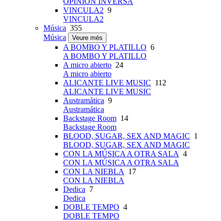
OPINIÓN INVERSA
VINCULA2
9
VINCULA2
Música
355
Música
Veure més
A BOMBO Y PLATILLO
6
A BOMBO Y PLATILLO
A micro abierto
24
A micro abierto
ALICANTE LIVE MUSIC
112
ALICANTE LIVE MUSIC
Austramática
9
Austramática
Backstage Room
14
Backstage Room
BLOOD, SUGAR, SEX AND MAGIC
1
BLOOD, SUGAR, SEX AND MAGIC
CON LA MÚSICA A OTRA SALA
4
CON LA MÚSICA A OTRA SALA
CON LA NIEBLA
17
CON LA NIEBLA
Dedica
7
Dedica
DOBLE TEMPO
4
DOBLE TEMPO