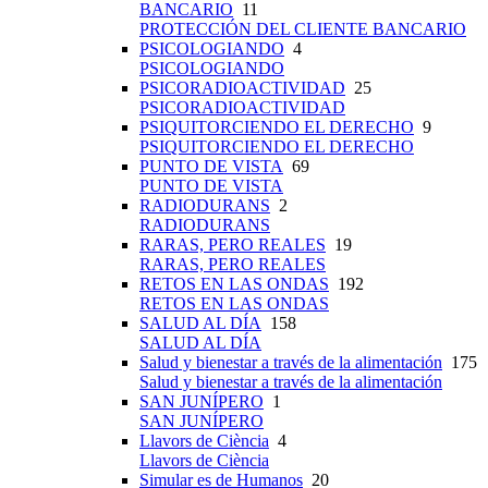
BANCARIO
11
PROTECCIÓN DEL CLIENTE BANCARIO
PSICOLOGIANDO
4
PSICOLOGIANDO
PSICORADIOACTIVIDAD
25
PSICORADIOACTIVIDAD
PSIQUITORCIENDO EL DERECHO
9
PSIQUITORCIENDO EL DERECHO
PUNTO DE VISTA
69
PUNTO DE VISTA
RADIODURANS
2
RADIODURANS
RARAS, PERO REALES
19
RARAS, PERO REALES
RETOS EN LAS ONDAS
192
RETOS EN LAS ONDAS
SALUD AL DÍA
158
SALUD AL DÍA
Salud y bienestar a través de la alimentación
175
Salud y bienestar a través de la alimentación
SAN JUNÍPERO
1
SAN JUNÍPERO
Llavors de Ciència
4
Llavors de Ciència
Simular es de Humanos
20