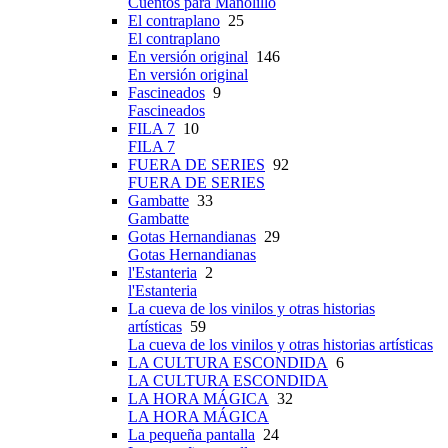
Cuentos para Manolillo
El contraplano
25
El contraplano
En versión original
146
En versión original
Fascineados
9
Fascineados
FILA 7
10
FILA 7
FUERA DE SERIES
92
FUERA DE SERIES
Gambatte
33
Gambatte
Gotas Hernandianas
29
Gotas Hernandianas
l'Estanteria
2
l'Estanteria
La cueva de los vinilos y otras historias
artísticas
59
La cueva de los vinilos y otras historias artísticas
LA CULTURA ESCONDIDA
6
LA CULTURA ESCONDIDA
LA HORA MÁGICA
32
LA HORA MÁGICA
La pequeña pantalla
24