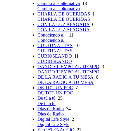
Camino a la alternativa
18
Camino a la alternativa
CHARLA DE QUERIDAS
1
CHARLA DE QUERIDAS
CON LA LUZ APAGADA
6
CON LA LUZ APAGADA
Conociendo a...
11
Conociendo a...
CULTUNAUTAS
10
CULTUNAUTAS
CURIOSEANDO
11
CURIOSEANDO
DANDO TIEMPO AL TIEMPO
3
DANDO TIEMPO AL TIEMPO
DE LA RADIO A TU MESA
6
DE LA RADIO A TU MESA
DE TOT UN POC
7
DE TOT UN POC
De tú a tú
25
De tú a tú
Días de Radio
34
Días de Radio
Digital Life Style
2
Digital Life Style
EL CATENACCIO
27