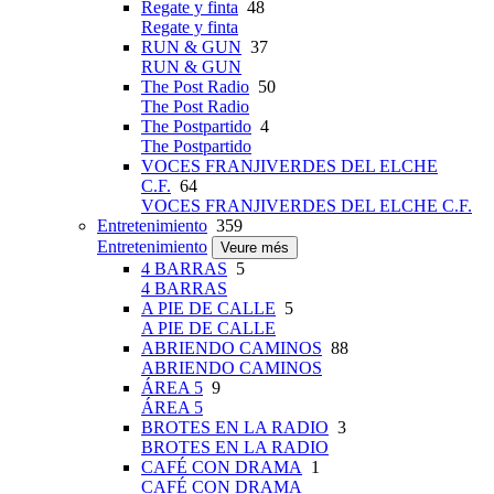
Regate y finta
48
Regate y finta
RUN & GUN
37
RUN & GUN
The Post Radio
50
The Post Radio
The Postpartido
4
The Postpartido
VOCES FRANJIVERDES DEL ELCHE
C.F.
64
VOCES FRANJIVERDES DEL ELCHE C.F.
Entretenimiento
359
Entretenimiento
Veure més
4 BARRAS
5
4 BARRAS
A PIE DE CALLE
5
A PIE DE CALLE
ABRIENDO CAMINOS
88
ABRIENDO CAMINOS
ÁREA 5
9
ÁREA 5
BROTES EN LA RADIO
3
BROTES EN LA RADIO
CAFÉ CON DRAMA
1
CAFÉ CON DRAMA