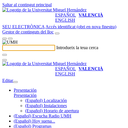
Saltar al contingut principal
ESPAÑOL
VALENCIÀ
ENGLISH
SEU ELECTRÒNICA
Accés identificat (obri en nova finestra)
Gestor de continguts del lloc
Introdueix la teua cerca
ESPAÑOL
VALENCIÀ
ENGLISH
Editar
Presentación
Presentación
(Español) Localización
(Español) Instalaciones
(Español) Horario de apertura
(Español) Escucha Radio UMH
(Español) Hoy suena...
(Español) Programas