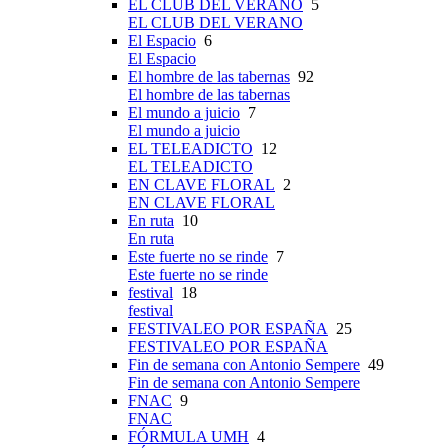
EL CLUB DEL VERANO
5
EL CLUB DEL VERANO
El Espacio
6
El Espacio
El hombre de las tabernas
92
El hombre de las tabernas
El mundo a juicio
7
El mundo a juicio
EL TELEADICTO
12
EL TELEADICTO
EN CLAVE FLORAL
2
EN CLAVE FLORAL
En ruta
10
En ruta
Este fuerte no se rinde
7
Este fuerte no se rinde
festival
18
festival
FESTIVALEO POR ESPAÑA
25
FESTIVALEO POR ESPAÑA
Fin de semana con Antonio Sempere
49
Fin de semana con Antonio Sempere
FNAC
9
FNAC
FÓRMULA UMH
4