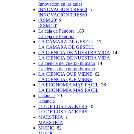
Innovación en las aulas
INNOVACIÓN TRES60
5
INNOVACIÓN TRES60
iXSM 20'
9
iXSM 20'
La caja de Pandora
189
La caja de Pandora
LA CÁMARA DE GESELL
17
LA CÁMARA DE GESELL
LA CIENCIA DE NUESTRA VIDA
14
LA CIENCIA DE NUESTRA VIDA
La ciencia del cuerpo humano
14
La ciencia del cuerpo humano
LA CIENCIA QUE VIENE
62
LA CIENCIA QUE VIENE
LA ECONOMÍA MÁS FÁCIL
36
LA ECONOMÍA MÁS FÁCIL
lactancia
29
lactancia
LO DE LOS HACKERS
35
LO DE LOS HACKERS
MAESTRÍA
1
MAESTRÍA
MUDIC
82
MUDIC