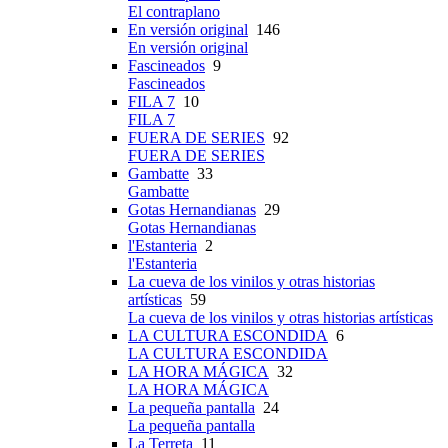
El contraplano
En versión original
146
En versión original
Fascineados
9
Fascineados
FILA 7
10
FILA 7
FUERA DE SERIES
92
FUERA DE SERIES
Gambatte
33
Gambatte
Gotas Hernandianas
29
Gotas Hernandianas
l'Estanteria
2
l'Estanteria
La cueva de los vinilos y otras historias
artísticas
59
La cueva de los vinilos y otras historias artísticas
LA CULTURA ESCONDIDA
6
LA CULTURA ESCONDIDA
LA HORA MÁGICA
32
LA HORA MÁGICA
La pequeña pantalla
24
La pequeña pantalla
La Terreta
11