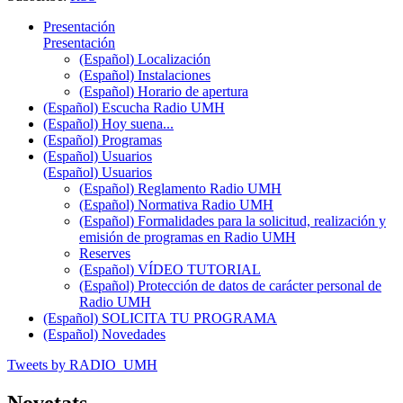
Presentación
Presentación
(Español) Localización
(Español) Instalaciones
(Español) Horario de apertura
(Español) Escucha Radio UMH
(Español) Hoy suena...
(Español) Programas
(Español) Usuarios
(Español) Usuarios
(Español) Reglamento Radio UMH
(Español) Normativa Radio UMH
(Español) Formalidades para la solicitud, realización y
emisión de programas en Radio UMH
Reserves
(Español) VÍDEO TUTORIAL
(Español) Protección de datos de carácter personal de
Radio UMH
(Español) SOLICITA TU PROGRAMA
(Español) Novedades
Tweets by RADIO_UMH
Novetats