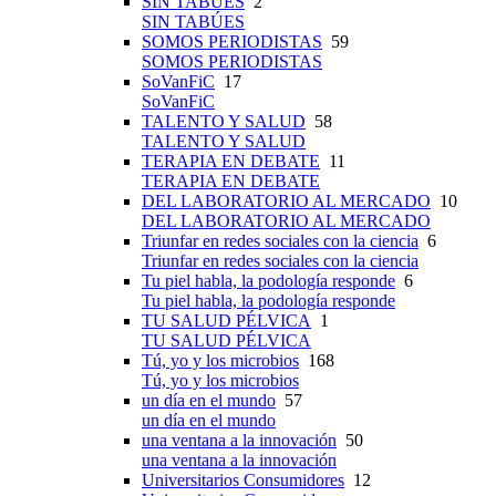
SIN TABÚES
2
SIN TABÚES
SOMOS PERIODISTAS
59
SOMOS PERIODISTAS
SoVanFiC
17
SoVanFiC
TALENTO Y SALUD
58
TALENTO Y SALUD
TERAPIA EN DEBATE
11
TERAPIA EN DEBATE
DEL LABORATORIO AL MERCADO
10
DEL LABORATORIO AL MERCADO
Triunfar en redes sociales con la ciencia
6
Triunfar en redes sociales con la ciencia
Tu piel habla, la podología responde
6
Tu piel habla, la podología responde
TU SALUD PÉLVICA
1
TU SALUD PÉLVICA
Tú, yo y los microbios
168
Tú, yo y los microbios
un día en el mundo
57
un día en el mundo
una ventana a la innovación
50
una ventana a la innovación
Universitarios Consumidores
12