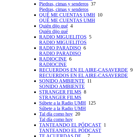
Piedras, cimas y senderos
37
Piedras, cimas y senderos
QUÉ ME CUENTAS UMH
10
QUÉ ME CUENTAS UMH
Quién dijo qué
4
Quién dijo qué
RADIO MIGUELITOS
5
RADIO MIGUELITOS
RADIO PARADISO
6
RADIO PARADISO
RADIOCINE
6
RADIOCINE
RECUERDOS EN EL AIRE-CASAVERDE
9
RECUERDOS EN EL AIRE-CASAVERDE
SONIDO AMBIENTE
11
SONIDO AMBIENTE
STRANGER FILMS
8
STRANGER FILMS
Súbete a la Radio UMH
125
Súbete a la Radio UMH
Tal día como hoy
20
Tal día como hoy
TANTEANDO EL PÓDCAST
1
TANTEANDO EL PÓDCAST
TE ACUERDAS DE...
7