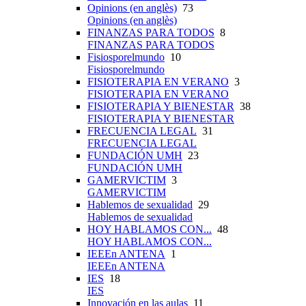
Opinions (en anglès)
73
Opinions (en anglès)
FINANZAS PARA TODOS
8
FINANZAS PARA TODOS
Fisiosporelmundo
10
Fisiosporelmundo
FISIOTERAPIA EN VERANO
3
FISIOTERAPIA EN VERANO
FISIOTERAPIA Y BIENESTAR
38
FISIOTERAPIA Y BIENESTAR
FRECUENCIA LEGAL
31
FRECUENCIA LEGAL
FUNDACIÓN UMH
23
FUNDACIÓN UMH
GAMERVICTIM
3
GAMERVICTIM
Hablemos de sexualidad
29
Hablemos de sexualidad
HOY HABLAMOS CON...
48
HOY HABLAMOS CON...
IEEEn ANTENA
1
IEEEn ANTENA
IES
18
IES
Innovación en las aulas
11