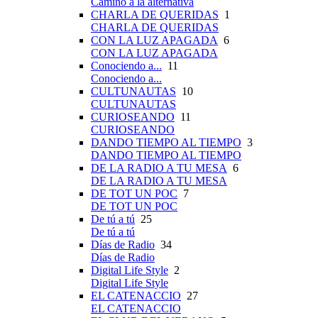
Camino a la alternativa
CHARLA DE QUERIDAS
1
CHARLA DE QUERIDAS
CON LA LUZ APAGADA
6
CON LA LUZ APAGADA
Conociendo a...
11
Conociendo a...
CULTUNAUTAS
10
CULTUNAUTAS
CURIOSEANDO
11
CURIOSEANDO
DANDO TIEMPO AL TIEMPO
3
DANDO TIEMPO AL TIEMPO
DE LA RADIO A TU MESA
6
DE LA RADIO A TU MESA
DE TOT UN POC
7
DE TOT UN POC
De tú a tú
25
De tú a tú
Días de Radio
34
Días de Radio
Digital Life Style
2
Digital Life Style
EL CATENACCIO
27
EL CATENACCIO