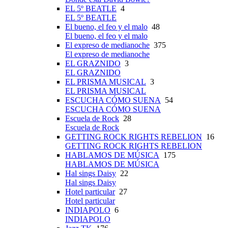
EL 5º BEATLE
4
EL 5º BEATLE
El bueno, el feo y el malo
48
El bueno, el feo y el malo
El expreso de medianoche
375
El expreso de medianoche
EL GRAZNIDO
3
EL GRAZNIDO
EL PRISMA MUSICAL
3
EL PRISMA MUSICAL
ESCUCHA CÓMO SUENA
54
ESCUCHA CÓMO SUENA
Escuela de Rock
28
Escuela de Rock
GETTING ROCK RIGHTS REBELION
16
GETTING ROCK RIGHTS REBELION
HABLAMOS DE MÚSICA
175
HABLAMOS DE MÚSICA
Hal sings Daisy
22
Hal sings Daisy
Hotel particular
27
Hotel particular
INDIAPOLO
6
INDIAPOLO