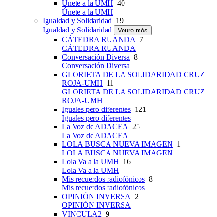
Únete a la UMH
40
Únete a la UMH
Igualdad y Solidaridad
19
Igualdad y Solidaridad
Veure més
CÁTEDRA RUANDA
7
CÁTEDRA RUANDA
Conversación Diversa
8
Conversación Diversa
GLORIETA DE LA SOLIDARIDAD CRUZ
ROJA-UMH
11
GLORIETA DE LA SOLIDARIDAD CRUZ
ROJA-UMH
Iguales pero diferentes
121
Iguales pero diferentes
La Voz de ADACEA
25
La Voz de ADACEA
LOLA BUSCA NUEVA IMAGEN
1
LOLA BUSCA NUEVA IMAGEN
Lola Va a la UMH
16
Lola Va a la UMH
Mis recuerdos radiofónicos
8
Mis recuerdos radiofónicos
OPINIÓN INVERSA
2
OPINIÓN INVERSA
VINCULA2
9