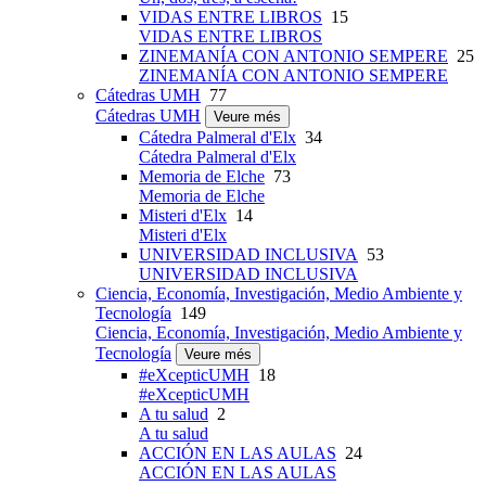
VIDAS ENTRE LIBROS
15
VIDAS ENTRE LIBROS
ZINEMANÍA CON ANTONIO SEMPERE
25
ZINEMANÍA CON ANTONIO SEMPERE
Cátedras UMH
77
Cátedras UMH
Veure més
Cátedra Palmeral d'Elx
34
Cátedra Palmeral d'Elx
Memoria de Elche
73
Memoria de Elche
Misteri d'Elx
14
Misteri d'Elx
UNIVERSIDAD INCLUSIVA
53
UNIVERSIDAD INCLUSIVA
Ciencia, Economía, Investigación, Medio Ambiente y
Tecnología
149
Ciencia, Economía, Investigación, Medio Ambiente y
Tecnología
Veure més
#eXcepticUMH
18
#eXcepticUMH
A tu salud
2
A tu salud
ACCIÓN EN LAS AULAS
24
ACCIÓN EN LAS AULAS