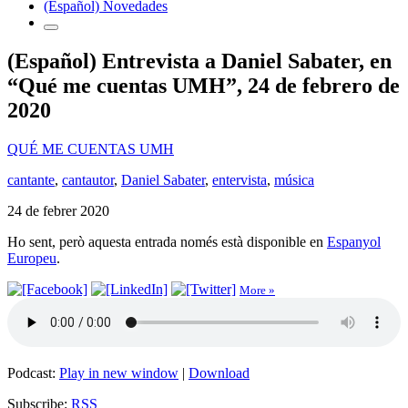
(Español) Novedades
(Español) Entrevista a Daniel Sabater, en
“Qué me cuentas UMH”, 24 de febrero de
2020
QUÉ ME CUENTAS UMH
cantante
,
cantautor
,
Daniel Sabater
,
entervista
,
música
24 de febrer 2020
Ho sent, però aquesta entrada només està disponible en
Espanyol
Europeu
.
More »
Podcast:
Play in new window
|
Download
Subscribe:
RSS