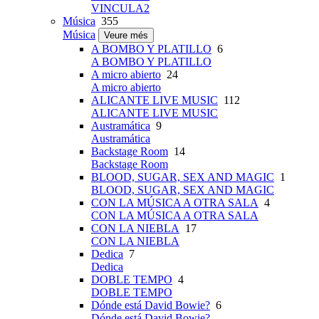
VINCULA2
Música
355
Música
Veure més
A BOMBO Y PLATILLO
6
A BOMBO Y PLATILLO
A micro abierto
24
A micro abierto
ALICANTE LIVE MUSIC
112
ALICANTE LIVE MUSIC
Austramática
9
Austramática
Backstage Room
14
Backstage Room
BLOOD, SUGAR, SEX AND MAGIC
1
BLOOD, SUGAR, SEX AND MAGIC
CON LA MÚSICA A OTRA SALA
4
CON LA MÚSICA A OTRA SALA
CON LA NIEBLA
17
CON LA NIEBLA
Dedica
7
Dedica
DOBLE TEMPO
4
DOBLE TEMPO
Dónde está David Bowie?
6
Dónde está David Bowie?