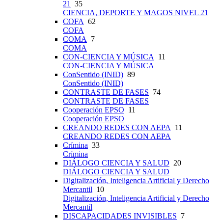
21
35
CIENCIA, DEPORTE Y MAGOS NIVEL 21
COFA
62
COFA
COMA
7
COMA
CON-CIENCIA Y MÚSICA
11
CON-CIENCIA Y MÚSICA
ConSentido (INID)
89
ConSentido (INID)
CONTRASTE DE FASES
74
CONTRASTE DE FASES
Cooperación EPSO
11
Cooperación EPSO
CREANDO REDES CON AEPA
11
CREANDO REDES CON AEPA
Crímina
33
Crímina
DIÁLOGO CIENCIA Y SALUD
20
DIÁLOGO CIENCIA Y SALUD
Digitalización, Inteligencia Artificial y Derecho
Mercantil
10
Digitalización, Inteligencia Artificial y Derecho
Mercantil
DISCAPACIDADES INVISIBLES
7