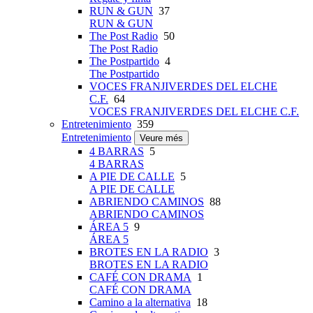
RUN & GUN
37
RUN & GUN
The Post Radio
50
The Post Radio
The Postpartido
4
The Postpartido
VOCES FRANJIVERDES DEL ELCHE
C.F.
64
VOCES FRANJIVERDES DEL ELCHE C.F.
Entretenimiento
359
Entretenimiento
Veure més
4 BARRAS
5
4 BARRAS
A PIE DE CALLE
5
A PIE DE CALLE
ABRIENDO CAMINOS
88
ABRIENDO CAMINOS
ÁREA 5
9
ÁREA 5
BROTES EN LA RADIO
3
BROTES EN LA RADIO
CAFÉ CON DRAMA
1
CAFÉ CON DRAMA
Camino a la alternativa
18