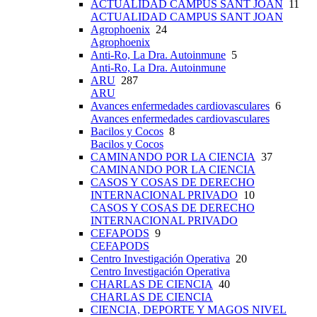
ACTUALIDAD CAMPUS SANT JOAN
11
ACTUALIDAD CAMPUS SANT JOAN
Agrophoenix
24
Agrophoenix
Anti-Ro, La Dra. Autoinmune
5
Anti-Ro, La Dra. Autoinmune
ARU
287
ARU
Avances enfermedades cardiovasculares
6
Avances enfermedades cardiovasculares
Bacilos y Cocos
8
Bacilos y Cocos
CAMINANDO POR LA CIENCIA
37
CAMINANDO POR LA CIENCIA
CASOS Y COSAS DE DERECHO
INTERNACIONAL PRIVADO
10
CASOS Y COSAS DE DERECHO
INTERNACIONAL PRIVADO
CEFAPODS
9
CEFAPODS
Centro Investigación Operativa
20
Centro Investigación Operativa
CHARLAS DE CIENCIA
40
CHARLAS DE CIENCIA
CIENCIA, DEPORTE Y MAGOS NIVEL