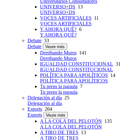
Universitarios Consumidores
UNIVERSO+DS
13
UNIVERSO+DS
VOCES ARTIFICIALES
11
VOCES ARTIFICIALES
Y AHORA QUÉ?
6
Y AHORA QUÉ?
Debate
33
Debate
Veure més
Derribando Muros
141
Derribando Muros
IGUALDAD CONSTITUCIONAL
31
IGUALDAD CONSTITUCIONAL
POLÍTICA PARA APOLÍTICOS
14
POLÍTICA PARA APOLÍTICOS
Tu prens la paraula
7
Tu prens la paraula
Delegación al día
25
Delegación al día
Esports
264
Esports
Veure més
A LA COLA DEL PELOTÓN
135
A LA COLA DEL PELOTÓN
A TIRO DE TRES
13
A TIRO DE TRES