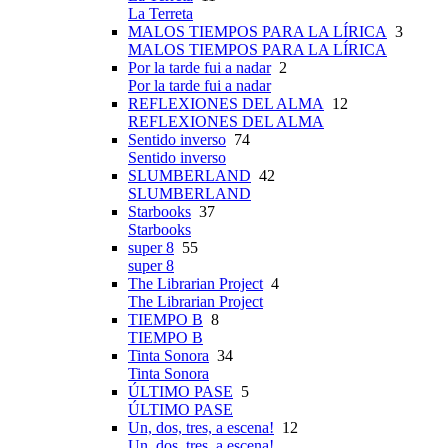
La Terreta
MALOS TIEMPOS PARA LA LÍRICA
3
MALOS TIEMPOS PARA LA LÍRICA
Por la tarde fui a nadar
2
Por la tarde fui a nadar
REFLEXIONES DEL ALMA
12
REFLEXIONES DEL ALMA
Sentido inverso
74
Sentido inverso
SLUMBERLAND
42
SLUMBERLAND
Starbooks
37
Starbooks
super 8
55
super 8
The Librarian Project
4
The Librarian Project
TIEMPO B
8
TIEMPO B
Tinta Sonora
34
Tinta Sonora
ÚLTIMO PASE
5
ÚLTIMO PASE
Un, dos, tres, a escena!
12
Un, dos, tres, a escena!