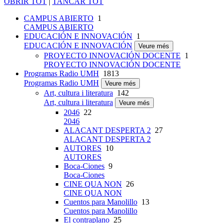
OBRIR TOT
|
TANCAR TOT
CAMPUS ABIERTO
1
CAMPUS ABIERTO
EDUCACIÓN E INNOVACIÓN
1
EDUCACIÓN E INNOVACIÓN
Veure més
PROYECTO INNOVACIÓN DOCENTE
1
PROYECTO INNOVACIÓN DOCENTE
Programas Radio UMH
1813
Programas Radio UMH
Veure més
Art, cultura i literatura
142
Art, cultura i literatura
Veure més
2046
22
2046
ALACANT DESPERTA 2
27
ALACANT DESPERTA 2
AUTORES
10
AUTORES
Boca-Ciones
9
Boca-Ciones
CINE QUA NON
26
CINE QUA NON
Cuentos para Manolillo
13
Cuentos para Manolillo
El contraplano
25