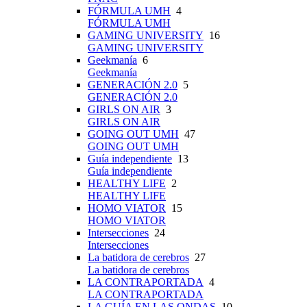
FÓRMULA UMH
4
FÓRMULA UMH
GAMING UNIVERSITY
16
GAMING UNIVERSITY
Geekmanía
6
Geekmanía
GENERACIÓN 2.0
5
GENERACIÓN 2.0
GIRLS ON AIR
3
GIRLS ON AIR
GOING OUT UMH
47
GOING OUT UMH
Guía independiente
13
Guía independiente
HEALTHY LIFE
2
HEALTHY LIFE
HOMO VIATOR
15
HOMO VIATOR
Intersecciones
24
Intersecciones
La batidora de cerebros
27
La batidora de cerebros
LA CONTRAPORTADA
4
LA CONTRAPORTADA
LA GUÍA EN LAS ONDAS
10