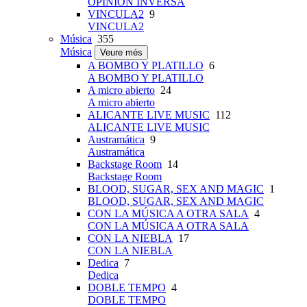
OPINIÓN INVERSA
VINCULA2
9
VINCULA2
Música
355
Música
Veure més
A BOMBO Y PLATILLO
6
A BOMBO Y PLATILLO
A micro abierto
24
A micro abierto
ALICANTE LIVE MUSIC
112
ALICANTE LIVE MUSIC
Austramática
9
Austramática
Backstage Room
14
Backstage Room
BLOOD, SUGAR, SEX AND MAGIC
1
BLOOD, SUGAR, SEX AND MAGIC
CON LA MÚSICA A OTRA SALA
4
CON LA MÚSICA A OTRA SALA
CON LA NIEBLA
17
CON LA NIEBLA
Dedica
7
Dedica
DOBLE TEMPO
4
DOBLE TEMPO