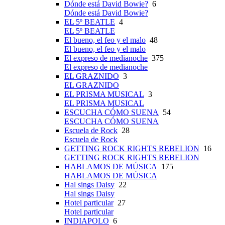
Dónde está David Bowie?
6
Dónde está David Bowie?
EL 5º BEATLE
4
EL 5º BEATLE
El bueno, el feo y el malo
48
El bueno, el feo y el malo
El expreso de medianoche
375
El expreso de medianoche
EL GRAZNIDO
3
EL GRAZNIDO
EL PRISMA MUSICAL
3
EL PRISMA MUSICAL
ESCUCHA CÓMO SUENA
54
ESCUCHA CÓMO SUENA
Escuela de Rock
28
Escuela de Rock
GETTING ROCK RIGHTS REBELION
16
GETTING ROCK RIGHTS REBELION
HABLAMOS DE MÚSICA
175
HABLAMOS DE MÚSICA
Hal sings Daisy
22
Hal sings Daisy
Hotel particular
27
Hotel particular
INDIAPOLO
6