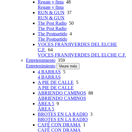
Regate y finta
48
Regate y finta
RUN & GUN
37
RUN & GUN
The Post Radio
50
The Post Radio
The Postpartido
4
The Postpartido
VOCES FRANJIVERDES DEL ELCHE
C.F.
64
VOCES FRANJIVERDES DEL ELCHE C.F.
Entretenimiento
359
Entretenimiento
Veure més
4 BARRAS
5
4 BARRAS
A PIE DE CALLE
5
A PIE DE CALLE
ABRIENDO CAMINOS
88
ABRIENDO CAMINOS
ÁREA 5
9
ÁREA 5
BROTES EN LA RADIO
3
BROTES EN LA RADIO
CAFÉ CON DRAMA
1
CAFÉ CON DRAMA