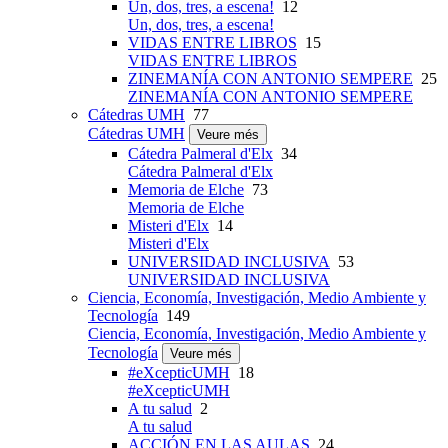
Un, dos, tres, a escena!
12
Un, dos, tres, a escena!
VIDAS ENTRE LIBROS
15
VIDAS ENTRE LIBROS
ZINEMANÍA CON ANTONIO SEMPERE
25
ZINEMANÍA CON ANTONIO SEMPERE
Cátedras UMH
77
Cátedras UMH
Veure més
Cátedra Palmeral d'Elx
34
Cátedra Palmeral d'Elx
Memoria de Elche
73
Memoria de Elche
Misteri d'Elx
14
Misteri d'Elx
UNIVERSIDAD INCLUSIVA
53
UNIVERSIDAD INCLUSIVA
Ciencia, Economía, Investigación, Medio Ambiente y
Tecnología
149
Ciencia, Economía, Investigación, Medio Ambiente y
Tecnología
Veure més
#eXcepticUMH
18
#eXcepticUMH
A tu salud
2
A tu salud
ACCIÓN EN LAS AULAS
24