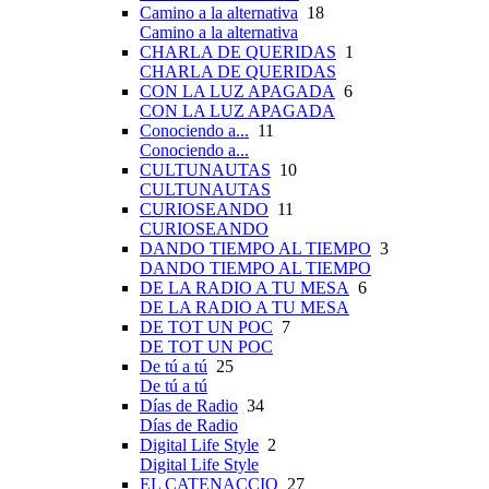
Camino a la alternativa
18
Camino a la alternativa
CHARLA DE QUERIDAS
1
CHARLA DE QUERIDAS
CON LA LUZ APAGADA
6
CON LA LUZ APAGADA
Conociendo a...
11
Conociendo a...
CULTUNAUTAS
10
CULTUNAUTAS
CURIOSEANDO
11
CURIOSEANDO
DANDO TIEMPO AL TIEMPO
3
DANDO TIEMPO AL TIEMPO
DE LA RADIO A TU MESA
6
DE LA RADIO A TU MESA
DE TOT UN POC
7
DE TOT UN POC
De tú a tú
25
De tú a tú
Días de Radio
34
Días de Radio
Digital Life Style
2
Digital Life Style
EL CATENACCIO
27