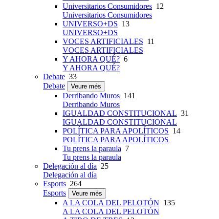
Universitarios Consumidores
12
Universitarios Consumidores
UNIVERSO+DS
13
UNIVERSO+DS
VOCES ARTIFICIALES
11
VOCES ARTIFICIALES
Y AHORA QUÉ?
6
Y AHORA QUÉ?
Debate
33
Debate
Veure més
Derribando Muros
141
Derribando Muros
IGUALDAD CONSTITUCIONAL
31
IGUALDAD CONSTITUCIONAL
POLÍTICA PARA APOLÍTICOS
14
POLÍTICA PARA APOLÍTICOS
Tu prens la paraula
7
Tu prens la paraula
Delegación al día
25
Delegación al día
Esports
264
Esports
Veure més
A LA COLA DEL PELOTÓN
135
A LA COLA DEL PELOTÓN