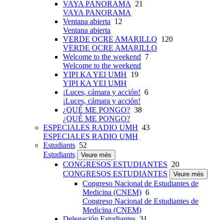
VAYA PANORAMA
21
VAYA PANORAMA
Ventana abierta
12
Ventana abierta
VERDE OCRE AMARILLO
120
VERDE OCRE AMARILLO
Welcome to the weekend
7
Welcome to the weekend
YIPI KA YEI UMH
19
YIPI KA YEI UMH
¡Luces, cámara y acción!
6
¡Luces, cámara y acción!
¿QUÉ ME PONGO?
38
¿QUÉ ME PONGO?
ESPECIALES RADIO UMH
43
ESPECIALES RADIO UMH
Estudiants
52
Estudiants
Veure més
CONGRESOS ESTUDIANTES
20
CONGRESOS ESTUDIANTES
Veure més
Congreso Nacional de Estudiantes de
Medicina (CNEM)
6
Congreso Nacional de Estudiantes de
Medicina (CNEM)
Delegación Estudiantes
31