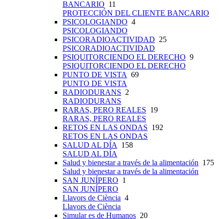
BANCARIO
11
PROTECCIÓN DEL CLIENTE BANCARIO
PSICOLOGIANDO
4
PSICOLOGIANDO
PSICORADIOACTIVIDAD
25
PSICORADIOACTIVIDAD
PSIQUITORCIENDO EL DERECHO
9
PSIQUITORCIENDO EL DERECHO
PUNTO DE VISTA
69
PUNTO DE VISTA
RADIODURANS
2
RADIODURANS
RARAS, PERO REALES
19
RARAS, PERO REALES
RETOS EN LAS ONDAS
192
RETOS EN LAS ONDAS
SALUD AL DÍA
158
SALUD AL DÍA
Salud y bienestar a través de la alimentación
175
Salud y bienestar a través de la alimentación
SAN JUNÍPERO
1
SAN JUNÍPERO
Llavors de Ciència
4
Llavors de Ciència
Simular es de Humanos
20