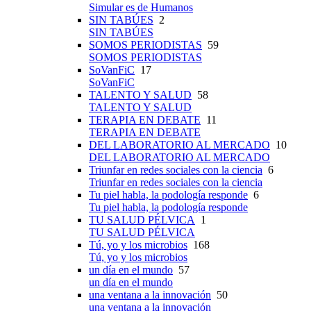
Simular es de Humanos
SIN TABÚES
2
SIN TABÚES
SOMOS PERIODISTAS
59
SOMOS PERIODISTAS
SoVanFiC
17
SoVanFiC
TALENTO Y SALUD
58
TALENTO Y SALUD
TERAPIA EN DEBATE
11
TERAPIA EN DEBATE
DEL LABORATORIO AL MERCADO
10
DEL LABORATORIO AL MERCADO
Triunfar en redes sociales con la ciencia
6
Triunfar en redes sociales con la ciencia
Tu piel habla, la podología responde
6
Tu piel habla, la podología responde
TU SALUD PÉLVICA
1
TU SALUD PÉLVICA
Tú, yo y los microbios
168
Tú, yo y los microbios
un día en el mundo
57
un día en el mundo
una ventana a la innovación
50
una ventana a la innovación