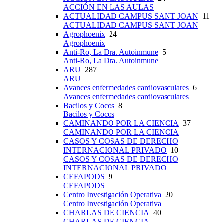
ACCIÓN EN LAS AULAS
ACTUALIDAD CAMPUS SANT JOAN
11
ACTUALIDAD CAMPUS SANT JOAN
Agrophoenix
24
Agrophoenix
Anti-Ro, La Dra. Autoinmune
5
Anti-Ro, La Dra. Autoinmune
ARU
287
ARU
Avances enfermedades cardiovasculares
6
Avances enfermedades cardiovasculares
Bacilos y Cocos
8
Bacilos y Cocos
CAMINANDO POR LA CIENCIA
37
CAMINANDO POR LA CIENCIA
CASOS Y COSAS DE DERECHO
INTERNACIONAL PRIVADO
10
CASOS Y COSAS DE DERECHO
INTERNACIONAL PRIVADO
CEFAPODS
9
CEFAPODS
Centro Investigación Operativa
20
Centro Investigación Operativa
CHARLAS DE CIENCIA
40
CHARLAS DE CIENCIA