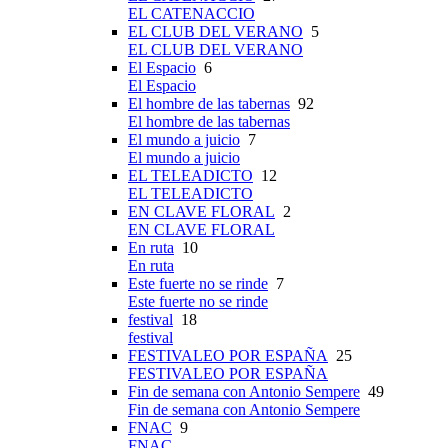
EL CATENACCIO
EL CLUB DEL VERANO
5
EL CLUB DEL VERANO
El Espacio
6
El Espacio
El hombre de las tabernas
92
El hombre de las tabernas
El mundo a juicio
7
El mundo a juicio
EL TELEADICTO
12
EL TELEADICTO
EN CLAVE FLORAL
2
EN CLAVE FLORAL
En ruta
10
En ruta
Este fuerte no se rinde
7
Este fuerte no se rinde
festival
18
festival
FESTIVALEO POR ESPAÑA
25
FESTIVALEO POR ESPAÑA
Fin de semana con Antonio Sempere
49
Fin de semana con Antonio Sempere
FNAC
9
FNAC