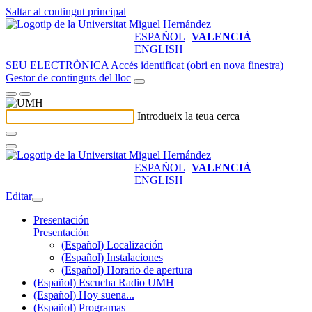
Saltar al contingut principal
ESPAÑOL
VALENCIÀ
ENGLISH
SEU ELECTRÒNICA
Accés identificat (obri en nova finestra)
Gestor de continguts del lloc
Introdueix la teua cerca
ESPAÑOL
VALENCIÀ
ENGLISH
Editar
Presentación
Presentación
(Español) Localización
(Español) Instalaciones
(Español) Horario de apertura
(Español) Escucha Radio UMH
(Español) Hoy suena...
(Español) Programas