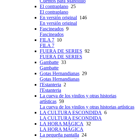
Cuentos para Manolillo
El contraplano
25
El contraplano
En versión original
146
En versión original
Fascineados
9
Fascineados
FILA 7
10
FILA 7
FUERA DE SERIES
92
FUERA DE SERIES
Gambatte
33
Gambatte
Gotas Hernandianas
29
Gotas Hernandianas
l'Estanteria
2
l'Estanteria
La cueva de los vinilos y otras historias
artísticas
59
La cueva de los vinilos y otras historias artísticas
LA CULTURA ESCONDIDA
6
LA CULTURA ESCONDIDA
LA HORA MÁGICA
32
LA HORA MÁGICA
La pequeña pantalla
24