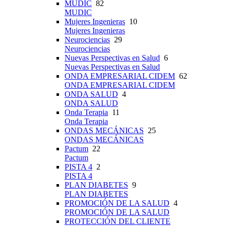
MUDIC
82
MUDIC
Mujeres Ingenieras
10
Mujeres Ingenieras
Neurociencias
29
Neurociencias
Nuevas Perspectivas en Salud
6
Nuevas Perspectivas en Salud
ONDA EMPRESARIAL CIDEM
62
ONDA EMPRESARIAL CIDEM
ONDA SALUD
4
ONDA SALUD
Onda Terapia
11
Onda Terapia
ONDAS MECÁNICAS
25
ONDAS MECÁNICAS
Pactum
22
Pactum
PISTA 4
2
PISTA 4
PLAN DIABETES
9
PLAN DIABETES
PROMOCIÓN DE LA SALUD
4
PROMOCIÓN DE LA SALUD
PROTECCIÓN DEL CLIENTE