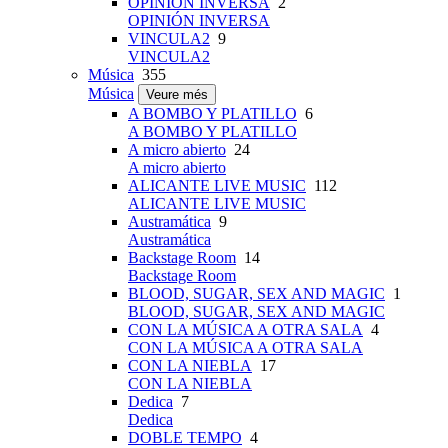
OPINIÓN INVERSA
2
OPINIÓN INVERSA
VINCULA2
9
VINCULA2
Música
355
Música
Veure més
A BOMBO Y PLATILLO
6
A BOMBO Y PLATILLO
A micro abierto
24
A micro abierto
ALICANTE LIVE MUSIC
112
ALICANTE LIVE MUSIC
Austramática
9
Austramática
Backstage Room
14
Backstage Room
BLOOD, SUGAR, SEX AND MAGIC
1
BLOOD, SUGAR, SEX AND MAGIC
CON LA MÚSICA A OTRA SALA
4
CON LA MÚSICA A OTRA SALA
CON LA NIEBLA
17
CON LA NIEBLA
Dedica
7
Dedica
DOBLE TEMPO
4