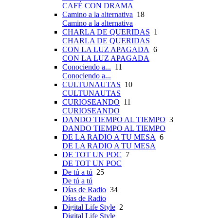
CAFÉ CON DRAMA
Camino a la alternativa
18
Camino a la alternativa
CHARLA DE QUERIDAS
1
CHARLA DE QUERIDAS
CON LA LUZ APAGADA
6
CON LA LUZ APAGADA
Conociendo a...
11
Conociendo a...
CULTUNAUTAS
10
CULTUNAUTAS
CURIOSEANDO
11
CURIOSEANDO
DANDO TIEMPO AL TIEMPO
3
DANDO TIEMPO AL TIEMPO
DE LA RADIO A TU MESA
6
DE LA RADIO A TU MESA
DE TOT UN POC
7
DE TOT UN POC
De tú a tú
25
De tú a tú
Días de Radio
34
Días de Radio
Digital Life Style
2
Digital Life Style