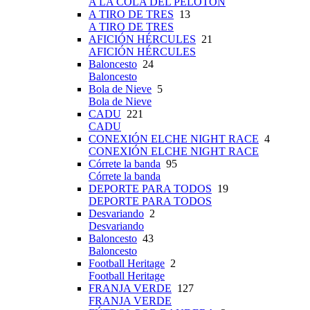
A LA COLA DEL PELOTÓN
A TIRO DE TRES
13
A TIRO DE TRES
AFICIÓN HÉRCULES
21
AFICIÓN HÉRCULES
Baloncesto
24
Baloncesto
Bola de Nieve
5
Bola de Nieve
CADU
221
CADU
CONEXIÓN ELCHE NIGHT RACE
4
CONEXIÓN ELCHE NIGHT RACE
Córrete la banda
95
Córrete la banda
DEPORTE PARA TODOS
19
DEPORTE PARA TODOS
Desvariando
2
Desvariando
Baloncesto
43
Baloncesto
Football Heritage
2
Football Heritage
FRANJA VERDE
127
FRANJA VERDE