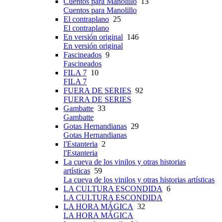
Cuentos para Manolillo
13
Cuentos para Manolillo
El contraplano
25
El contraplano
En versión original
146
En versión original
Fascineados
9
Fascineados
FILA 7
10
FILA 7
FUERA DE SERIES
92
FUERA DE SERIES
Gambatte
33
Gambatte
Gotas Hernandianas
29
Gotas Hernandianas
l'Estanteria
2
l'Estanteria
La cueva de los vinilos y otras historias
artísticas
59
La cueva de los vinilos y otras historias artísticas
LA CULTURA ESCONDIDA
6
LA CULTURA ESCONDIDA
LA HORA MÁGICA
32
LA HORA MÁGICA