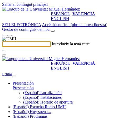
Saltar al contingut principal
ESPAÑOL
VALENCIÀ
ENGLISH
SEU ELECTRÒNICA
Accés identificat (obri en nova finestra)
Gestor de continguts del lloc
Introdueix la teua cerca
ESPAÑOL
VALENCIÀ
ENGLISH
Editar
Presentación
Presentación
(Español) Localización
(Español) Instalaciones
(Español) Horario de apertura
(Español) Escucha Radio UMH
(Español) Hoy suena...
(Español) Programas