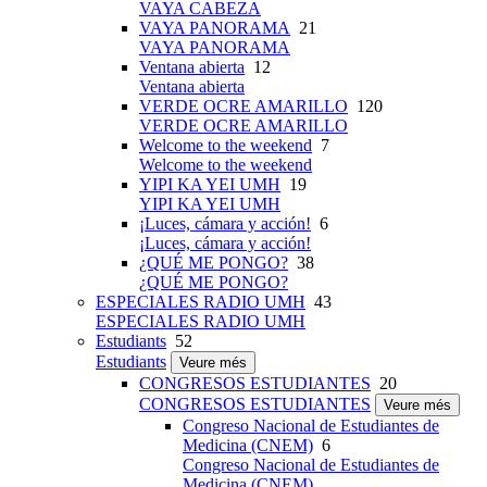
VAYA CABEZA
VAYA PANORAMA
21
VAYA PANORAMA
Ventana abierta
12
Ventana abierta
VERDE OCRE AMARILLO
120
VERDE OCRE AMARILLO
Welcome to the weekend
7
Welcome to the weekend
YIPI KA YEI UMH
19
YIPI KA YEI UMH
¡Luces, cámara y acción!
6
¡Luces, cámara y acción!
¿QUÉ ME PONGO?
38
¿QUÉ ME PONGO?
ESPECIALES RADIO UMH
43
ESPECIALES RADIO UMH
Estudiants
52
Estudiants
Veure més
CONGRESOS ESTUDIANTES
20
CONGRESOS ESTUDIANTES
Veure més
Congreso Nacional de Estudiantes de
Medicina (CNEM)
6
Congreso Nacional de Estudiantes de
Medicina (CNEM)