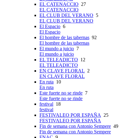
EL CATENACCIO
27
EL CATENACCIO
EL CLUB DEL VERANO
5
EL CLUB DEL VERANO
El Espacio
6
El Espacio
El hombre de las tabernas
92
El hombre de las tabernas
El mundo a juicio
7
El mundo a juicio
EL TELEADICTO
12
EL TELEADICTO
EN CLAVE FLORAL
2
EN CLAVE FLORAL
En ruta
10
En ruta
Este fuerte no se rinde
7
Este fuerte no se rinde
festival
18
festival
FESTIVALEO POR ESPAÑA
25
FESTIVALEO POR ESPAÑA
Fin de semana con Antonio Sempere
49
Fin de semana con Antonio Sempere
FNAC
9