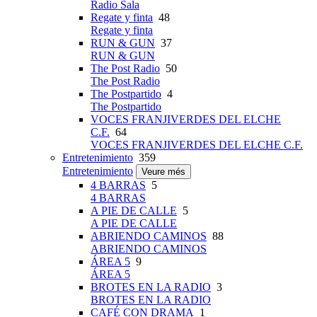
Radio Sala
Regate y finta
48
Regate y finta
RUN & GUN
37
RUN & GUN
The Post Radio
50
The Post Radio
The Postpartido
4
The Postpartido
VOCES FRANJIVERDES DEL ELCHE
C.F.
64
VOCES FRANJIVERDES DEL ELCHE C.F.
Entretenimiento
359
Entretenimiento
Veure més
4 BARRAS
5
4 BARRAS
A PIE DE CALLE
5
A PIE DE CALLE
ABRIENDO CAMINOS
88
ABRIENDO CAMINOS
ÁREA 5
9
ÁREA 5
BROTES EN LA RADIO
3
BROTES EN LA RADIO
CAFÉ CON DRAMA
1