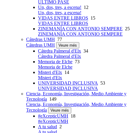
ÚLTIMO PASE
Un, dos, tres, a escena!
12
Un, dos, tres, a escena!
VIDAS ENTRE LIBROS
15
VIDAS ENTRE LIBROS
ZINEMANÍA CON ANTONIO SEMPERE
25
ZINEMANÍA CON ANTONIO SEMPERE
Cátedras UMH
77
Cátedras UMH
Veure més
Cátedra Palmeral d'Elx
34
Cátedra Palmeral d'Elx
Memoria de Elche
73
Memoria de Elche
Misteri d'Elx
14
Misteri d'Elx
UNIVERSIDAD INCLUSIVA
53
UNIVERSIDAD INCLUSIVA
Ciencia, Economía, Investigación, Medio Ambiente y
Tecnología
149
Ciencia, Economía, Investigación, Medio Ambiente y
Tecnología
Veure més
#eXcepticUMH
18
#eXcepticUMH
A tu salud
2
A tu salud