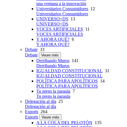
una ventana a la innovación
Universitarios Consumidores
12
Universitarios Consumidores
UNIVERSO+DS
13
UNIVERSO+DS
VOCES ARTIFICIALES
11
VOCES ARTIFICIALES
Y AHORA QUÉ?
6
Y AHORA QUÉ?
Debate
33
Debate
Veure més
Derribando Muros
141
Derribando Muros
IGUALDAD CONSTITUCIONAL
31
IGUALDAD CONSTITUCIONAL
POLÍTICA PARA APOLÍTICOS
14
POLÍTICA PARA APOLÍTICOS
Tu prens la paraula
7
Tu prens la paraula
Delegación al día
25
Delegación al día
Esports
264
Esports
Veure més
A LA COLA DEL PELOTÓN
135