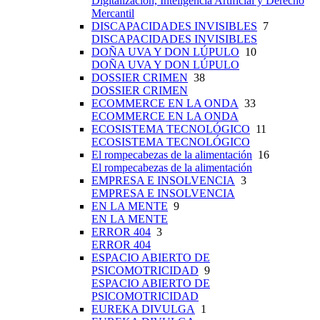
Digitalización, Inteligencia Artificial y Derecho
Mercantil
DISCAPACIDADES INVISIBLES
7
DISCAPACIDADES INVISIBLES
DOÑA UVA Y DON LÚPULO
10
DOÑA UVA Y DON LÚPULO
DOSSIER CRIMEN
38
DOSSIER CRIMEN
ECOMMERCE EN LA ONDA
33
ECOMMERCE EN LA ONDA
ECOSISTEMA TECNOLÓGICO
11
ECOSISTEMA TECNOLÓGICO
El rompecabezas de la alimentación
16
El rompecabezas de la alimentación
EMPRESA E INSOLVENCIA
3
EMPRESA E INSOLVENCIA
EN LA MENTE
9
EN LA MENTE
ERROR 404
3
ERROR 404
ESPACIO ABIERTO DE
PSICOMOTRICIDAD
9
ESPACIO ABIERTO DE
PSICOMOTRICIDAD
EUREKA DIVULGA
1