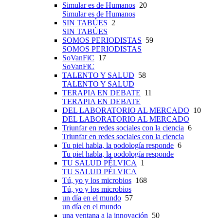
Simular es de Humanos
20
Simular es de Humanos
SIN TABÚES
2
SIN TABÚES
SOMOS PERIODISTAS
59
SOMOS PERIODISTAS
SoVanFiC
17
SoVanFiC
TALENTO Y SALUD
58
TALENTO Y SALUD
TERAPIA EN DEBATE
11
TERAPIA EN DEBATE
DEL LABORATORIO AL MERCADO
10
DEL LABORATORIO AL MERCADO
Triunfar en redes sociales con la ciencia
6
Triunfar en redes sociales con la ciencia
Tu piel habla, la podología responde
6
Tu piel habla, la podología responde
TU SALUD PÉLVICA
1
TU SALUD PÉLVICA
Tú, yo y los microbios
168
Tú, yo y los microbios
un día en el mundo
57
un día en el mundo
una ventana a la innovación
50