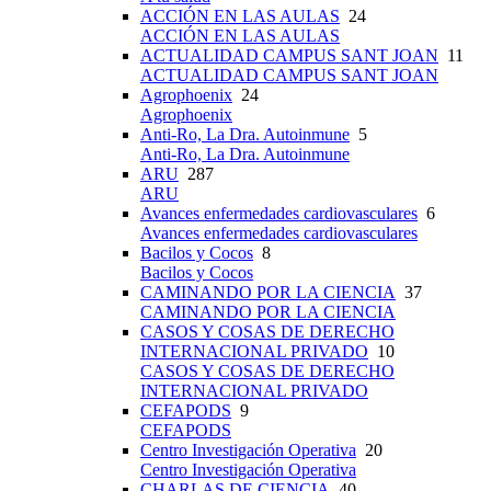
ACCIÓN EN LAS AULAS
24
ACCIÓN EN LAS AULAS
ACTUALIDAD CAMPUS SANT JOAN
11
ACTUALIDAD CAMPUS SANT JOAN
Agrophoenix
24
Agrophoenix
Anti-Ro, La Dra. Autoinmune
5
Anti-Ro, La Dra. Autoinmune
ARU
287
ARU
Avances enfermedades cardiovasculares
6
Avances enfermedades cardiovasculares
Bacilos y Cocos
8
Bacilos y Cocos
CAMINANDO POR LA CIENCIA
37
CAMINANDO POR LA CIENCIA
CASOS Y COSAS DE DERECHO
INTERNACIONAL PRIVADO
10
CASOS Y COSAS DE DERECHO
INTERNACIONAL PRIVADO
CEFAPODS
9
CEFAPODS
Centro Investigación Operativa
20
Centro Investigación Operativa
CHARLAS DE CIENCIA
40