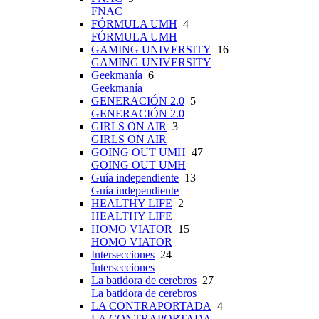
FNAC
FÓRMULA UMH
4
FÓRMULA UMH
GAMING UNIVERSITY
16
GAMING UNIVERSITY
Geekmanía
6
Geekmanía
GENERACIÓN 2.0
5
GENERACIÓN 2.0
GIRLS ON AIR
3
GIRLS ON AIR
GOING OUT UMH
47
GOING OUT UMH
Guía independiente
13
Guía independiente
HEALTHY LIFE
2
HEALTHY LIFE
HOMO VIATOR
15
HOMO VIATOR
Intersecciones
24
Intersecciones
La batidora de cerebros
27
La batidora de cerebros
LA CONTRAPORTADA
4
LA CONTRAPORTADA