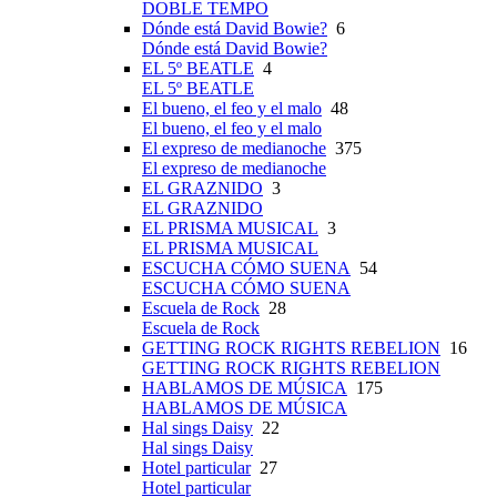
DOBLE TEMPO
Dónde está David Bowie?
6
Dónde está David Bowie?
EL 5º BEATLE
4
EL 5º BEATLE
El bueno, el feo y el malo
48
El bueno, el feo y el malo
El expreso de medianoche
375
El expreso de medianoche
EL GRAZNIDO
3
EL GRAZNIDO
EL PRISMA MUSICAL
3
EL PRISMA MUSICAL
ESCUCHA CÓMO SUENA
54
ESCUCHA CÓMO SUENA
Escuela de Rock
28
Escuela de Rock
GETTING ROCK RIGHTS REBELION
16
GETTING ROCK RIGHTS REBELION
HABLAMOS DE MÚSICA
175
HABLAMOS DE MÚSICA
Hal sings Daisy
22
Hal sings Daisy
Hotel particular
27
Hotel particular