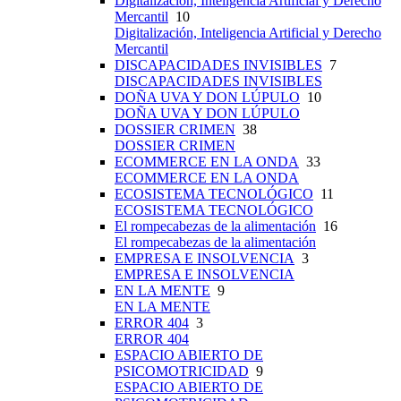
Digitalización, Inteligencia Artificial y Derecho
Mercantil
10
Digitalización, Inteligencia Artificial y Derecho
Mercantil
DISCAPACIDADES INVISIBLES
7
DISCAPACIDADES INVISIBLES
DOÑA UVA Y DON LÚPULO
10
DOÑA UVA Y DON LÚPULO
DOSSIER CRIMEN
38
DOSSIER CRIMEN
ECOMMERCE EN LA ONDA
33
ECOMMERCE EN LA ONDA
ECOSISTEMA TECNOLÓGICO
11
ECOSISTEMA TECNOLÓGICO
El rompecabezas de la alimentación
16
El rompecabezas de la alimentación
EMPRESA E INSOLVENCIA
3
EMPRESA E INSOLVENCIA
EN LA MENTE
9
EN LA MENTE
ERROR 404
3
ERROR 404
ESPACIO ABIERTO DE
PSICOMOTRICIDAD
9
ESPACIO ABIERTO DE