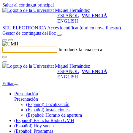
Saltar al contingut principal
ESPAÑOL
VALENCIÀ
ENGLISH
SEU ELECTRÒNICA
Accés identificat (obri en nova finestra)
Gestor de continguts del lloc
Introdueix la teua cerca
ESPAÑOL
VALENCIÀ
ENGLISH
Editar
Presentación
Presentación
(Español) Localización
(Español) Instalaciones
(Español) Horario de apertura
(Español) Escucha Radio UMH
(Español) Hoy suena...
(Español) Programas