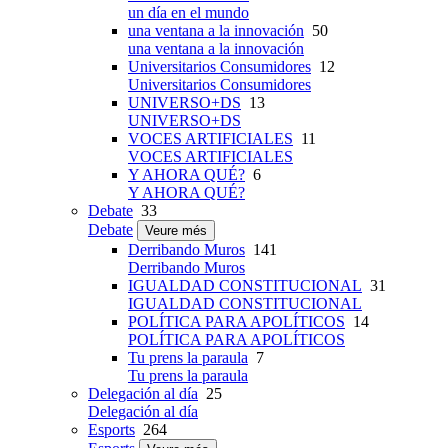
un día en el mundo
una ventana a la innovación
50
una ventana a la innovación
Universitarios Consumidores
12
Universitarios Consumidores
UNIVERSO+DS
13
UNIVERSO+DS
VOCES ARTIFICIALES
11
VOCES ARTIFICIALES
Y AHORA QUÉ?
6
Y AHORA QUÉ?
Debate
33
Debate
Veure més
Derribando Muros
141
Derribando Muros
IGUALDAD CONSTITUCIONAL
31
IGUALDAD CONSTITUCIONAL
POLÍTICA PARA APOLÍTICOS
14
POLÍTICA PARA APOLÍTICOS
Tu prens la paraula
7
Tu prens la paraula
Delegación al día
25
Delegación al día
Esports
264