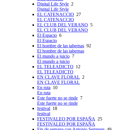
Digital Life Style
2
Digital Life Style
EL CATENACCIO
27
EL CATENACCIO
EL CLUB DEL VERANO
5
EL CLUB DEL VERANO
El Espacio
6
El Espacio
El hombre de las tabernas
92
El hombre de las tabernas
El mundo a juicio
7
El mundo a juicio
EL TELEADICTO
12
EL TELEADICTO
EN CLAVE FLORAL
2
EN CLAVE FLORAL
En ruta
10
En ruta
Este fuerte no se rinde
7
Este fuerte no se rinde
festival
18
festival
FESTIVALEO POR ESPAÑA
25
FESTIVALEO POR ESPAÑA
Fin de semana con Antonio Sempere
49