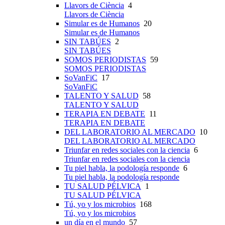
Llavors de Ciència
4
Llavors de Ciència
Simular es de Humanos
20
Simular es de Humanos
SIN TABÚES
2
SIN TABÚES
SOMOS PERIODISTAS
59
SOMOS PERIODISTAS
SoVanFiC
17
SoVanFiC
TALENTO Y SALUD
58
TALENTO Y SALUD
TERAPIA EN DEBATE
11
TERAPIA EN DEBATE
DEL LABORATORIO AL MERCADO
10
DEL LABORATORIO AL MERCADO
Triunfar en redes sociales con la ciencia
6
Triunfar en redes sociales con la ciencia
Tu piel habla, la podología responde
6
Tu piel habla, la podología responde
TU SALUD PÉLVICA
1
TU SALUD PÉLVICA
Tú, yo y los microbios
168
Tú, yo y los microbios
un día en el mundo
57