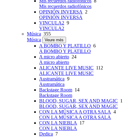
Mis recuerdos radiofónicos
8
Mis recuerdos radiofónicos
OPINIÓN INVERSA
2
OPINIÓN INVERSA
VINCULA2
9
VINCULA2
Música
355
Música
Veure més
A BOMBO Y PLATILLO
6
A BOMBO Y PLATILLO
A micro abierto
24
A micro abierto
ALICANTE LIVE MUSIC
112
ALICANTE LIVE MUSIC
Austramática
9
Austramática
Backstage Room
14
Backstage Room
BLOOD, SUGAR, SEX AND MAGIC
1
BLOOD, SUGAR, SEX AND MAGIC
CON LA MÚSICA A OTRA SALA
4
CON LA MÚSICA A OTRA SALA
CON LA NIEBLA
17
CON LA NIEBLA
Dedica
7