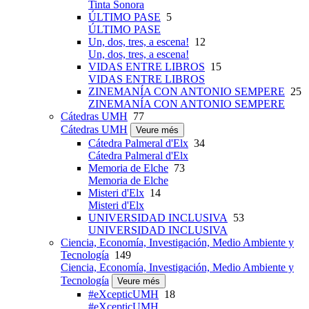
Tinta Sonora
ÚLTIMO PASE
5
ÚLTIMO PASE
Un, dos, tres, a escena!
12
Un, dos, tres, a escena!
VIDAS ENTRE LIBROS
15
VIDAS ENTRE LIBROS
ZINEMANÍA CON ANTONIO SEMPERE
25
ZINEMANÍA CON ANTONIO SEMPERE
Cátedras UMH
77
Cátedras UMH
Veure més
Cátedra Palmeral d'Elx
34
Cátedra Palmeral d'Elx
Memoria de Elche
73
Memoria de Elche
Misteri d'Elx
14
Misteri d'Elx
UNIVERSIDAD INCLUSIVA
53
UNIVERSIDAD INCLUSIVA
Ciencia, Economía, Investigación, Medio Ambiente y
Tecnología
149
Ciencia, Economía, Investigación, Medio Ambiente y
Tecnología
Veure més
#eXcepticUMH
18
#eXcepticUMH