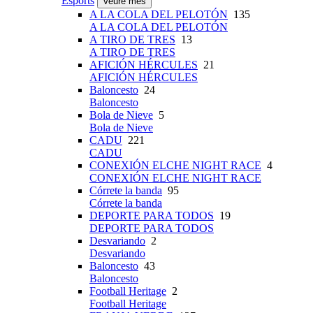
Esports
Veure més
A LA COLA DEL PELOTÓN
135
A LA COLA DEL PELOTÓN
A TIRO DE TRES
13
A TIRO DE TRES
AFICIÓN HÉRCULES
21
AFICIÓN HÉRCULES
Baloncesto
24
Baloncesto
Bola de Nieve
5
Bola de Nieve
CADU
221
CADU
CONEXIÓN ELCHE NIGHT RACE
4
CONEXIÓN ELCHE NIGHT RACE
Córrete la banda
95
Córrete la banda
DEPORTE PARA TODOS
19
DEPORTE PARA TODOS
Desvariando
2
Desvariando
Baloncesto
43
Baloncesto
Football Heritage
2
Football Heritage