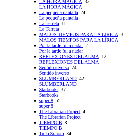
LA HORA MÁGICA
32
LA HORA MÁGICA
La pequeña pantalla
24
La pequeña pantalla
La Terreta
11
La Terreta
MALOS TIEMPOS PARA LA LÍRICA
3
MALOS TIEMPOS PARA LA LÍRICA
Por la tarde fui a nadar
2
Por la tarde fui a nadar
REFLEXIONES DEL ALMA
12
REFLEXIONES DEL ALMA
Sentido inverso
74
Sentido inverso
SLUMBERLAND
42
SLUMBERLAND
Starbooks
37
Starbooks
super 8
55
super 8
The Librarian Project
4
The Librarian Project
TIEMPO B
8
TIEMPO B
Tinta Sonora
34