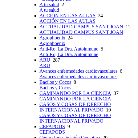
A tu salud
2
A tu salud
ACCIÓN EN LAS AULAS
24
ACCIÓN EN LAS AULAS
ACTUALIDAD CAMPUS SANT JOAN
11
ACTUALIDAD CAMPUS SANT JOAN
Agrophoenix
24
Agrophoenix
Anti-Ro, La Dra. Autoinmune
5
Anti-Ro, La Dra. Autoinmune
ARU
287
ARU
Avances enfermedades cardiovasculares
6
Avances enfermedades cardiovasculares
Bacilos y Cocos
8
Bacilos y Cocos
CAMINANDO POR LA CIENCIA
37
CAMINANDO POR LA CIENCIA
CASOS Y COSAS DE DERECHO
INTERNACIONAL PRIVADO
10
CASOS Y COSAS DE DERECHO
INTERNACIONAL PRIVADO
CEFAPODS
9
CEFAPODS
Centro Investigación Operativa
20