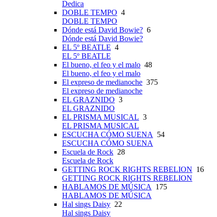
Dedica
DOBLE TEMPO
4
DOBLE TEMPO
Dónde está David Bowie?
6
Dónde está David Bowie?
EL 5º BEATLE
4
EL 5º BEATLE
El bueno, el feo y el malo
48
El bueno, el feo y el malo
El expreso de medianoche
375
El expreso de medianoche
EL GRAZNIDO
3
EL GRAZNIDO
EL PRISMA MUSICAL
3
EL PRISMA MUSICAL
ESCUCHA CÓMO SUENA
54
ESCUCHA CÓMO SUENA
Escuela de Rock
28
Escuela de Rock
GETTING ROCK RIGHTS REBELION
16
GETTING ROCK RIGHTS REBELION
HABLAMOS DE MÚSICA
175
HABLAMOS DE MÚSICA
Hal sings Daisy
22
Hal sings Daisy