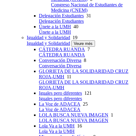
Congreso Nacional de Estudiantes de
Medicina (CNEM)
Delegación Estudiantes
31
Delegación Estudiantes
Únete a la UMH
40
Únete a la UMH
Igualdad y Solidaridad
19
Igualdad y Solidaridad
Veure més
CÁTEDRA RUANDA
7
CÁTEDRA RUANDA
Conversación Diversa
8
Conversación Diversa
GLORIETA DE LA SOLIDARIDAD CRUZ
ROJA-UMH
11
GLORIETA DE LA SOLIDARIDAD CRUZ
ROJA-UMH
Iguales pero diferentes
121
Iguales pero diferentes
La Voz de ADACEA
25
La Voz de ADACEA
LOLA BUSCA NUEVA IMAGEN
1
LOLA BUSCA NUEVA IMAGEN
Lola Va a la UMH
16
Lola Va a la UMH