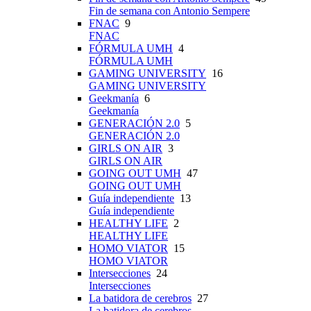
Fin de semana con Antonio Sempere
FNAC
9
FNAC
FÓRMULA UMH
4
FÓRMULA UMH
GAMING UNIVERSITY
16
GAMING UNIVERSITY
Geekmanía
6
Geekmanía
GENERACIÓN 2.0
5
GENERACIÓN 2.0
GIRLS ON AIR
3
GIRLS ON AIR
GOING OUT UMH
47
GOING OUT UMH
Guía independiente
13
Guía independiente
HEALTHY LIFE
2
HEALTHY LIFE
HOMO VIATOR
15
HOMO VIATOR
Intersecciones
24
Intersecciones
La batidora de cerebros
27
La batidora de cerebros