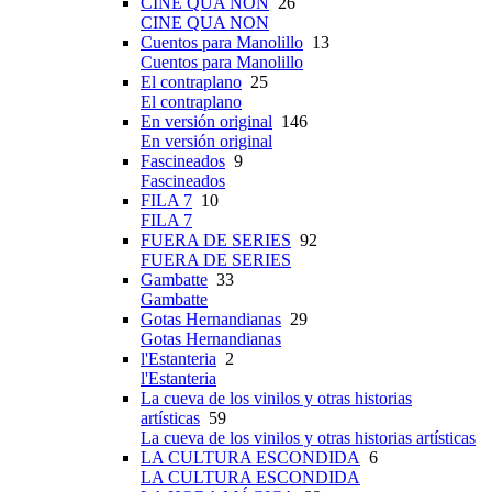
CINE QUA NON
26
CINE QUA NON
Cuentos para Manolillo
13
Cuentos para Manolillo
El contraplano
25
El contraplano
En versión original
146
En versión original
Fascineados
9
Fascineados
FILA 7
10
FILA 7
FUERA DE SERIES
92
FUERA DE SERIES
Gambatte
33
Gambatte
Gotas Hernandianas
29
Gotas Hernandianas
l'Estanteria
2
l'Estanteria
La cueva de los vinilos y otras historias
artísticas
59
La cueva de los vinilos y otras historias artísticas
LA CULTURA ESCONDIDA
6
LA CULTURA ESCONDIDA