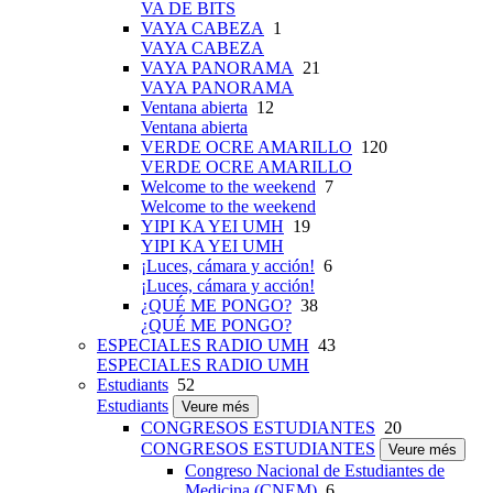
VA DE BITS
VAYA CABEZA
1
VAYA CABEZA
VAYA PANORAMA
21
VAYA PANORAMA
Ventana abierta
12
Ventana abierta
VERDE OCRE AMARILLO
120
VERDE OCRE AMARILLO
Welcome to the weekend
7
Welcome to the weekend
YIPI KA YEI UMH
19
YIPI KA YEI UMH
¡Luces, cámara y acción!
6
¡Luces, cámara y acción!
¿QUÉ ME PONGO?
38
¿QUÉ ME PONGO?
ESPECIALES RADIO UMH
43
ESPECIALES RADIO UMH
Estudiants
52
Estudiants
Veure més
CONGRESOS ESTUDIANTES
20
CONGRESOS ESTUDIANTES
Veure més
Congreso Nacional de Estudiantes de
Medicina (CNEM)
6