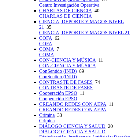
Centro Investigación Operativa
CHARLAS DE CIENCIA
40
CHARLAS DE CIENCIA
CIENCIA, DEPORTE Y MAGOS NIVEL
21
35
CIENCIA, DEPORTE Y MAGOS NIVEL 21
COFA
62
COFA
COMA
7
COMA
CON-CIENCIA Y MÚSICA
11
CON-CIENCIA Y MÚSICA
ConSentido (INID)
89
ConSentido (INID)
CONTRASTE DE FASES
74
CONTRASTE DE FASES
Cooperación EPSO
11
Cooperación EPSO
CREANDO REDES CON AEPA
11
CREANDO REDES CON AEPA
Crímina
33
Crímina
DIÁLOGO CIENCIA Y SALUD
20
DIÁLOGO CIENCIA Y SALUD