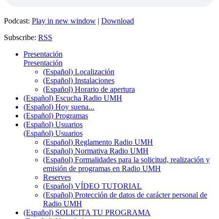
Podcast:
Play in new window
|
Download
Subscribe:
RSS
Presentación
Presentación
(Español) Localización
(Español) Instalaciones
(Español) Horario de apertura
(Español) Escucha Radio UMH
(Español) Hoy suena...
(Español) Programas
(Español) Usuarios
(Español) Usuarios
(Español) Reglamento Radio UMH
(Español) Normativa Radio UMH
(Español) Formalidades para la solicitud, realización y
emisión de programas en Radio UMH
Reserves
(Español) VÍDEO TUTORIAL
(Español) Protección de datos de carácter personal de
Radio UMH
(Español) SOLICITA TU PROGRAMA