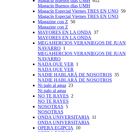
Magacín Buenos días UMH
612
Magacín Buenos días UMH
Magacín Especial Viernes TRES EN UNO
59
Magacín Especial Viernes TRES EN UNO
Magazine con Z
50
Magazine con Z
MAYORES EN LA ONDA
37
MAYORES EN LA ONDA
MEGAHERCIOS VERANIEGOS DE JUAN
NAVARRO
1
MEGAHERCIOS VERANIEGOS DE JUAN
NAVARRO
NADA QUE VER
1
NADA QUE VER
NADIE HABLARÁ DE NOSOTROS
35
NADIE HABLARÁ DE NOSOTROS
Ni palo al agua
23
Ni palo al agua
NO TE RAYES
2
NO TE RAYES
NOSOTRAS
5
NOSOTRAS
ONDA UNIVERSITARIA
11
ONDA UNIVERSITARIA
OPERA EGIPCIA
10