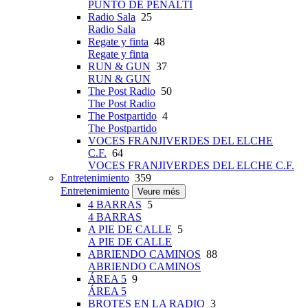
PUNTO DE PENALTI
Radio Sala
25
Radio Sala
Regate y finta
48
Regate y finta
RUN & GUN
37
RUN & GUN
The Post Radio
50
The Post Radio
The Postpartido
4
The Postpartido
VOCES FRANJIVERDES DEL ELCHE
C.F.
64
VOCES FRANJIVERDES DEL ELCHE C.F.
Entretenimiento
359
Entretenimiento
Veure més
4 BARRAS
5
4 BARRAS
A PIE DE CALLE
5
A PIE DE CALLE
ABRIENDO CAMINOS
88
ABRIENDO CAMINOS
ÁREA 5
9
ÁREA 5
BROTES EN LA RADIO
3