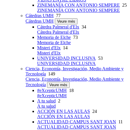
ZINEMANÍA CON ANTONIO SEMPERE
25
ZINEMANÍA CON ANTONIO SEMPERE
Cátedras UMH
77
Cátedras UMH
Veure més
Cátedra Palmeral d'Elx
34
Cátedra Palmeral d'Elx
Memoria de Elche
73
Memoria de Elche
Misteri d'Elx
14
Misteri d'Elx
UNIVERSIDAD INCLUSIVA
53
UNIVERSIDAD INCLUSIVA
Ciencia, Economía, Investigación, Medio Ambiente y
Tecnología
149
Ciencia, Economía, Investigación, Medio Ambiente y
Tecnología
Veure més
#eXcepticUMH
18
#eXcepticUMH
A tu salud
2
A tu salud
ACCIÓN EN LAS AULAS
24
ACCIÓN EN LAS AULAS
ACTUALIDAD CAMPUS SANT JOAN
11
ACTUALIDAD CAMPUS SANT JOAN