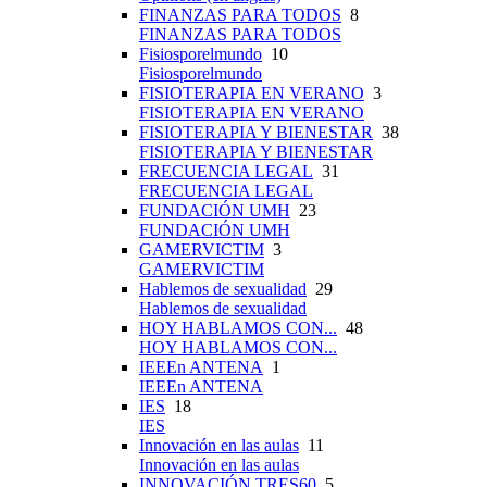
FINANZAS PARA TODOS
8
FINANZAS PARA TODOS
Fisiosporelmundo
10
Fisiosporelmundo
FISIOTERAPIA EN VERANO
3
FISIOTERAPIA EN VERANO
FISIOTERAPIA Y BIENESTAR
38
FISIOTERAPIA Y BIENESTAR
FRECUENCIA LEGAL
31
FRECUENCIA LEGAL
FUNDACIÓN UMH
23
FUNDACIÓN UMH
GAMERVICTIM
3
GAMERVICTIM
Hablemos de sexualidad
29
Hablemos de sexualidad
HOY HABLAMOS CON...
48
HOY HABLAMOS CON...
IEEEn ANTENA
1
IEEEn ANTENA
IES
18
IES
Innovación en las aulas
11
Innovación en las aulas
INNOVACIÓN TRES60
5