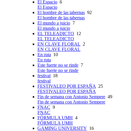
El Espacio
6
El Espacio
El hombre de las tabernas
92
El hombre de las tabernas
El mundo a juicio
7
El mundo a juicio
EL TELEADICTO
12
EL TELEADICTO
EN CLAVE FLORAL
2
EN CLAVE FLORAL
En ruta
10
En ruta
Este fuerte no se rinde
7
Este fuerte no se rinde
festival
18
festival
FESTIVALEO POR ESPAÑA
25
FESTIVALEO POR ESPAÑA
Fin de semana con Antonio Sempere
49
Fin de semana con Antonio Sempere
FNAC
9
FNAC
FÓRMULA UMH
4
FÓRMULA UMH
GAMING UNIVERSITY
16