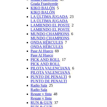
Grada Franjiverde
KIKO BALÓN
5
KIKO BALÓN
LA ÚLTIMA JUGADA
23
LA ÚLTIMA JUGADA
LAMIENDO EL POSTE
2
LAMIENDO EL POSTE
MUNDO CHAMPIONS
6
MUNDO CHAMPIONS
ONDA HÉRCULES
7
ONDA HÉRCULES
Pase Al Hueco
69
Pase Al Hueco
PICK AND ROLL
17
PICK AND ROLL
PILOTA VALENCIANA
6
PILOTA VALENCIANA
PUNTO DE PENALTI
9
PUNTO DE PENALTI
Radio Sala
25
Radio Sala
Regate y finta
48
Regate y finta
RUN & GUN
37
RUN & GUN