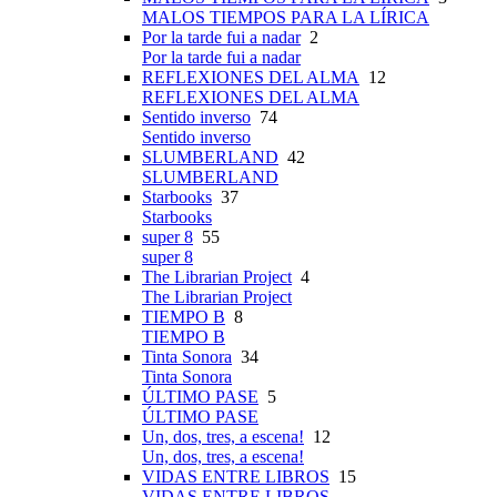
MALOS TIEMPOS PARA LA LÍRICA
Por la tarde fui a nadar
2
Por la tarde fui a nadar
REFLEXIONES DEL ALMA
12
REFLEXIONES DEL ALMA
Sentido inverso
74
Sentido inverso
SLUMBERLAND
42
SLUMBERLAND
Starbooks
37
Starbooks
super 8
55
super 8
The Librarian Project
4
The Librarian Project
TIEMPO B
8
TIEMPO B
Tinta Sonora
34
Tinta Sonora
ÚLTIMO PASE
5
ÚLTIMO PASE
Un, dos, tres, a escena!
12
Un, dos, tres, a escena!
VIDAS ENTRE LIBROS
15
VIDAS ENTRE LIBROS