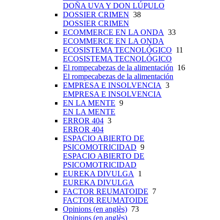
DOÑA UVA Y DON LÚPULO
DOSSIER CRIMEN
38
DOSSIER CRIMEN
ECOMMERCE EN LA ONDA
33
ECOMMERCE EN LA ONDA
ECOSISTEMA TECNOLÓGICO
11
ECOSISTEMA TECNOLÓGICO
El rompecabezas de la alimentación
16
El rompecabezas de la alimentación
EMPRESA E INSOLVENCIA
3
EMPRESA E INSOLVENCIA
EN LA MENTE
9
EN LA MENTE
ERROR 404
3
ERROR 404
ESPACIO ABIERTO DE
PSICOMOTRICIDAD
9
ESPACIO ABIERTO DE
PSICOMOTRICIDAD
EUREKA DIVULGA
1
EUREKA DIVULGA
FACTOR REUMATOIDE
7
FACTOR REUMATOIDE
Opinions (en anglès)
73
Opinions (en anglès)