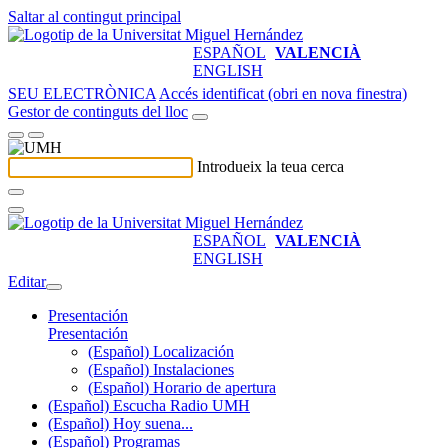
Saltar al contingut principal
ESPAÑOL
VALENCIÀ
ENGLISH
SEU ELECTRÒNICA
Accés identificat (obri en nova finestra)
Gestor de continguts del lloc
Introdueix la teua cerca
ESPAÑOL
VALENCIÀ
ENGLISH
Editar
Presentación
Presentación
(Español) Localización
(Español) Instalaciones
(Español) Horario de apertura
(Español) Escucha Radio UMH
(Español) Hoy suena...
(Español) Programas