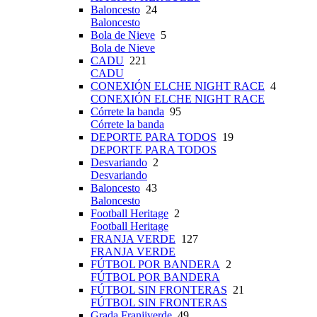
Baloncesto
24
Baloncesto
Bola de Nieve
5
Bola de Nieve
CADU
221
CADU
CONEXIÓN ELCHE NIGHT RACE
4
CONEXIÓN ELCHE NIGHT RACE
Córrete la banda
95
Córrete la banda
DEPORTE PARA TODOS
19
DEPORTE PARA TODOS
Desvariando
2
Desvariando
Baloncesto
43
Baloncesto
Football Heritage
2
Football Heritage
FRANJA VERDE
127
FRANJA VERDE
FÚTBOL POR BANDERA
2
FÚTBOL POR BANDERA
FÚTBOL SIN FRONTERAS
21
FÚTBOL SIN FRONTERAS
Grada Franjiverde
49