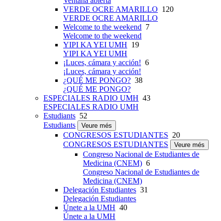
Ventana abierta
VERDE OCRE AMARILLO
120
VERDE OCRE AMARILLO
Welcome to the weekend
7
Welcome to the weekend
YIPI KA YEI UMH
19
YIPI KA YEI UMH
¡Luces, cámara y acción!
6
¡Luces, cámara y acción!
¿QUÉ ME PONGO?
38
¿QUÉ ME PONGO?
ESPECIALES RADIO UMH
43
ESPECIALES RADIO UMH
Estudiants
52
Estudiants
Veure més
CONGRESOS ESTUDIANTES
20
CONGRESOS ESTUDIANTES
Veure més
Congreso Nacional de Estudiantes de
Medicina (CNEM)
6
Congreso Nacional de Estudiantes de
Medicina (CNEM)
Delegación Estudiantes
31
Delegación Estudiantes
Únete a la UMH
40
Únete a la UMH