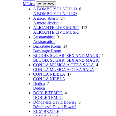
Música
Veure més
A BOMBO Y PLATILLO
6
A BOMBO Y PLATILLO
A micro abierto
24
A micro abierto
ALICANTE LIVE MUSIC
112
ALICANTE LIVE MUSIC
Austramática
9
Austramática
Backstage Room
14
Backstage Room
BLOOD, SUGAR, SEX AND MAGIC
1
BLOOD, SUGAR, SEX AND MAGIC
CON LA MÚSICA A OTRA SALA
4
CON LA MÚSICA A OTRA SALA
CON LA NIEBLA
17
CON LA NIEBLA
Dedica
7
Dedica
DOBLE TEMPO
4
DOBLE TEMPO
Dónde está David Bowie?
6
Dónde está David Bowie?
EL 5º BEATLE
4