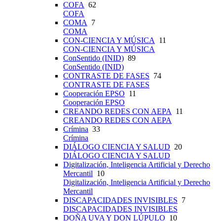
COFA
62
COFA
COMA
7
COMA
CON-CIENCIA Y MÚSICA
11
CON-CIENCIA Y MÚSICA
ConSentido (INID)
89
ConSentido (INID)
CONTRASTE DE FASES
74
CONTRASTE DE FASES
Cooperación EPSO
11
Cooperación EPSO
CREANDO REDES CON AEPA
11
CREANDO REDES CON AEPA
Crímina
33
Crímina
DIÁLOGO CIENCIA Y SALUD
20
DIÁLOGO CIENCIA Y SALUD
Digitalización, Inteligencia Artificial y Derecho
Mercantil
10
Digitalización, Inteligencia Artificial y Derecho
Mercantil
DISCAPACIDADES INVISIBLES
7
DISCAPACIDADES INVISIBLES
DOÑA UVA Y DON LÚPULO
10