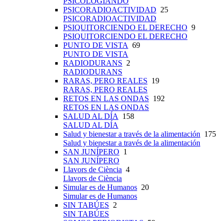
PSICOLOGIANDO
PSICORADIOACTIVIDAD
25
PSICORADIOACTIVIDAD
PSIQUITORCIENDO EL DERECHO
9
PSIQUITORCIENDO EL DERECHO
PUNTO DE VISTA
69
PUNTO DE VISTA
RADIODURANS
2
RADIODURANS
RARAS, PERO REALES
19
RARAS, PERO REALES
RETOS EN LAS ONDAS
192
RETOS EN LAS ONDAS
SALUD AL DÍA
158
SALUD AL DÍA
Salud y bienestar a través de la alimentación
175
Salud y bienestar a través de la alimentación
SAN JUNÍPERO
1
SAN JUNÍPERO
Llavors de Ciència
4
Llavors de Ciència
Simular es de Humanos
20
Simular es de Humanos
SIN TABÚES
2
SIN TABÚES