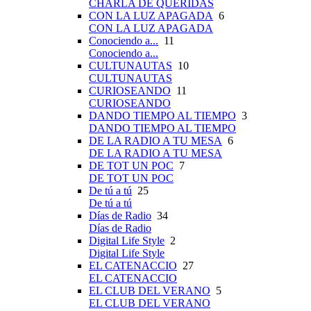
CHARLA DE QUERIDAS
CON LA LUZ APAGADA
6
CON LA LUZ APAGADA
Conociendo a...
11
Conociendo a...
CULTUNAUTAS
10
CULTUNAUTAS
CURIOSEANDO
11
CURIOSEANDO
DANDO TIEMPO AL TIEMPO
3
DANDO TIEMPO AL TIEMPO
DE LA RADIO A TU MESA
6
DE LA RADIO A TU MESA
DE TOT UN POC
7
DE TOT UN POC
De tú a tú
25
De tú a tú
Días de Radio
34
Días de Radio
Digital Life Style
2
Digital Life Style
EL CATENACCIO
27
EL CATENACCIO
EL CLUB DEL VERANO
5
EL CLUB DEL VERANO