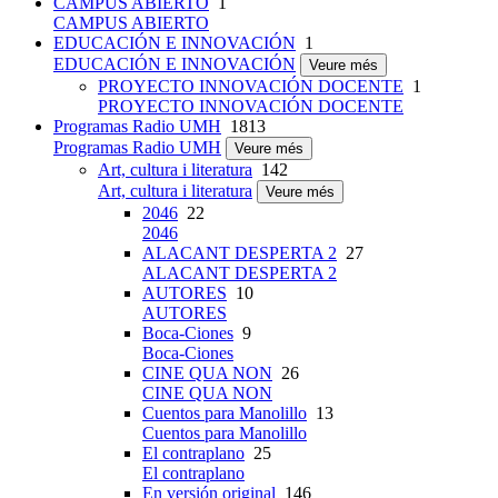
CAMPUS ABIERTO
1
CAMPUS ABIERTO
EDUCACIÓN E INNOVACIÓN
1
EDUCACIÓN E INNOVACIÓN
Veure més
PROYECTO INNOVACIÓN DOCENTE
1
PROYECTO INNOVACIÓN DOCENTE
Programas Radio UMH
1813
Programas Radio UMH
Veure més
Art, cultura i literatura
142
Art, cultura i literatura
Veure més
2046
22
2046
ALACANT DESPERTA 2
27
ALACANT DESPERTA 2
AUTORES
10
AUTORES
Boca-Ciones
9
Boca-Ciones
CINE QUA NON
26
CINE QUA NON
Cuentos para Manolillo
13
Cuentos para Manolillo
El contraplano
25
El contraplano
En versión original
146