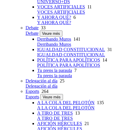
UNIVERSO+DS
VOCES ARTIFICIALES
11
VOCES ARTIFICIALES
Y AHORA QUÉ?
6
Y AHORA QUÉ?
Debate
33
Debate
Veure més
Derribando Muros
141
Derribando Muros
IGUALDAD CONSTITUCIONAL
31
IGUALDAD CONSTITUCIONAL
POLÍTICA PARA APOLÍTICOS
14
POLÍTICA PARA APOLÍTICOS
Tu prens la paraula
7
Tu prens la paraula
Delegación al día
25
Delegación al día
Esports
264
Esports
Veure més
A LA COLA DEL PELOTÓN
135
A LA COLA DEL PELOTÓN
A TIRO DE TRES
13
A TIRO DE TRES
AFICIÓN HÉRCULES
21
AFICIÓN HÉRCULES