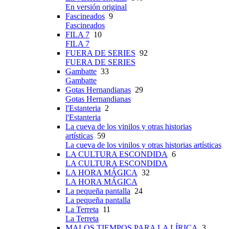
En versión original
Fascineados
9
Fascineados
FILA 7
10
FILA 7
FUERA DE SERIES
92
FUERA DE SERIES
Gambatte
33
Gambatte
Gotas Hernandianas
29
Gotas Hernandianas
l'Estanteria
2
l'Estanteria
La cueva de los vinilos y otras historias
artísticas
59
La cueva de los vinilos y otras historias artísticas
LA CULTURA ESCONDIDA
6
LA CULTURA ESCONDIDA
LA HORA MÁGICA
32
LA HORA MÁGICA
La pequeña pantalla
24
La pequeña pantalla
La Terreta
11
La Terreta
MALOS TIEMPOS PARA LA LÍRICA
3