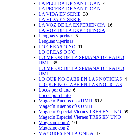
LA PECERA DE SANT JOAN
4
LA PECERA DE SANT JOAN
LA VIDA EN SERIE
30
LA VIDA EN SERIE
LA VOZ DE LA EXPERIENCIA
16
LA VOZ DE LA EXPERIENCIA
Lenguas viperinas
5
Lenguas viperinas
LO CREAS O NO
11
LO CREAS O NO
LO MEJOR DE LA SEMANA DE RADIO
UMH
38
LO MEJOR DE LA SEMANA DE RADIO
UMH
LO QUE NO CABE EN LAS NOTICIAS
4
LO QUE NO CABE EN LAS NOTICIAS
Locos por el arte
6
Locos por el arte
Magacín Buenos días UMH
612
Magacín Buenos días UMH
Magacín Especial Viernes TRES EN UNO
59
Magacín Especial Viernes TRES EN UNO
Magazine con Z
50
Magazine con Z
MAYORES EN LA ONDA
37