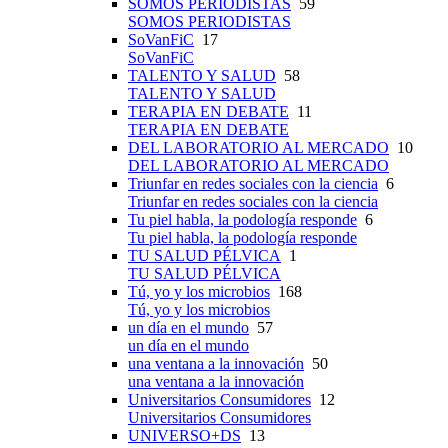
SOMOS PERIODISTAS
59
SOMOS PERIODISTAS
SoVanFiC
17
SoVanFiC
TALENTO Y SALUD
58
TALENTO Y SALUD
TERAPIA EN DEBATE
11
TERAPIA EN DEBATE
DEL LABORATORIO AL MERCADO
10
DEL LABORATORIO AL MERCADO
Triunfar en redes sociales con la ciencia
6
Triunfar en redes sociales con la ciencia
Tu piel habla, la podología responde
6
Tu piel habla, la podología responde
TU SALUD PÉLVICA
1
TU SALUD PÉLVICA
Tú, yo y los microbios
168
Tú, yo y los microbios
un día en el mundo
57
un día en el mundo
una ventana a la innovación
50
una ventana a la innovación
Universitarios Consumidores
12
Universitarios Consumidores
UNIVERSO+DS
13