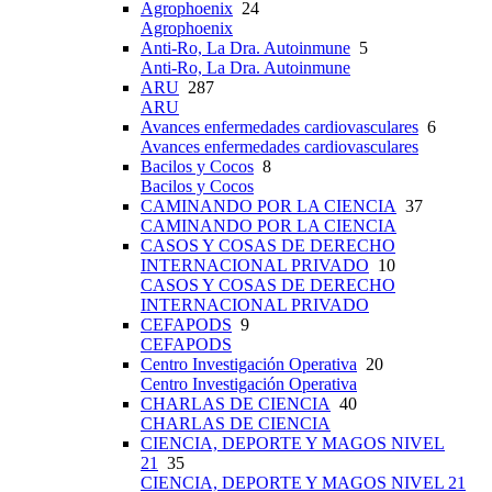
Agrophoenix
24
Agrophoenix
Anti-Ro, La Dra. Autoinmune
5
Anti-Ro, La Dra. Autoinmune
ARU
287
ARU
Avances enfermedades cardiovasculares
6
Avances enfermedades cardiovasculares
Bacilos y Cocos
8
Bacilos y Cocos
CAMINANDO POR LA CIENCIA
37
CAMINANDO POR LA CIENCIA
CASOS Y COSAS DE DERECHO
INTERNACIONAL PRIVADO
10
CASOS Y COSAS DE DERECHO
INTERNACIONAL PRIVADO
CEFAPODS
9
CEFAPODS
Centro Investigación Operativa
20
Centro Investigación Operativa
CHARLAS DE CIENCIA
40
CHARLAS DE CIENCIA
CIENCIA, DEPORTE Y MAGOS NIVEL
21
35
CIENCIA, DEPORTE Y MAGOS NIVEL 21