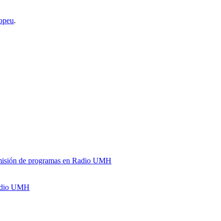
opeu
.
y emisión de programas en Radio UMH
Radio UMH