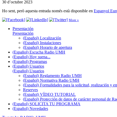
30 d’octubre 2023
Ho sent, però aquesta entrada només està disponible en
Espanyol Eur
More »
Presentación
Presentación
(Español) Localización
(Español) Instalaciones
(Español) Horario de apertura
(Español) Escucha Radio UMH
(Español) Hoy suena...
(Español) Programas
(Español) Usuarios
(Español) Usuarios
(Español) Reglamento Radio UMH
(Español) Normativa Radio UMH
(Español) Formalidades para la solicitud, realización 
Reserves
(Español) VÍDEO TUTORIAL
(Español) Protección de datos de carácter personal de 
(Español) SOLICITA TU PROGRAMA
(Español) Novedades