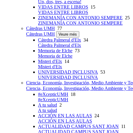
Un, dos, tres, a escena!
VIDAS ENTRE LIBROS
15
VIDAS ENTRE LIBROS
ZINEMANÍA CON ANTONIO SEMPERE
25
ZINEMANÍA CON ANTONIO SEMPERE
Cátedras UMH
77
Cátedras UMH
Veure més
Cátedra Palmeral d'Elx
34
Cátedra Palmeral d'Elx
Memoria de Elche
73
Memoria de Elche
Misteri d'Elx
14
Misteri d'Elx
UNIVERSIDAD INCLUSIVA
53
UNIVERSIDAD INCLUSIVA
Ciencia, Economía, Investigación, Medio Ambiente y Te
Ciencia, Economía, Investigación, Medio Ambiente y Te
#eXcepticUMH
18
#eXcepticUMH
A tu salud
2
A tu salud
ACCIÓN EN LAS AULAS
24
ACCIÓN EN LAS AULAS
ACTUALIDAD CAMPUS SANT JOAN
11
ACTUALIDAD CAMPUS SANT JOAN