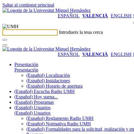
Saltar al contingut principal
ESPAÑOL
VALENCIÀ
ENGLISH
Introdueix la teua cerca
ESPAÑOL
VALENCIÀ
ENGLISH
Presentación
Presentación
(Español) Localización
(Español) Instalaciones
(Español) Horario de apertura
(Español) Escucha Radio UMH
(Español) Hoy suena...
(Español) Programas
(Español) Usuarios
(Español) Usuarios
(Español) Reglamento Radio UMH
(Español) Normativa Radio UMH
(Español) Formalidades para la solicitud, realización 