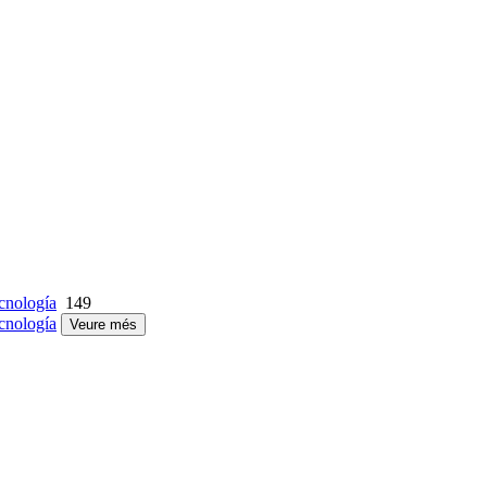
cnología
149
cnología
Veure més