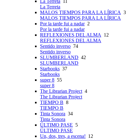
La Terreta
11
La Terreta
MALOS TIEMPOS PARA LA LÍRICA
3
MALOS TIEMPOS PARA LA LÍRICA
Por la tarde fui a nadar
2
Por la tarde fui a nadar
REFLEXIONES DEL ALMA
12
REFLEXIONES DEL ALMA
Sentido inverso
74
Sentido inverso
SLUMBERLAND
42
SLUMBERLAND
Starbooks
37
Starbooks
super 8
55
super 8
The Librarian Project
4
The Librarian Project
TIEMPO B
8
TIEMPO B
Tinta Sonora
34
Tinta Sonora
ÚLTIMO PASE
5
ÚLTIMO PASE
Un, dos, tres, a escena!
12