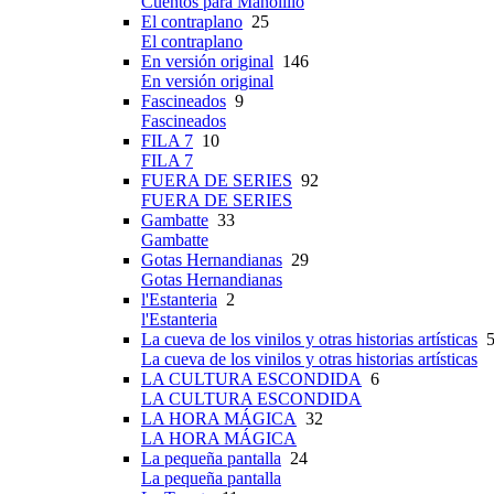
Cuentos para Manolillo
El contraplano
25
El contraplano
En versión original
146
En versión original
Fascineados
9
Fascineados
FILA 7
10
FILA 7
FUERA DE SERIES
92
FUERA DE SERIES
Gambatte
33
Gambatte
Gotas Hernandianas
29
Gotas Hernandianas
l'Estanteria
2
l'Estanteria
La cueva de los vinilos y otras historias artísticas
5
La cueva de los vinilos y otras historias artísticas
LA CULTURA ESCONDIDA
6
LA CULTURA ESCONDIDA
LA HORA MÁGICA
32
LA HORA MÁGICA
La pequeña pantalla
24
La pequeña pantalla