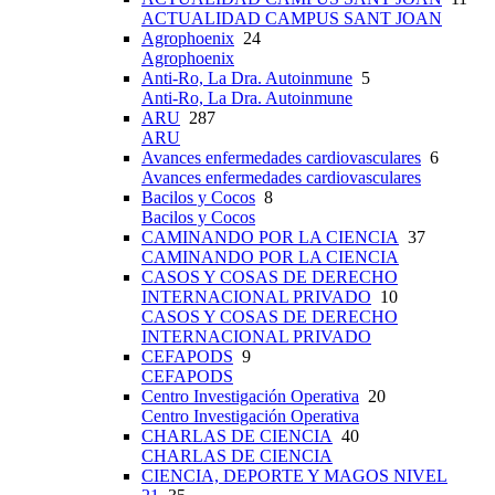
ACTUALIDAD CAMPUS SANT JOAN
Agrophoenix
24
Agrophoenix
Anti-Ro, La Dra. Autoinmune
5
Anti-Ro, La Dra. Autoinmune
ARU
287
ARU
Avances enfermedades cardiovasculares
6
Avances enfermedades cardiovasculares
Bacilos y Cocos
8
Bacilos y Cocos
CAMINANDO POR LA CIENCIA
37
CAMINANDO POR LA CIENCIA
CASOS Y COSAS DE DERECHO
INTERNACIONAL PRIVADO
10
CASOS Y COSAS DE DERECHO
INTERNACIONAL PRIVADO
CEFAPODS
9
CEFAPODS
Centro Investigación Operativa
20
Centro Investigación Operativa
CHARLAS DE CIENCIA
40
CHARLAS DE CIENCIA
CIENCIA, DEPORTE Y MAGOS NIVEL