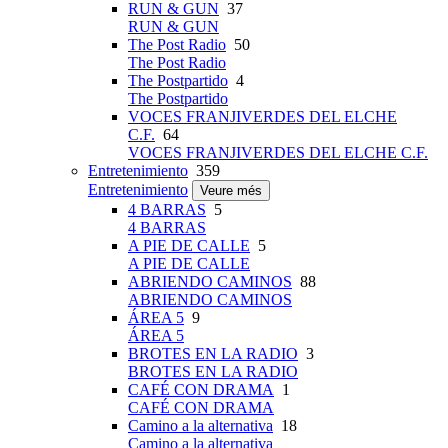
RUN & GUN
37
RUN & GUN
The Post Radio
50
The Post Radio
The Postpartido
4
The Postpartido
VOCES FRANJIVERDES DEL ELCHE
C.F.
64
VOCES FRANJIVERDES DEL ELCHE C.F.
Entretenimiento
359
Entretenimiento
Veure més
4 BARRAS
5
4 BARRAS
A PIE DE CALLE
5
A PIE DE CALLE
ABRIENDO CAMINOS
88
ABRIENDO CAMINOS
ÁREA 5
9
ÁREA 5
BROTES EN LA RADIO
3
BROTES EN LA RADIO
CAFÉ CON DRAMA
1
CAFÉ CON DRAMA
Camino a la alternativa
18
Camino a la alternativa