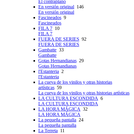
El contraplano
En versión original
146
En versión original
Fascineados
9
Fascineados
FILA 7
10
FILA 7
FUERA DE SERIES
92
FUERA DE SERIES
Gambatte
33
Gambatte
Gotas Hernandianas
29
Gotas Hernandianas
l'Estanteria
2
l'Estanteria
La cueva de los vinilos y otras historias
artísticas
59
La cueva de los vinilos y otras historias artísticas
LA CULTURA ESCONDIDA
6
LA CULTURA ESCONDIDA
LA HORA MÁGICA
32
LA HORA MÁGICA
La pequeña pantalla
24
La pequeña pantalla
La Terreta
11