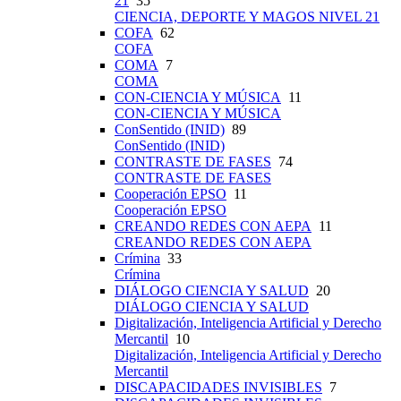
21
35
CIENCIA, DEPORTE Y MAGOS NIVEL 21
COFA
62
COFA
COMA
7
COMA
CON-CIENCIA Y MÚSICA
11
CON-CIENCIA Y MÚSICA
ConSentido (INID)
89
ConSentido (INID)
CONTRASTE DE FASES
74
CONTRASTE DE FASES
Cooperación EPSO
11
Cooperación EPSO
CREANDO REDES CON AEPA
11
CREANDO REDES CON AEPA
Crímina
33
Crímina
DIÁLOGO CIENCIA Y SALUD
20
DIÁLOGO CIENCIA Y SALUD
Digitalización, Inteligencia Artificial y Derecho
Mercantil
10
Digitalización, Inteligencia Artificial y Derecho
Mercantil
DISCAPACIDADES INVISIBLES
7