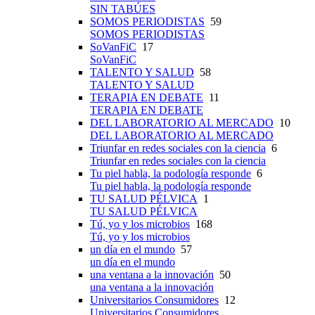
SIN TABÚES
SOMOS PERIODISTAS
59
SOMOS PERIODISTAS
SoVanFiC
17
SoVanFiC
TALENTO Y SALUD
58
TALENTO Y SALUD
TERAPIA EN DEBATE
11
TERAPIA EN DEBATE
DEL LABORATORIO AL MERCADO
10
DEL LABORATORIO AL MERCADO
Triunfar en redes sociales con la ciencia
6
Triunfar en redes sociales con la ciencia
Tu piel habla, la podología responde
6
Tu piel habla, la podología responde
TU SALUD PÉLVICA
1
TU SALUD PÉLVICA
Tú, yo y los microbios
168
Tú, yo y los microbios
un día en el mundo
57
un día en el mundo
una ventana a la innovación
50
una ventana a la innovación
Universitarios Consumidores
12
Universitarios Consumidores