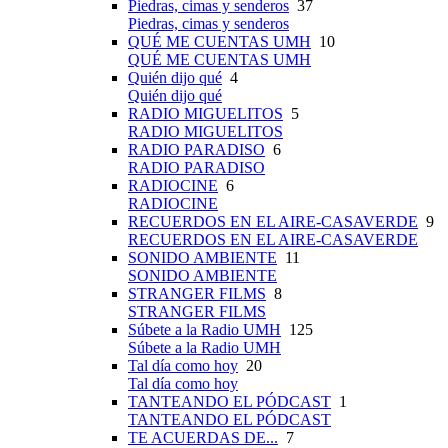
Piedras, cimas y senderos
37
Piedras, cimas y senderos
QUÉ ME CUENTAS UMH
10
QUÉ ME CUENTAS UMH
Quién dijo qué
4
Quién dijo qué
RADIO MIGUELITOS
5
RADIO MIGUELITOS
RADIO PARADISO
6
RADIO PARADISO
RADIOCINE
6
RADIOCINE
RECUERDOS EN EL AIRE-CASAVERDE
9
RECUERDOS EN EL AIRE-CASAVERDE
SONIDO AMBIENTE
11
SONIDO AMBIENTE
STRANGER FILMS
8
STRANGER FILMS
Súbete a la Radio UMH
125
Súbete a la Radio UMH
Tal día como hoy
20
Tal día como hoy
TANTEANDO EL PÓDCAST
1
TANTEANDO EL PÓDCAST
TE ACUERDAS DE...
7