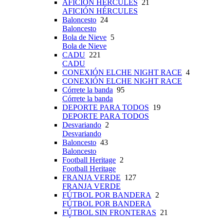
AFICIÓN HÉRCULES
21
AFICIÓN HÉRCULES
Baloncesto
24
Baloncesto
Bola de Nieve
5
Bola de Nieve
CADU
221
CADU
CONEXIÓN ELCHE NIGHT RACE
4
CONEXIÓN ELCHE NIGHT RACE
Córrete la banda
95
Córrete la banda
DEPORTE PARA TODOS
19
DEPORTE PARA TODOS
Desvariando
2
Desvariando
Baloncesto
43
Baloncesto
Football Heritage
2
Football Heritage
FRANJA VERDE
127
FRANJA VERDE
FÚTBOL POR BANDERA
2
FÚTBOL POR BANDERA
FÚTBOL SIN FRONTERAS
21