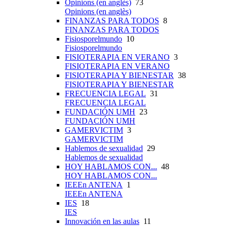
Opinions (en anglès)
73
Opinions (en anglès)
FINANZAS PARA TODOS
8
FINANZAS PARA TODOS
Fisiosporelmundo
10
Fisiosporelmundo
FISIOTERAPIA EN VERANO
3
FISIOTERAPIA EN VERANO
FISIOTERAPIA Y BIENESTAR
38
FISIOTERAPIA Y BIENESTAR
FRECUENCIA LEGAL
31
FRECUENCIA LEGAL
FUNDACIÓN UMH
23
FUNDACIÓN UMH
GAMERVICTIM
3
GAMERVICTIM
Hablemos de sexualidad
29
Hablemos de sexualidad
HOY HABLAMOS CON...
48
HOY HABLAMOS CON...
IEEEn ANTENA
1
IEEEn ANTENA
IES
18
IES
Innovación en las aulas
11