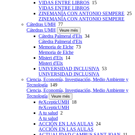
VIDAS ENTRE LIBROS
15
VIDAS ENTRE LIBROS
ZINEMANÍA CON ANTONIO SEMPERE
25
ZINEMANÍA CON ANTONIO SEMPERE
Cátedras UMH
77
Cátedras UMH
Veure més
Cátedra Palmeral d'Elx
34
Cátedra Palmeral d'Elx
Memoria de Elche
73
Memoria de Elche
Misteri d'Elx
14
Misteri d'Elx
UNIVERSIDAD INCLUSIVA
53
UNIVERSIDAD INCLUSIVA
Ciencia, Economía, Investigación, Medio Ambiente y
Tecnología
149
Ciencia, Economía, Investigación, Medio Ambiente y
Tecnología
Veure més
#eXcepticUMH
18
#eXcepticUMH
A tu salud
2
A tu salud
ACCIÓN EN LAS AULAS
24
ACCIÓN EN LAS AULAS
ACTUALIDAD CAMPUS SANT JOAN
11