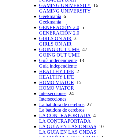
GAMING UNIVERSITY
16
GAMING UNIVERSITY
Geekmanía
6
Geekmanía
GENERACIÓN 2.0
5
GENERACIÓN 2.0
GIRLS ON AIR
3
GIRLS ON AIR
GOING OUT UMH
47
GOING OUT UMH
Guía independiente
13
Guía independiente
HEALTHY LIFE
2
HEALTHY LIFE
HOMO VIATOR
15
HOMO VIATOR
Intersecciones
24
Intersecciones
La batidora de cerebros
27
La batidora de cerebros
LA CONTRAPORTADA
4
LA CONTRAPORTADA
LA GUÍA EN LAS ONDAS
10
LA GUÍA EN LAS ONDAS