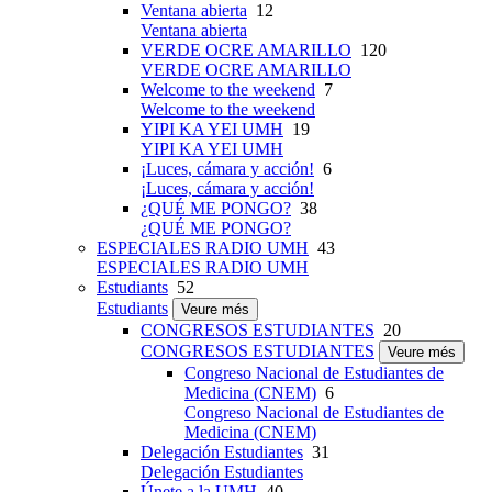
Ventana abierta
12
Ventana abierta
VERDE OCRE AMARILLO
120
VERDE OCRE AMARILLO
Welcome to the weekend
7
Welcome to the weekend
YIPI KA YEI UMH
19
YIPI KA YEI UMH
¡Luces, cámara y acción!
6
¡Luces, cámara y acción!
¿QUÉ ME PONGO?
38
¿QUÉ ME PONGO?
ESPECIALES RADIO UMH
43
ESPECIALES RADIO UMH
Estudiants
52
Estudiants
Veure més
CONGRESOS ESTUDIANTES
20
CONGRESOS ESTUDIANTES
Veure més
Congreso Nacional de Estudiantes de
Medicina (CNEM)
6
Congreso Nacional de Estudiantes de
Medicina (CNEM)
Delegación Estudiantes
31
Delegación Estudiantes
Únete a la UMH
40