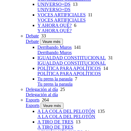
UNIVERSO+DS
13
UNIVERSO+DS
VOCES ARTIFICIALES
11
VOCES ARTIFICIALES
Y AHORA QUÉ?
6
Y AHORA QUÉ?
Debate
33
Debate
Veure més
Derribando Muros
141
Derribando Muros
IGUALDAD CONSTITUCIONAL
31
IGUALDAD CONSTITUCIONAL
POLÍTICA PARA APOLÍTICOS
14
POLÍTICA PARA APOLÍTICOS
Tu prens la paraula
7
Tu prens la paraula
Delegación al día
25
Delegación al día
Esports
264
Esports
Veure més
A LA COLA DEL PELOTÓN
135
A LA COLA DEL PELOTÓN
A TIRO DE TRES
13
A TIRO DE TRES