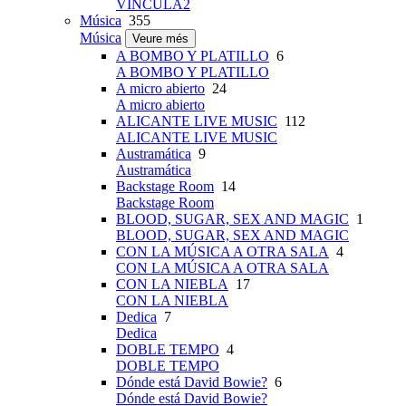
VINCULA2
Música
355
Música
Veure més
A BOMBO Y PLATILLO
6
A BOMBO Y PLATILLO
A micro abierto
24
A micro abierto
ALICANTE LIVE MUSIC
112
ALICANTE LIVE MUSIC
Austramática
9
Austramática
Backstage Room
14
Backstage Room
BLOOD, SUGAR, SEX AND MAGIC
1
BLOOD, SUGAR, SEX AND MAGIC
CON LA MÚSICA A OTRA SALA
4
CON LA MÚSICA A OTRA SALA
CON LA NIEBLA
17
CON LA NIEBLA
Dedica
7
Dedica
DOBLE TEMPO
4
DOBLE TEMPO
Dónde está David Bowie?
6
Dónde está David Bowie?