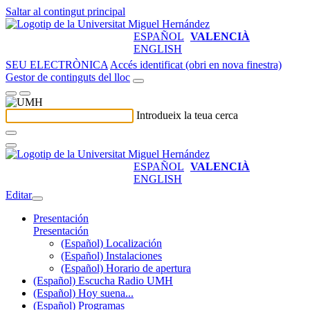
Saltar al contingut principal
ESPAÑOL
VALENCIÀ
ENGLISH
SEU ELECTRÒNICA
Accés identificat (obri en nova finestra)
Gestor de continguts del lloc
Introdueix la teua cerca
ESPAÑOL
VALENCIÀ
ENGLISH
Editar
Presentación
Presentación
(Español) Localización
(Español) Instalaciones
(Español) Horario de apertura
(Español) Escucha Radio UMH
(Español) Hoy suena...
(Español) Programas