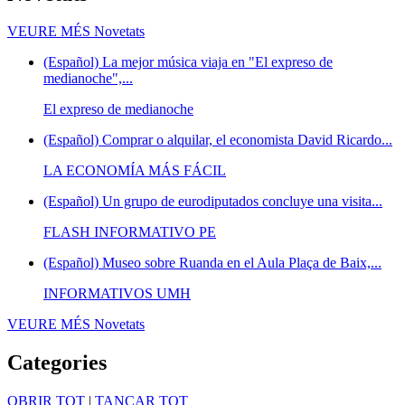
VEURE MÉS
Novetats
(Español) La mejor música viaja en "El expreso de
medianoche",...
El expreso de medianoche
(Español) Comprar o alquilar, el economista David Ricardo...
LA ECONOMÍA MÁS FÁCIL
(Español) Un grupo de eurodiputados concluye una visita...
FLASH INFORMATIVO PE
(Español) Museo sobre Ruanda en el Aula Plaça de Baix,...
INFORMATIVOS UMH
VEURE MÉS
Novetats
Categories
OBRIR TOT
|
TANCAR TOT