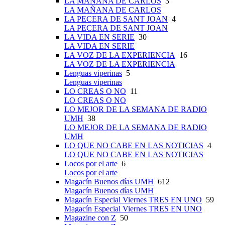
LA MAÑANA DE CARLOS
3
LA MAÑANA DE CARLOS
LA PECERA DE SANT JOAN
4
LA PECERA DE SANT JOAN
LA VIDA EN SERIE
30
LA VIDA EN SERIE
LA VOZ DE LA EXPERIENCIA
16
LA VOZ DE LA EXPERIENCIA
Lenguas viperinas
5
Lenguas viperinas
LO CREAS O NO
11
LO CREAS O NO
LO MEJOR DE LA SEMANA DE RADIO
UMH
38
LO MEJOR DE LA SEMANA DE RADIO
UMH
LO QUE NO CABE EN LAS NOTICIAS
4
LO QUE NO CABE EN LAS NOTICIAS
Locos por el arte
6
Locos por el arte
Magacín Buenos días UMH
612
Magacín Buenos días UMH
Magacín Especial Viernes TRES EN UNO
59
Magacín Especial Viernes TRES EN UNO
Magazine con Z
50