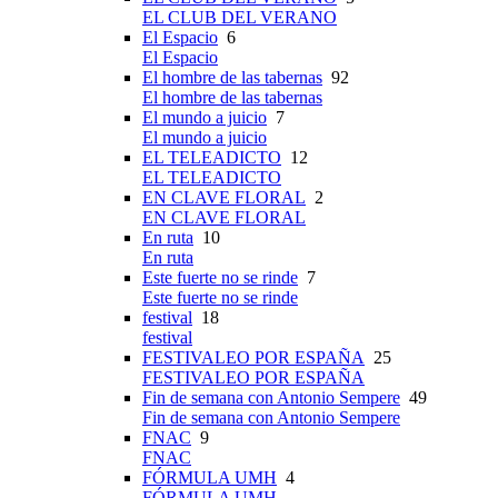
EL CLUB DEL VERANO
El Espacio
6
El Espacio
El hombre de las tabernas
92
El hombre de las tabernas
El mundo a juicio
7
El mundo a juicio
EL TELEADICTO
12
EL TELEADICTO
EN CLAVE FLORAL
2
EN CLAVE FLORAL
En ruta
10
En ruta
Este fuerte no se rinde
7
Este fuerte no se rinde
festival
18
festival
FESTIVALEO POR ESPAÑA
25
FESTIVALEO POR ESPAÑA
Fin de semana con Antonio Sempere
49
Fin de semana con Antonio Sempere
FNAC
9
FNAC
FÓRMULA UMH
4
FÓRMULA UMH