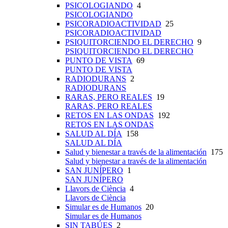
PSICOLOGIANDO
4
PSICOLOGIANDO
PSICORADIOACTIVIDAD
25
PSICORADIOACTIVIDAD
PSIQUITORCIENDO EL DERECHO
9
PSIQUITORCIENDO EL DERECHO
PUNTO DE VISTA
69
PUNTO DE VISTA
RADIODURANS
2
RADIODURANS
RARAS, PERO REALES
19
RARAS, PERO REALES
RETOS EN LAS ONDAS
192
RETOS EN LAS ONDAS
SALUD AL DÍA
158
SALUD AL DÍA
Salud y bienestar a través de la alimentación
175
Salud y bienestar a través de la alimentación
SAN JUNÍPERO
1
SAN JUNÍPERO
Llavors de Ciència
4
Llavors de Ciència
Simular es de Humanos
20
Simular es de Humanos
SIN TABÚES
2