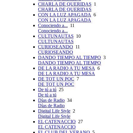
CHARLA DE QUERIDAS
1
CHARLA DE QUERIDAS
CON LA LUZ APAGADA
6
CON LA LUZ APAGADA
Conociendo a...
11
Conociendo a...
CULTUNAUTAS
10
CULTUNAUTAS
CURIOSEANDO
11
CURIOSEANDO
DANDO TIEMPO AL TIEMPO
3
DANDO TIEMPO AL TIEMPO
DE LA RADIO A TU MESA
6
DE LA RADIO A TU MESA
DE TOT UN POC
7
DE TOT UN POC
De tú a tú
25
De tú a tú
Días de Radio
34
Días de Radio
Digital Life Style
2
Digital Life Style
EL CATENACCIO
27
EL CATENACCIO
EL CLUB DEL VERANO
5