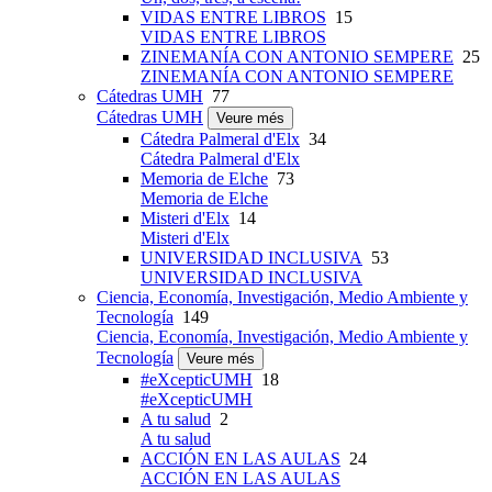
VIDAS ENTRE LIBROS
15
VIDAS ENTRE LIBROS
ZINEMANÍA CON ANTONIO SEMPERE
25
ZINEMANÍA CON ANTONIO SEMPERE
Cátedras UMH
77
Cátedras UMH
Veure més
Cátedra Palmeral d'Elx
34
Cátedra Palmeral d'Elx
Memoria de Elche
73
Memoria de Elche
Misteri d'Elx
14
Misteri d'Elx
UNIVERSIDAD INCLUSIVA
53
UNIVERSIDAD INCLUSIVA
Ciencia, Economía, Investigación, Medio Ambiente y
Tecnología
149
Ciencia, Economía, Investigación, Medio Ambiente y
Tecnología
Veure més
#eXcepticUMH
18
#eXcepticUMH
A tu salud
2
A tu salud
ACCIÓN EN LAS AULAS
24
ACCIÓN EN LAS AULAS