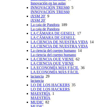
Innovación en las aulas
INNOVACIÓN TRES60
5
INNOVACIÓN TRES60
iXSM 20'
9
iXSM 20'
La caja de Pandora
189
La caja de Pandora
LA CÁMARA DE GESELL
17
LA CÁMARA DE GESELL
LA CIENCIA DE NUESTRA VIDA
14
LA CIENCIA DE NUESTRA VIDA
La ciencia del cuerpo humano
14
La ciencia del cuerpo humano
LA CIENCIA QUE VIENE
62
LA CIENCIA QUE VIENE
LA ECONOMÍA MÁS FÁCIL
36
LA ECONOMÍA MÁS FÁCIL
lactancia
29
lactancia
LO DE LOS HACKERS
35
LO DE LOS HACKERS
MAESTRÍA
1
MAESTRÍA
MUDIC
82
MUDIC