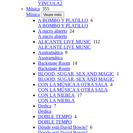
VINCULA2
Música
355
Música
Veure més
A BOMBO Y PLATILLO
6
A BOMBO Y PLATILLO
A micro abierto
24
A micro abierto
ALICANTE LIVE MUSIC
112
ALICANTE LIVE MUSIC
Austramática
9
Austramática
Backstage Room
14
Backstage Room
BLOOD, SUGAR, SEX AND MAGIC
1
BLOOD, SUGAR, SEX AND MAGIC
CON LA MÚSICA A OTRA SALA
4
CON LA MÚSICA A OTRA SALA
CON LA NIEBLA
17
CON LA NIEBLA
Dedica
7
Dedica
DOBLE TEMPO
4
DOBLE TEMPO
Dónde está David Bowie?
6
Dónde está David Bowie?