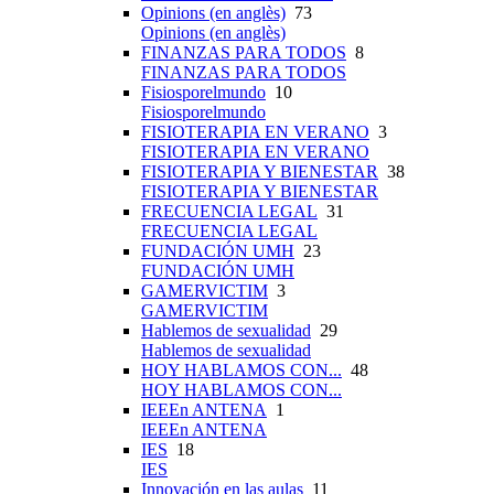
Opinions (en anglès)
73
Opinions (en anglès)
FINANZAS PARA TODOS
8
FINANZAS PARA TODOS
Fisiosporelmundo
10
Fisiosporelmundo
FISIOTERAPIA EN VERANO
3
FISIOTERAPIA EN VERANO
FISIOTERAPIA Y BIENESTAR
38
FISIOTERAPIA Y BIENESTAR
FRECUENCIA LEGAL
31
FRECUENCIA LEGAL
FUNDACIÓN UMH
23
FUNDACIÓN UMH
GAMERVICTIM
3
GAMERVICTIM
Hablemos de sexualidad
29
Hablemos de sexualidad
HOY HABLAMOS CON...
48
HOY HABLAMOS CON...
IEEEn ANTENA
1
IEEEn ANTENA
IES
18
IES
Innovación en las aulas
11