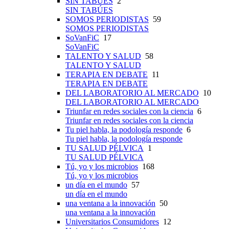
SIN TABÚES
2
SIN TABÚES
SOMOS PERIODISTAS
59
SOMOS PERIODISTAS
SoVanFiC
17
SoVanFiC
TALENTO Y SALUD
58
TALENTO Y SALUD
TERAPIA EN DEBATE
11
TERAPIA EN DEBATE
DEL LABORATORIO AL MERCADO
10
DEL LABORATORIO AL MERCADO
Triunfar en redes sociales con la ciencia
6
Triunfar en redes sociales con la ciencia
Tu piel habla, la podología responde
6
Tu piel habla, la podología responde
TU SALUD PÉLVICA
1
TU SALUD PÉLVICA
Tú, yo y los microbios
168
Tú, yo y los microbios
un día en el mundo
57
un día en el mundo
una ventana a la innovación
50
una ventana a la innovación
Universitarios Consumidores
12