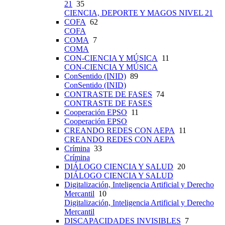
21
35
CIENCIA, DEPORTE Y MAGOS NIVEL 21
COFA
62
COFA
COMA
7
COMA
CON-CIENCIA Y MÚSICA
11
CON-CIENCIA Y MÚSICA
ConSentido (INID)
89
ConSentido (INID)
CONTRASTE DE FASES
74
CONTRASTE DE FASES
Cooperación EPSO
11
Cooperación EPSO
CREANDO REDES CON AEPA
11
CREANDO REDES CON AEPA
Crímina
33
Crímina
DIÁLOGO CIENCIA Y SALUD
20
DIÁLOGO CIENCIA Y SALUD
Digitalización, Inteligencia Artificial y Derecho
Mercantil
10
Digitalización, Inteligencia Artificial y Derecho
Mercantil
DISCAPACIDADES INVISIBLES
7