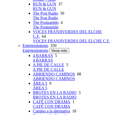
RUN & GUN
37
RUN & GUN
The Post Radio
50
The Post Radio
The Postpartido
4
The Postpartido
VOCES FRANJIVERDES DEL ELCHE
C.F.
64
VOCES FRANJIVERDES DEL ELCHE C.F.
Entretenimiento
359
Entretenimiento
Veure més
4 BARRAS
5
4 BARRAS
A PIE DE CALLE
5
A PIE DE CALLE
ABRIENDO CAMINOS
88
ABRIENDO CAMINOS
ÁREA 5
9
ÁREA 5
BROTES EN LA RADIO
3
BROTES EN LA RADIO
CAFÉ CON DRAMA
1
CAFÉ CON DRAMA
Camino a la alternativa
18