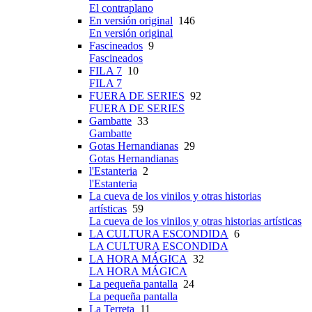
El contraplano
En versión original
146
En versión original
Fascineados
9
Fascineados
FILA 7
10
FILA 7
FUERA DE SERIES
92
FUERA DE SERIES
Gambatte
33
Gambatte
Gotas Hernandianas
29
Gotas Hernandianas
l'Estanteria
2
l'Estanteria
La cueva de los vinilos y otras historias
artísticas
59
La cueva de los vinilos y otras historias artísticas
LA CULTURA ESCONDIDA
6
LA CULTURA ESCONDIDA
LA HORA MÁGICA
32
LA HORA MÁGICA
La pequeña pantalla
24
La pequeña pantalla
La Terreta
11