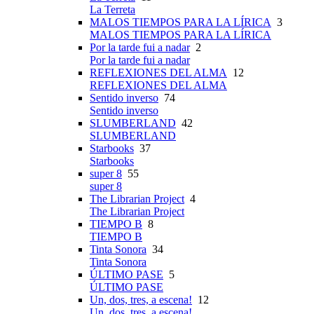
La Terreta
MALOS TIEMPOS PARA LA LÍRICA
3
MALOS TIEMPOS PARA LA LÍRICA
Por la tarde fui a nadar
2
Por la tarde fui a nadar
REFLEXIONES DEL ALMA
12
REFLEXIONES DEL ALMA
Sentido inverso
74
Sentido inverso
SLUMBERLAND
42
SLUMBERLAND
Starbooks
37
Starbooks
super 8
55
super 8
The Librarian Project
4
The Librarian Project
TIEMPO B
8
TIEMPO B
Tinta Sonora
34
Tinta Sonora
ÚLTIMO PASE
5
ÚLTIMO PASE
Un, dos, tres, a escena!
12
Un, dos, tres, a escena!