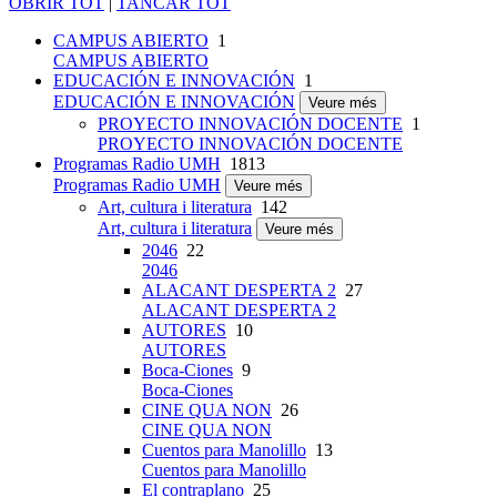
OBRIR TOT
|
TANCAR TOT
CAMPUS ABIERTO
1
CAMPUS ABIERTO
EDUCACIÓN E INNOVACIÓN
1
EDUCACIÓN E INNOVACIÓN
Veure més
PROYECTO INNOVACIÓN DOCENTE
1
PROYECTO INNOVACIÓN DOCENTE
Programas Radio UMH
1813
Programas Radio UMH
Veure més
Art, cultura i literatura
142
Art, cultura i literatura
Veure més
2046
22
2046
ALACANT DESPERTA 2
27
ALACANT DESPERTA 2
AUTORES
10
AUTORES
Boca-Ciones
9
Boca-Ciones
CINE QUA NON
26
CINE QUA NON
Cuentos para Manolillo
13
Cuentos para Manolillo
El contraplano
25