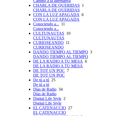
Camino a la alternativa
CHARLA DE QUERIDAS
1
CHARLA DE QUERIDAS
CON LA LUZ APAGADA
6
CON LA LUZ APAGADA
Conociendo a...
11
Conociendo a...
CULTUNAUTAS
10
CULTUNAUTAS
CURIOSEANDO
11
CURIOSEANDO
DANDO TIEMPO AL TIEMPO
3
DANDO TIEMPO AL TIEMPO
DE LA RADIO A TU MESA
6
DE LA RADIO A TU MESA
DE TOT UN POC
7
DE TOT UN POC
De tú a tú
25
De tú a tú
Días de Radio
34
Días de Radio
Digital Life Style
2
Digital Life Style
EL CATENACCIO
27
EL CATENACCIO