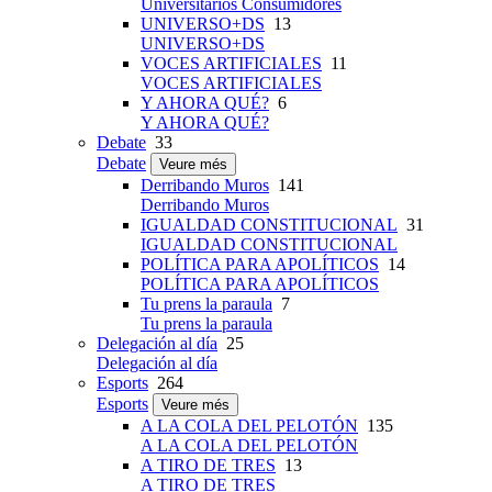
Universitarios Consumidores
UNIVERSO+DS
13
UNIVERSO+DS
VOCES ARTIFICIALES
11
VOCES ARTIFICIALES
Y AHORA QUÉ?
6
Y AHORA QUÉ?
Debate
33
Debate
Veure més
Derribando Muros
141
Derribando Muros
IGUALDAD CONSTITUCIONAL
31
IGUALDAD CONSTITUCIONAL
POLÍTICA PARA APOLÍTICOS
14
POLÍTICA PARA APOLÍTICOS
Tu prens la paraula
7
Tu prens la paraula
Delegación al día
25
Delegación al día
Esports
264
Esports
Veure més
A LA COLA DEL PELOTÓN
135
A LA COLA DEL PELOTÓN
A TIRO DE TRES
13
A TIRO DE TRES