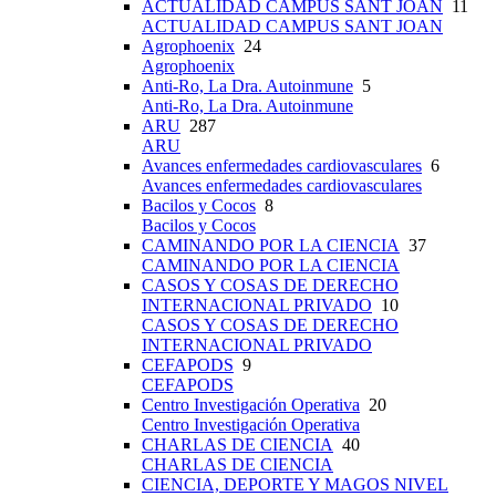
ACTUALIDAD CAMPUS SANT JOAN
11
ACTUALIDAD CAMPUS SANT JOAN
Agrophoenix
24
Agrophoenix
Anti-Ro, La Dra. Autoinmune
5
Anti-Ro, La Dra. Autoinmune
ARU
287
ARU
Avances enfermedades cardiovasculares
6
Avances enfermedades cardiovasculares
Bacilos y Cocos
8
Bacilos y Cocos
CAMINANDO POR LA CIENCIA
37
CAMINANDO POR LA CIENCIA
CASOS Y COSAS DE DERECHO
INTERNACIONAL PRIVADO
10
CASOS Y COSAS DE DERECHO
INTERNACIONAL PRIVADO
CEFAPODS
9
CEFAPODS
Centro Investigación Operativa
20
Centro Investigación Operativa
CHARLAS DE CIENCIA
40
CHARLAS DE CIENCIA
CIENCIA, DEPORTE Y MAGOS NIVEL