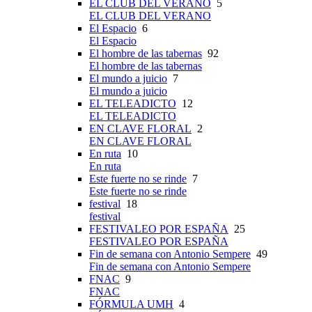
EL CLUB DEL VERANO
5
EL CLUB DEL VERANO
El Espacio
6
El Espacio
El hombre de las tabernas
92
El hombre de las tabernas
El mundo a juicio
7
El mundo a juicio
EL TELEADICTO
12
EL TELEADICTO
EN CLAVE FLORAL
2
EN CLAVE FLORAL
En ruta
10
En ruta
Este fuerte no se rinde
7
Este fuerte no se rinde
festival
18
festival
FESTIVALEO POR ESPAÑA
25
FESTIVALEO POR ESPAÑA
Fin de semana con Antonio Sempere
49
Fin de semana con Antonio Sempere
FNAC
9
FNAC
FÓRMULA UMH
4