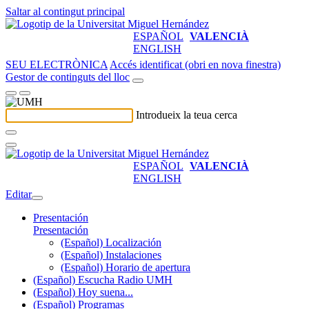
Saltar al contingut principal
ESPAÑOL
VALENCIÀ
ENGLISH
SEU ELECTRÒNICA
Accés identificat (obri en nova finestra)
Gestor de continguts del lloc
Introdueix la teua cerca
ESPAÑOL
VALENCIÀ
ENGLISH
Editar
Presentación
Presentación
(Español) Localización
(Español) Instalaciones
(Español) Horario de apertura
(Español) Escucha Radio UMH
(Español) Hoy suena...
(Español) Programas