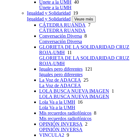
Únete a la UMH
40
Únete a la UMH
Igualdad y Solidaridad
19
Igualdad y Solidaridad
Veure més
CÁTEDRA RUANDA
7
CÁTEDRA RUANDA
Conversación Diversa
8
Conversación Diversa
GLORIETA DE LA SOLIDARIDAD CRUZ
ROJA-UMH
11
GLORIETA DE LA SOLIDARIDAD CRUZ
ROJA-UMH
Iguales pero diferentes
121
Iguales pero diferentes
La Voz de ADACEA
25
La Voz de ADACEA
LOLA BUSCA NUEVA IMAGEN
1
LOLA BUSCA NUEVA IMAGEN
Lola Va a la UMH
16
Lola Va a la UMH
Mis recuerdos radiofónicos
8
Mis recuerdos radiofónicos
OPINIÓN INVERSA
2
OPINIÓN INVERSA
VINCULA2
9