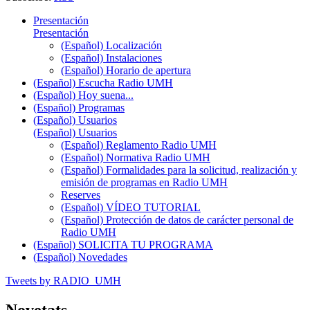
Presentación
Presentación
(Español) Localización
(Español) Instalaciones
(Español) Horario de apertura
(Español) Escucha Radio UMH
(Español) Hoy suena...
(Español) Programas
(Español) Usuarios
(Español) Usuarios
(Español) Reglamento Radio UMH
(Español) Normativa Radio UMH
(Español) Formalidades para la solicitud, realización y
emisión de programas en Radio UMH
Reserves
(Español) VÍDEO TUTORIAL
(Español) Protección de datos de carácter personal de
Radio UMH
(Español) SOLICITA TU PROGRAMA
(Español) Novedades
Tweets by RADIO_UMH
Novetats