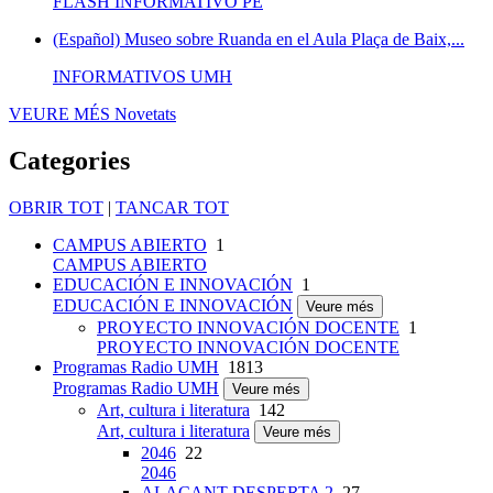
FLASH INFORMATIVO PE
(Español) Museo sobre Ruanda en el Aula Plaça de Baix,...
INFORMATIVOS UMH
VEURE MÉS
Novetats
Categories
OBRIR TOT
|
TANCAR TOT
CAMPUS ABIERTO
1
CAMPUS ABIERTO
EDUCACIÓN E INNOVACIÓN
1
EDUCACIÓN E INNOVACIÓN
Veure més
PROYECTO INNOVACIÓN DOCENTE
1
PROYECTO INNOVACIÓN DOCENTE
Programas Radio UMH
1813
Programas Radio UMH
Veure més
Art, cultura i literatura
142
Art, cultura i literatura
Veure més
2046
22
2046
ALACANT DESPERTA 2
27