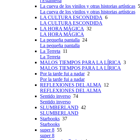
l'Estanteria
La cueva de los vinilos y otras historias artísticas
5
La cueva de los vinilos y otras historias artísticas
LA CULTURA ESCONDIDA
6
LA CULTURA ESCONDIDA
LA HORA MÁGICA
32
LA HORA MÁGICA
La pequeña pantalla
24
La pequeña pantalla
La Terreta
11
La Terreta
MALOS TIEMPOS PARA LA LÍRICA
3
MALOS TIEMPOS PARA LA LÍRICA
Por la tarde fui a nadar
2
Por la tarde fui a nadar
REFLEXIONES DEL ALMA
12
REFLEXIONES DEL ALMA
Sentido inverso
74
Sentido inverso
SLUMBERLAND
42
SLUMBERLAND
Starbooks
37
Starbooks
super 8
55
super 8