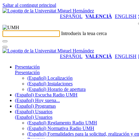
Saltar al contingut principal
ESPAÑOL
VALENCIÀ
ENGLISH
Introdueix la teua cerca
ESPAÑOL
VALENCIÀ
ENGLISH
Presentación
Presentación
(Español) Localización
(Español) Instalaciones
(Español) Horario de apertura
(Español) Escucha Radio UMH
(Español) Hoy suena...
(Español) Programas
(Español) Usuarios
(Español) Usuarios
(Español) Reglamento Radio UMH
(Español) Normativa Radio UMH
(Español) Formalidades para la solicitud, realización 