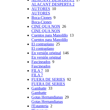
ALACANT DESPERTA 2
AUTORES
10
AUTORES
Boca-Ciones
9
Boca-Ciones
CINE QUA NON
26
CINE QUA NON
Cuentos para Manolillo
13
Cuentos para Manolillo
El contraplano
25
El contraplano
En versión original
146
En versión original
Fascineados
9
Fascineados
FILA 7
10
FILA 7
FUERA DE SERIES
92
FUERA DE SERIES
Gambatte
33
Gambatte
Gotas Hernandianas
29
Gotas Hernandianas
l'Estanteria
2