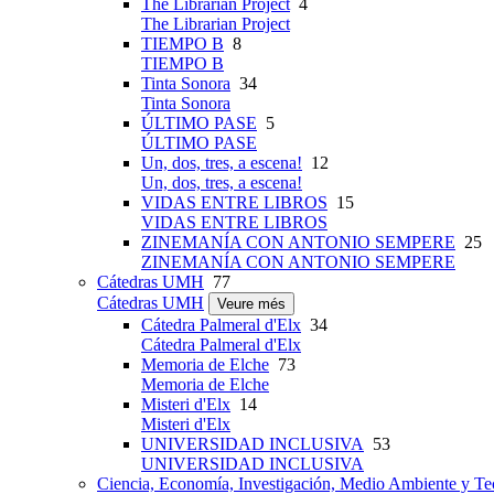
The Librarian Project
4
The Librarian Project
TIEMPO B
8
TIEMPO B
Tinta Sonora
34
Tinta Sonora
ÚLTIMO PASE
5
ÚLTIMO PASE
Un, dos, tres, a escena!
12
Un, dos, tres, a escena!
VIDAS ENTRE LIBROS
15
VIDAS ENTRE LIBROS
ZINEMANÍA CON ANTONIO SEMPERE
25
ZINEMANÍA CON ANTONIO SEMPERE
Cátedras UMH
77
Cátedras UMH
Veure més
Cátedra Palmeral d'Elx
34
Cátedra Palmeral d'Elx
Memoria de Elche
73
Memoria de Elche
Misteri d'Elx
14
Misteri d'Elx
UNIVERSIDAD INCLUSIVA
53
UNIVERSIDAD INCLUSIVA
Ciencia, Economía, Investigación, Medio Ambiente y Te