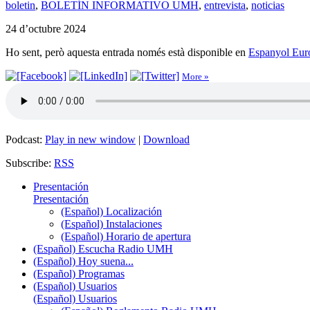
boletin
,
BOLETÍN INFORMATIVO UMH
,
entrevista
,
noticias
24 d’octubre 2024
Ho sent, però aquesta entrada només està disponible en
Espanyol Eur
More »
Podcast:
Play in new window
|
Download
Subscribe:
RSS
Presentación
Presentación
(Español) Localización
(Español) Instalaciones
(Español) Horario de apertura
(Español) Escucha Radio UMH
(Español) Hoy suena...
(Español) Programas
(Español) Usuarios
(Español) Usuarios