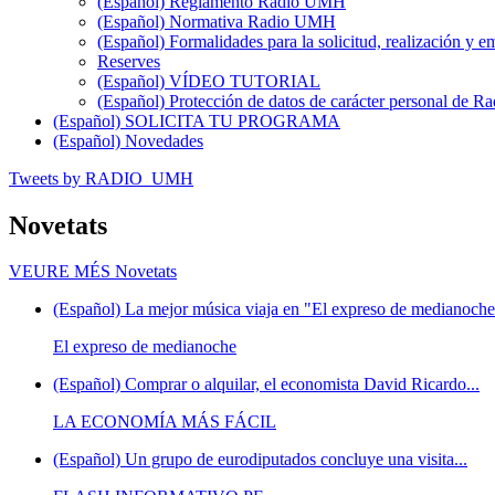
(Español) Reglamento Radio UMH
(Español) Normativa Radio UMH
(Español) Formalidades para la solicitud, realización 
Reserves
(Español) VÍDEO TUTORIAL
(Español) Protección de datos de carácter personal de 
(Español) SOLICITA TU PROGRAMA
(Español) Novedades
Tweets by RADIO_UMH
Novetats
VEURE MÉS
Novetats
(Español) La mejor música viaja en "El expreso de medianoche"
El expreso de medianoche
(Español) Comprar o alquilar, el economista David Ricardo...
LA ECONOMÍA MÁS FÁCIL
(Español) Un grupo de eurodiputados concluye una visita...