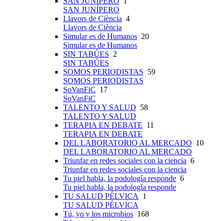
SAN JUNÍPERO
1
SAN JUNÍPERO
Llavors de Ciència
4
Llavors de Ciència
Simular es de Humanos
20
Simular es de Humanos
SIN TABÚES
2
SIN TABÚES
SOMOS PERIODISTAS
59
SOMOS PERIODISTAS
SoVanFiC
17
SoVanFiC
TALENTO Y SALUD
58
TALENTO Y SALUD
TERAPIA EN DEBATE
11
TERAPIA EN DEBATE
DEL LABORATORIO AL MERCADO
10
DEL LABORATORIO AL MERCADO
Triunfar en redes sociales con la ciencia
6
Triunfar en redes sociales con la ciencia
Tu piel habla, la podología responde
6
Tu piel habla, la podología responde
TU SALUD PÉLVICA
1
TU SALUD PÉLVICA
Tú, yo y los microbios
168