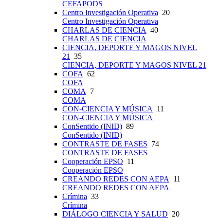
CEFAPODS
Centro Investigación Operativa
20
Centro Investigación Operativa
CHARLAS DE CIENCIA
40
CHARLAS DE CIENCIA
CIENCIA, DEPORTE Y MAGOS NIVEL
21
35
CIENCIA, DEPORTE Y MAGOS NIVEL 21
COFA
62
COFA
COMA
7
COMA
CON-CIENCIA Y MÚSICA
11
CON-CIENCIA Y MÚSICA
ConSentido (INID)
89
ConSentido (INID)
CONTRASTE DE FASES
74
CONTRASTE DE FASES
Cooperación EPSO
11
Cooperación EPSO
CREANDO REDES CON AEPA
11
CREANDO REDES CON AEPA
Crímina
33
Crímina
DIÁLOGO CIENCIA Y SALUD
20