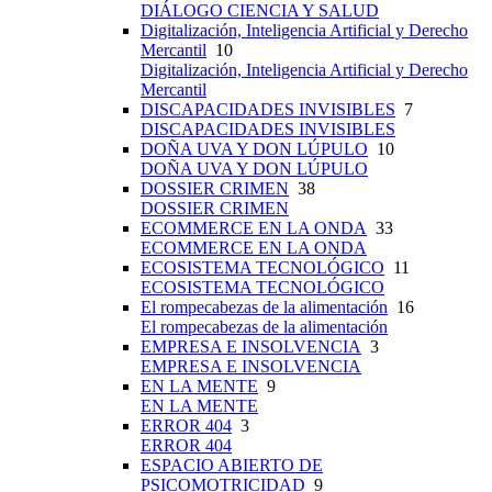
DIÁLOGO CIENCIA Y SALUD
Digitalización, Inteligencia Artificial y Derecho
Mercantil
10
Digitalización, Inteligencia Artificial y Derecho
Mercantil
DISCAPACIDADES INVISIBLES
7
DISCAPACIDADES INVISIBLES
DOÑA UVA Y DON LÚPULO
10
DOÑA UVA Y DON LÚPULO
DOSSIER CRIMEN
38
DOSSIER CRIMEN
ECOMMERCE EN LA ONDA
33
ECOMMERCE EN LA ONDA
ECOSISTEMA TECNOLÓGICO
11
ECOSISTEMA TECNOLÓGICO
El rompecabezas de la alimentación
16
El rompecabezas de la alimentación
EMPRESA E INSOLVENCIA
3
EMPRESA E INSOLVENCIA
EN LA MENTE
9
EN LA MENTE
ERROR 404
3
ERROR 404
ESPACIO ABIERTO DE
PSICOMOTRICIDAD
9