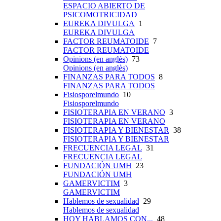
ESPACIO ABIERTO DE
PSICOMOTRICIDAD
EUREKA DIVULGA
1
EUREKA DIVULGA
FACTOR REUMATOIDE
7
FACTOR REUMATOIDE
Opinions (en anglès)
73
Opinions (en anglès)
FINANZAS PARA TODOS
8
FINANZAS PARA TODOS
Fisiosporelmundo
10
Fisiosporelmundo
FISIOTERAPIA EN VERANO
3
FISIOTERAPIA EN VERANO
FISIOTERAPIA Y BIENESTAR
38
FISIOTERAPIA Y BIENESTAR
FRECUENCIA LEGAL
31
FRECUENCIA LEGAL
FUNDACIÓN UMH
23
FUNDACIÓN UMH
GAMERVICTIM
3
GAMERVICTIM
Hablemos de sexualidad
29
Hablemos de sexualidad
HOY HABLAMOS CON...
48