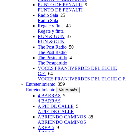
PUNTO DE PENALTI
9
PUNTO DE PENALTI
Radio Sala
25
Radio Sala
Regate y finta
48
Regate y finta
RUN & GUN
37
RUN & GUN
The Post Radio
50
The Post Radio
The Postpartido
4
The Postpartido
VOCES FRANJIVERDES DEL ELCHE
C.F.
64
VOCES FRANJIVERDES DEL ELCHE C.F.
Entretenimiento
359
Entretenimiento
Veure més
4 BARRAS
5
4 BARRAS
A PIE DE CALLE
5
A PIE DE CALLE
ABRIENDO CAMINOS
88
ABRIENDO CAMINOS
ÁREA 5
9