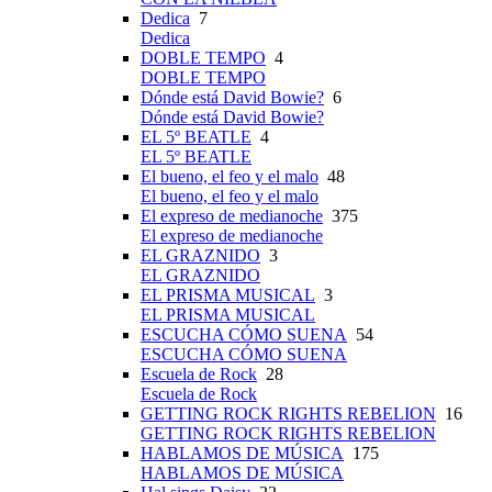
Dedica
7
Dedica
DOBLE TEMPO
4
DOBLE TEMPO
Dónde está David Bowie?
6
Dónde está David Bowie?
EL 5º BEATLE
4
EL 5º BEATLE
El bueno, el feo y el malo
48
El bueno, el feo y el malo
El expreso de medianoche
375
El expreso de medianoche
EL GRAZNIDO
3
EL GRAZNIDO
EL PRISMA MUSICAL
3
EL PRISMA MUSICAL
ESCUCHA CÓMO SUENA
54
ESCUCHA CÓMO SUENA
Escuela de Rock
28
Escuela de Rock
GETTING ROCK RIGHTS REBELION
16
GETTING ROCK RIGHTS REBELION
HABLAMOS DE MÚSICA
175
HABLAMOS DE MÚSICA