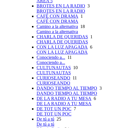
ÁREA 5
BROTES EN LA RADIO
3
BROTES EN LA RADIO
CAFÉ CON DRAMA
1
CAFÉ CON DRAMA
Camino a la alternativa
18
Camino a la alternativa
CHARLA DE QUERIDAS
1
CHARLA DE QUERIDAS
CON LA LUZ APAGADA
6
CON LA LUZ APAGADA
Conociendo a...
11
Conociendo a...
CULTUNAUTAS
10
CULTUNAUTAS
CURIOSEANDO
11
CURIOSEANDO
DANDO TIEMPO AL TIEMPO
3
DANDO TIEMPO AL TIEMPO
DE LA RADIO A TU MESA
6
DE LA RADIO A TU MESA
DE TOT UN POC
7
DE TOT UN POC
De tú a tú
25
De tú a tú