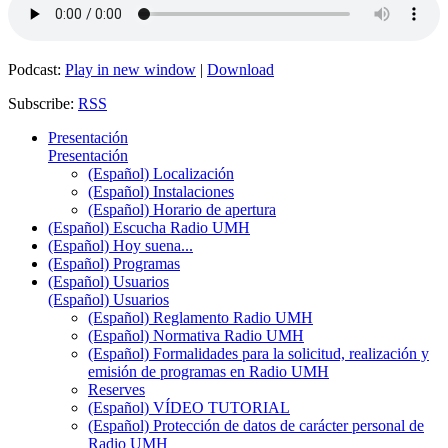
Podcast:
Play in new window
|
Download
Subscribe:
RSS
Presentación
Presentación
(Español) Localización
(Español) Instalaciones
(Español) Horario de apertura
(Español) Escucha Radio UMH
(Español) Hoy suena...
(Español) Programas
(Español) Usuarios
(Español) Usuarios
(Español) Reglamento Radio UMH
(Español) Normativa Radio UMH
(Español) Formalidades para la solicitud, realización y
emisión de programas en Radio UMH
Reserves
(Español) VÍDEO TUTORIAL
(Español) Protección de datos de carácter personal de
Radio UMH