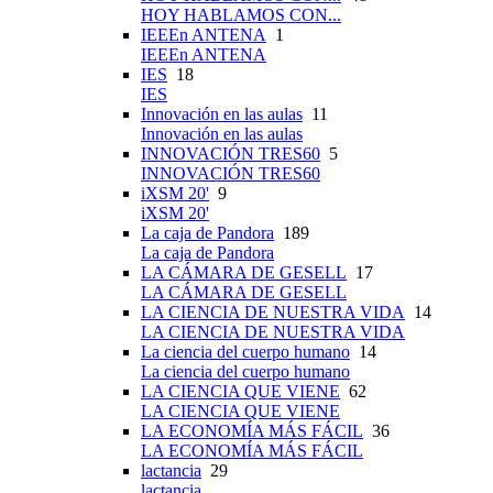
HOY HABLAMOS CON...
IEEEn ANTENA
1
IEEEn ANTENA
IES
18
IES
Innovación en las aulas
11
Innovación en las aulas
INNOVACIÓN TRES60
5
INNOVACIÓN TRES60
iXSM 20'
9
iXSM 20'
La caja de Pandora
189
La caja de Pandora
LA CÁMARA DE GESELL
17
LA CÁMARA DE GESELL
LA CIENCIA DE NUESTRA VIDA
14
LA CIENCIA DE NUESTRA VIDA
La ciencia del cuerpo humano
14
La ciencia del cuerpo humano
LA CIENCIA QUE VIENE
62
LA CIENCIA QUE VIENE
LA ECONOMÍA MÁS FÁCIL
36
LA ECONOMÍA MÁS FÁCIL
lactancia
29
lactancia