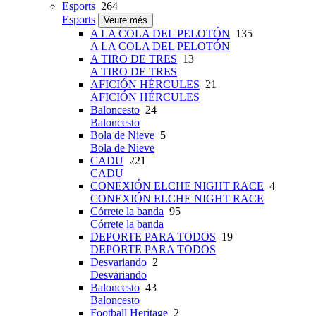
Esports
264
Esports
Veure més
A LA COLA DEL PELOTÓN
135
A LA COLA DEL PELOTÓN
A TIRO DE TRES
13
A TIRO DE TRES
AFICIÓN HÉRCULES
21
AFICIÓN HÉRCULES
Baloncesto
24
Baloncesto
Bola de Nieve
5
Bola de Nieve
CADU
221
CADU
CONEXIÓN ELCHE NIGHT RACE
4
CONEXIÓN ELCHE NIGHT RACE
Córrete la banda
95
Córrete la banda
DEPORTE PARA TODOS
19
DEPORTE PARA TODOS
Desvariando
2
Desvariando
Baloncesto
43
Baloncesto
Football Heritage
2