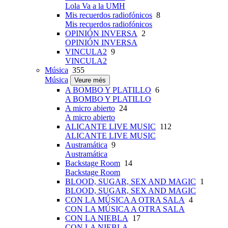
Lola Va a la UMH
Mis recuerdos radiofónicos
8
Mis recuerdos radiofónicos
OPINIÓN INVERSA
2
OPINIÓN INVERSA
VINCULA2
9
VINCULA2
Música
355
Música
Veure més
A BOMBO Y PLATILLO
6
A BOMBO Y PLATILLO
A micro abierto
24
A micro abierto
ALICANTE LIVE MUSIC
112
ALICANTE LIVE MUSIC
Austramática
9
Austramática
Backstage Room
14
Backstage Room
BLOOD, SUGAR, SEX AND MAGIC
1
BLOOD, SUGAR, SEX AND MAGIC
CON LA MÚSICA A OTRA SALA
4
CON LA MÚSICA A OTRA SALA
CON LA NIEBLA
17
CON LA NIEBLA