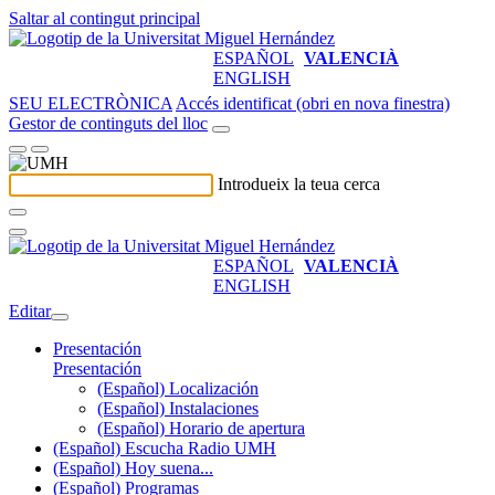
Saltar al contingut principal
ESPAÑOL
VALENCIÀ
ENGLISH
SEU ELECTRÒNICA
Accés identificat (obri en nova finestra)
Gestor de continguts del lloc
Introdueix la teua cerca
ESPAÑOL
VALENCIÀ
ENGLISH
Editar
Presentación
Presentación
(Español) Localización
(Español) Instalaciones
(Español) Horario de apertura
(Español) Escucha Radio UMH
(Español) Hoy suena...
(Español) Programas