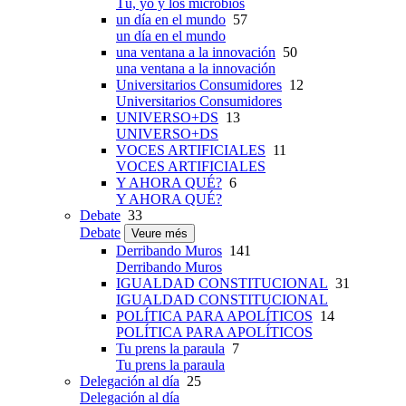
Tú, yo y los microbios
un día en el mundo
57
un día en el mundo
una ventana a la innovación
50
una ventana a la innovación
Universitarios Consumidores
12
Universitarios Consumidores
UNIVERSO+DS
13
UNIVERSO+DS
VOCES ARTIFICIALES
11
VOCES ARTIFICIALES
Y AHORA QUÉ?
6
Y AHORA QUÉ?
Debate
33
Debate
Veure més
Derribando Muros
141
Derribando Muros
IGUALDAD CONSTITUCIONAL
31
IGUALDAD CONSTITUCIONAL
POLÍTICA PARA APOLÍTICOS
14
POLÍTICA PARA APOLÍTICOS
Tu prens la paraula
7
Tu prens la paraula
Delegación al día
25
Delegación al día