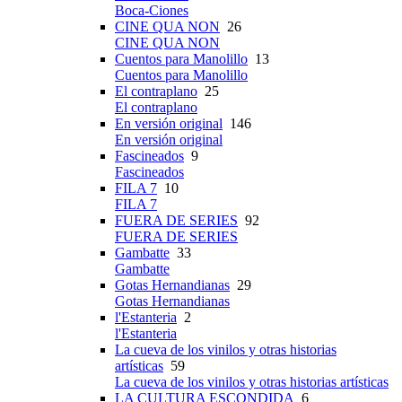
Boca-Ciones
CINE QUA NON
26
CINE QUA NON
Cuentos para Manolillo
13
Cuentos para Manolillo
El contraplano
25
El contraplano
En versión original
146
En versión original
Fascineados
9
Fascineados
FILA 7
10
FILA 7
FUERA DE SERIES
92
FUERA DE SERIES
Gambatte
33
Gambatte
Gotas Hernandianas
29
Gotas Hernandianas
l'Estanteria
2
l'Estanteria
La cueva de los vinilos y otras historias
artísticas
59
La cueva de los vinilos y otras historias artísticas
LA CULTURA ESCONDIDA
6