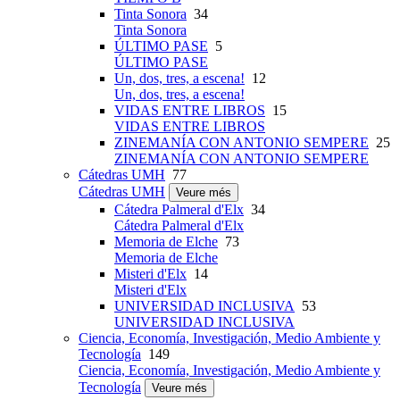
Tinta Sonora
34
Tinta Sonora
ÚLTIMO PASE
5
ÚLTIMO PASE
Un, dos, tres, a escena!
12
Un, dos, tres, a escena!
VIDAS ENTRE LIBROS
15
VIDAS ENTRE LIBROS
ZINEMANÍA CON ANTONIO SEMPERE
25
ZINEMANÍA CON ANTONIO SEMPERE
Cátedras UMH
77
Cátedras UMH
Veure més
Cátedra Palmeral d'Elx
34
Cátedra Palmeral d'Elx
Memoria de Elche
73
Memoria de Elche
Misteri d'Elx
14
Misteri d'Elx
UNIVERSIDAD INCLUSIVA
53
UNIVERSIDAD INCLUSIVA
Ciencia, Economía, Investigación, Medio Ambiente y
Tecnología
149
Ciencia, Economía, Investigación, Medio Ambiente y
Tecnología
Veure més