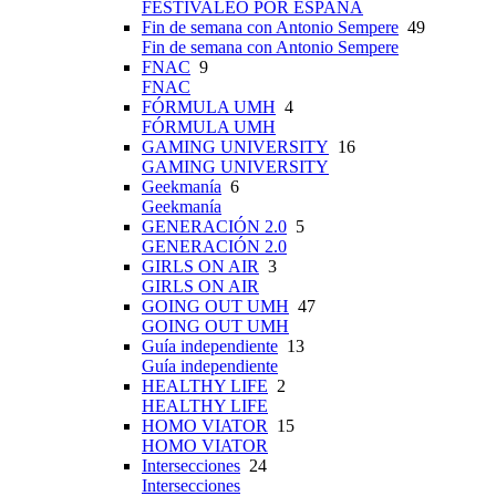
FESTIVALEO POR ESPAÑA
Fin de semana con Antonio Sempere
49
Fin de semana con Antonio Sempere
FNAC
9
FNAC
FÓRMULA UMH
4
FÓRMULA UMH
GAMING UNIVERSITY
16
GAMING UNIVERSITY
Geekmanía
6
Geekmanía
GENERACIÓN 2.0
5
GENERACIÓN 2.0
GIRLS ON AIR
3
GIRLS ON AIR
GOING OUT UMH
47
GOING OUT UMH
Guía independiente
13
Guía independiente
HEALTHY LIFE
2
HEALTHY LIFE
HOMO VIATOR
15
HOMO VIATOR
Intersecciones
24
Intersecciones