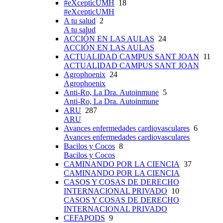
#eXcepticUMH
18
#eXcepticUMH
A tu salud
2
A tu salud
ACCIÓN EN LAS AULAS
24
ACCIÓN EN LAS AULAS
ACTUALIDAD CAMPUS SANT JOAN
11
ACTUALIDAD CAMPUS SANT JOAN
Agrophoenix
24
Agrophoenix
Anti-Ro, La Dra. Autoinmune
5
Anti-Ro, La Dra. Autoinmune
ARU
287
ARU
Avances enfermedades cardiovasculares
6
Avances enfermedades cardiovasculares
Bacilos y Cocos
8
Bacilos y Cocos
CAMINANDO POR LA CIENCIA
37
CAMINANDO POR LA CIENCIA
CASOS Y COSAS DE DERECHO
INTERNACIONAL PRIVADO
10
CASOS Y COSAS DE DERECHO
INTERNACIONAL PRIVADO
CEFAPODS
9