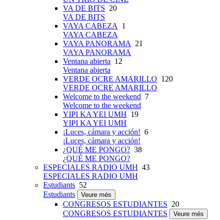
VA DE BITS
20
VA DE BITS
VAYA CABEZA
1
VAYA CABEZA
VAYA PANORAMA
21
VAYA PANORAMA
Ventana abierta
12
Ventana abierta
VERDE OCRE AMARILLO
120
VERDE OCRE AMARILLO
Welcome to the weekend
7
Welcome to the weekend
YIPI KA YEI UMH
19
YIPI KA YEI UMH
¡Luces, cámara y acción!
6
¡Luces, cámara y acción!
¿QUÉ ME PONGO?
38
¿QUÉ ME PONGO?
ESPECIALES RADIO UMH
43
ESPECIALES RADIO UMH
Estudiants
52
Estudiants
Veure més
CONGRESOS ESTUDIANTES
20
CONGRESOS ESTUDIANTES
Veure més