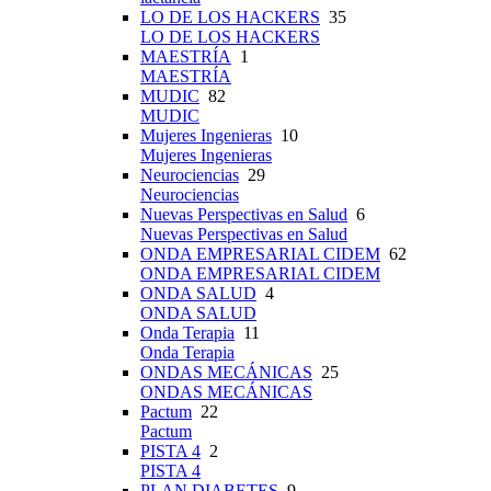
LO DE LOS HACKERS
35
LO DE LOS HACKERS
MAESTRÍA
1
MAESTRÍA
MUDIC
82
MUDIC
Mujeres Ingenieras
10
Mujeres Ingenieras
Neurociencias
29
Neurociencias
Nuevas Perspectivas en Salud
6
Nuevas Perspectivas en Salud
ONDA EMPRESARIAL CIDEM
62
ONDA EMPRESARIAL CIDEM
ONDA SALUD
4
ONDA SALUD
Onda Terapia
11
Onda Terapia
ONDAS MECÁNICAS
25
ONDAS MECÁNICAS
Pactum
22
Pactum
PISTA 4
2
PISTA 4
PLAN DIABETES
9