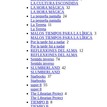
LA CULTURA ESCONDIDA
LA HORA MÁGICA
32
LA HORA MÁGICA
La pequeña pantalla
24
La pequeña pantalla
La Terreta
11
La Terreta
MALOS TIEMPOS PARA LA LÍRICA
3
MALOS TIEMPOS PARA LA LÍRICA
Por la tarde fui a nadar
2
Por la tarde fui a nadar
REFLEXIONES DEL ALMA
12
REFLEXIONES DEL ALMA
Sentido inverso
74
Sentido inverso
SLUMBERLAND
42
SLUMBERLAND
Starbooks
37
Starbooks
super 8
55
super 8
The Librarian Project
4
The Librarian Project
TIEMPO B
8
TIEMPO B