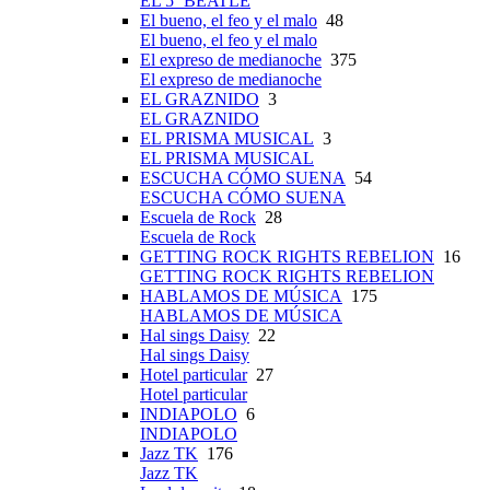
EL 5º BEATLE
El bueno, el feo y el malo
48
El bueno, el feo y el malo
El expreso de medianoche
375
El expreso de medianoche
EL GRAZNIDO
3
EL GRAZNIDO
EL PRISMA MUSICAL
3
EL PRISMA MUSICAL
ESCUCHA CÓMO SUENA
54
ESCUCHA CÓMO SUENA
Escuela de Rock
28
Escuela de Rock
GETTING ROCK RIGHTS REBELION
16
GETTING ROCK RIGHTS REBELION
HABLAMOS DE MÚSICA
175
HABLAMOS DE MÚSICA
Hal sings Daisy
22
Hal sings Daisy
Hotel particular
27
Hotel particular
INDIAPOLO
6
INDIAPOLO
Jazz TK
176
Jazz TK