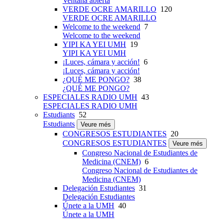
Ventana abierta
VERDE OCRE AMARILLO
120
VERDE OCRE AMARILLO
Welcome to the weekend
7
Welcome to the weekend
YIPI KA YEI UMH
19
YIPI KA YEI UMH
¡Luces, cámara y acción!
6
¡Luces, cámara y acción!
¿QUÉ ME PONGO?
38
¿QUÉ ME PONGO?
ESPECIALES RADIO UMH
43
ESPECIALES RADIO UMH
Estudiants
52
Estudiants
Veure més
CONGRESOS ESTUDIANTES
20
CONGRESOS ESTUDIANTES
Veure més
Congreso Nacional de Estudiantes de
Medicina (CNEM)
6
Congreso Nacional de Estudiantes de
Medicina (CNEM)
Delegación Estudiantes
31
Delegación Estudiantes
Únete a la UMH
40
Únete a la UMH