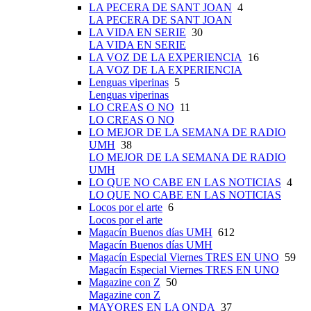
LA PECERA DE SANT JOAN
4
LA PECERA DE SANT JOAN
LA VIDA EN SERIE
30
LA VIDA EN SERIE
LA VOZ DE LA EXPERIENCIA
16
LA VOZ DE LA EXPERIENCIA
Lenguas viperinas
5
Lenguas viperinas
LO CREAS O NO
11
LO CREAS O NO
LO MEJOR DE LA SEMANA DE RADIO
UMH
38
LO MEJOR DE LA SEMANA DE RADIO
UMH
LO QUE NO CABE EN LAS NOTICIAS
4
LO QUE NO CABE EN LAS NOTICIAS
Locos por el arte
6
Locos por el arte
Magacín Buenos días UMH
612
Magacín Buenos días UMH
Magacín Especial Viernes TRES EN UNO
59
Magacín Especial Viernes TRES EN UNO
Magazine con Z
50
Magazine con Z
MAYORES EN LA ONDA
37