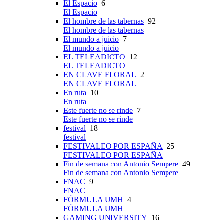
El Espacio
6
El Espacio
El hombre de las tabernas
92
El hombre de las tabernas
El mundo a juicio
7
El mundo a juicio
EL TELEADICTO
12
EL TELEADICTO
EN CLAVE FLORAL
2
EN CLAVE FLORAL
En ruta
10
En ruta
Este fuerte no se rinde
7
Este fuerte no se rinde
festival
18
festival
FESTIVALEO POR ESPAÑA
25
FESTIVALEO POR ESPAÑA
Fin de semana con Antonio Sempere
49
Fin de semana con Antonio Sempere
FNAC
9
FNAC
FÓRMULA UMH
4
FÓRMULA UMH
GAMING UNIVERSITY
16