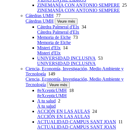
ZINEMANÍA CON ANTONIO SEMPERE
25
ZINEMANÍA CON ANTONIO SEMPERE
Cátedras UMH
77
Cátedras UMH
Veure més
Cátedra Palmeral d'Elx
34
Cátedra Palmeral d'Elx
Memoria de Elche
73
Memoria de Elche
Misteri d'Elx
14
Misteri d'Elx
UNIVERSIDAD INCLUSIVA
53
UNIVERSIDAD INCLUSIVA
Ciencia, Economía, Investigación, Medio Ambiente y
Tecnología
149
Ciencia, Economía, Investigación, Medio Ambiente y
Tecnología
Veure més
#eXcepticUMH
18
#eXcepticUMH
A tu salud
2
A tu salud
ACCIÓN EN LAS AULAS
24
ACCIÓN EN LAS AULAS
ACTUALIDAD CAMPUS SANT JOAN
11
ACTUALIDAD CAMPUS SANT JOAN