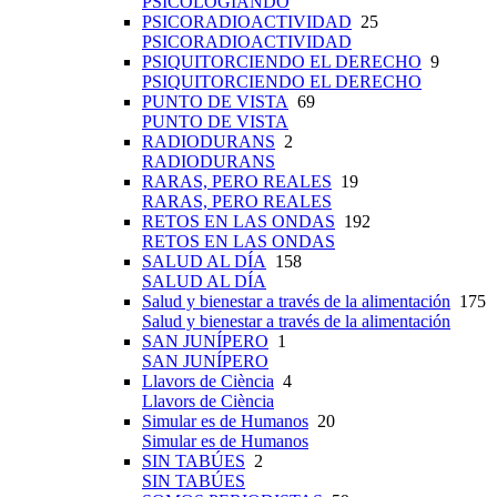
PSICOLOGIANDO
PSICORADIOACTIVIDAD
25
PSICORADIOACTIVIDAD
PSIQUITORCIENDO EL DERECHO
9
PSIQUITORCIENDO EL DERECHO
PUNTO DE VISTA
69
PUNTO DE VISTA
RADIODURANS
2
RADIODURANS
RARAS, PERO REALES
19
RARAS, PERO REALES
RETOS EN LAS ONDAS
192
RETOS EN LAS ONDAS
SALUD AL DÍA
158
SALUD AL DÍA
Salud y bienestar a través de la alimentación
175
Salud y bienestar a través de la alimentación
SAN JUNÍPERO
1
SAN JUNÍPERO
Llavors de Ciència
4
Llavors de Ciència
Simular es de Humanos
20
Simular es de Humanos
SIN TABÚES
2
SIN TABÚES