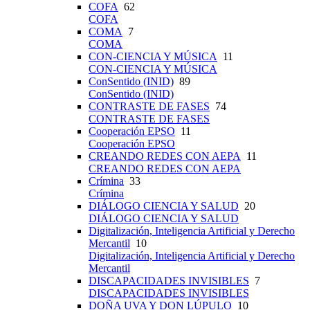
COFA
62
COFA
COMA
7
COMA
CON-CIENCIA Y MÚSICA
11
CON-CIENCIA Y MÚSICA
ConSentido (INID)
89
ConSentido (INID)
CONTRASTE DE FASES
74
CONTRASTE DE FASES
Cooperación EPSO
11
Cooperación EPSO
CREANDO REDES CON AEPA
11
CREANDO REDES CON AEPA
Crímina
33
Crímina
DIÁLOGO CIENCIA Y SALUD
20
DIÁLOGO CIENCIA Y SALUD
Digitalización, Inteligencia Artificial y Derecho
Mercantil
10
Digitalización, Inteligencia Artificial y Derecho
Mercantil
DISCAPACIDADES INVISIBLES
7
DISCAPACIDADES INVISIBLES
DOÑA UVA Y DON LÚPULO
10