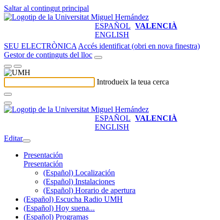
Saltar al contingut principal
ESPAÑOL
VALENCIÀ
ENGLISH
SEU ELECTRÒNICA
Accés identificat (obri en nova finestra)
Gestor de continguts del lloc
Introdueix la teua cerca
ESPAÑOL
VALENCIÀ
ENGLISH
Editar
Presentación
Presentación
(Español) Localización
(Español) Instalaciones
(Español) Horario de apertura
(Español) Escucha Radio UMH
(Español) Hoy suena...
(Español) Programas