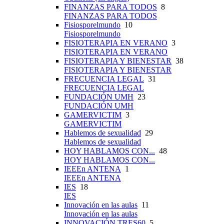
FINANZAS PARA TODOS
8
FINANZAS PARA TODOS
Fisiosporelmundo
10
Fisiosporelmundo
FISIOTERAPIA EN VERANO
3
FISIOTERAPIA EN VERANO
FISIOTERAPIA Y BIENESTAR
38
FISIOTERAPIA Y BIENESTAR
FRECUENCIA LEGAL
31
FRECUENCIA LEGAL
FUNDACIÓN UMH
23
FUNDACIÓN UMH
GAMERVICTIM
3
GAMERVICTIM
Hablemos de sexualidad
29
Hablemos de sexualidad
HOY HABLAMOS CON...
48
HOY HABLAMOS CON...
IEEEn ANTENA
1
IEEEn ANTENA
IES
18
IES
Innovación en las aulas
11
Innovación en las aulas
INNOVACIÓN TRES60
5