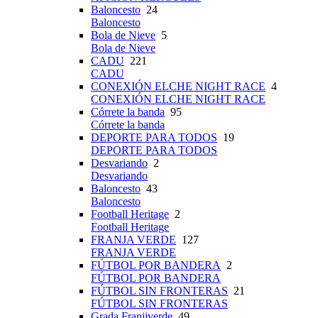
Baloncesto
24
Baloncesto
Bola de Nieve
5
Bola de Nieve
CADU
221
CADU
CONEXIÓN ELCHE NIGHT RACE
4
CONEXIÓN ELCHE NIGHT RACE
Córrete la banda
95
Córrete la banda
DEPORTE PARA TODOS
19
DEPORTE PARA TODOS
Desvariando
2
Desvariando
Baloncesto
43
Baloncesto
Football Heritage
2
Football Heritage
FRANJA VERDE
127
FRANJA VERDE
FÚTBOL POR BANDERA
2
FÚTBOL POR BANDERA
FÚTBOL SIN FRONTERAS
21
FÚTBOL SIN FRONTERAS
Grada Franjiverde
49