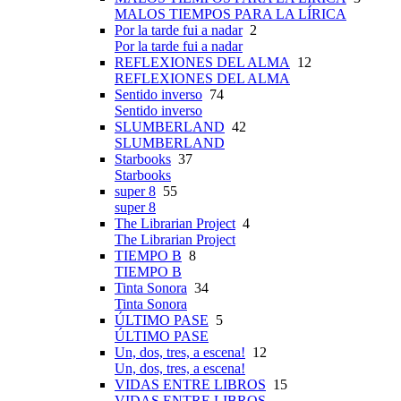
MALOS TIEMPOS PARA LA LÍRICA
Por la tarde fui a nadar
2
Por la tarde fui a nadar
REFLEXIONES DEL ALMA
12
REFLEXIONES DEL ALMA
Sentido inverso
74
Sentido inverso
SLUMBERLAND
42
SLUMBERLAND
Starbooks
37
Starbooks
super 8
55
super 8
The Librarian Project
4
The Librarian Project
TIEMPO B
8
TIEMPO B
Tinta Sonora
34
Tinta Sonora
ÚLTIMO PASE
5
ÚLTIMO PASE
Un, dos, tres, a escena!
12
Un, dos, tres, a escena!
VIDAS ENTRE LIBROS
15
VIDAS ENTRE LIBROS