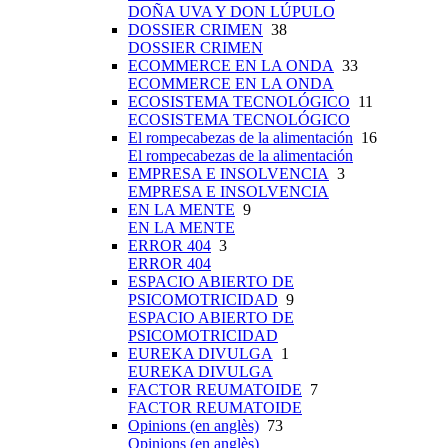
DOÑA UVA Y DON LÚPULO
DOSSIER CRIMEN
38
DOSSIER CRIMEN
ECOMMERCE EN LA ONDA
33
ECOMMERCE EN LA ONDA
ECOSISTEMA TECNOLÓGICO
11
ECOSISTEMA TECNOLÓGICO
El rompecabezas de la alimentación
16
El rompecabezas de la alimentación
EMPRESA E INSOLVENCIA
3
EMPRESA E INSOLVENCIA
EN LA MENTE
9
EN LA MENTE
ERROR 404
3
ERROR 404
ESPACIO ABIERTO DE
PSICOMOTRICIDAD
9
ESPACIO ABIERTO DE
PSICOMOTRICIDAD
EUREKA DIVULGA
1
EUREKA DIVULGA
FACTOR REUMATOIDE
7
FACTOR REUMATOIDE
Opinions (en anglès)
73
Opinions (en anglès)