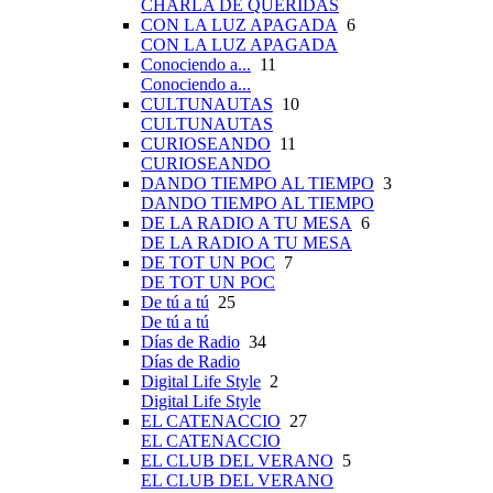
CHARLA DE QUERIDAS
CON LA LUZ APAGADA
6
CON LA LUZ APAGADA
Conociendo a...
11
Conociendo a...
CULTUNAUTAS
10
CULTUNAUTAS
CURIOSEANDO
11
CURIOSEANDO
DANDO TIEMPO AL TIEMPO
3
DANDO TIEMPO AL TIEMPO
DE LA RADIO A TU MESA
6
DE LA RADIO A TU MESA
DE TOT UN POC
7
DE TOT UN POC
De tú a tú
25
De tú a tú
Días de Radio
34
Días de Radio
Digital Life Style
2
Digital Life Style
EL CATENACCIO
27
EL CATENACCIO
EL CLUB DEL VERANO
5
EL CLUB DEL VERANO