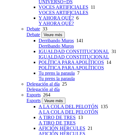
UNIVERSO+DS
VOCES ARTIFICIALES
11
VOCES ARTIFICIALES
Y AHORA QUÉ?
6
Y AHORA QUÉ?
Debate
33
Debate
Veure més
Derribando Muros
141
Derribando Muros
IGUALDAD CONSTITUCIONAL
31
IGUALDAD CONSTITUCIONAL
POLÍTICA PARA APOLÍTICOS
14
POLÍTICA PARA APOLÍTICOS
Tu prens la paraula
7
Tu prens la paraula
Delegación al día
25
Delegación al día
Esports
264
Esports
Veure més
A LA COLA DEL PELOTÓN
135
A LA COLA DEL PELOTÓN
A TIRO DE TRES
13
A TIRO DE TRES
AFICIÓN HÉRCULES
21
AFICIÓN HÉRCULES