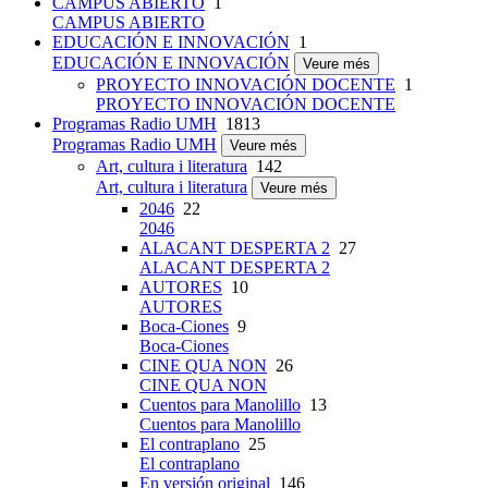
CAMPUS ABIERTO
1
CAMPUS ABIERTO
EDUCACIÓN E INNOVACIÓN
1
EDUCACIÓN E INNOVACIÓN
Veure més
PROYECTO INNOVACIÓN DOCENTE
1
PROYECTO INNOVACIÓN DOCENTE
Programas Radio UMH
1813
Programas Radio UMH
Veure més
Art, cultura i literatura
142
Art, cultura i literatura
Veure més
2046
22
2046
ALACANT DESPERTA 2
27
ALACANT DESPERTA 2
AUTORES
10
AUTORES
Boca-Ciones
9
Boca-Ciones
CINE QUA NON
26
CINE QUA NON
Cuentos para Manolillo
13
Cuentos para Manolillo
El contraplano
25
El contraplano
En versión original
146