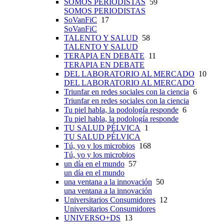
SOMOS PERIODISTAS
59
SOMOS PERIODISTAS
SoVanFiC
17
SoVanFiC
TALENTO Y SALUD
58
TALENTO Y SALUD
TERAPIA EN DEBATE
11
TERAPIA EN DEBATE
DEL LABORATORIO AL MERCADO
10
DEL LABORATORIO AL MERCADO
Triunfar en redes sociales con la ciencia
6
Triunfar en redes sociales con la ciencia
Tu piel habla, la podología responde
6
Tu piel habla, la podología responde
TU SALUD PÉLVICA
1
TU SALUD PÉLVICA
Tú, yo y los microbios
168
Tú, yo y los microbios
un día en el mundo
57
un día en el mundo
una ventana a la innovación
50
una ventana a la innovación
Universitarios Consumidores
12
Universitarios Consumidores
UNIVERSO+DS
13