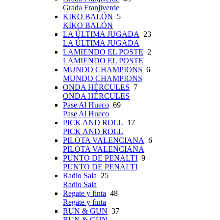
Grada Franjiverde
KIKO BALÓN
5
KIKO BALÓN
LA ÚLTIMA JUGADA
23
LA ÚLTIMA JUGADA
LAMIENDO EL POSTE
2
LAMIENDO EL POSTE
MUNDO CHAMPIONS
6
MUNDO CHAMPIONS
ONDA HÉRCULES
7
ONDA HÉRCULES
Pase Al Hueco
69
Pase Al Hueco
PICK AND ROLL
17
PICK AND ROLL
PILOTA VALENCIANA
6
PILOTA VALENCIANA
PUNTO DE PENALTI
9
PUNTO DE PENALTI
Radio Sala
25
Radio Sala
Regate y finta
48
Regate y finta
RUN & GUN
37
RUN & GUN