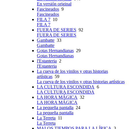
En versión original
Fascineados
9
Fascineados
FILA 7
10
FILA 7
FUERA DE SERIES
92
FUERA DE SERIES
Gambatte
33
Gambatte
Gotas Hernandianas
29
Gotas Hernandianas
l'Estanteria
2
l'Estanteria
La cueva de los vinilos y otras historias
artísticas
59
La cueva de los vinilos y otras historias artísticas
LA CULTURA ESCONDIDA
6
LA CULTURA ESCONDIDA
LA HORA MÁGICA
32
LA HORA MÁGICA
La pequeña pantalla
24
La pequeña pantalla
La Terreta
11
La Terreta
MALOS TIEMPOS PARA LA LÍRICA
3