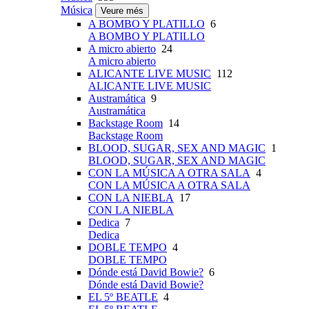
Música
Veure més
A BOMBO Y PLATILLO
6
A BOMBO Y PLATILLO
A micro abierto
24
A micro abierto
ALICANTE LIVE MUSIC
112
ALICANTE LIVE MUSIC
Austramática
9
Austramática
Backstage Room
14
Backstage Room
BLOOD, SUGAR, SEX AND MAGIC
1
BLOOD, SUGAR, SEX AND MAGIC
CON LA MÚSICA A OTRA SALA
4
CON LA MÚSICA A OTRA SALA
CON LA NIEBLA
17
CON LA NIEBLA
Dedica
7
Dedica
DOBLE TEMPO
4
DOBLE TEMPO
Dónde está David Bowie?
6
Dónde está David Bowie?
EL 5º BEATLE
4