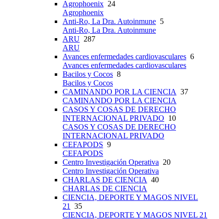
Agrophoenix
24
Agrophoenix
Anti-Ro, La Dra. Autoinmune
5
Anti-Ro, La Dra. Autoinmune
ARU
287
ARU
Avances enfermedades cardiovasculares
6
Avances enfermedades cardiovasculares
Bacilos y Cocos
8
Bacilos y Cocos
CAMINANDO POR LA CIENCIA
37
CAMINANDO POR LA CIENCIA
CASOS Y COSAS DE DERECHO
INTERNACIONAL PRIVADO
10
CASOS Y COSAS DE DERECHO
INTERNACIONAL PRIVADO
CEFAPODS
9
CEFAPODS
Centro Investigación Operativa
20
Centro Investigación Operativa
CHARLAS DE CIENCIA
40
CHARLAS DE CIENCIA
CIENCIA, DEPORTE Y MAGOS NIVEL
21
35
CIENCIA, DEPORTE Y MAGOS NIVEL 21