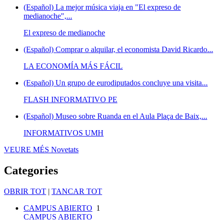
(Español) La mejor música viaja en "El expreso de
medianoche",...
El expreso de medianoche
(Español) Comprar o alquilar, el economista David Ricardo...
LA ECONOMÍA MÁS FÁCIL
(Español) Un grupo de eurodiputados concluye una visita...
FLASH INFORMATIVO PE
(Español) Museo sobre Ruanda en el Aula Plaça de Baix,...
INFORMATIVOS UMH
VEURE MÉS
Novetats
Categories
OBRIR TOT
|
TANCAR TOT
CAMPUS ABIERTO
1
CAMPUS ABIERTO