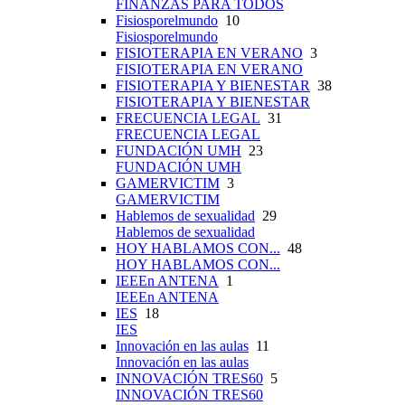
FINANZAS PARA TODOS
Fisiosporelmundo
10
Fisiosporelmundo
FISIOTERAPIA EN VERANO
3
FISIOTERAPIA EN VERANO
FISIOTERAPIA Y BIENESTAR
38
FISIOTERAPIA Y BIENESTAR
FRECUENCIA LEGAL
31
FRECUENCIA LEGAL
FUNDACIÓN UMH
23
FUNDACIÓN UMH
GAMERVICTIM
3
GAMERVICTIM
Hablemos de sexualidad
29
Hablemos de sexualidad
HOY HABLAMOS CON...
48
HOY HABLAMOS CON...
IEEEn ANTENA
1
IEEEn ANTENA
IES
18
IES
Innovación en las aulas
11
Innovación en las aulas
INNOVACIÓN TRES60
5
INNOVACIÓN TRES60