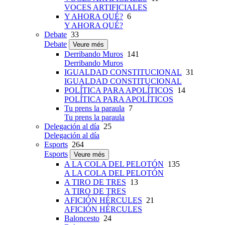
VOCES ARTIFICIALES
Y AHORA QUÉ?
6
Y AHORA QUÉ?
Debate
33
Debate
Veure més
Derribando Muros
141
Derribando Muros
IGUALDAD CONSTITUCIONAL
31
IGUALDAD CONSTITUCIONAL
POLÍTICA PARA APOLÍTICOS
14
POLÍTICA PARA APOLÍTICOS
Tu prens la paraula
7
Tu prens la paraula
Delegación al día
25
Delegación al día
Esports
264
Esports
Veure més
A LA COLA DEL PELOTÓN
135
A LA COLA DEL PELOTÓN
A TIRO DE TRES
13
A TIRO DE TRES
AFICIÓN HÉRCULES
21
AFICIÓN HÉRCULES
Baloncesto
24