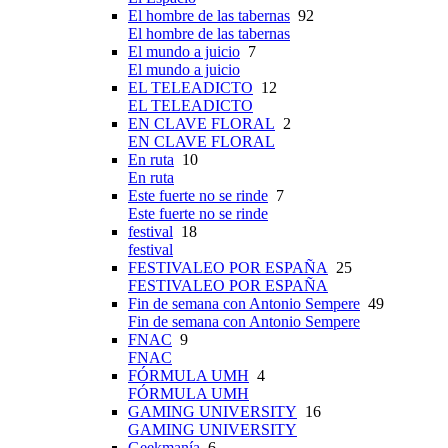
El hombre de las tabernas
92
El hombre de las tabernas
El mundo a juicio
7
El mundo a juicio
EL TELEADICTO
12
EL TELEADICTO
EN CLAVE FLORAL
2
EN CLAVE FLORAL
En ruta
10
En ruta
Este fuerte no se rinde
7
Este fuerte no se rinde
festival
18
festival
FESTIVALEO POR ESPAÑA
25
FESTIVALEO POR ESPAÑA
Fin de semana con Antonio Sempere
49
Fin de semana con Antonio Sempere
FNAC
9
FNAC
FÓRMULA UMH
4
FÓRMULA UMH
GAMING UNIVERSITY
16
GAMING UNIVERSITY
Geekmanía
6