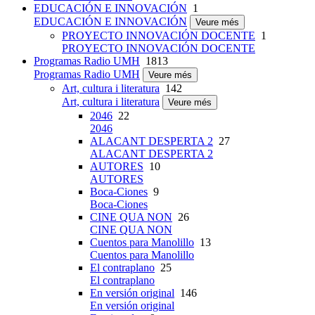
EDUCACIÓN E INNOVACIÓN
1
EDUCACIÓN E INNOVACIÓN
Veure més
PROYECTO INNOVACIÓN DOCENTE
1
PROYECTO INNOVACIÓN DOCENTE
Programas Radio UMH
1813
Programas Radio UMH
Veure més
Art, cultura i literatura
142
Art, cultura i literatura
Veure més
2046
22
2046
ALACANT DESPERTA 2
27
ALACANT DESPERTA 2
AUTORES
10
AUTORES
Boca-Ciones
9
Boca-Ciones
CINE QUA NON
26
CINE QUA NON
Cuentos para Manolillo
13
Cuentos para Manolillo
El contraplano
25
El contraplano
En versión original
146
En versión original