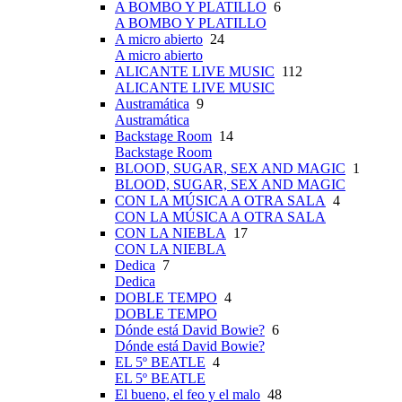
A BOMBO Y PLATILLO
6
A BOMBO Y PLATILLO
A micro abierto
24
A micro abierto
ALICANTE LIVE MUSIC
112
ALICANTE LIVE MUSIC
Austramática
9
Austramática
Backstage Room
14
Backstage Room
BLOOD, SUGAR, SEX AND MAGIC
1
BLOOD, SUGAR, SEX AND MAGIC
CON LA MÚSICA A OTRA SALA
4
CON LA MÚSICA A OTRA SALA
CON LA NIEBLA
17
CON LA NIEBLA
Dedica
7
Dedica
DOBLE TEMPO
4
DOBLE TEMPO
Dónde está David Bowie?
6
Dónde está David Bowie?
EL 5º BEATLE
4
EL 5º BEATLE
El bueno, el feo y el malo
48