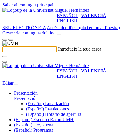
Saltar al contingut principal
ESPAÑOL
VALENCIÀ
ENGLISH
SEU ELECTRÒNICA
Accés identificat (obri en nova finestra)
Gestor de continguts del lloc
Introdueix la teua cerca
ESPAÑOL
VALENCIÀ
ENGLISH
Editar
Presentación
Presentación
(Español) Localización
(Español) Instalaciones
(Español) Horario de apertura
(Español) Escucha Radio UMH
(Español) Hoy suena...
(Español) Programas