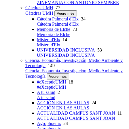
ZINEMANÍA CON ANTONIO SEMPERE
Cátedras UMH
77
Cátedras UMH
Veure més
Cátedra Palmeral d'Elx
34
Cátedra Palmeral d'Elx
Memoria de Elche
73
Memoria de Elche
Misteri d'Elx
14
Misteri d'Elx
UNIVERSIDAD INCLUSIVA
53
UNIVERSIDAD INCLUSIVA
Ciencia, Economía, Investigación, Medio Ambiente y
Tecnología
149
Ciencia, Economía, Investigación, Medio Ambiente y
Tecnología
Veure més
#eXcepticUMH
18
#eXcepticUMH
A tu salud
2
A tu salud
ACCIÓN EN LAS AULAS
24
ACCIÓN EN LAS AULAS
ACTUALIDAD CAMPUS SANT JOAN
11
ACTUALIDAD CAMPUS SANT JOAN
Agrophoenix
24
Agrophoenix