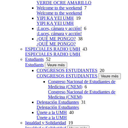
VERDE OCRE AMARILLO
Welcome to the weekend
7
Welcome to the weekend
YIPI KA YEI UMH
19
YIPI KA YEI UMH
¡Luces, cámara y acción!
6
¡Luces, cámara y acción!
¿QUÉ ME PONGO?
38
¿QUÉ ME PONGO?
ESPECIALES RADIO UMH
43
ESPECIALES RADIO UMH
Estudiants
52
Estudiants
Veure més
CONGRESOS ESTUDIANTES
20
CONGRESOS ESTUDIANTES
Veure més
Congreso Nacional de Estudiantes de
Medicina (CNEM)
6
Congreso Nacional de Estudiantes de
Medicina (CNEM)
Delegación Estudiantes
31
Delegación Estudiantes
Únete a la UMH
40
Únete a la UMH
Igualdad y Solidaridad
19