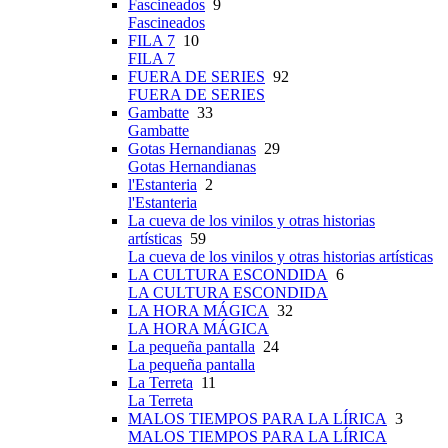
Fascineados
9
Fascineados
FILA 7
10
FILA 7
FUERA DE SERIES
92
FUERA DE SERIES
Gambatte
33
Gambatte
Gotas Hernandianas
29
Gotas Hernandianas
l'Estanteria
2
l'Estanteria
La cueva de los vinilos y otras historias
artísticas
59
La cueva de los vinilos y otras historias artísticas
LA CULTURA ESCONDIDA
6
LA CULTURA ESCONDIDA
LA HORA MÁGICA
32
LA HORA MÁGICA
La pequeña pantalla
24
La pequeña pantalla
La Terreta
11
La Terreta
MALOS TIEMPOS PARA LA LÍRICA
3
MALOS TIEMPOS PARA LA LÍRICA