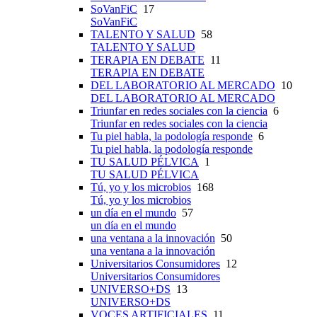
SoVanFiC
17
SoVanFiC
TALENTO Y SALUD
58
TALENTO Y SALUD
TERAPIA EN DEBATE
11
TERAPIA EN DEBATE
DEL LABORATORIO AL MERCADO
10
DEL LABORATORIO AL MERCADO
Triunfar en redes sociales con la ciencia
6
Triunfar en redes sociales con la ciencia
Tu piel habla, la podología responde
6
Tu piel habla, la podología responde
TU SALUD PÉLVICA
1
TU SALUD PÉLVICA
Tú, yo y los microbios
168
Tú, yo y los microbios
un día en el mundo
57
un día en el mundo
una ventana a la innovación
50
una ventana a la innovación
Universitarios Consumidores
12
Universitarios Consumidores
UNIVERSO+DS
13
UNIVERSO+DS
VOCES ARTIFICIALES
11