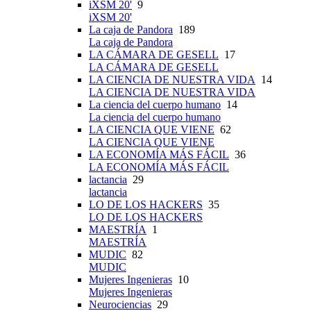
iXSM 20'
9
iXSM 20'
La caja de Pandora
189
La caja de Pandora
LA CÁMARA DE GESELL
17
LA CÁMARA DE GESELL
LA CIENCIA DE NUESTRA VIDA
14
LA CIENCIA DE NUESTRA VIDA
La ciencia del cuerpo humano
14
La ciencia del cuerpo humano
LA CIENCIA QUE VIENE
62
LA CIENCIA QUE VIENE
LA ECONOMÍA MÁS FÁCIL
36
LA ECONOMÍA MÁS FÁCIL
lactancia
29
lactancia
LO DE LOS HACKERS
35
LO DE LOS HACKERS
MAESTRÍA
1
MAESTRÍA
MUDIC
82
MUDIC
Mujeres Ingenieras
10
Mujeres Ingenieras
Neurociencias
29