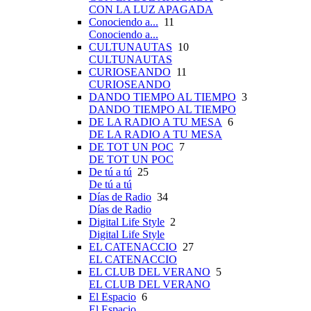
CON LA LUZ APAGADA
Conociendo a...
11
Conociendo a...
CULTUNAUTAS
10
CULTUNAUTAS
CURIOSEANDO
11
CURIOSEANDO
DANDO TIEMPO AL TIEMPO
3
DANDO TIEMPO AL TIEMPO
DE LA RADIO A TU MESA
6
DE LA RADIO A TU MESA
DE TOT UN POC
7
DE TOT UN POC
De tú a tú
25
De tú a tú
Días de Radio
34
Días de Radio
Digital Life Style
2
Digital Life Style
EL CATENACCIO
27
EL CATENACCIO
EL CLUB DEL VERANO
5
EL CLUB DEL VERANO
El Espacio
6
El Espacio