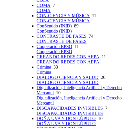
COFA
COMA
7
COMA
CON-CIENCIA Y MÚSICA
11
CON-CIENCIA Y MÚSICA
ConSentido (INID)
89
ConSentido (INID)
CONTRASTE DE FASES
74
CONTRASTE DE FASES
Cooperación EPSO
11
Cooperación EPSO
CREANDO REDES CON AEPA
11
CREANDO REDES CON AEPA
Crímina
33
Crímina
DIÁLOGO CIENCIA Y SALUD
20
DIÁLOGO CIENCIA Y SALUD
Digitalización, Inteligencia Artificial y Derecho
Mercantil
10
Digitalización, Inteligencia Artificial y Derecho
Mercantil
DISCAPACIDADES INVISIBLES
7
DISCAPACIDADES INVISIBLES
DOÑA UVA Y DON LÚPULO
10
DOÑA UVA Y DON LÚPULO