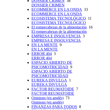
DOSSIER CRIMEN
38
DOSSIER CRIMEN
ECOMMERCE EN LA ONDA
33
ECOMMERCE EN LA ONDA
ECOSISTEMA TECNOLÓGICO
11
ECOSISTEMA TECNOLÓGICO
El rompecabezas de la alimentación
16
El rompecabezas de la alimentación
EMPRESA E INSOLVENCIA
3
EMPRESA E INSOLVENCIA
EN LA MENTE
9
EN LA MENTE
ERROR 404
3
ERROR 404
ESPACIO ABIERTO DE
PSICOMOTRICIDAD
9
ESPACIO ABIERTO DE
PSICOMOTRICIDAD
EUREKA DIVULGA
1
EUREKA DIVULGA
FACTOR REUMATOIDE
7
FACTOR REUMATOIDE
Opinions (en anglès)
73
Opinions (en anglès)
FINANZAS PARA TODOS
8