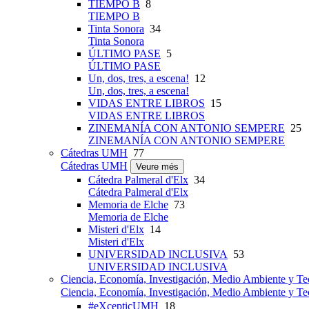
TIEMPO B
8
TIEMPO B
Tinta Sonora
34
Tinta Sonora
ÚLTIMO PASE
5
ÚLTIMO PASE
Un, dos, tres, a escena!
12
Un, dos, tres, a escena!
VIDAS ENTRE LIBROS
15
VIDAS ENTRE LIBROS
ZINEMANÍA CON ANTONIO SEMPERE
25
ZINEMANÍA CON ANTONIO SEMPERE
Cátedras UMH
77
Cátedras UMH
Veure més
Cátedra Palmeral d'Elx
34
Cátedra Palmeral d'Elx
Memoria de Elche
73
Memoria de Elche
Misteri d'Elx
14
Misteri d'Elx
UNIVERSIDAD INCLUSIVA
53
UNIVERSIDAD INCLUSIVA
Ciencia, Economía, Investigación, Medio Ambiente y Te
Ciencia, Economía, Investigación, Medio Ambiente y Te
#eXcepticUMH
18