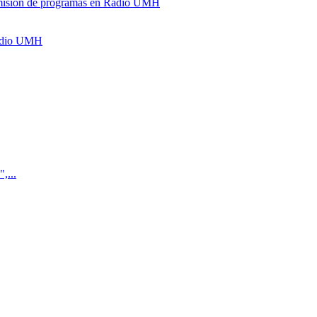
y emisión de programas en Radio UMH
Radio UMH
,...