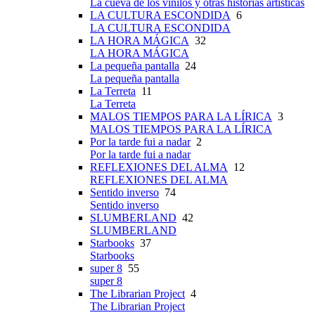
La cueva de los vinilos y otras historias artísticas
LA CULTURA ESCONDIDA
6
LA CULTURA ESCONDIDA
LA HORA MÁGICA
32
LA HORA MÁGICA
La pequeña pantalla
24
La pequeña pantalla
La Terreta
11
La Terreta
MALOS TIEMPOS PARA LA LÍRICA
3
MALOS TIEMPOS PARA LA LÍRICA
Por la tarde fui a nadar
2
Por la tarde fui a nadar
REFLEXIONES DEL ALMA
12
REFLEXIONES DEL ALMA
Sentido inverso
74
Sentido inverso
SLUMBERLAND
42
SLUMBERLAND
Starbooks
37
Starbooks
super 8
55
super 8
The Librarian Project
4
The Librarian Project