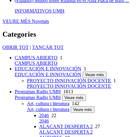
(Español) Museo sobre Ruanda en el Aula Plaça de Baix,...
INFORMATIVOS UMH
VEURE MÉS
Novetats
Categories
OBRIR TOT
|
TANCAR TOT
CAMPUS ABIERTO
1
CAMPUS ABIERTO
EDUCACIÓN E INNOVACIÓN
1
EDUCACIÓN E INNOVACIÓN
Veure més
PROYECTO INNOVACIÓN DOCENTE
1
PROYECTO INNOVACIÓN DOCENTE
Programas Radio UMH
1813
Programas Radio UMH
Veure més
Art, cultura i literatura
142
Art, cultura i literatura
Veure més
2046
22
2046
ALACANT DESPERTA 2
27
ALACANT DESPERTA 2