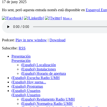
17 de juny 2025
Ho sent, però aquesta entrada només està disponible en
Espanyol Eur
More »
Podcast:
Play in new window
|
Download
Subscribe:
RSS
Presentación
Presentación
(Español) Localización
(Español) Instalaciones
(Español) Horario de apertura
(Español) Escucha Radio UMH
(Español) Hoy suena...
(Español) Programas
(Español) Usuarios
(Español) Usuarios
(Español) Reglamento Radio UMH
(Español) Normativa Radio UMH