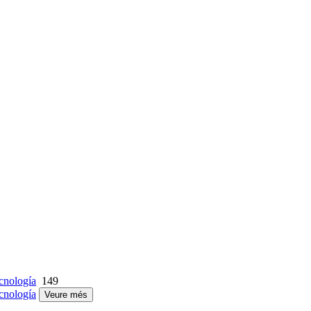
cnología
149
cnología
Veure més