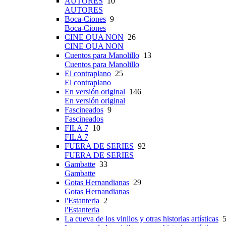
AUTORES
10
AUTORES
Boca-Ciones
9
Boca-Ciones
CINE QUA NON
26
CINE QUA NON
Cuentos para Manolillo
13
Cuentos para Manolillo
El contraplano
25
El contraplano
En versión original
146
En versión original
Fascineados
9
Fascineados
FILA 7
10
FILA 7
FUERA DE SERIES
92
FUERA DE SERIES
Gambatte
33
Gambatte
Gotas Hernandianas
29
Gotas Hernandianas
l'Estanteria
2
l'Estanteria
La cueva de los vinilos y otras historias artísticas
5