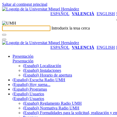
Saltar al contingut principal
ESPAÑOL
VALENCIÀ
ENGLISH
Introdueix la teua cerca
ESPAÑOL
VALENCIÀ
ENGLISH
Presentación
Presentación
(Español) Localización
(Español) Instalaciones
(Español) Horario de apertura
(Español) Escucha Radio UMH
(Español) Hoy suena...
(Español) Programas
(Español) Usuarios
(Español) Usuarios
(Español) Reglamento Radio UMH
(Español) Normativa Radio UMH
(Español) Formalidades para la solicitud, realización 