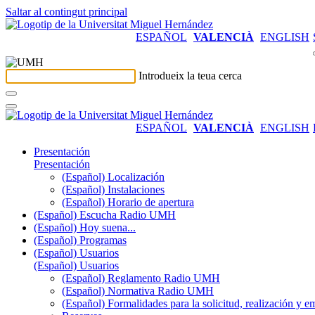
Saltar al contingut principal
ESPAÑOL
VALENCIÀ
ENGLISH
Introdueix la teua cerca
ESPAÑOL
VALENCIÀ
ENGLISH
Presentación
Presentación
(Español) Localización
(Español) Instalaciones
(Español) Horario de apertura
(Español) Escucha Radio UMH
(Español) Hoy suena...
(Español) Programas
(Español) Usuarios
(Español) Usuarios
(Español) Reglamento Radio UMH
(Español) Normativa Radio UMH
(Español) Formalidades para la solicitud, realización 