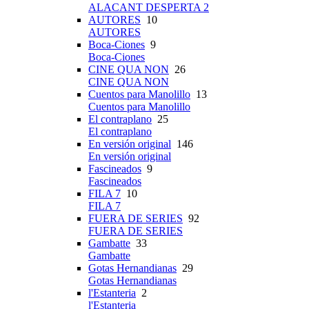
ALACANT DESPERTA 2
AUTORES
10
AUTORES
Boca-Ciones
9
Boca-Ciones
CINE QUA NON
26
CINE QUA NON
Cuentos para Manolillo
13
Cuentos para Manolillo
El contraplano
25
El contraplano
En versión original
146
En versión original
Fascineados
9
Fascineados
FILA 7
10
FILA 7
FUERA DE SERIES
92
FUERA DE SERIES
Gambatte
33
Gambatte
Gotas Hernandianas
29
Gotas Hernandianas
l'Estanteria
2
l'Estanteria