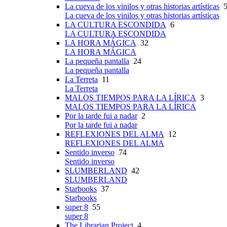
La cueva de los vinilos y otras historias artísticas
5
La cueva de los vinilos y otras historias artísticas
LA CULTURA ESCONDIDA
6
LA CULTURA ESCONDIDA
LA HORA MÁGICA
32
LA HORA MÁGICA
La pequeña pantalla
24
La pequeña pantalla
La Terreta
11
La Terreta
MALOS TIEMPOS PARA LA LÍRICA
3
MALOS TIEMPOS PARA LA LÍRICA
Por la tarde fui a nadar
2
Por la tarde fui a nadar
REFLEXIONES DEL ALMA
12
REFLEXIONES DEL ALMA
Sentido inverso
74
Sentido inverso
SLUMBERLAND
42
SLUMBERLAND
Starbooks
37
Starbooks
super 8
55
super 8
The Librarian Project
4