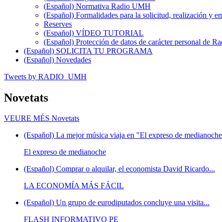
(Español) Normativa Radio UMH
(Español) Formalidades para la solicitud, realización 
Reserves
(Español) VÍDEO TUTORIAL
(Español) Protección de datos de carácter personal de 
(Español) SOLICITA TU PROGRAMA
(Español) Novedades
Tweets by RADIO_UMH
Novetats
VEURE MÉS
Novetats
(Español) La mejor música viaja en "El expreso de medianoche"
El expreso de medianoche
(Español) Comprar o alquilar, el economista David Ricardo...
LA ECONOMÍA MÁS FÁCIL
(Español) Un grupo de eurodiputados concluye una visita...
FLASH INFORMATIVO PE