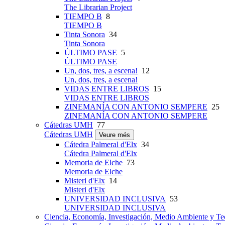
The Librarian Project
TIEMPO B
8
TIEMPO B
Tinta Sonora
34
Tinta Sonora
ÚLTIMO PASE
5
ÚLTIMO PASE
Un, dos, tres, a escena!
12
Un, dos, tres, a escena!
VIDAS ENTRE LIBROS
15
VIDAS ENTRE LIBROS
ZINEMANÍA CON ANTONIO SEMPERE
25
ZINEMANÍA CON ANTONIO SEMPERE
Cátedras UMH
77
Cátedras UMH
Veure més
Cátedra Palmeral d'Elx
34
Cátedra Palmeral d'Elx
Memoria de Elche
73
Memoria de Elche
Misteri d'Elx
14
Misteri d'Elx
UNIVERSIDAD INCLUSIVA
53
UNIVERSIDAD INCLUSIVA
Ciencia, Economía, Investigación, Medio Ambiente y Te