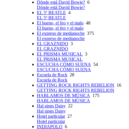
Dónde está David Bowie?
6
Dónde está David Bowie?
EL 5º BEATLE
4
EL 5º BEATLE
El bueno, el feo y el malo
48
El bueno, el feo y el malo
El expreso de medianoche
375
El expreso de medianoche
EL GRAZNIDO
3
EL GRAZNIDO
EL PRISMA MUSICAL
3
EL PRISMA MUSICAL
ESCUCHA CÓMO SUENA
54
ESCUCHA CÓMO SUENA
Escuela de Rock
28
Escuela de Rock
GETTING ROCK RIGHTS REBELION
16
GETTING ROCK RIGHTS REBELION
HABLAMOS DE MÚSICA
175
HABLAMOS DE MÚSICA
Hal sings Daisy
22
Hal sings Daisy
Hotel particular
27
Hotel particular
INDIAPOLO
6