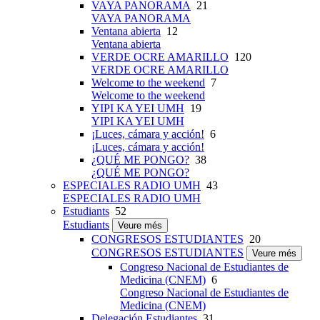
VAYA PANORAMA
21
VAYA PANORAMA
Ventana abierta
12
Ventana abierta
VERDE OCRE AMARILLO
120
VERDE OCRE AMARILLO
Welcome to the weekend
7
Welcome to the weekend
YIPI KA YEI UMH
19
YIPI KA YEI UMH
¡Luces, cámara y acción!
6
¡Luces, cámara y acción!
¿QUÉ ME PONGO?
38
¿QUÉ ME PONGO?
ESPECIALES RADIO UMH
43
ESPECIALES RADIO UMH
Estudiants
52
Estudiants
Veure més
CONGRESOS ESTUDIANTES
20
CONGRESOS ESTUDIANTES
Veure més
Congreso Nacional de Estudiantes de
Medicina (CNEM)
6
Congreso Nacional de Estudiantes de
Medicina (CNEM)
Delegación Estudiantes
31