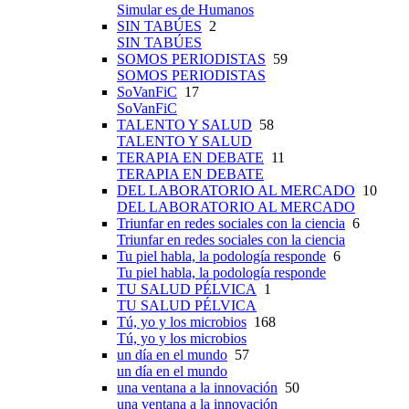
Simular es de Humanos
SIN TABÚES
2
SIN TABÚES
SOMOS PERIODISTAS
59
SOMOS PERIODISTAS
SoVanFiC
17
SoVanFiC
TALENTO Y SALUD
58
TALENTO Y SALUD
TERAPIA EN DEBATE
11
TERAPIA EN DEBATE
DEL LABORATORIO AL MERCADO
10
DEL LABORATORIO AL MERCADO
Triunfar en redes sociales con la ciencia
6
Triunfar en redes sociales con la ciencia
Tu piel habla, la podología responde
6
Tu piel habla, la podología responde
TU SALUD PÉLVICA
1
TU SALUD PÉLVICA
Tú, yo y los microbios
168
Tú, yo y los microbios
un día en el mundo
57
un día en el mundo
una ventana a la innovación
50
una ventana a la innovación