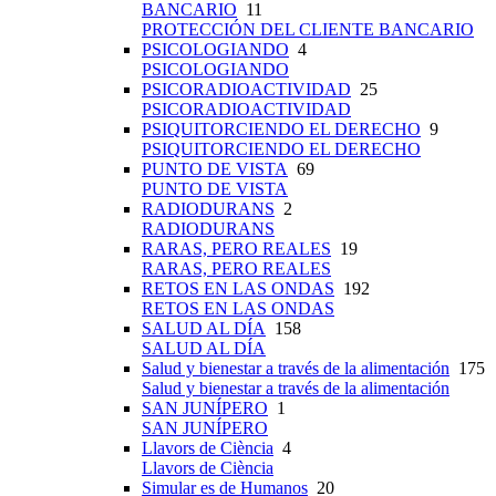
BANCARIO
11
PROTECCIÓN DEL CLIENTE BANCARIO
PSICOLOGIANDO
4
PSICOLOGIANDO
PSICORADIOACTIVIDAD
25
PSICORADIOACTIVIDAD
PSIQUITORCIENDO EL DERECHO
9
PSIQUITORCIENDO EL DERECHO
PUNTO DE VISTA
69
PUNTO DE VISTA
RADIODURANS
2
RADIODURANS
RARAS, PERO REALES
19
RARAS, PERO REALES
RETOS EN LAS ONDAS
192
RETOS EN LAS ONDAS
SALUD AL DÍA
158
SALUD AL DÍA
Salud y bienestar a través de la alimentación
175
Salud y bienestar a través de la alimentación
SAN JUNÍPERO
1
SAN JUNÍPERO
Llavors de Ciència
4
Llavors de Ciència
Simular es de Humanos
20