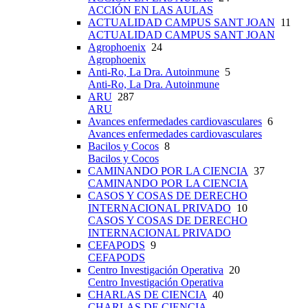
ACCIÓN EN LAS AULAS
ACTUALIDAD CAMPUS SANT JOAN
11
ACTUALIDAD CAMPUS SANT JOAN
Agrophoenix
24
Agrophoenix
Anti-Ro, La Dra. Autoinmune
5
Anti-Ro, La Dra. Autoinmune
ARU
287
ARU
Avances enfermedades cardiovasculares
6
Avances enfermedades cardiovasculares
Bacilos y Cocos
8
Bacilos y Cocos
CAMINANDO POR LA CIENCIA
37
CAMINANDO POR LA CIENCIA
CASOS Y COSAS DE DERECHO
INTERNACIONAL PRIVADO
10
CASOS Y COSAS DE DERECHO
INTERNACIONAL PRIVADO
CEFAPODS
9
CEFAPODS
Centro Investigación Operativa
20
Centro Investigación Operativa
CHARLAS DE CIENCIA
40
CHARLAS DE CIENCIA