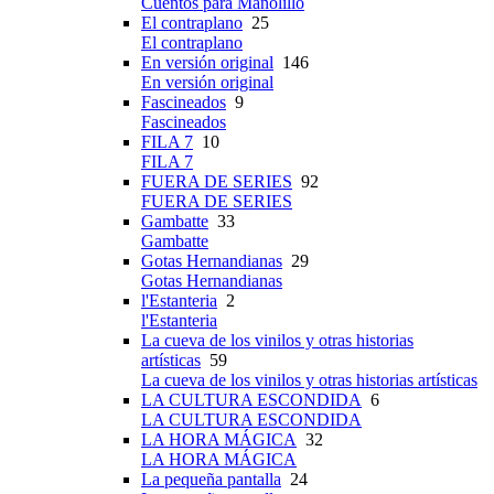
Cuentos para Manolillo
El contraplano
25
El contraplano
En versión original
146
En versión original
Fascineados
9
Fascineados
FILA 7
10
FILA 7
FUERA DE SERIES
92
FUERA DE SERIES
Gambatte
33
Gambatte
Gotas Hernandianas
29
Gotas Hernandianas
l'Estanteria
2
l'Estanteria
La cueva de los vinilos y otras historias
artísticas
59
La cueva de los vinilos y otras historias artísticas
LA CULTURA ESCONDIDA
6
LA CULTURA ESCONDIDA
LA HORA MÁGICA
32
LA HORA MÁGICA
La pequeña pantalla
24