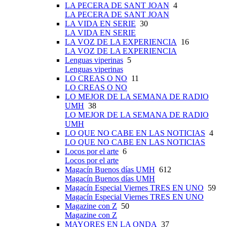
LA PECERA DE SANT JOAN
4
LA PECERA DE SANT JOAN
LA VIDA EN SERIE
30
LA VIDA EN SERIE
LA VOZ DE LA EXPERIENCIA
16
LA VOZ DE LA EXPERIENCIA
Lenguas viperinas
5
Lenguas viperinas
LO CREAS O NO
11
LO CREAS O NO
LO MEJOR DE LA SEMANA DE RADIO
UMH
38
LO MEJOR DE LA SEMANA DE RADIO
UMH
LO QUE NO CABE EN LAS NOTICIAS
4
LO QUE NO CABE EN LAS NOTICIAS
Locos por el arte
6
Locos por el arte
Magacín Buenos días UMH
612
Magacín Buenos días UMH
Magacín Especial Viernes TRES EN UNO
59
Magacín Especial Viernes TRES EN UNO
Magazine con Z
50
Magazine con Z
MAYORES EN LA ONDA
37