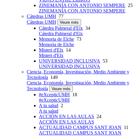
ZINEMANÍA CON ANTONIO SEMPERE
25
ZINEMANÍA CON ANTONIO SEMPERE
Cátedras UMH
77
Cátedras UMH
Veure més
Cátedra Palmeral d'Elx
34
Cátedra Palmeral d'Elx
Memoria de Elche
73
Memoria de Elche
Misteri d'Elx
14
Misteri d'Elx
UNIVERSIDAD INCLUSIVA
53
UNIVERSIDAD INCLUSIVA
Ciencia, Economía, Investigación, Medio Ambiente y
Tecnología
149
Ciencia, Economía, Investigación, Medio Ambiente y
Tecnología
Veure més
#eXcepticUMH
18
#eXcepticUMH
A tu salud
2
A tu salud
ACCIÓN EN LAS AULAS
24
ACCIÓN EN LAS AULAS
ACTUALIDAD CAMPUS SANT JOAN
11
ACTUALIDAD CAMPUS SANT JOAN