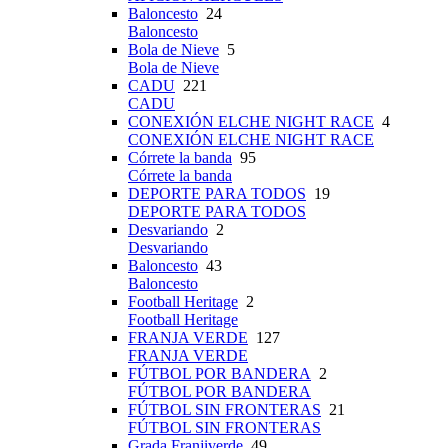
Baloncesto
24
Baloncesto
Bola de Nieve
5
Bola de Nieve
CADU
221
CADU
CONEXIÓN ELCHE NIGHT RACE
4
CONEXIÓN ELCHE NIGHT RACE
Córrete la banda
95
Córrete la banda
DEPORTE PARA TODOS
19
DEPORTE PARA TODOS
Desvariando
2
Desvariando
Baloncesto
43
Baloncesto
Football Heritage
2
Football Heritage
FRANJA VERDE
127
FRANJA VERDE
FÚTBOL POR BANDERA
2
FÚTBOL POR BANDERA
FÚTBOL SIN FRONTERAS
21
FÚTBOL SIN FRONTERAS
Grada Franjiverde
49