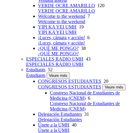
Ventana abierta
VERDE OCRE AMARILLO
120
VERDE OCRE AMARILLO
Welcome to the weekend
7
Welcome to the weekend
YIPI KA YEI UMH
19
YIPI KA YEI UMH
¡Luces, cámara y acción!
6
¡Luces, cámara y acción!
¿QUÉ ME PONGO?
38
¿QUÉ ME PONGO?
ESPECIALES RADIO UMH
43
ESPECIALES RADIO UMH
Estudiants
52
Estudiants
Veure més
CONGRESOS ESTUDIANTES
20
CONGRESOS ESTUDIANTES
Veure més
Congreso Nacional de Estudiantes de
Medicina (CNEM)
6
Congreso Nacional de Estudiantes de
Medicina (CNEM)
Delegación Estudiantes
31
Delegación Estudiantes
Únete a la UMH
40
Únete a la UMH