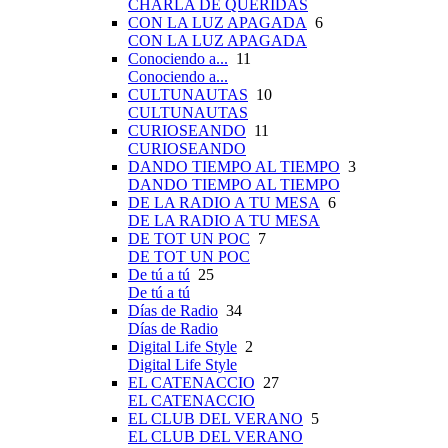
CHARLA DE QUERIDAS
CON LA LUZ APAGADA
6
CON LA LUZ APAGADA
Conociendo a...
11
Conociendo a...
CULTUNAUTAS
10
CULTUNAUTAS
CURIOSEANDO
11
CURIOSEANDO
DANDO TIEMPO AL TIEMPO
3
DANDO TIEMPO AL TIEMPO
DE LA RADIO A TU MESA
6
DE LA RADIO A TU MESA
DE TOT UN POC
7
DE TOT UN POC
De tú a tú
25
De tú a tú
Días de Radio
34
Días de Radio
Digital Life Style
2
Digital Life Style
EL CATENACCIO
27
EL CATENACCIO
EL CLUB DEL VERANO
5
EL CLUB DEL VERANO