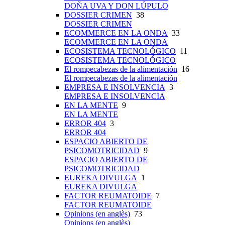
DOÑA UVA Y DON LÚPULO
DOSSIER CRIMEN
38
DOSSIER CRIMEN
ECOMMERCE EN LA ONDA
33
ECOMMERCE EN LA ONDA
ECOSISTEMA TECNOLÓGICO
11
ECOSISTEMA TECNOLÓGICO
El rompecabezas de la alimentación
16
El rompecabezas de la alimentación
EMPRESA E INSOLVENCIA
3
EMPRESA E INSOLVENCIA
EN LA MENTE
9
EN LA MENTE
ERROR 404
3
ERROR 404
ESPACIO ABIERTO DE
PSICOMOTRICIDAD
9
ESPACIO ABIERTO DE
PSICOMOTRICIDAD
EUREKA DIVULGA
1
EUREKA DIVULGA
FACTOR REUMATOIDE
7
FACTOR REUMATOIDE
Opinions (en anglès)
73
Opinions (en anglès)