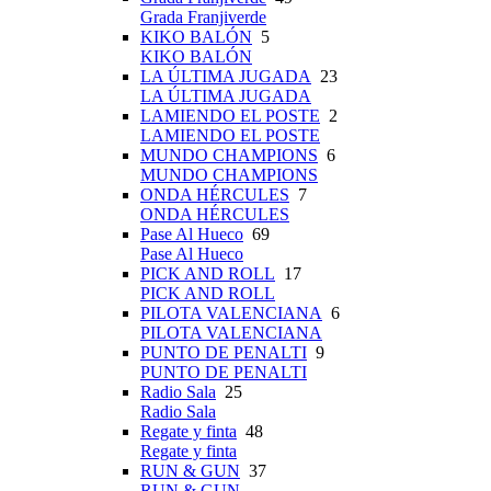
Grada Franjiverde
KIKO BALÓN
5
KIKO BALÓN
LA ÚLTIMA JUGADA
23
LA ÚLTIMA JUGADA
LAMIENDO EL POSTE
2
LAMIENDO EL POSTE
MUNDO CHAMPIONS
6
MUNDO CHAMPIONS
ONDA HÉRCULES
7
ONDA HÉRCULES
Pase Al Hueco
69
Pase Al Hueco
PICK AND ROLL
17
PICK AND ROLL
PILOTA VALENCIANA
6
PILOTA VALENCIANA
PUNTO DE PENALTI
9
PUNTO DE PENALTI
Radio Sala
25
Radio Sala
Regate y finta
48
Regate y finta
RUN & GUN
37
RUN & GUN