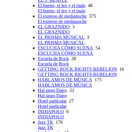
EL 5º BEATLE
El bueno, el feo y el malo
48
El bueno, el feo y el malo
El expreso de medianoche
375
El expreso de medianoche
EL GRAZNIDO
3
EL GRAZNIDO
EL PRISMA MUSICAL
3
EL PRISMA MUSICAL
ESCUCHA CÓMO SUENA
54
ESCUCHA CÓMO SUENA
Escuela de Rock
28
Escuela de Rock
GETTING ROCK RIGHTS REBELION
16
GETTING ROCK RIGHTS REBELION
HABLAMOS DE MÚSICA
175
HABLAMOS DE MÚSICA
Hal sings Daisy
22
Hal sings Daisy
Hotel particular
27
Hotel particular
INDIAPOLO
6
INDIAPOLO
Jazz TK
176
Jazz TK