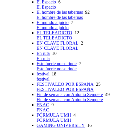
El Espacio
6
El Espacio
El hombre de las tabernas
92
El hombre de las tabernas
El mundo a juicio
7
El mundo a juicio
EL TELEADICTO
12
EL TELEADICTO
EN CLAVE FLORAL
2
EN CLAVE FLORAL
En ruta
10
En ruta
Este fuerte no se rinde
7
Este fuerte no se rinde
festival
18
festival
FESTIVALEO POR ESPAÑA
25
FESTIVALEO POR ESPAÑA
Fin de semana con Antonio Sempere
49
Fin de semana con Antonio Sempere
FNAC
9
FNAC
FÓRMULA UMH
4
FÓRMULA UMH
GAMING UNIVERSITY
16