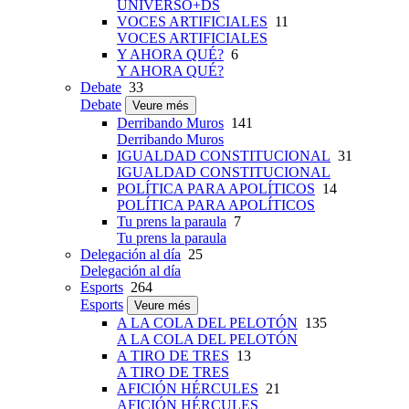
UNIVERSO+DS
VOCES ARTIFICIALES
11
VOCES ARTIFICIALES
Y AHORA QUÉ?
6
Y AHORA QUÉ?
Debate
33
Debate
Veure més
Derribando Muros
141
Derribando Muros
IGUALDAD CONSTITUCIONAL
31
IGUALDAD CONSTITUCIONAL
POLÍTICA PARA APOLÍTICOS
14
POLÍTICA PARA APOLÍTICOS
Tu prens la paraula
7
Tu prens la paraula
Delegación al día
25
Delegación al día
Esports
264
Esports
Veure més
A LA COLA DEL PELOTÓN
135
A LA COLA DEL PELOTÓN
A TIRO DE TRES
13
A TIRO DE TRES
AFICIÓN HÉRCULES
21
AFICIÓN HÉRCULES