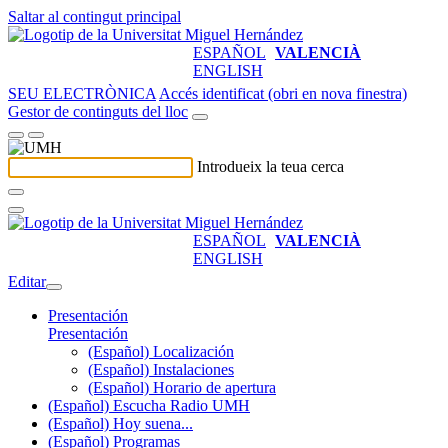
Saltar al contingut principal
ESPAÑOL
VALENCIÀ
ENGLISH
SEU ELECTRÒNICA
Accés identificat (obri en nova finestra)
Gestor de continguts del lloc
Introdueix la teua cerca
ESPAÑOL
VALENCIÀ
ENGLISH
Editar
Presentación
Presentación
(Español) Localización
(Español) Instalaciones
(Español) Horario de apertura
(Español) Escucha Radio UMH
(Español) Hoy suena...
(Español) Programas