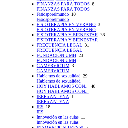
FINANZAS PARA TODOS
8
FINANZAS PARA TODOS
Fisiosporelmundo
10
Fisiosporelmundo
FISIOTERAPIA EN VERANO
3
FISIOTERAPIA EN VERANO
FISIOTERAPIA Y BIENESTAR
38
FISIOTERAPIA Y BIENESTAR
FRECUENCIA LEGAL
31
FRECUENCIA LEGAL
FUNDACIÓN UMH
23
FUNDACIÓN UMH
GAMERVICTIM
3
GAMERVICTIM
Hablemos de sexualidad
29
Hablemos de sexualidad
HOY HABLAMOS CON...
48
HOY HABLAMOS CON...
IEEEn ANTENA
1
IEEEn ANTENA
IES
18
IES
Innovación en las aulas
11
Innovación en las aulas
INNOVACIÓN TRES60
5