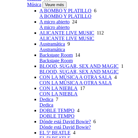
Música
Veure més
A BOMBO Y PLATILLO
6
A BOMBO Y PLATILLO
A micro abierto
24
A micro abierto
ALICANTE LIVE MUSIC
112
ALICANTE LIVE MUSIC
Austramática
9
Austramática
Backstage Room
14
Backstage Room
BLOOD, SUGAR, SEX AND MAGIC
1
BLOOD, SUGAR, SEX AND MAGIC
CON LA MÚSICA A OTRA SALA
4
CON LA MÚSICA A OTRA SALA
CON LA NIEBLA
17
CON LA NIEBLA
Dedica
7
Dedica
DOBLE TEMPO
4
DOBLE TEMPO
Dónde está David Bowie?
6
Dónde está David Bowie?
EL 5º BEATLE
4