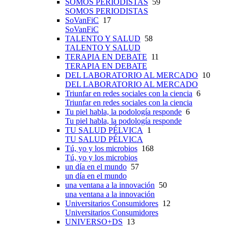
SOMOS PERIODISTAS
59
SOMOS PERIODISTAS
SoVanFiC
17
SoVanFiC
TALENTO Y SALUD
58
TALENTO Y SALUD
TERAPIA EN DEBATE
11
TERAPIA EN DEBATE
DEL LABORATORIO AL MERCADO
10
DEL LABORATORIO AL MERCADO
Triunfar en redes sociales con la ciencia
6
Triunfar en redes sociales con la ciencia
Tu piel habla, la podología responde
6
Tu piel habla, la podología responde
TU SALUD PÉLVICA
1
TU SALUD PÉLVICA
Tú, yo y los microbios
168
Tú, yo y los microbios
un día en el mundo
57
un día en el mundo
una ventana a la innovación
50
una ventana a la innovación
Universitarios Consumidores
12
Universitarios Consumidores
UNIVERSO+DS
13