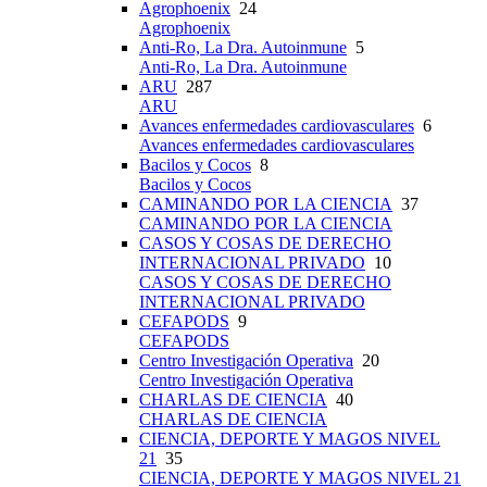
Agrophoenix
24
Agrophoenix
Anti-Ro, La Dra. Autoinmune
5
Anti-Ro, La Dra. Autoinmune
ARU
287
ARU
Avances enfermedades cardiovasculares
6
Avances enfermedades cardiovasculares
Bacilos y Cocos
8
Bacilos y Cocos
CAMINANDO POR LA CIENCIA
37
CAMINANDO POR LA CIENCIA
CASOS Y COSAS DE DERECHO
INTERNACIONAL PRIVADO
10
CASOS Y COSAS DE DERECHO
INTERNACIONAL PRIVADO
CEFAPODS
9
CEFAPODS
Centro Investigación Operativa
20
Centro Investigación Operativa
CHARLAS DE CIENCIA
40
CHARLAS DE CIENCIA
CIENCIA, DEPORTE Y MAGOS NIVEL
21
35
CIENCIA, DEPORTE Y MAGOS NIVEL 21