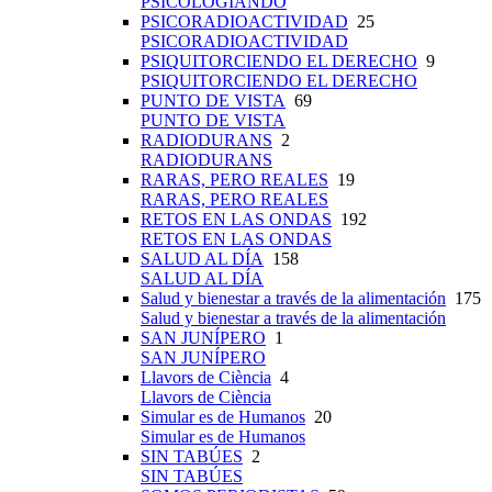
PSICOLOGIANDO
PSICORADIOACTIVIDAD
25
PSICORADIOACTIVIDAD
PSIQUITORCIENDO EL DERECHO
9
PSIQUITORCIENDO EL DERECHO
PUNTO DE VISTA
69
PUNTO DE VISTA
RADIODURANS
2
RADIODURANS
RARAS, PERO REALES
19
RARAS, PERO REALES
RETOS EN LAS ONDAS
192
RETOS EN LAS ONDAS
SALUD AL DÍA
158
SALUD AL DÍA
Salud y bienestar a través de la alimentación
175
Salud y bienestar a través de la alimentación
SAN JUNÍPERO
1
SAN JUNÍPERO
Llavors de Ciència
4
Llavors de Ciència
Simular es de Humanos
20
Simular es de Humanos
SIN TABÚES
2
SIN TABÚES