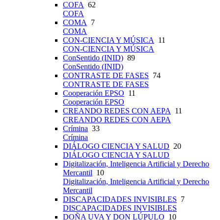
COFA
62
COFA
COMA
7
COMA
CON-CIENCIA Y MÚSICA
11
CON-CIENCIA Y MÚSICA
ConSentido (INID)
89
ConSentido (INID)
CONTRASTE DE FASES
74
CONTRASTE DE FASES
Cooperación EPSO
11
Cooperación EPSO
CREANDO REDES CON AEPA
11
CREANDO REDES CON AEPA
Crímina
33
Crímina
DIÁLOGO CIENCIA Y SALUD
20
DIÁLOGO CIENCIA Y SALUD
Digitalización, Inteligencia Artificial y Derecho
Mercantil
10
Digitalización, Inteligencia Artificial y Derecho
Mercantil
DISCAPACIDADES INVISIBLES
7
DISCAPACIDADES INVISIBLES
DOÑA UVA Y DON LÚPULO
10