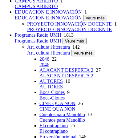
CAMPUS ABIERTO
1
CAMPUS ABIERTO
EDUCACIÓN E INNOVACIÓN
1
EDUCACIÓN E INNOVACIÓN
Veure més
PROYECTO INNOVACIÓN DOCENTE
1
PROYECTO INNOVACIÓN DOCENTE
Programas Radio UMH
1813
Programas Radio UMH
Veure més
Art, cultura i literatura
142
Art, cultura i literatura
Veure més
2046
22
2046
ALACANT DESPERTA 2
27
ALACANT DESPERTA 2
AUTORES
10
AUTORES
Boca-Ciones
9
Boca-Ciones
CINE QUA NON
26
CINE QUA NON
Cuentos para Manolillo
13
Cuentos para Manolillo
El contraplano
25
El contraplano
En versión original
146