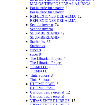
MALOS TIEMPOS PARA LA LÍRICA
Por la tarde fui a nadar
2
Por la tarde fui a nadar
REFLEXIONES DEL ALMA
12
REFLEXIONES DEL ALMA
Sentido inverso
74
Sentido inverso
SLUMBERLAND
42
SLUMBERLAND
Starbooks
37
Starbooks
super 8
55
super 8
The Librarian Project
4
The Librarian Project
TIEMPO B
8
TIEMPO B
Tinta Sonora
34
Tinta Sonora
ÚLTIMO PASE
5
ÚLTIMO PASE
Un, dos, tres, a escena!
12
Un, dos, tres, a escena!
VIDAS ENTRE LIBROS
15
VIDAS ENTRE LIBROS