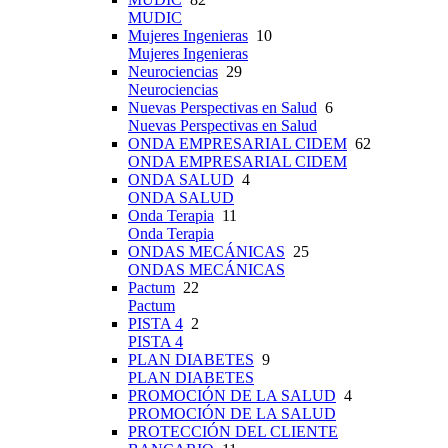
MUDIC
Mujeres Ingenieras
10
Mujeres Ingenieras
Neurociencias
29
Neurociencias
Nuevas Perspectivas en Salud
6
Nuevas Perspectivas en Salud
ONDA EMPRESARIAL CIDEM
62
ONDA EMPRESARIAL CIDEM
ONDA SALUD
4
ONDA SALUD
Onda Terapia
11
Onda Terapia
ONDAS MECÁNICAS
25
ONDAS MECÁNICAS
Pactum
22
Pactum
PISTA 4
2
PISTA 4
PLAN DIABETES
9
PLAN DIABETES
PROMOCIÓN DE LA SALUD
4
PROMOCIÓN DE LA SALUD
PROTECCIÓN DEL CLIENTE