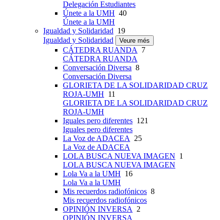
Delegación Estudiantes
Únete a la UMH
40
Únete a la UMH
Igualdad y Solidaridad
19
Igualdad y Solidaridad
Veure més
CÁTEDRA RUANDA
7
CÁTEDRA RUANDA
Conversación Diversa
8
Conversación Diversa
GLORIETA DE LA SOLIDARIDAD CRUZ
ROJA-UMH
11
GLORIETA DE LA SOLIDARIDAD CRUZ
ROJA-UMH
Iguales pero diferentes
121
Iguales pero diferentes
La Voz de ADACEA
25
La Voz de ADACEA
LOLA BUSCA NUEVA IMAGEN
1
LOLA BUSCA NUEVA IMAGEN
Lola Va a la UMH
16
Lola Va a la UMH
Mis recuerdos radiofónicos
8
Mis recuerdos radiofónicos
OPINIÓN INVERSA
2
OPINIÓN INVERSA