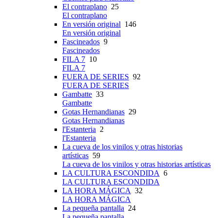
El contraplano
25
El contraplano
En versión original
146
En versión original
Fascineados
9
Fascineados
FILA 7
10
FILA 7
FUERA DE SERIES
92
FUERA DE SERIES
Gambatte
33
Gambatte
Gotas Hernandianas
29
Gotas Hernandianas
l'Estanteria
2
l'Estanteria
La cueva de los vinilos y otras historias
artísticas
59
La cueva de los vinilos y otras historias artísticas
LA CULTURA ESCONDIDA
6
LA CULTURA ESCONDIDA
LA HORA MÁGICA
32
LA HORA MÁGICA
La pequeña pantalla
24
La pequeña pantalla