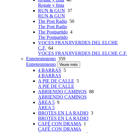
Regate y finta
RUN & GUN
37
RUN & GUN
The Post Radio
50
The Post Radio
The Postpartido
4
The Postpartido
VOCES FRANJIVERDES DEL ELCHE
C.F.
64
VOCES FRANJIVERDES DEL ELCHE C.F.
Entretenimiento
359
Entretenimiento
Veure més
4 BARRAS
5
4 BARRAS
A PIE DE CALLE
5
A PIE DE CALLE
ABRIENDO CAMINOS
88
ABRIENDO CAMINOS
ÁREA 5
9
ÁREA 5
BROTES EN LA RADIO
3
BROTES EN LA RADIO
CAFÉ CON DRAMA
1
CAFÉ CON DRAMA