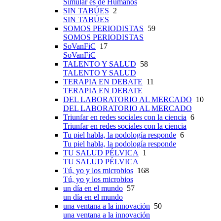
Simular es de Humanos
SIN TABÚES
2
SIN TABÚES
SOMOS PERIODISTAS
59
SOMOS PERIODISTAS
SoVanFiC
17
SoVanFiC
TALENTO Y SALUD
58
TALENTO Y SALUD
TERAPIA EN DEBATE
11
TERAPIA EN DEBATE
DEL LABORATORIO AL MERCADO
10
DEL LABORATORIO AL MERCADO
Triunfar en redes sociales con la ciencia
6
Triunfar en redes sociales con la ciencia
Tu piel habla, la podología responde
6
Tu piel habla, la podología responde
TU SALUD PÉLVICA
1
TU SALUD PÉLVICA
Tú, yo y los microbios
168
Tú, yo y los microbios
un día en el mundo
57
un día en el mundo
una ventana a la innovación
50
una ventana a la innovación