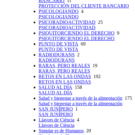
BANCARIO
11
PROTECCIÓN DEL CLIENTE BANCARIO
PSICOLOGIANDO
4
PSICOLOGIANDO
PSICORADIOACTIVIDAD
25
PSICORADIOACTIVIDAD
PSIQUITORCIENDO EL DERECHO
9
PSIQUITORCIENDO EL DERECHO
PUNTO DE VISTA
69
PUNTO DE VISTA
RADIODURANS
2
RADIODURANS
RARAS, PERO REALES
19
RARAS, PERO REALES
RETOS EN LAS ONDAS
192
RETOS EN LAS ONDAS
SALUD AL DÍA
158
SALUD AL DÍA
Salud y bienestar a través de la alimentación
175
Salud y bienestar a través de la alimentación
SAN JUNÍPERO
1
SAN JUNÍPERO
Llavors de Ciència
4
Llavors de Ciència
Simular es de Humanos
20