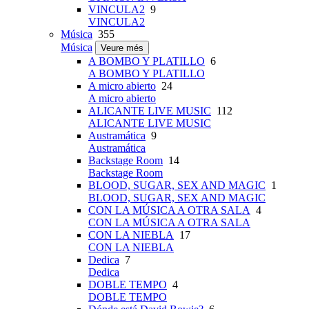
VINCULA2
9
VINCULA2
Música
355
Música
Veure més
A BOMBO Y PLATILLO
6
A BOMBO Y PLATILLO
A micro abierto
24
A micro abierto
ALICANTE LIVE MUSIC
112
ALICANTE LIVE MUSIC
Austramática
9
Austramática
Backstage Room
14
Backstage Room
BLOOD, SUGAR, SEX AND MAGIC
1
BLOOD, SUGAR, SEX AND MAGIC
CON LA MÚSICA A OTRA SALA
4
CON LA MÚSICA A OTRA SALA
CON LA NIEBLA
17
CON LA NIEBLA
Dedica
7
Dedica
DOBLE TEMPO
4
DOBLE TEMPO