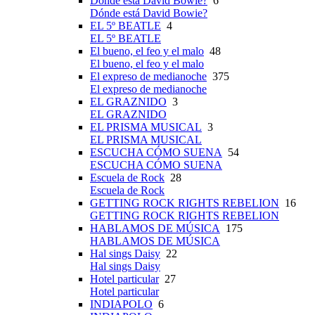
Dónde está David Bowie?
6
Dónde está David Bowie?
EL 5º BEATLE
4
EL 5º BEATLE
El bueno, el feo y el malo
48
El bueno, el feo y el malo
El expreso de medianoche
375
El expreso de medianoche
EL GRAZNIDO
3
EL GRAZNIDO
EL PRISMA MUSICAL
3
EL PRISMA MUSICAL
ESCUCHA CÓMO SUENA
54
ESCUCHA CÓMO SUENA
Escuela de Rock
28
Escuela de Rock
GETTING ROCK RIGHTS REBELION
16
GETTING ROCK RIGHTS REBELION
HABLAMOS DE MÚSICA
175
HABLAMOS DE MÚSICA
Hal sings Daisy
22
Hal sings Daisy
Hotel particular
27
Hotel particular
INDIAPOLO
6