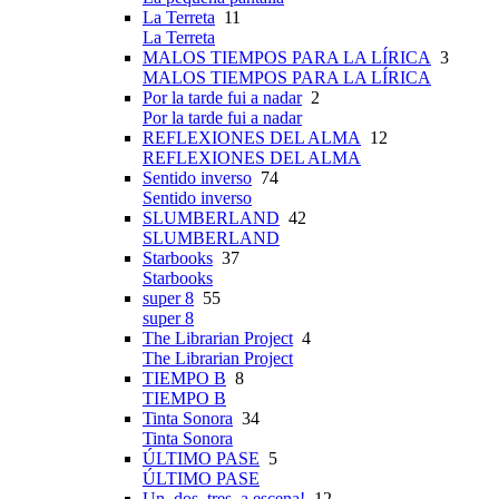
La Terreta
11
La Terreta
MALOS TIEMPOS PARA LA LÍRICA
3
MALOS TIEMPOS PARA LA LÍRICA
Por la tarde fui a nadar
2
Por la tarde fui a nadar
REFLEXIONES DEL ALMA
12
REFLEXIONES DEL ALMA
Sentido inverso
74
Sentido inverso
SLUMBERLAND
42
SLUMBERLAND
Starbooks
37
Starbooks
super 8
55
super 8
The Librarian Project
4
The Librarian Project
TIEMPO B
8
TIEMPO B
Tinta Sonora
34
Tinta Sonora
ÚLTIMO PASE
5
ÚLTIMO PASE
Un, dos, tres, a escena!
12