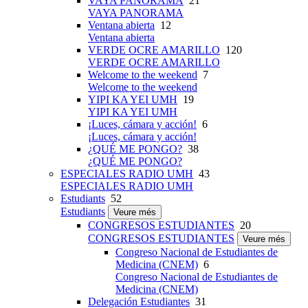
VAYA PANORAMA
21
VAYA PANORAMA
Ventana abierta
12
Ventana abierta
VERDE OCRE AMARILLO
120
VERDE OCRE AMARILLO
Welcome to the weekend
7
Welcome to the weekend
YIPI KA YEI UMH
19
YIPI KA YEI UMH
¡Luces, cámara y acción!
6
¡Luces, cámara y acción!
¿QUÉ ME PONGO?
38
¿QUÉ ME PONGO?
ESPECIALES RADIO UMH
43
ESPECIALES RADIO UMH
Estudiants
52
Estudiants
Veure més
CONGRESOS ESTUDIANTES
20
CONGRESOS ESTUDIANTES
Veure més
Congreso Nacional de Estudiantes de
Medicina (CNEM)
6
Congreso Nacional de Estudiantes de
Medicina (CNEM)
Delegación Estudiantes
31