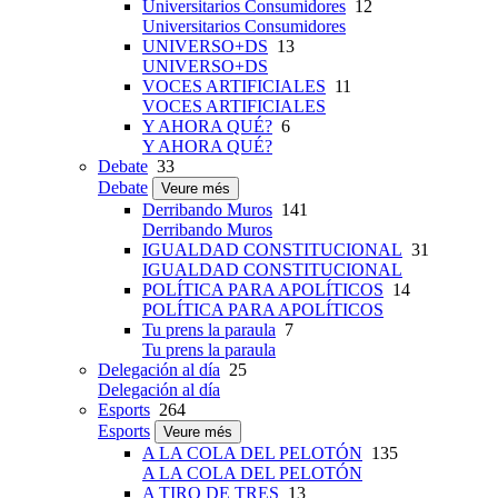
Universitarios Consumidores
12
Universitarios Consumidores
UNIVERSO+DS
13
UNIVERSO+DS
VOCES ARTIFICIALES
11
VOCES ARTIFICIALES
Y AHORA QUÉ?
6
Y AHORA QUÉ?
Debate
33
Debate
Veure més
Derribando Muros
141
Derribando Muros
IGUALDAD CONSTITUCIONAL
31
IGUALDAD CONSTITUCIONAL
POLÍTICA PARA APOLÍTICOS
14
POLÍTICA PARA APOLÍTICOS
Tu prens la paraula
7
Tu prens la paraula
Delegación al día
25
Delegación al día
Esports
264
Esports
Veure més
A LA COLA DEL PELOTÓN
135
A LA COLA DEL PELOTÓN
A TIRO DE TRES
13