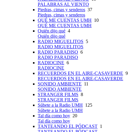
PALABRAS AL VIENTO
Piedras, cimas y senderos
37
Piedras, cimas y senderos
QUÉ ME CUENTAS UMH
10
QUÉ ME CUENTAS UMH
Quién dijo qué
4
Quién dijo qué
RADIO MIGUELITOS
5
RADIO MIGUELITOS
RADIO PARADISO
6
RADIO PARADISO
RADIOCINE
6
RADIOCINE
RECUERDOS EN EL AIRE-CASAVERDE
9
RECUERDOS EN EL AIRE-CASAVERDE
SONIDO AMBIENTE
11
SONIDO AMBIENTE
STRANGER FILMS
8
STRANGER FILMS
Súbete a la Radio UMH
125
Súbete a la Radio UMH
Tal día como hoy
20
Tal día como hoy
TANTEANDO EL PÓDCAST
1
TANTEANDO EL PÓDCAST