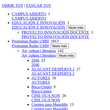
OBRIR TOT
|
TANCAR TOT
CAMPUS ABIERTO
1
CAMPUS ABIERTO
EDUCACIÓN E INNOVACIÓN
1
EDUCACIÓN E INNOVACIÓN
Veure més
PROYECTO INNOVACIÓN DOCENTE
1
PROYECTO INNOVACIÓN DOCENTE
Programas Radio UMH
1813
Programas Radio UMH
Veure més
Art, cultura i literatura
142
Art, cultura i literatura
Veure més
2046
22
2046
ALACANT DESPERTA 2
27
ALACANT DESPERTA 2
AUTORES
10
AUTORES
Boca-Ciones
9
Boca-Ciones
CINE QUA NON
26
CINE QUA NON
Cuentos para Manolillo
13
Cuentos para Manolillo