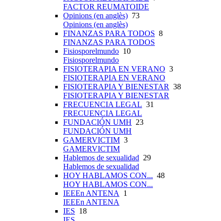
FACTOR REUMATOIDE
Opinions (en anglès)
73
Opinions (en anglès)
FINANZAS PARA TODOS
8
FINANZAS PARA TODOS
Fisiosporelmundo
10
Fisiosporelmundo
FISIOTERAPIA EN VERANO
3
FISIOTERAPIA EN VERANO
FISIOTERAPIA Y BIENESTAR
38
FISIOTERAPIA Y BIENESTAR
FRECUENCIA LEGAL
31
FRECUENCIA LEGAL
FUNDACIÓN UMH
23
FUNDACIÓN UMH
GAMERVICTIM
3
GAMERVICTIM
Hablemos de sexualidad
29
Hablemos de sexualidad
HOY HABLAMOS CON...
48
HOY HABLAMOS CON...
IEEEn ANTENA
1
IEEEn ANTENA
IES
18
IES