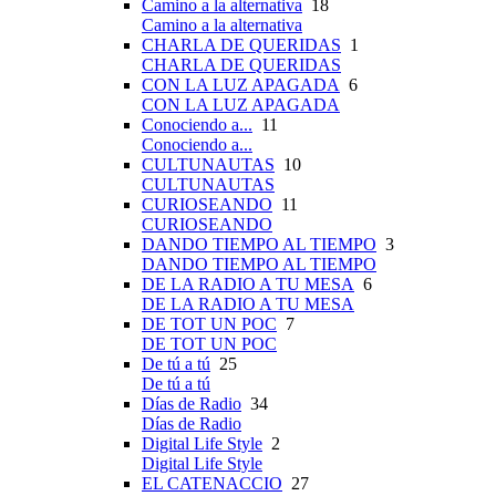
Camino a la alternativa
18
Camino a la alternativa
CHARLA DE QUERIDAS
1
CHARLA DE QUERIDAS
CON LA LUZ APAGADA
6
CON LA LUZ APAGADA
Conociendo a...
11
Conociendo a...
CULTUNAUTAS
10
CULTUNAUTAS
CURIOSEANDO
11
CURIOSEANDO
DANDO TIEMPO AL TIEMPO
3
DANDO TIEMPO AL TIEMPO
DE LA RADIO A TU MESA
6
DE LA RADIO A TU MESA
DE TOT UN POC
7
DE TOT UN POC
De tú a tú
25
De tú a tú
Días de Radio
34
Días de Radio
Digital Life Style
2
Digital Life Style
EL CATENACCIO
27