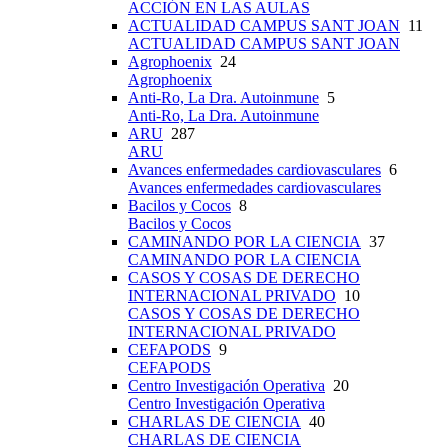
ACCIÓN EN LAS AULAS
ACTUALIDAD CAMPUS SANT JOAN
11
ACTUALIDAD CAMPUS SANT JOAN
Agrophoenix
24
Agrophoenix
Anti-Ro, La Dra. Autoinmune
5
Anti-Ro, La Dra. Autoinmune
ARU
287
ARU
Avances enfermedades cardiovasculares
6
Avances enfermedades cardiovasculares
Bacilos y Cocos
8
Bacilos y Cocos
CAMINANDO POR LA CIENCIA
37
CAMINANDO POR LA CIENCIA
CASOS Y COSAS DE DERECHO
INTERNACIONAL PRIVADO
10
CASOS Y COSAS DE DERECHO
INTERNACIONAL PRIVADO
CEFAPODS
9
CEFAPODS
Centro Investigación Operativa
20
Centro Investigación Operativa
CHARLAS DE CIENCIA
40
CHARLAS DE CIENCIA