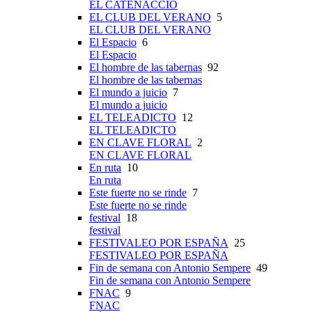
EL CATENACCIO
EL CLUB DEL VERANO
5
EL CLUB DEL VERANO
El Espacio
6
El Espacio
El hombre de las tabernas
92
El hombre de las tabernas
El mundo a juicio
7
El mundo a juicio
EL TELEADICTO
12
EL TELEADICTO
EN CLAVE FLORAL
2
EN CLAVE FLORAL
En ruta
10
En ruta
Este fuerte no se rinde
7
Este fuerte no se rinde
festival
18
festival
FESTIVALEO POR ESPAÑA
25
FESTIVALEO POR ESPAÑA
Fin de semana con Antonio Sempere
49
Fin de semana con Antonio Sempere
FNAC
9
FNAC