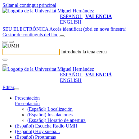
Saltar al contingut principal
ESPAÑOL
VALENCIÀ
ENGLISH
SEU ELECTRÒNICA
Accés identificat (obri en nova finestra)
Gestor de continguts del lloc
Introdueix la teua cerca
ESPAÑOL
VALENCIÀ
ENGLISH
Editar
Presentación
Presentación
(Español) Localización
(Español) Instalaciones
(Español) Horario de apertura
(Español) Escucha Radio UMH
(Español) Hoy suena...
(Español) Programas