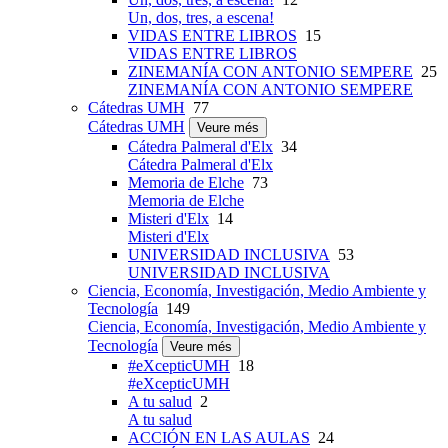
Un, dos, tres, a escena!
VIDAS ENTRE LIBROS
15
VIDAS ENTRE LIBROS
ZINEMANÍA CON ANTONIO SEMPERE
25
ZINEMANÍA CON ANTONIO SEMPERE
Cátedras UMH
77
Cátedras UMH
Veure més
Cátedra Palmeral d'Elx
34
Cátedra Palmeral d'Elx
Memoria de Elche
73
Memoria de Elche
Misteri d'Elx
14
Misteri d'Elx
UNIVERSIDAD INCLUSIVA
53
UNIVERSIDAD INCLUSIVA
Ciencia, Economía, Investigación, Medio Ambiente y
Tecnología
149
Ciencia, Economía, Investigación, Medio Ambiente y
Tecnología
Veure més
#eXcepticUMH
18
#eXcepticUMH
A tu salud
2
A tu salud
ACCIÓN EN LAS AULAS
24