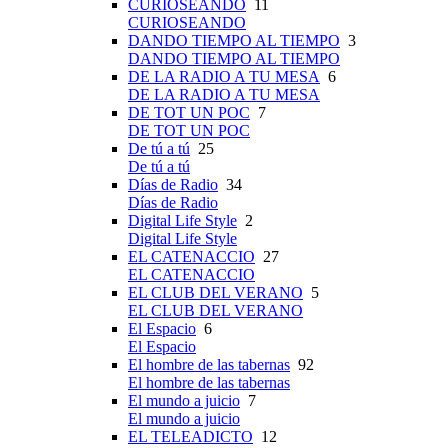
CURIOSEANDO
11
CURIOSEANDO
DANDO TIEMPO AL TIEMPO
3
DANDO TIEMPO AL TIEMPO
DE LA RADIO A TU MESA
6
DE LA RADIO A TU MESA
DE TOT UN POC
7
DE TOT UN POC
De tú a tú
25
De tú a tú
Días de Radio
34
Días de Radio
Digital Life Style
2
Digital Life Style
EL CATENACCIO
27
EL CATENACCIO
EL CLUB DEL VERANO
5
EL CLUB DEL VERANO
El Espacio
6
El Espacio
El hombre de las tabernas
92
El hombre de las tabernas
El mundo a juicio
7
El mundo a juicio
EL TELEADICTO
12