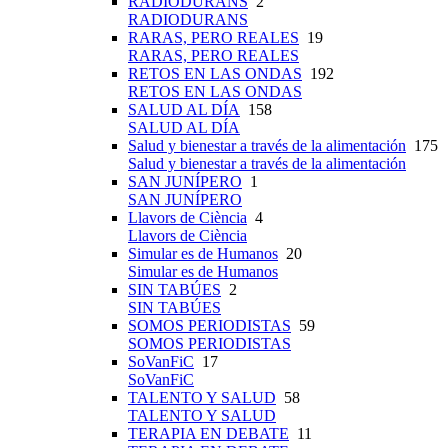
RADIODURANS
2
RADIODURANS
RARAS, PERO REALES
19
RARAS, PERO REALES
RETOS EN LAS ONDAS
192
RETOS EN LAS ONDAS
SALUD AL DÍA
158
SALUD AL DÍA
Salud y bienestar a través de la alimentación
175
Salud y bienestar a través de la alimentación
SAN JUNÍPERO
1
SAN JUNÍPERO
Llavors de Ciència
4
Llavors de Ciència
Simular es de Humanos
20
Simular es de Humanos
SIN TABÚES
2
SIN TABÚES
SOMOS PERIODISTAS
59
SOMOS PERIODISTAS
SoVanFiC
17
SoVanFiC
TALENTO Y SALUD
58
TALENTO Y SALUD
TERAPIA EN DEBATE
11