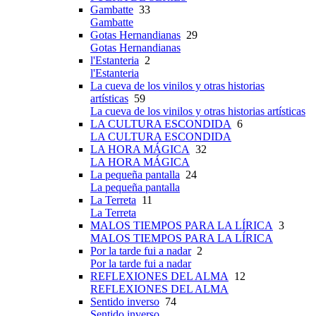
Gambatte
33
Gambatte
Gotas Hernandianas
29
Gotas Hernandianas
l'Estanteria
2
l'Estanteria
La cueva de los vinilos y otras historias
artísticas
59
La cueva de los vinilos y otras historias artísticas
LA CULTURA ESCONDIDA
6
LA CULTURA ESCONDIDA
LA HORA MÁGICA
32
LA HORA MÁGICA
La pequeña pantalla
24
La pequeña pantalla
La Terreta
11
La Terreta
MALOS TIEMPOS PARA LA LÍRICA
3
MALOS TIEMPOS PARA LA LÍRICA
Por la tarde fui a nadar
2
Por la tarde fui a nadar
REFLEXIONES DEL ALMA
12
REFLEXIONES DEL ALMA
Sentido inverso
74
Sentido inverso