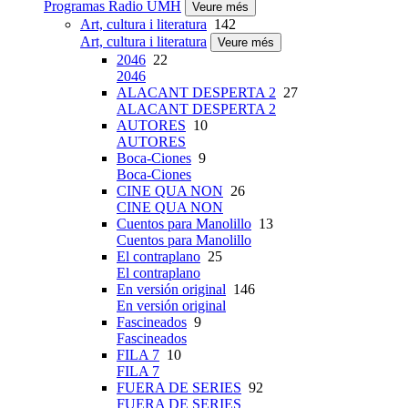
Programas Radio UMH
Veure més
Art, cultura i literatura
142
Art, cultura i literatura
Veure més
2046
22
2046
ALACANT DESPERTA 2
27
ALACANT DESPERTA 2
AUTORES
10
AUTORES
Boca-Ciones
9
Boca-Ciones
CINE QUA NON
26
CINE QUA NON
Cuentos para Manolillo
13
Cuentos para Manolillo
El contraplano
25
El contraplano
En versión original
146
En versión original
Fascineados
9
Fascineados
FILA 7
10
FILA 7
FUERA DE SERIES
92
FUERA DE SERIES