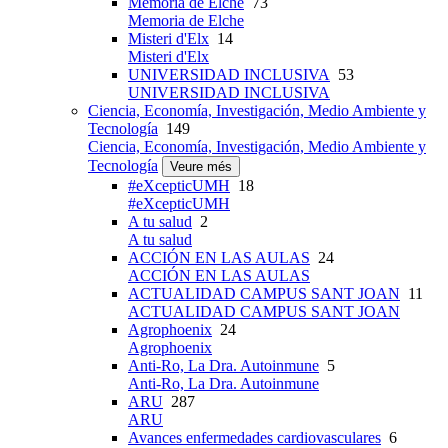
Memoria de Elche
73
Memoria de Elche
Misteri d'Elx
14
Misteri d'Elx
UNIVERSIDAD INCLUSIVA
53
UNIVERSIDAD INCLUSIVA
Ciencia, Economía, Investigación, Medio Ambiente y
Tecnología
149
Ciencia, Economía, Investigación, Medio Ambiente y
Tecnología
Veure més
#eXcepticUMH
18
#eXcepticUMH
A tu salud
2
A tu salud
ACCIÓN EN LAS AULAS
24
ACCIÓN EN LAS AULAS
ACTUALIDAD CAMPUS SANT JOAN
11
ACTUALIDAD CAMPUS SANT JOAN
Agrophoenix
24
Agrophoenix
Anti-Ro, La Dra. Autoinmune
5
Anti-Ro, La Dra. Autoinmune
ARU
287
ARU
Avances enfermedades cardiovasculares
6