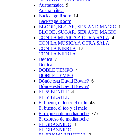
Austramática
9
Austramática
Backstage Room
14
Backstage Room
BLOOD, SUGAR, SEX AND MAGIC
1
BLOOD, SUGAR, SEX AND MAGIC
CON LA MÚSICA A OTRA SALA
4
CON LA MÚSICA A OTRA SALA
CON LA NIEBLA
17
CON LA NIEBLA
Dedica
7
Dedica
DOBLE TEMPO
4
DOBLE TEMPO
Dónde está David Bowie?
6
Dónde está David Bowie?
EL 5º BEATLE
4
EL 5º BEATLE
El bueno, el feo y el malo
48
El bueno, el feo y el malo
El expreso de medianoche
375
El expreso de medianoche
EL GRAZNIDO
3
EL GRAZNIDO