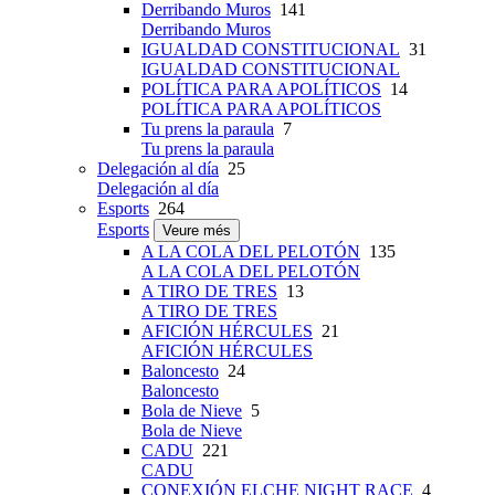
Derribando Muros
141
Derribando Muros
IGUALDAD CONSTITUCIONAL
31
IGUALDAD CONSTITUCIONAL
POLÍTICA PARA APOLÍTICOS
14
POLÍTICA PARA APOLÍTICOS
Tu prens la paraula
7
Tu prens la paraula
Delegación al día
25
Delegación al día
Esports
264
Esports
Veure més
A LA COLA DEL PELOTÓN
135
A LA COLA DEL PELOTÓN
A TIRO DE TRES
13
A TIRO DE TRES
AFICIÓN HÉRCULES
21
AFICIÓN HÉRCULES
Baloncesto
24
Baloncesto
Bola de Nieve
5
Bola de Nieve
CADU
221
CADU
CONEXIÓN ELCHE NIGHT RACE
4