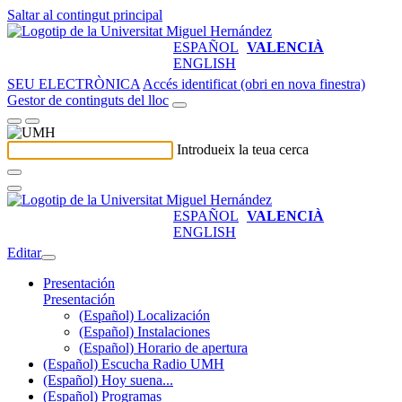
Saltar al contingut principal
ESPAÑOL
VALENCIÀ
ENGLISH
SEU ELECTRÒNICA
Accés identificat (obri en nova finestra)
Gestor de continguts del lloc
Introdueix la teua cerca
ESPAÑOL
VALENCIÀ
ENGLISH
Editar
Presentación
Presentación
(Español) Localización
(Español) Instalaciones
(Español) Horario de apertura
(Español) Escucha Radio UMH
(Español) Hoy suena...
(Español) Programas