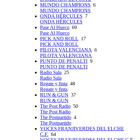
MUNDO CHAMPIONS
6
MUNDO CHAMPIONS
ONDA HÉRCULES
7
ONDA HÉRCULES
Pase Al Hueco
69
Pase Al Hueco
PICK AND ROLL
17
PICK AND ROLL
PILOTA VALENCIANA
6
PILOTA VALENCIANA
PUNTO DE PENALTI
9
PUNTO DE PENALTI
Radio Sala
25
Radio Sala
Regate y finta
48
Regate y finta
RUN & GUN
37
RUN & GUN
The Post Radio
50
The Post Radio
The Postpartido
4
The Postpartido
VOCES FRANJIVERDES DEL ELCHE
C.F.
64
VOCES FRANJIVERDES DEL ELCHE C.F.