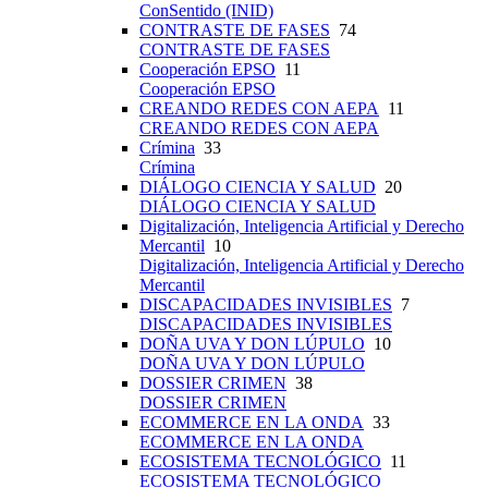
ConSentido (INID)
CONTRASTE DE FASES
74
CONTRASTE DE FASES
Cooperación EPSO
11
Cooperación EPSO
CREANDO REDES CON AEPA
11
CREANDO REDES CON AEPA
Crímina
33
Crímina
DIÁLOGO CIENCIA Y SALUD
20
DIÁLOGO CIENCIA Y SALUD
Digitalización, Inteligencia Artificial y Derecho
Mercantil
10
Digitalización, Inteligencia Artificial y Derecho
Mercantil
DISCAPACIDADES INVISIBLES
7
DISCAPACIDADES INVISIBLES
DOÑA UVA Y DON LÚPULO
10
DOÑA UVA Y DON LÚPULO
DOSSIER CRIMEN
38
DOSSIER CRIMEN
ECOMMERCE EN LA ONDA
33
ECOMMERCE EN LA ONDA
ECOSISTEMA TECNOLÓGICO
11
ECOSISTEMA TECNOLÓGICO