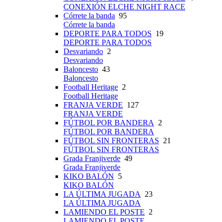
CONEXIÓN ELCHE NIGHT RACE
Córrete la banda
95
Córrete la banda
DEPORTE PARA TODOS
19
DEPORTE PARA TODOS
Desvariando
2
Desvariando
Baloncesto
43
Baloncesto
Football Heritage
2
Football Heritage
FRANJA VERDE
127
FRANJA VERDE
FÚTBOL POR BANDERA
2
FÚTBOL POR BANDERA
FÚTBOL SIN FRONTERAS
21
FÚTBOL SIN FRONTERAS
Grada Franjiverde
49
Grada Franjiverde
KIKO BALÓN
5
KIKO BALÓN
LA ÚLTIMA JUGADA
23
LA ÚLTIMA JUGADA
LAMIENDO EL POSTE
2
LAMIENDO EL POSTE