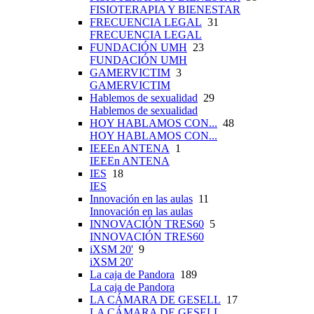
FISIOTERAPIA Y BIENESTAR
FRECUENCIA LEGAL
31
FRECUENCIA LEGAL
FUNDACIÓN UMH
23
FUNDACIÓN UMH
GAMERVICTIM
3
GAMERVICTIM
Hablemos de sexualidad
29
Hablemos de sexualidad
HOY HABLAMOS CON...
48
HOY HABLAMOS CON...
IEEEn ANTENA
1
IEEEn ANTENA
IES
18
IES
Innovación en las aulas
11
Innovación en las aulas
INNOVACIÓN TRES60
5
INNOVACIÓN TRES60
iXSM 20'
9
iXSM 20'
La caja de Pandora
189
La caja de Pandora
LA CÁMARA DE GESELL
17
LA CÁMARA DE GESELL