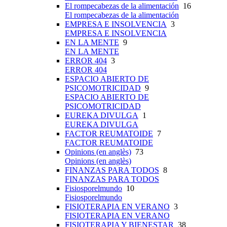
El rompecabezas de la alimentación
16
El rompecabezas de la alimentación
EMPRESA E INSOLVENCIA
3
EMPRESA E INSOLVENCIA
EN LA MENTE
9
EN LA MENTE
ERROR 404
3
ERROR 404
ESPACIO ABIERTO DE
PSICOMOTRICIDAD
9
ESPACIO ABIERTO DE
PSICOMOTRICIDAD
EUREKA DIVULGA
1
EUREKA DIVULGA
FACTOR REUMATOIDE
7
FACTOR REUMATOIDE
Opinions (en anglès)
73
Opinions (en anglès)
FINANZAS PARA TODOS
8
FINANZAS PARA TODOS
Fisiosporelmundo
10
Fisiosporelmundo
FISIOTERAPIA EN VERANO
3
FISIOTERAPIA EN VERANO
FISIOTERAPIA Y BIENESTAR
38