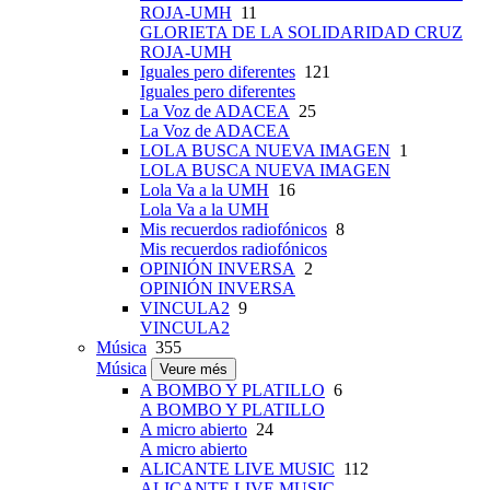
ROJA-UMH
11
GLORIETA DE LA SOLIDARIDAD CRUZ
ROJA-UMH
Iguales pero diferentes
121
Iguales pero diferentes
La Voz de ADACEA
25
La Voz de ADACEA
LOLA BUSCA NUEVA IMAGEN
1
LOLA BUSCA NUEVA IMAGEN
Lola Va a la UMH
16
Lola Va a la UMH
Mis recuerdos radiofónicos
8
Mis recuerdos radiofónicos
OPINIÓN INVERSA
2
OPINIÓN INVERSA
VINCULA2
9
VINCULA2
Música
355
Música
Veure més
A BOMBO Y PLATILLO
6
A BOMBO Y PLATILLO
A micro abierto
24
A micro abierto
ALICANTE LIVE MUSIC
112
ALICANTE LIVE MUSIC