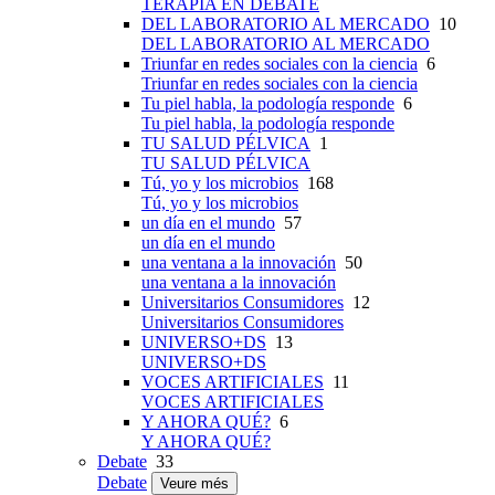
TERAPIA EN DEBATE
DEL LABORATORIO AL MERCADO
10
DEL LABORATORIO AL MERCADO
Triunfar en redes sociales con la ciencia
6
Triunfar en redes sociales con la ciencia
Tu piel habla, la podología responde
6
Tu piel habla, la podología responde
TU SALUD PÉLVICA
1
TU SALUD PÉLVICA
Tú, yo y los microbios
168
Tú, yo y los microbios
un día en el mundo
57
un día en el mundo
una ventana a la innovación
50
una ventana a la innovación
Universitarios Consumidores
12
Universitarios Consumidores
UNIVERSO+DS
13
UNIVERSO+DS
VOCES ARTIFICIALES
11
VOCES ARTIFICIALES
Y AHORA QUÉ?
6
Y AHORA QUÉ?
Debate
33
Debate
Veure més