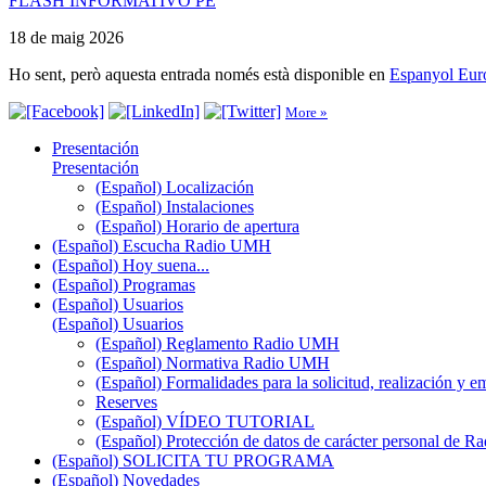
FLASH INFORMATIVO PE
18 de maig 2026
Ho sent, però aquesta entrada només està disponible en
Espanyol Eur
More »
Presentación
Presentación
(Español) Localización
(Español) Instalaciones
(Español) Horario de apertura
(Español) Escucha Radio UMH
(Español) Hoy suena...
(Español) Programas
(Español) Usuarios
(Español) Usuarios
(Español) Reglamento Radio UMH
(Español) Normativa Radio UMH
(Español) Formalidades para la solicitud, realización 
Reserves
(Español) VÍDEO TUTORIAL
(Español) Protección de datos de carácter personal de 
(Español) SOLICITA TU PROGRAMA
(Español) Novedades