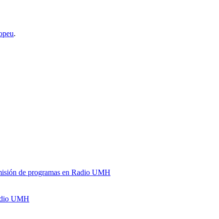
opeu
.
y emisión de programas en Radio UMH
Radio UMH