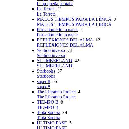
La pequeña pantalla
La Terreta
11
La Terreta
MALOS TIEMPOS PARA LA LÍRICA
3
MALOS TIEMPOS PARA LA LÍRICA
Por la tarde fui a nadar
2
Por la tarde fui a nadar
REFLEXIONES DEL ALMA
12
REFLEXIONES DEL ALMA
Sentido inverso
74
Sentido inverso
SLUMBERLAND
42
SLUMBERLAND
Starbooks
37
Starbooks
super 8
55
super 8
The Librarian Project
4
The Librarian Project
TIEMPO B
8
TIEMPO B
Tinta Sonora
34
Tinta Sonora
ÚLTIMO PASE
5
ÚLTIMO PASE