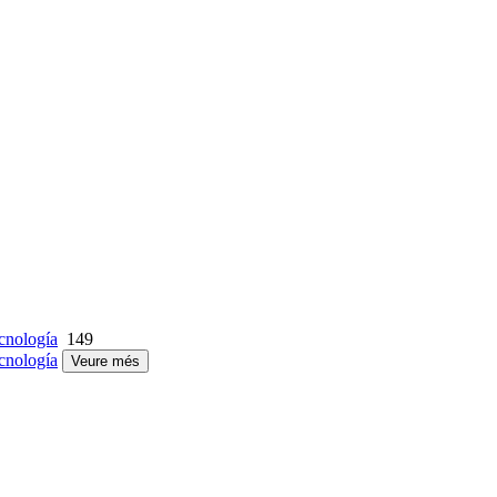
cnología
149
cnología
Veure més