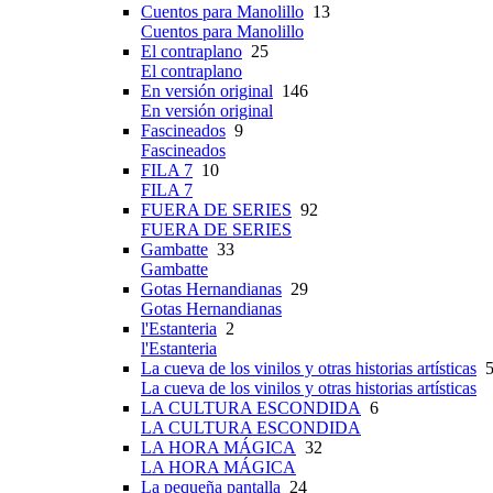
Cuentos para Manolillo
13
Cuentos para Manolillo
El contraplano
25
El contraplano
En versión original
146
En versión original
Fascineados
9
Fascineados
FILA 7
10
FILA 7
FUERA DE SERIES
92
FUERA DE SERIES
Gambatte
33
Gambatte
Gotas Hernandianas
29
Gotas Hernandianas
l'Estanteria
2
l'Estanteria
La cueva de los vinilos y otras historias artísticas
5
La cueva de los vinilos y otras historias artísticas
LA CULTURA ESCONDIDA
6
LA CULTURA ESCONDIDA
LA HORA MÁGICA
32
LA HORA MÁGICA
La pequeña pantalla
24