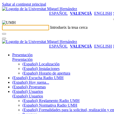
Saltar al contingut principal
ESPAÑOL
VALENCIÀ
ENGLISH
Introdueix la teua cerca
ESPAÑOL
VALENCIÀ
ENGLISH
Presentación
Presentación
(Español) Localización
(Español) Instalaciones
(Español) Horario de apertura
(Español) Escucha Radio UMH
(Español) Hoy suena...
(Español) Programas
(Español) Usuarios
(Español) Usuarios
(Español) Reglamento Radio UMH
(Español) Normativa Radio UMH
(Español) Formalidades para la solicitud, realización 