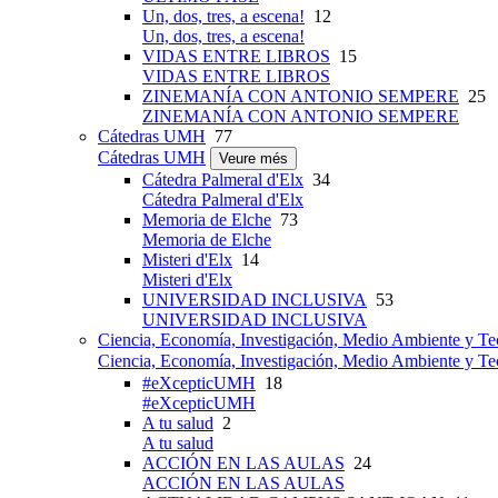
Un, dos, tres, a escena!
12
Un, dos, tres, a escena!
VIDAS ENTRE LIBROS
15
VIDAS ENTRE LIBROS
ZINEMANÍA CON ANTONIO SEMPERE
25
ZINEMANÍA CON ANTONIO SEMPERE
Cátedras UMH
77
Cátedras UMH
Veure més
Cátedra Palmeral d'Elx
34
Cátedra Palmeral d'Elx
Memoria de Elche
73
Memoria de Elche
Misteri d'Elx
14
Misteri d'Elx
UNIVERSIDAD INCLUSIVA
53
UNIVERSIDAD INCLUSIVA
Ciencia, Economía, Investigación, Medio Ambiente y Te
Ciencia, Economía, Investigación, Medio Ambiente y Te
#eXcepticUMH
18
#eXcepticUMH
A tu salud
2
A tu salud
ACCIÓN EN LAS AULAS
24
ACCIÓN EN LAS AULAS