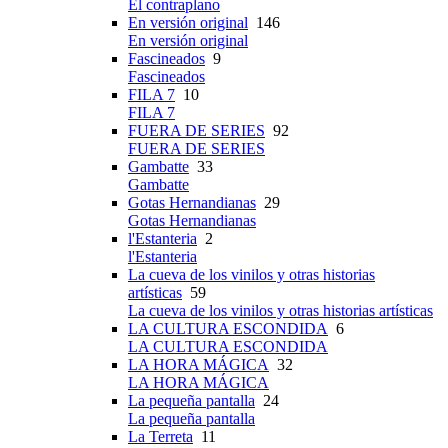
El contraplano
En versión original
146
En versión original
Fascineados
9
Fascineados
FILA 7
10
FILA 7
FUERA DE SERIES
92
FUERA DE SERIES
Gambatte
33
Gambatte
Gotas Hernandianas
29
Gotas Hernandianas
l'Estanteria
2
l'Estanteria
La cueva de los vinilos y otras historias
artísticas
59
La cueva de los vinilos y otras historias artísticas
LA CULTURA ESCONDIDA
6
LA CULTURA ESCONDIDA
LA HORA MÁGICA
32
LA HORA MÁGICA
La pequeña pantalla
24
La pequeña pantalla
La Terreta
11