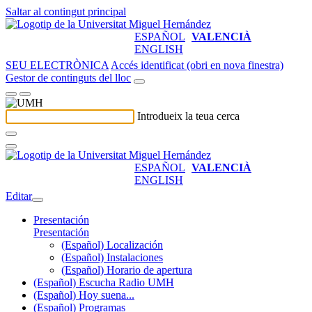
Saltar al contingut principal
ESPAÑOL
VALENCIÀ
ENGLISH
SEU ELECTRÒNICA
Accés identificat (obri en nova finestra)
Gestor de continguts del lloc
Introdueix la teua cerca
ESPAÑOL
VALENCIÀ
ENGLISH
Editar
Presentación
Presentación
(Español) Localización
(Español) Instalaciones
(Español) Horario de apertura
(Español) Escucha Radio UMH
(Español) Hoy suena...
(Español) Programas