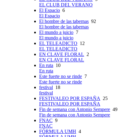
EL CLUB DEL VERANO
El Espacio
6
El Espacio
El hombre de las tabernas
92
El hombre de las tabernas
El mundo a juicio
7
El mundo a juicio
EL TELEADICTO
12
EL TELEADICTO
EN CLAVE FLORAL
2
EN CLAVE FLORAL
En ruta
10
En ruta
Este fuerte no se rinde
7
Este fuerte no se rinde
festival
18
festival
FESTIVALEO POR ESPAÑA
25
FESTIVALEO POR ESPAÑA
Fin de semana con Antonio Sempere
49
Fin de semana con Antonio Sempere
FNAC
9
FNAC
FÓRMULA UMH
4
FÓRMULA UMH