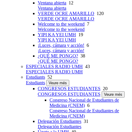
Ventana abierta
12
Ventana abierta
VERDE OCRE AMARILLO
120
VERDE OCRE AMARILLO
Welcome to the weekend
7
Welcome to the weekend
YIPI KA YEI UMH
19
YIPI KA YEI UMH
¡Luces, cámara y acción!
6
¡Luces, cámara y acción!
¿QUÉ ME PONGO?
38
¿QUÉ ME PONGO?
ESPECIALES RADIO UMH
43
ESPECIALES RADIO UMH
Estudiants
52
Estudiants
Veure més
CONGRESOS ESTUDIANTES
20
CONGRESOS ESTUDIANTES
Veure més
Congreso Nacional de Estudiantes de
Medicina (CNEM)
6
Congreso Nacional de Estudiantes de
Medicina (CNEM)
Delegación Estudiantes
31
Delegación Estudiantes
Únete a la UMH
40