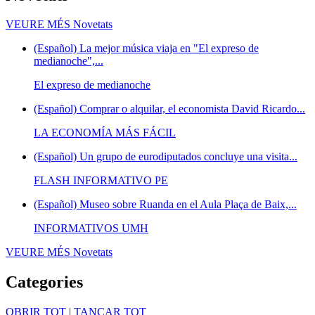
VEURE MÉS
Novetats
(Español) La mejor música viaja en "El expreso de
medianoche",...
El expreso de medianoche
(Español) Comprar o alquilar, el economista David Ricardo...
LA ECONOMÍA MÁS FÁCIL
(Español) Un grupo de eurodiputados concluye una visita...
FLASH INFORMATIVO PE
(Español) Museo sobre Ruanda en el Aula Plaça de Baix,...
INFORMATIVOS UMH
VEURE MÉS
Novetats
Categories
OBRIR TOT
|
TANCAR TOT