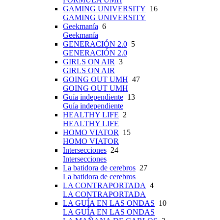
GAMING UNIVERSITY
16
GAMING UNIVERSITY
Geekmanía
6
Geekmanía
GENERACIÓN 2.0
5
GENERACIÓN 2.0
GIRLS ON AIR
3
GIRLS ON AIR
GOING OUT UMH
47
GOING OUT UMH
Guía independiente
13
Guía independiente
HEALTHY LIFE
2
HEALTHY LIFE
HOMO VIATOR
15
HOMO VIATOR
Intersecciones
24
Intersecciones
La batidora de cerebros
27
La batidora de cerebros
LA CONTRAPORTADA
4
LA CONTRAPORTADA
LA GUÍA EN LAS ONDAS
10
LA GUÍA EN LAS ONDAS