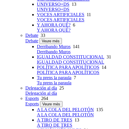
UNIVERSO+DS
13
UNIVERSO+DS
VOCES ARTIFICIALES
11
VOCES ARTIFICIALES
Y AHORA QUÉ?
6
Y AHORA QUÉ?
Debate
33
Debate
Veure més
Derribando Muros
141
Derribando Muros
IGUALDAD CONSTITUCIONAL
31
IGUALDAD CONSTITUCIONAL
POLÍTICA PARA APOLÍTICOS
14
POLÍTICA PARA APOLÍTICOS
Tu prens la paraula
7
Tu prens la paraula
Delegación al día
25
Delegación al día
Esports
264
Esports
Veure més
A LA COLA DEL PELOTÓN
135
A LA COLA DEL PELOTÓN
A TIRO DE TRES
13
A TIRO DE TRES