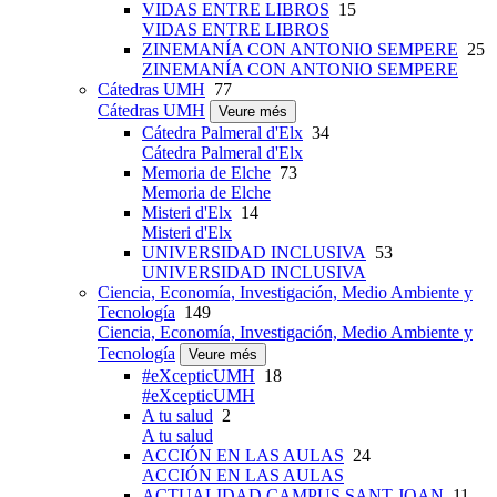
VIDAS ENTRE LIBROS
15
VIDAS ENTRE LIBROS
ZINEMANÍA CON ANTONIO SEMPERE
25
ZINEMANÍA CON ANTONIO SEMPERE
Cátedras UMH
77
Cátedras UMH
Veure més
Cátedra Palmeral d'Elx
34
Cátedra Palmeral d'Elx
Memoria de Elche
73
Memoria de Elche
Misteri d'Elx
14
Misteri d'Elx
UNIVERSIDAD INCLUSIVA
53
UNIVERSIDAD INCLUSIVA
Ciencia, Economía, Investigación, Medio Ambiente y
Tecnología
149
Ciencia, Economía, Investigación, Medio Ambiente y
Tecnología
Veure més
#eXcepticUMH
18
#eXcepticUMH
A tu salud
2
A tu salud
ACCIÓN EN LAS AULAS
24
ACCIÓN EN LAS AULAS
ACTUALIDAD CAMPUS SANT JOAN
11