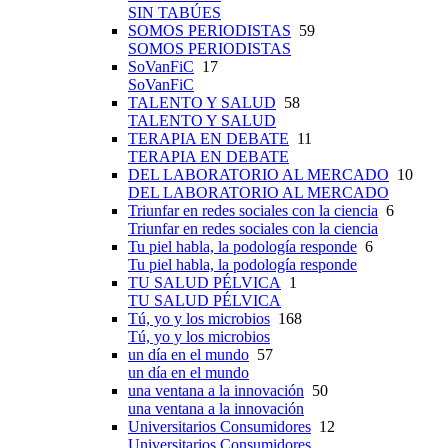
SIN TABÚES
SOMOS PERIODISTAS
59
SOMOS PERIODISTAS
SoVanFiC
17
SoVanFiC
TALENTO Y SALUD
58
TALENTO Y SALUD
TERAPIA EN DEBATE
11
TERAPIA EN DEBATE
DEL LABORATORIO AL MERCADO
10
DEL LABORATORIO AL MERCADO
Triunfar en redes sociales con la ciencia
6
Triunfar en redes sociales con la ciencia
Tu piel habla, la podología responde
6
Tu piel habla, la podología responde
TU SALUD PÉLVICA
1
TU SALUD PÉLVICA
Tú, yo y los microbios
168
Tú, yo y los microbios
un día en el mundo
57
un día en el mundo
una ventana a la innovación
50
una ventana a la innovación
Universitarios Consumidores
12
Universitarios Consumidores