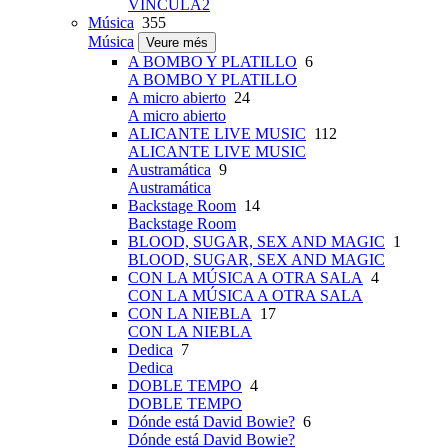
VINCULA2
Música
355
Música
Veure més
A BOMBO Y PLATILLO
6
A BOMBO Y PLATILLO
A micro abierto
24
A micro abierto
ALICANTE LIVE MUSIC
112
ALICANTE LIVE MUSIC
Austramática
9
Austramática
Backstage Room
14
Backstage Room
BLOOD, SUGAR, SEX AND MAGIC
1
BLOOD, SUGAR, SEX AND MAGIC
CON LA MÚSICA A OTRA SALA
4
CON LA MÚSICA A OTRA SALA
CON LA NIEBLA
17
CON LA NIEBLA
Dedica
7
Dedica
DOBLE TEMPO
4
DOBLE TEMPO
Dónde está David Bowie?
6
Dónde está David Bowie?