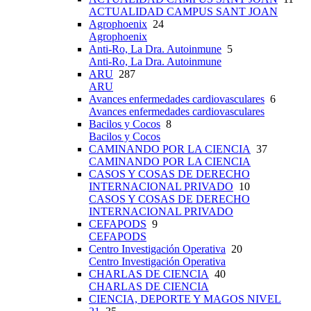
ACTUALIDAD CAMPUS SANT JOAN
Agrophoenix
24
Agrophoenix
Anti-Ro, La Dra. Autoinmune
5
Anti-Ro, La Dra. Autoinmune
ARU
287
ARU
Avances enfermedades cardiovasculares
6
Avances enfermedades cardiovasculares
Bacilos y Cocos
8
Bacilos y Cocos
CAMINANDO POR LA CIENCIA
37
CAMINANDO POR LA CIENCIA
CASOS Y COSAS DE DERECHO
INTERNACIONAL PRIVADO
10
CASOS Y COSAS DE DERECHO
INTERNACIONAL PRIVADO
CEFAPODS
9
CEFAPODS
Centro Investigación Operativa
20
Centro Investigación Operativa
CHARLAS DE CIENCIA
40
CHARLAS DE CIENCIA
CIENCIA, DEPORTE Y MAGOS NIVEL