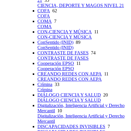
21
35
CIENCIA, DEPORTE Y MAGOS NIVEL 21
COFA
62
COFA
COMA
7
COMA
CON-CIENCIA Y MÚSICA
11
CON-CIENCIA Y MÚSICA
ConSentido (INID)
89
ConSentido (INID)
CONTRASTE DE FASES
74
CONTRASTE DE FASES
Cooperación EPSO
11
Cooperación EPSO
CREANDO REDES CON AEPA
11
CREANDO REDES CON AEPA
Crímina
33
Crímina
DIÁLOGO CIENCIA Y SALUD
20
DIÁLOGO CIENCIA Y SALUD
Digitalización, Inteligencia Artificial y Derecho
Mercantil
10
Digitalización, Inteligencia Artificial y Derecho
Mercantil
DISCAPACIDADES INVISIBLES
7