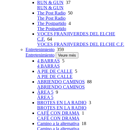
RUN & GUN
37
RUN & GUN
The Post Radio
50
The Post Radio
The Postpartido
4
The Postpartido
VOCES FRANJIVERDES DEL ELCHE
C.F.
64
VOCES FRANJIVERDES DEL ELCHE C.F.
Entretenimiento
359
Entretenimiento
Veure més
4 BARRAS
5
4 BARRAS
A PIE DE CALLE
5
A PIE DE CALLE
ABRIENDO CAMINOS
88
ABRIENDO CAMINOS
ÁREA 5
9
ÁREA 5
BROTES EN LA RADIO
3
BROTES EN LA RADIO
CAFÉ CON DRAMA
1
CAFÉ CON DRAMA
Camino a la alternativa
18
Camino a la alternativa