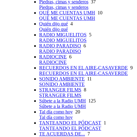
Piedras, cimas y senderos
37
Piedras, cimas y senderos
QUÉ ME CUENTAS UMH
10
QUÉ ME CUENTAS UMH
Quién dijo qué
4
Quién dijo qué
RADIO MIGUELITOS
5
RADIO MIGUELITOS
RADIO PARADISO
6
RADIO PARADISO
RADIOCINE
6
RADIOCINE
RECUERDOS EN EL AIRE-CASAVERDE
9
RECUERDOS EN EL AIRE-CASAVERDE
SONIDO AMBIENTE
11
SONIDO AMBIENTE
STRANGER FILMS
8
STRANGER FILMS
Súbete a la Radio UMH
125
Súbete a la Radio UMH
Tal día como hoy
20
Tal día como hoy
TANTEANDO EL PÓDCAST
1
TANTEANDO EL PÓDCAST
TE ACUERDAS DE...
7