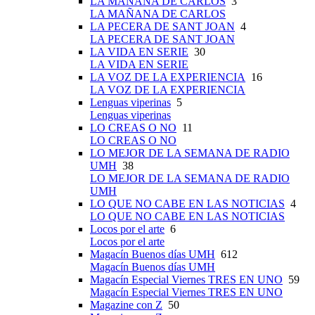
LA MAÑANA DE CARLOS
3
LA MAÑANA DE CARLOS
LA PECERA DE SANT JOAN
4
LA PECERA DE SANT JOAN
LA VIDA EN SERIE
30
LA VIDA EN SERIE
LA VOZ DE LA EXPERIENCIA
16
LA VOZ DE LA EXPERIENCIA
Lenguas viperinas
5
Lenguas viperinas
LO CREAS O NO
11
LO CREAS O NO
LO MEJOR DE LA SEMANA DE RADIO
UMH
38
LO MEJOR DE LA SEMANA DE RADIO
UMH
LO QUE NO CABE EN LAS NOTICIAS
4
LO QUE NO CABE EN LAS NOTICIAS
Locos por el arte
6
Locos por el arte
Magacín Buenos días UMH
612
Magacín Buenos días UMH
Magacín Especial Viernes TRES EN UNO
59
Magacín Especial Viernes TRES EN UNO
Magazine con Z
50