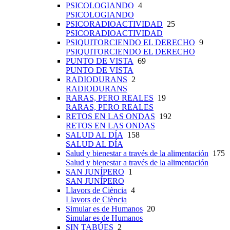
PSICOLOGIANDO
4
PSICOLOGIANDO
PSICORADIOACTIVIDAD
25
PSICORADIOACTIVIDAD
PSIQUITORCIENDO EL DERECHO
9
PSIQUITORCIENDO EL DERECHO
PUNTO DE VISTA
69
PUNTO DE VISTA
RADIODURANS
2
RADIODURANS
RARAS, PERO REALES
19
RARAS, PERO REALES
RETOS EN LAS ONDAS
192
RETOS EN LAS ONDAS
SALUD AL DÍA
158
SALUD AL DÍA
Salud y bienestar a través de la alimentación
175
Salud y bienestar a través de la alimentación
SAN JUNÍPERO
1
SAN JUNÍPERO
Llavors de Ciència
4
Llavors de Ciència
Simular es de Humanos
20
Simular es de Humanos
SIN TABÚES
2