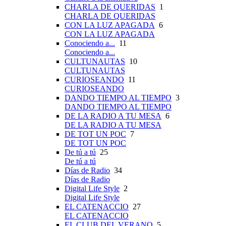
CHARLA DE QUERIDAS
1
CHARLA DE QUERIDAS
CON LA LUZ APAGADA
6
CON LA LUZ APAGADA
Conociendo a...
11
Conociendo a...
CULTUNAUTAS
10
CULTUNAUTAS
CURIOSEANDO
11
CURIOSEANDO
DANDO TIEMPO AL TIEMPO
3
DANDO TIEMPO AL TIEMPO
DE LA RADIO A TU MESA
6
DE LA RADIO A TU MESA
DE TOT UN POC
7
DE TOT UN POC
De tú a tú
25
De tú a tú
Días de Radio
34
Días de Radio
Digital Life Style
2
Digital Life Style
EL CATENACCIO
27
EL CATENACCIO
EL CLUB DEL VERANO
5