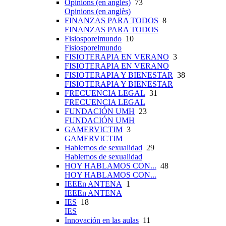
Opinions (en anglès)
73
Opinions (en anglès)
FINANZAS PARA TODOS
8
FINANZAS PARA TODOS
Fisiosporelmundo
10
Fisiosporelmundo
FISIOTERAPIA EN VERANO
3
FISIOTERAPIA EN VERANO
FISIOTERAPIA Y BIENESTAR
38
FISIOTERAPIA Y BIENESTAR
FRECUENCIA LEGAL
31
FRECUENCIA LEGAL
FUNDACIÓN UMH
23
FUNDACIÓN UMH
GAMERVICTIM
3
GAMERVICTIM
Hablemos de sexualidad
29
Hablemos de sexualidad
HOY HABLAMOS CON...
48
HOY HABLAMOS CON...
IEEEn ANTENA
1
IEEEn ANTENA
IES
18
IES
Innovación en las aulas
11