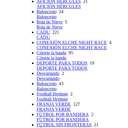
AFICIÓN HÉRCULES
21
AFICIÓN HÉRCULES
Baloncesto
24
Baloncesto
Bola de Nieve
5
Bola de Nieve
CADU
221
CADU
CONEXIÓN ELCHE NIGHT RACE
4
CONEXIÓN ELCHE NIGHT RACE
Córrete la banda
95
Córrete la banda
DEPORTE PARA TODOS
19
DEPORTE PARA TODOS
Desvariando
2
Desvariando
Baloncesto
43
Baloncesto
Football Heritage
2
Football Heritage
FRANJA VERDE
127
FRANJA VERDE
FÚTBOL POR BANDERA
2
FÚTBOL POR BANDERA
FÚTBOL SIN FRONTERAS
21