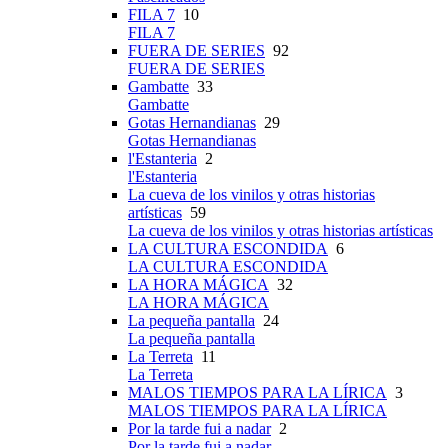
FILA 7
10
FILA 7
FUERA DE SERIES
92
FUERA DE SERIES
Gambatte
33
Gambatte
Gotas Hernandianas
29
Gotas Hernandianas
l'Estanteria
2
l'Estanteria
La cueva de los vinilos y otras historias
artísticas
59
La cueva de los vinilos y otras historias artísticas
LA CULTURA ESCONDIDA
6
LA CULTURA ESCONDIDA
LA HORA MÁGICA
32
LA HORA MÁGICA
La pequeña pantalla
24
La pequeña pantalla
La Terreta
11
La Terreta
MALOS TIEMPOS PARA LA LÍRICA
3
MALOS TIEMPOS PARA LA LÍRICA
Por la tarde fui a nadar
2
Por la tarde fui a nadar