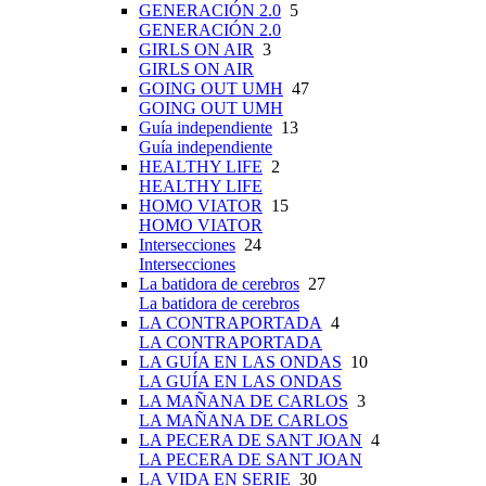
GENERACIÓN 2.0
5
GENERACIÓN 2.0
GIRLS ON AIR
3
GIRLS ON AIR
GOING OUT UMH
47
GOING OUT UMH
Guía independiente
13
Guía independiente
HEALTHY LIFE
2
HEALTHY LIFE
HOMO VIATOR
15
HOMO VIATOR
Intersecciones
24
Intersecciones
La batidora de cerebros
27
La batidora de cerebros
LA CONTRAPORTADA
4
LA CONTRAPORTADA
LA GUÍA EN LAS ONDAS
10
LA GUÍA EN LAS ONDAS
LA MAÑANA DE CARLOS
3
LA MAÑANA DE CARLOS
LA PECERA DE SANT JOAN
4
LA PECERA DE SANT JOAN
LA VIDA EN SERIE
30