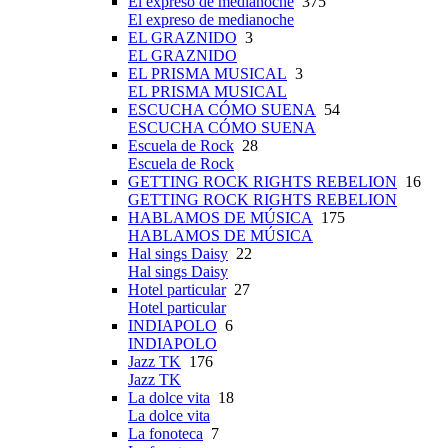
El expreso de medianoche
375
El expreso de medianoche
EL GRAZNIDO
3
EL GRAZNIDO
EL PRISMA MUSICAL
3
EL PRISMA MUSICAL
ESCUCHA CÓMO SUENA
54
ESCUCHA CÓMO SUENA
Escuela de Rock
28
Escuela de Rock
GETTING ROCK RIGHTS REBELION
16
GETTING ROCK RIGHTS REBELION
HABLAMOS DE MÚSICA
175
HABLAMOS DE MÚSICA
Hal sings Daisy
22
Hal sings Daisy
Hotel particular
27
Hotel particular
INDIAPOLO
6
INDIAPOLO
Jazz TK
176
Jazz TK
La dolce vita
18
La dolce vita
La fonoteca
7