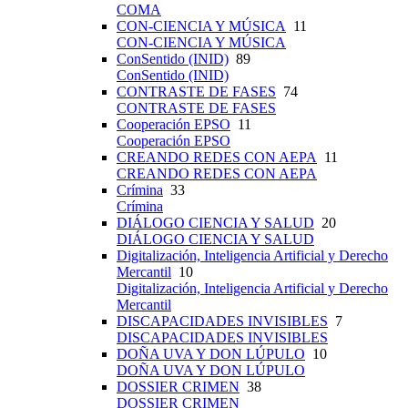
COMA
CON-CIENCIA Y MÚSICA
11
CON-CIENCIA Y MÚSICA
ConSentido (INID)
89
ConSentido (INID)
CONTRASTE DE FASES
74
CONTRASTE DE FASES
Cooperación EPSO
11
Cooperación EPSO
CREANDO REDES CON AEPA
11
CREANDO REDES CON AEPA
Crímina
33
Crímina
DIÁLOGO CIENCIA Y SALUD
20
DIÁLOGO CIENCIA Y SALUD
Digitalización, Inteligencia Artificial y Derecho
Mercantil
10
Digitalización, Inteligencia Artificial y Derecho
Mercantil
DISCAPACIDADES INVISIBLES
7
DISCAPACIDADES INVISIBLES
DOÑA UVA Y DON LÚPULO
10
DOÑA UVA Y DON LÚPULO
DOSSIER CRIMEN
38
DOSSIER CRIMEN