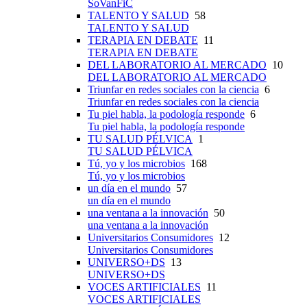
SoVanFiC
TALENTO Y SALUD
58
TALENTO Y SALUD
TERAPIA EN DEBATE
11
TERAPIA EN DEBATE
DEL LABORATORIO AL MERCADO
10
DEL LABORATORIO AL MERCADO
Triunfar en redes sociales con la ciencia
6
Triunfar en redes sociales con la ciencia
Tu piel habla, la podología responde
6
Tu piel habla, la podología responde
TU SALUD PÉLVICA
1
TU SALUD PÉLVICA
Tú, yo y los microbios
168
Tú, yo y los microbios
un día en el mundo
57
un día en el mundo
una ventana a la innovación
50
una ventana a la innovación
Universitarios Consumidores
12
Universitarios Consumidores
UNIVERSO+DS
13
UNIVERSO+DS
VOCES ARTIFICIALES
11
VOCES ARTIFICIALES