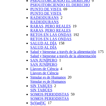
PSIQUITORCIENDO EL DERECHO
9
PSIQUITORCIENDO EL DERECHO
PUNTO DE VISTA
69
PUNTO DE VISTA
RADIODURANS
2
RADIODURANS
RARAS, PERO REALES
19
RARAS, PERO REALES
RETOS EN LAS ONDAS
192
RETOS EN LAS ONDAS
SALUD AL DÍA
158
SALUD AL DÍA
Salud y bienestar a través de la alimentación
175
Salud y bienestar a través de la alimentación
SAN JUNÍPERO
1
SAN JUNÍPERO
Llavors de Ciència
4
Llavors de Ciència
Simular es de Humanos
20
Simular es de Humanos
SIN TABÚES
2
SIN TABÚES
SOMOS PERIODISTAS
59
SOMOS PERIODISTAS
SoVanFiC
17