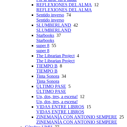
REFLEXIONES DEL ALMA
12
REFLEXIONES DEL ALMA
Sentido inverso
74
Sentido inverso
SLUMBERLAND
42
SLUMBERLAND
Starbooks
37
Starbooks
super 8
55
super 8
The Librarian Project
4
The Librarian Project
TIEMPO B
8
TIEMPO B
Tinta Sonora
34
Tinta Sonora
ÚLTIMO PASE
5
ÚLTIMO PASE
Un, dos, tres, a escena!
12
Un, dos, tres, a escena!
VIDAS ENTRE LIBROS
15
VIDAS ENTRE LIBROS
ZINEMANÍA CON ANTONIO SEMPERE
25
ZINEMANÍA CON ANTONIO SEMPERE