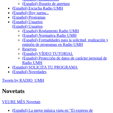
(Español) Horario de apertura
(Español) Escucha Radio UMH
(Español) Hoy suena...
(Español) Programas
(Español) Usuarios
(Español) Usuarios
(Español) Reglamento Radio UMH
(Español) Normativa Radio UMH
(Español) Formalidades para la solicitud, realización y
emisión de programas en Radio UMH
Reserves
(Español) VÍDEO TUTORIAL
(Español) Protección de datos de carácter personal de
Radio UMH
(Español) SOLICITA TU PROGRAMA
(Español) Novedades
Tweets by RADIO_UMH
Novetats
VEURE MÉS
Novetats
(Español) La mejor música viaja en "El expreso de