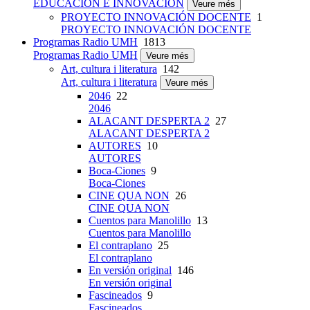
EDUCACIÓN E INNOVACIÓN
Veure més
PROYECTO INNOVACIÓN DOCENTE
1
PROYECTO INNOVACIÓN DOCENTE
Programas Radio UMH
1813
Programas Radio UMH
Veure més
Art, cultura i literatura
142
Art, cultura i literatura
Veure més
2046
22
2046
ALACANT DESPERTA 2
27
ALACANT DESPERTA 2
AUTORES
10
AUTORES
Boca-Ciones
9
Boca-Ciones
CINE QUA NON
26
CINE QUA NON
Cuentos para Manolillo
13
Cuentos para Manolillo
El contraplano
25
El contraplano
En versión original
146
En versión original
Fascineados
9
Fascineados