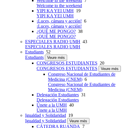
Welcome to the weekend
7
Welcome to the weekend
YIPI KA YEI UMH
19
YIPI KA YEI UMH
¡Luces, cámara y acción!
6
¡Luces, cámara y acción!
¿QUÉ ME PONGO?
38
¿QUÉ ME PONGO?
ESPECIALES RADIO UMH
43
ESPECIALES RADIO UMH
Estudiants
52
Estudiants
Veure més
CONGRESOS ESTUDIANTES
20
CONGRESOS ESTUDIANTES
Veure més
Congreso Nacional de Estudiantes de
Medicina (CNEM)
6
Congreso Nacional de Estudiantes de
Medicina (CNEM)
Delegación Estudiantes
31
Delegación Estudiantes
Únete a la UMH
40
Únete a la UMH
Igualdad y Solidaridad
19
Igualdad y Solidaridad
Veure més
CÁTEDRA RUANDA
7