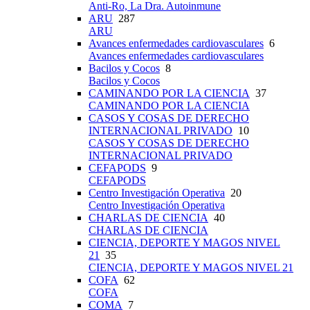
Anti-Ro, La Dra. Autoinmune
ARU
287
ARU
Avances enfermedades cardiovasculares
6
Avances enfermedades cardiovasculares
Bacilos y Cocos
8
Bacilos y Cocos
CAMINANDO POR LA CIENCIA
37
CAMINANDO POR LA CIENCIA
CASOS Y COSAS DE DERECHO
INTERNACIONAL PRIVADO
10
CASOS Y COSAS DE DERECHO
INTERNACIONAL PRIVADO
CEFAPODS
9
CEFAPODS
Centro Investigación Operativa
20
Centro Investigación Operativa
CHARLAS DE CIENCIA
40
CHARLAS DE CIENCIA
CIENCIA, DEPORTE Y MAGOS NIVEL
21
35
CIENCIA, DEPORTE Y MAGOS NIVEL 21
COFA
62
COFA
COMA
7