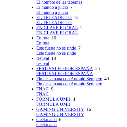
El hombre de las tabernas
El mundo a juicio
7
El mundo a juicio
EL TELEADICTO
12
EL TELEADICTO
EN CLAVE FLORAL
2
EN CLAVE FLORAL
En ruta
10
En ruta
Este fuerte no se rinde
7
Este fuerte no se rinde
festival
18
festival
FESTIVALEO POR ESPAÑA
25
FESTIVALEO POR ESPAÑA
Fin de semana con Antonio Sempere
49
Fin de semana con Antonio Sempere
FNAC
9
FNAC
FÓRMULA UMH
4
FÓRMULA UMH
GAMING UNIVERSITY
16
GAMING UNIVERSITY
Geekmanía
6
Geekmanía