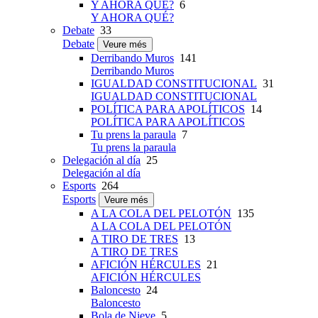
Y AHORA QUÉ?
6
Y AHORA QUÉ?
Debate
33
Debate
Veure més
Derribando Muros
141
Derribando Muros
IGUALDAD CONSTITUCIONAL
31
IGUALDAD CONSTITUCIONAL
POLÍTICA PARA APOLÍTICOS
14
POLÍTICA PARA APOLÍTICOS
Tu prens la paraula
7
Tu prens la paraula
Delegación al día
25
Delegación al día
Esports
264
Esports
Veure més
A LA COLA DEL PELOTÓN
135
A LA COLA DEL PELOTÓN
A TIRO DE TRES
13
A TIRO DE TRES
AFICIÓN HÉRCULES
21
AFICIÓN HÉRCULES
Baloncesto
24
Baloncesto
Bola de Nieve
5