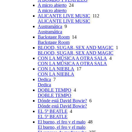
A micro abierto
24
A micro abierto
ALICANTE LIVE MUSIC
112
ALICANTE LIVE MUSIC
Austramática
9
Austramática
Backstage Room
14
Backstage Room
BLOOD, SUGAR, SEX AND MAGIC
1
BLOOD, SUGAR, SEX AND MAGIC
CON LA MÚSICA A OTRA SALA
4
CON LA MÚSICA A OTRA SALA
CON LA NIEBLA
17
CON LA NIEBLA
Dedica
7
Dedica
DOBLE TEMPO
4
DOBLE TEMPO
Dónde está David Bowie?
6
Dónde está David Bowie?
EL 5º BEATLE
4
EL 5º BEATLE
El bueno, el feo y el malo
48
El bueno, el feo y el malo