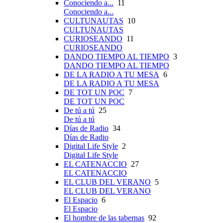
Conociendo a...
11
Conociendo a...
CULTUNAUTAS
10
CULTUNAUTAS
CURIOSEANDO
11
CURIOSEANDO
DANDO TIEMPO AL TIEMPO
3
DANDO TIEMPO AL TIEMPO
DE LA RADIO A TU MESA
6
DE LA RADIO A TU MESA
DE TOT UN POC
7
DE TOT UN POC
De tú a tú
25
De tú a tú
Días de Radio
34
Días de Radio
Digital Life Style
2
Digital Life Style
EL CATENACCIO
27
EL CATENACCIO
EL CLUB DEL VERANO
5
EL CLUB DEL VERANO
El Espacio
6
El Espacio
El hombre de las tabernas
92