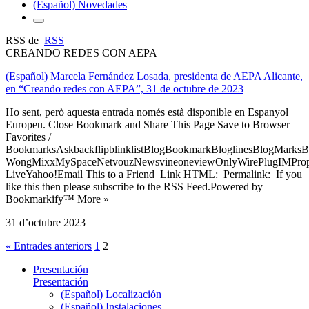
(Español) Novedades
RSS de
RSS
CREANDO REDES CON AEPA
(Español) Marcela Fernández Losada, presidenta de AEPA Alicante,
en “Creando redes con AEPA”, 31 de octubre de 2023
Ho sent, però aquesta entrada només està disponible en Espanyol
Europeu. Close Bookmark and Share This Page Save to Browser
Favorites /
BookmarksAskbackflipblinklistBlogBookmarkBloglinesBlogMarksB
WongMixxMySpaceNetvouzNewsvineoneviewOnlyWirePlugIMPropell
LiveYahoo!Email This to a Friend Link HTML: Permalink: If you
like this then please subscribe to the RSS Feed.Powered by
Bookmarkify™ More »
31 d’octubre 2023
« Entrades anteriors
1
2
Presentación
Presentación
(Español) Localización
(Español) Instalaciones