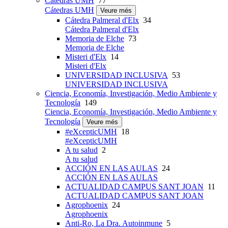
Cátedras UMH
77
Cátedras UMH
Veure més
Cátedra Palmeral d'Elx
34
Cátedra Palmeral d'Elx
Memoria de Elche
73
Memoria de Elche
Misteri d'Elx
14
Misteri d'Elx
UNIVERSIDAD INCLUSIVA
53
UNIVERSIDAD INCLUSIVA
Ciencia, Economía, Investigación, Medio Ambiente y
Tecnología
149
Ciencia, Economía, Investigación, Medio Ambiente y
Tecnología
Veure més
#eXcepticUMH
18
#eXcepticUMH
A tu salud
2
A tu salud
ACCIÓN EN LAS AULAS
24
ACCIÓN EN LAS AULAS
ACTUALIDAD CAMPUS SANT JOAN
11
ACTUALIDAD CAMPUS SANT JOAN
Agrophoenix
24
Agrophoenix
Anti-Ro, La Dra. Autoinmune
5