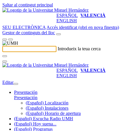
Saltar al contingut principal
ESPAÑOL
VALENCIÀ
ENGLISH
SEU ELECTRÒNICA
Accés identificat (obri en nova finestra)
Gestor de continguts del lloc
Introdueix la teua cerca
ESPAÑOL
VALENCIÀ
ENGLISH
Editar
Presentación
Presentación
(Español) Localización
(Español) Instalaciones
(Español) Horario de apertura
(Español) Escucha Radio UMH
(Español) Hoy suena...
(Español) Programas