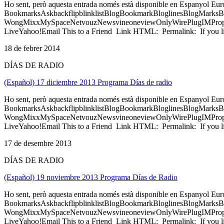
Ho sent, però aquesta entrada només està disponible en Espanyol Eu
BookmarksAskbackflipblinklistBlogBookmarkBloglinesBlogMarksB
WongMixxMySpaceNetvouzNewsvineoneviewOnlyWirePlugIMPropell
LiveYahoo!Email This to a Friend Link HTML: Permalink: If you li
18 de febrer 2014
DÍAS DE RADIO
(Español) 17 diciembre 2013 Programa Días de radio
Ho sent, però aquesta entrada només està disponible en Espanyol Eu
BookmarksAskbackflipblinklistBlogBookmarkBloglinesBlogMarksB
WongMixxMySpaceNetvouzNewsvineoneviewOnlyWirePlugIMPropell
LiveYahoo!Email This to a Friend Link HTML: Permalink: If you li
17 de desembre 2013
DÍAS DE RADIO
(Español) 19 noviembre 2013 Programa Días de Radio
Ho sent, però aquesta entrada només està disponible en Espanyol Eu
BookmarksAskbackflipblinklistBlogBookmarkBloglinesBlogMarksB
WongMixxMySpaceNetvouzNewsvineoneviewOnlyWirePlugIMPropell
LiveYahoo!Email This to a Friend Link HTML: Permalink: If you li