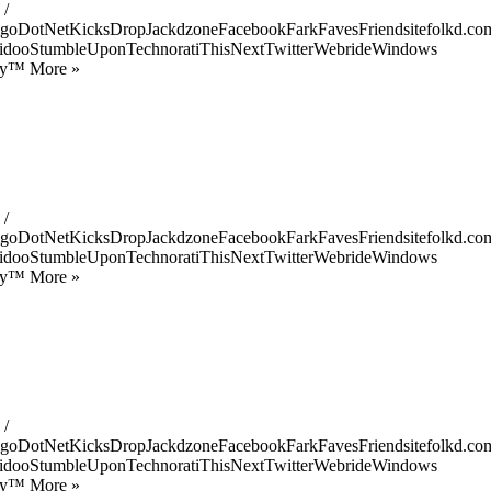
 /
goDotNetKicksDropJackdzoneFacebookFarkFavesFriendsitefolkd.com
idooStumbleUponTechnoratiThisNextTwitterWebrideWindows
ify™ More »
 /
goDotNetKicksDropJackdzoneFacebookFarkFavesFriendsitefolkd.com
idooStumbleUponTechnoratiThisNextTwitterWebrideWindows
ify™ More »
 /
goDotNetKicksDropJackdzoneFacebookFarkFavesFriendsitefolkd.com
idooStumbleUponTechnoratiThisNextTwitterWebrideWindows
ify™ More »