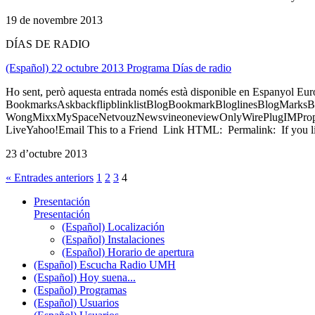
19 de novembre 2013
DÍAS DE RADIO
(Español) 22 octubre 2013 Programa Días de radio
Ho sent, però aquesta entrada només està disponible en Espanyol Eu
BookmarksAskbackflipblinklistBlogBookmarkBloglinesBlogMarksB
WongMixxMySpaceNetvouzNewsvineoneviewOnlyWirePlugIMPropell
LiveYahoo!Email This to a Friend Link HTML: Permalink: If you li
23 d’octubre 2013
« Entrades anteriors
1
2
3
4
Presentación
Presentación
(Español) Localización
(Español) Instalaciones
(Español) Horario de apertura
(Español) Escucha Radio UMH
(Español) Hoy suena...
(Español) Programas
(Español) Usuarios