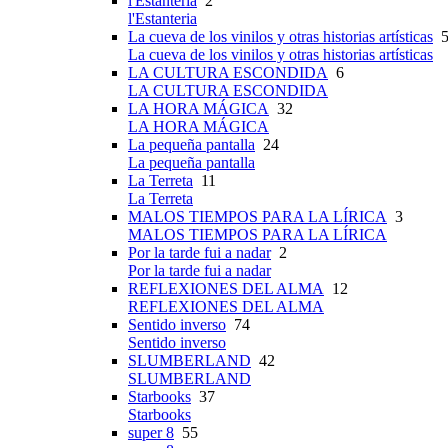
l'Estanteria
2
l'Estanteria
La cueva de los vinilos y otras historias artísticas
5
La cueva de los vinilos y otras historias artísticas
LA CULTURA ESCONDIDA
6
LA CULTURA ESCONDIDA
LA HORA MÁGICA
32
LA HORA MÁGICA
La pequeña pantalla
24
La pequeña pantalla
La Terreta
11
La Terreta
MALOS TIEMPOS PARA LA LÍRICA
3
MALOS TIEMPOS PARA LA LÍRICA
Por la tarde fui a nadar
2
Por la tarde fui a nadar
REFLEXIONES DEL ALMA
12
REFLEXIONES DEL ALMA
Sentido inverso
74
Sentido inverso
SLUMBERLAND
42
SLUMBERLAND
Starbooks
37
Starbooks
super 8
55