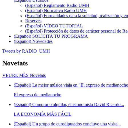
(Español) Usuarios
(Español) Reglamento Radio UMH
(Español) Normativa Radio UMH
(Español) Formalidades para la solicitud, realización 
Reserves
(Español) VÍDEO TUTORIAL
(Español) Protección de datos de carácter personal de 
(Español) SOLICITA TU PROGRAMA
(Español) Novedades
Tweets by RADIO_UMH
Novetats
VEURE MÉS
Novetats
(Español) La mejor música viaja en "El expreso de medianoche"
El expreso de medianoche
(Español) Comprar o alquilar, el economista David Ricardo...
LA ECONOMÍA MÁS FÁCIL
(Español) Un grupo de eurodiputados concluye una visita...