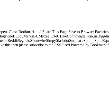
ropeu. Close Bookmark and Share This Page Save to Browser Favorites
logsvineBuddyMarksBUMPzee!CiteULikeConnoteadel.icio.usDiggdii
erRedditSegnaloShoutwireSimpySlashdotSurphaceSphinnSpurlSqu
ke this then please subscribe to the RSS Feed.Powered by Bookmark