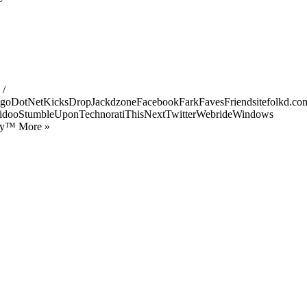
 /
goDotNetKicksDropJackdzoneFacebookFarkFavesFriendsitefolkd.com
idooStumbleUponTechnoratiThisNextTwitterWebrideWindows
ify™ More »