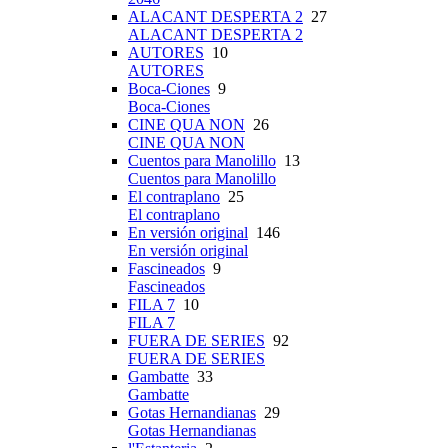
ALACANT DESPERTA 2
27
ALACANT DESPERTA 2
AUTORES
10
AUTORES
Boca-Ciones
9
Boca-Ciones
CINE QUA NON
26
CINE QUA NON
Cuentos para Manolillo
13
Cuentos para Manolillo
El contraplano
25
El contraplano
En versión original
146
En versión original
Fascineados
9
Fascineados
FILA 7
10
FILA 7
FUERA DE SERIES
92
FUERA DE SERIES
Gambatte
33
Gambatte
Gotas Hernandianas
29
Gotas Hernandianas