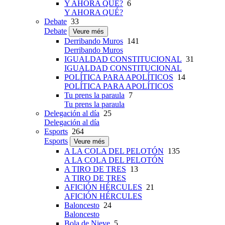
Y AHORA QUÉ?
6
Y AHORA QUÉ?
Debate
33
Debate
Veure més
Derribando Muros
141
Derribando Muros
IGUALDAD CONSTITUCIONAL
31
IGUALDAD CONSTITUCIONAL
POLÍTICA PARA APOLÍTICOS
14
POLÍTICA PARA APOLÍTICOS
Tu prens la paraula
7
Tu prens la paraula
Delegación al día
25
Delegación al día
Esports
264
Esports
Veure més
A LA COLA DEL PELOTÓN
135
A LA COLA DEL PELOTÓN
A TIRO DE TRES
13
A TIRO DE TRES
AFICIÓN HÉRCULES
21
AFICIÓN HÉRCULES
Baloncesto
24
Baloncesto
Bola de Nieve
5