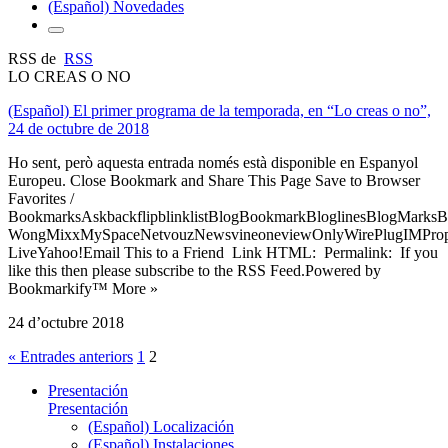
(Español) Novedades
RSS de
RSS
LO CREAS O NO
(Español) El primer programa de la temporada, en “Lo creas o no”,
24 de octubre de 2018
Ho sent, però aquesta entrada només està disponible en Espanyol
Europeu. Close Bookmark and Share This Page Save to Browser
Favorites /
BookmarksAskbackflipblinklistBlogBookmarkBloglinesBlogMarksB
WongMixxMySpaceNetvouzNewsvineoneviewOnlyWirePlugIMPropell
LiveYahoo!Email This to a Friend Link HTML: Permalink: If you
like this then please subscribe to the RSS Feed.Powered by
Bookmarkify™ More »
24 d’octubre 2018
« Entrades anteriors
1
2
Presentación
Presentación
(Español) Localización
(Español) Instalaciones