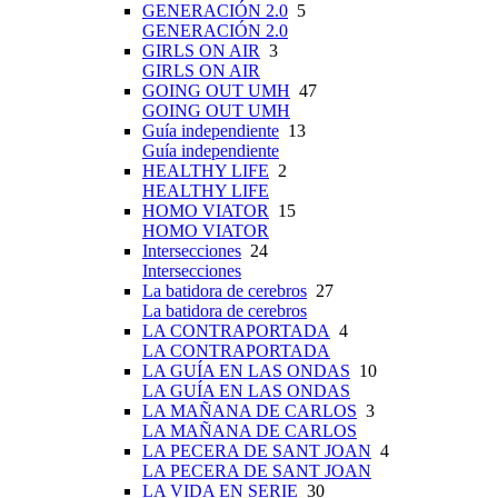
GENERACIÓN 2.0
5
GENERACIÓN 2.0
GIRLS ON AIR
3
GIRLS ON AIR
GOING OUT UMH
47
GOING OUT UMH
Guía independiente
13
Guía independiente
HEALTHY LIFE
2
HEALTHY LIFE
HOMO VIATOR
15
HOMO VIATOR
Intersecciones
24
Intersecciones
La batidora de cerebros
27
La batidora de cerebros
LA CONTRAPORTADA
4
LA CONTRAPORTADA
LA GUÍA EN LAS ONDAS
10
LA GUÍA EN LAS ONDAS
LA MAÑANA DE CARLOS
3
LA MAÑANA DE CARLOS
LA PECERA DE SANT JOAN
4
LA PECERA DE SANT JOAN
LA VIDA EN SERIE
30