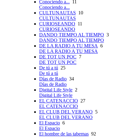
Conociendo a...
11
Conociendo a...
CULTUNAUTAS
10
CULTUNAUTAS
CURIOSEANDO
11
CURIOSEANDO
DANDO TIEMPO AL TIEMPO
3
DANDO TIEMPO AL TIEMPO
DE LA RADIO A TU MESA
6
DE LA RADIO A TU MESA
DE TOT UN POC
7
DE TOT UN POC
De tú a tú
25
De tú a tú
Días de Radio
34
Días de Radio
Digital Life Style
2
Digital Life Style
EL CATENACCIO
27
EL CATENACCIO
EL CLUB DEL VERANO
5
EL CLUB DEL VERANO
El Espacio
6
El Espacio
El hombre de las tabernas
92