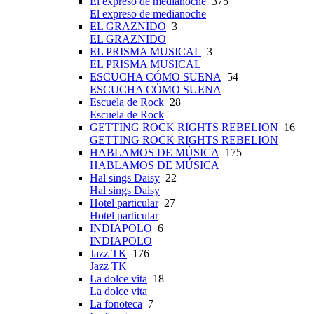
El expreso de medianoche
375
El expreso de medianoche
EL GRAZNIDO
3
EL GRAZNIDO
EL PRISMA MUSICAL
3
EL PRISMA MUSICAL
ESCUCHA CÓMO SUENA
54
ESCUCHA CÓMO SUENA
Escuela de Rock
28
Escuela de Rock
GETTING ROCK RIGHTS REBELION
16
GETTING ROCK RIGHTS REBELION
HABLAMOS DE MÚSICA
175
HABLAMOS DE MÚSICA
Hal sings Daisy
22
Hal sings Daisy
Hotel particular
27
Hotel particular
INDIAPOLO
6
INDIAPOLO
Jazz TK
176
Jazz TK
La dolce vita
18
La dolce vita
La fonoteca
7