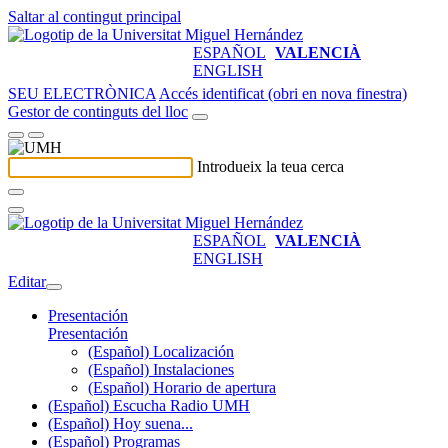
Saltar al contingut principal
ESPAÑOL
VALENCIÀ
ENGLISH
SEU ELECTRÒNICA
Accés identificat (obri en nova finestra)
Gestor de continguts del lloc
Introdueix la teua cerca
ESPAÑOL
VALENCIÀ
ENGLISH
Editar
Presentación
Presentación
(Español) Localización
(Español) Instalaciones
(Español) Horario de apertura
(Español) Escucha Radio UMH
(Español) Hoy suena...
(Español) Programas