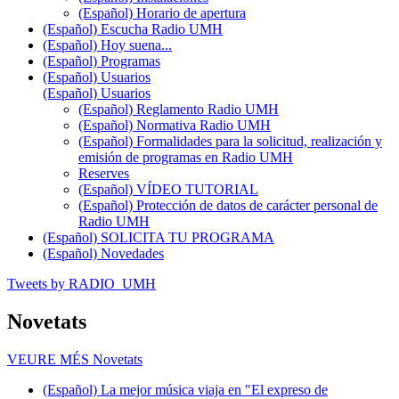
(Español) Horario de apertura
(Español) Escucha Radio UMH
(Español) Hoy suena...
(Español) Programas
(Español) Usuarios
(Español) Usuarios
(Español) Reglamento Radio UMH
(Español) Normativa Radio UMH
(Español) Formalidades para la solicitud, realización y
emisión de programas en Radio UMH
Reserves
(Español) VÍDEO TUTORIAL
(Español) Protección de datos de carácter personal de
Radio UMH
(Español) SOLICITA TU PROGRAMA
(Español) Novedades
Tweets by RADIO_UMH
Novetats
VEURE MÉS
Novetats
(Español) La mejor música viaja en "El expreso de