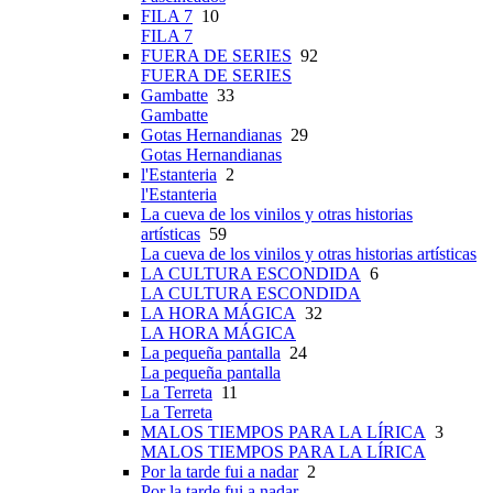
FILA 7
10
FILA 7
FUERA DE SERIES
92
FUERA DE SERIES
Gambatte
33
Gambatte
Gotas Hernandianas
29
Gotas Hernandianas
l'Estanteria
2
l'Estanteria
La cueva de los vinilos y otras historias
artísticas
59
La cueva de los vinilos y otras historias artísticas
LA CULTURA ESCONDIDA
6
LA CULTURA ESCONDIDA
LA HORA MÁGICA
32
LA HORA MÁGICA
La pequeña pantalla
24
La pequeña pantalla
La Terreta
11
La Terreta
MALOS TIEMPOS PARA LA LÍRICA
3
MALOS TIEMPOS PARA LA LÍRICA
Por la tarde fui a nadar
2
Por la tarde fui a nadar