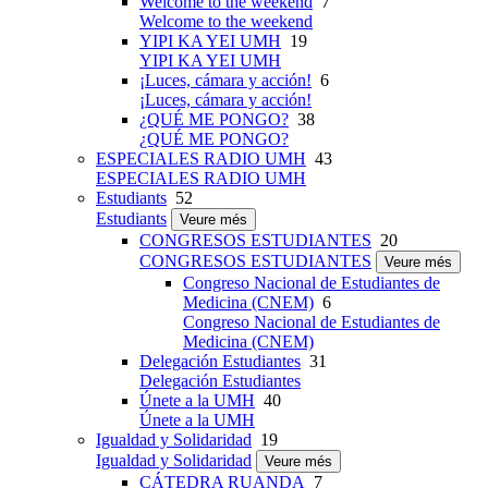
Welcome to the weekend
7
Welcome to the weekend
YIPI KA YEI UMH
19
YIPI KA YEI UMH
¡Luces, cámara y acción!
6
¡Luces, cámara y acción!
¿QUÉ ME PONGO?
38
¿QUÉ ME PONGO?
ESPECIALES RADIO UMH
43
ESPECIALES RADIO UMH
Estudiants
52
Estudiants
Veure més
CONGRESOS ESTUDIANTES
20
CONGRESOS ESTUDIANTES
Veure més
Congreso Nacional de Estudiantes de
Medicina (CNEM)
6
Congreso Nacional de Estudiantes de
Medicina (CNEM)
Delegación Estudiantes
31
Delegación Estudiantes
Únete a la UMH
40
Únete a la UMH
Igualdad y Solidaridad
19
Igualdad y Solidaridad
Veure més
CÁTEDRA RUANDA
7