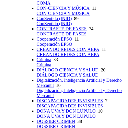
COMA
CON-CIENCIA Y MÚSICA
11
CON-CIENCIA Y MÚSICA
ConSentido (INID)
89
ConSentido (INID)
CONTRASTE DE FASES
74
CONTRASTE DE FASES
Cooperación EPSO
11
Cooperación EPSO
CREANDO REDES CON AEPA
11
CREANDO REDES CON AEPA
Crímina
33
Crímina
DIÁLOGO CIENCIA Y SALUD
20
DIÁLOGO CIENCIA Y SALUD
Digitalización, Inteligencia Artificial y Derecho
Mercantil
10
Digitalización, Inteligencia Artificial y Derecho
Mercantil
DISCAPACIDADES INVISIBLES
7
DISCAPACIDADES INVISIBLES
DOÑA UVA Y DON LÚPULO
10
DOÑA UVA Y DON LÚPULO
DOSSIER CRIMEN
38
DOSSIER CRIMEN