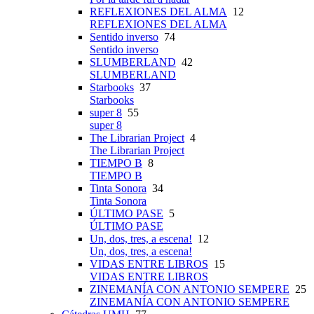
REFLEXIONES DEL ALMA
12
REFLEXIONES DEL ALMA
Sentido inverso
74
Sentido inverso
SLUMBERLAND
42
SLUMBERLAND
Starbooks
37
Starbooks
super 8
55
super 8
The Librarian Project
4
The Librarian Project
TIEMPO B
8
TIEMPO B
Tinta Sonora
34
Tinta Sonora
ÚLTIMO PASE
5
ÚLTIMO PASE
Un, dos, tres, a escena!
12
Un, dos, tres, a escena!
VIDAS ENTRE LIBROS
15
VIDAS ENTRE LIBROS
ZINEMANÍA CON ANTONIO SEMPERE
25
ZINEMANÍA CON ANTONIO SEMPERE