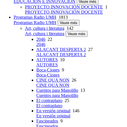
EDUCACIÓN E INNOVACIÓN
Veure més
PROYECTO INNOVACIÓN DOCENTE
1
PROYECTO INNOVACIÓN DOCENTE
Programas Radio UMH
1813
Programas Radio UMH
Veure més
Art, cultura i literatura
142
Art, cultura i literatura
Veure més
2046
22
2046
ALACANT DESPERTA 2
27
ALACANT DESPERTA 2
AUTORES
10
AUTORES
Boca-Ciones
9
Boca-Ciones
CINE QUA NON
26
CINE QUA NON
Cuentos para Manolillo
13
Cuentos para Manolillo
El contraplano
25
El contraplano
En versión original
146
En versión original
Fascineados
9
Fascineados