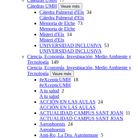
Cátedras UMH
77
Cátedras UMH
Veure més
Cátedra Palmeral d'Elx
34
Cátedra Palmeral d'Elx
Memoria de Elche
73
Memoria de Elche
Misteri d'Elx
14
Misteri d'Elx
UNIVERSIDAD INCLUSIVA
53
UNIVERSIDAD INCLUSIVA
Ciencia, Economía, Investigación, Medio Ambiente y
Tecnología
149
Ciencia, Economía, Investigación, Medio Ambiente y
Tecnología
Veure més
#eXcepticUMH
18
#eXcepticUMH
A tu salud
2
A tu salud
ACCIÓN EN LAS AULAS
24
ACCIÓN EN LAS AULAS
ACTUALIDAD CAMPUS SANT JOAN
11
ACTUALIDAD CAMPUS SANT JOAN
Agrophoenix
24
Agrophoenix
Anti-Ro, La Dra. Autoinmune
5