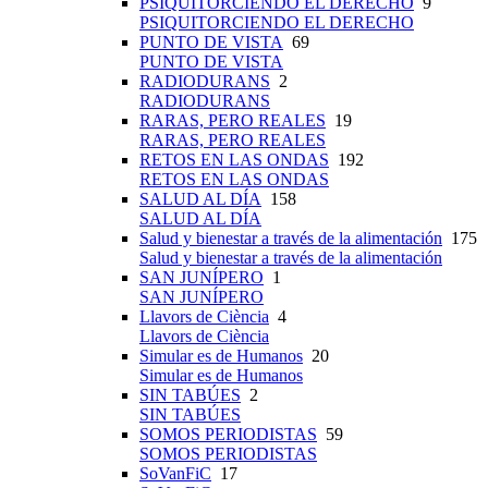
PSIQUITORCIENDO EL DERECHO
9
PSIQUITORCIENDO EL DERECHO
PUNTO DE VISTA
69
PUNTO DE VISTA
RADIODURANS
2
RADIODURANS
RARAS, PERO REALES
19
RARAS, PERO REALES
RETOS EN LAS ONDAS
192
RETOS EN LAS ONDAS
SALUD AL DÍA
158
SALUD AL DÍA
Salud y bienestar a través de la alimentación
175
Salud y bienestar a través de la alimentación
SAN JUNÍPERO
1
SAN JUNÍPERO
Llavors de Ciència
4
Llavors de Ciència
Simular es de Humanos
20
Simular es de Humanos
SIN TABÚES
2
SIN TABÚES
SOMOS PERIODISTAS
59
SOMOS PERIODISTAS
SoVanFiC
17