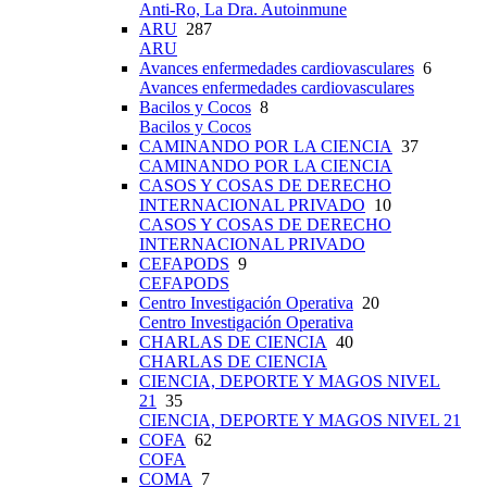
Anti-Ro, La Dra. Autoinmune
ARU
287
ARU
Avances enfermedades cardiovasculares
6
Avances enfermedades cardiovasculares
Bacilos y Cocos
8
Bacilos y Cocos
CAMINANDO POR LA CIENCIA
37
CAMINANDO POR LA CIENCIA
CASOS Y COSAS DE DERECHO
INTERNACIONAL PRIVADO
10
CASOS Y COSAS DE DERECHO
INTERNACIONAL PRIVADO
CEFAPODS
9
CEFAPODS
Centro Investigación Operativa
20
Centro Investigación Operativa
CHARLAS DE CIENCIA
40
CHARLAS DE CIENCIA
CIENCIA, DEPORTE Y MAGOS NIVEL
21
35
CIENCIA, DEPORTE Y MAGOS NIVEL 21
COFA
62
COFA
COMA
7