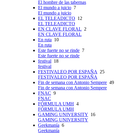
El hombre de las tabernas
El mundo a juicio
7
El mundo a juicio
EL TELEADICTO
12
EL TELEADICTO
EN CLAVE FLORAL
2
EN CLAVE FLORAL
En ruta
10
En ruta
Este fuerte no se rinde
7
Este fuerte no se rinde
festival
18
festival
FESTIVALEO POR ESPAÑA
25
FESTIVALEO POR ESPAÑA
Fin de semana con Antonio Sempere
49
Fin de semana con Antonio Sempere
FNAC
9
FNAC
FÓRMULA UMH
4
FÓRMULA UMH
GAMING UNIVERSITY
16
GAMING UNIVERSITY
Geekmanía
6
Geekmanía