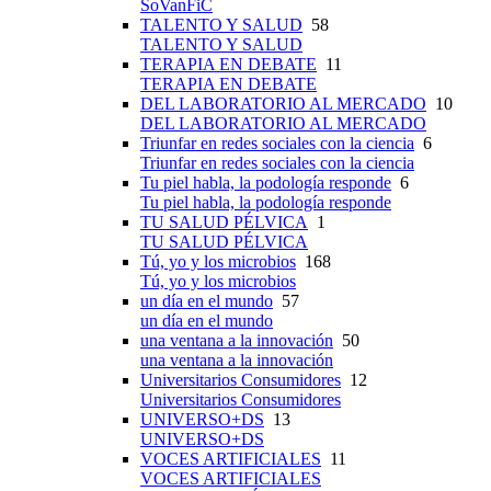
SoVanFiC
TALENTO Y SALUD
58
TALENTO Y SALUD
TERAPIA EN DEBATE
11
TERAPIA EN DEBATE
DEL LABORATORIO AL MERCADO
10
DEL LABORATORIO AL MERCADO
Triunfar en redes sociales con la ciencia
6
Triunfar en redes sociales con la ciencia
Tu piel habla, la podología responde
6
Tu piel habla, la podología responde
TU SALUD PÉLVICA
1
TU SALUD PÉLVICA
Tú, yo y los microbios
168
Tú, yo y los microbios
un día en el mundo
57
un día en el mundo
una ventana a la innovación
50
una ventana a la innovación
Universitarios Consumidores
12
Universitarios Consumidores
UNIVERSO+DS
13
UNIVERSO+DS
VOCES ARTIFICIALES
11
VOCES ARTIFICIALES