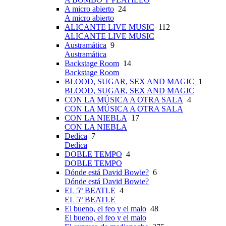
A micro abierto
24
A micro abierto
ALICANTE LIVE MUSIC
112
ALICANTE LIVE MUSIC
Austramática
9
Austramática
Backstage Room
14
Backstage Room
BLOOD, SUGAR, SEX AND MAGIC
1
BLOOD, SUGAR, SEX AND MAGIC
CON LA MÚSICA A OTRA SALA
4
CON LA MÚSICA A OTRA SALA
CON LA NIEBLA
17
CON LA NIEBLA
Dedica
7
Dedica
DOBLE TEMPO
4
DOBLE TEMPO
Dónde está David Bowie?
6
Dónde está David Bowie?
EL 5º BEATLE
4
EL 5º BEATLE
El bueno, el feo y el malo
48
El bueno, el feo y el malo