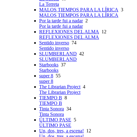
La Terreta
MALOS TIEMPOS PARA LA LÍRICA
3
MALOS TIEMPOS PARA LA LÍRICA
Por la tarde fui a nadar
2
Por la tarde fui a nadar
REFLEXIONES DEL ALMA
12
REFLEXIONES DEL ALMA
Sentido inverso
74
Sentido inverso
SLUMBERLAND
42
SLUMBERLAND
Starbooks
37
Starbooks
super 8
55
super 8
The Librarian Project
4
The Librarian Project
TIEMPO B
8
TIEMPO B
Tinta Sonora
34
Tinta Sonora
ÚLTIMO PASE
5
ÚLTIMO PASE
Un, dos, tres, a escena!
12
Un, dos, tres, a escena!