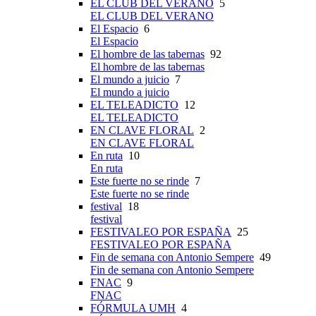
EL CLUB DEL VERANO
5
EL CLUB DEL VERANO
El Espacio
6
El Espacio
El hombre de las tabernas
92
El hombre de las tabernas
El mundo a juicio
7
El mundo a juicio
EL TELEADICTO
12
EL TELEADICTO
EN CLAVE FLORAL
2
EN CLAVE FLORAL
En ruta
10
En ruta
Este fuerte no se rinde
7
Este fuerte no se rinde
festival
18
festival
FESTIVALEO POR ESPAÑA
25
FESTIVALEO POR ESPAÑA
Fin de semana con Antonio Sempere
49
Fin de semana con Antonio Sempere
FNAC
9
FNAC
FÓRMULA UMH
4