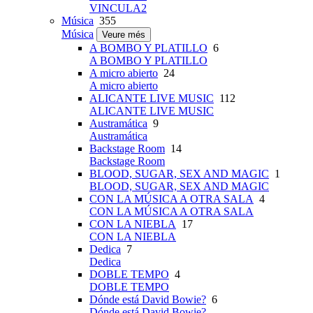
VINCULA2
Música
355
Música
Veure més
A BOMBO Y PLATILLO
6
A BOMBO Y PLATILLO
A micro abierto
24
A micro abierto
ALICANTE LIVE MUSIC
112
ALICANTE LIVE MUSIC
Austramática
9
Austramática
Backstage Room
14
Backstage Room
BLOOD, SUGAR, SEX AND MAGIC
1
BLOOD, SUGAR, SEX AND MAGIC
CON LA MÚSICA A OTRA SALA
4
CON LA MÚSICA A OTRA SALA
CON LA NIEBLA
17
CON LA NIEBLA
Dedica
7
Dedica
DOBLE TEMPO
4
DOBLE TEMPO
Dónde está David Bowie?
6
Dónde está David Bowie?