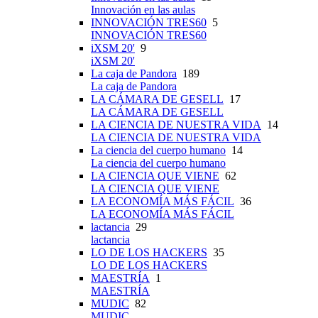
Innovación en las aulas
INNOVACIÓN TRES60
5
INNOVACIÓN TRES60
iXSM 20'
9
iXSM 20'
La caja de Pandora
189
La caja de Pandora
LA CÁMARA DE GESELL
17
LA CÁMARA DE GESELL
LA CIENCIA DE NUESTRA VIDA
14
LA CIENCIA DE NUESTRA VIDA
La ciencia del cuerpo humano
14
La ciencia del cuerpo humano
LA CIENCIA QUE VIENE
62
LA CIENCIA QUE VIENE
LA ECONOMÍA MÁS FÁCIL
36
LA ECONOMÍA MÁS FÁCIL
lactancia
29
lactancia
LO DE LOS HACKERS
35
LO DE LOS HACKERS
MAESTRÍA
1
MAESTRÍA
MUDIC
82
MUDIC