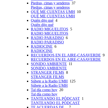
Piedras, cimas y senderos
37
Piedras, cimas y senderos
QUÉ ME CUENTAS UMH
10
QUÉ ME CUENTAS UMH
Quién dijo qué
4
Quién dijo qué
RADIO MIGUELITOS
5
RADIO MIGUELITOS
RADIO PARADISO
6
RADIO PARADISO
RADIOCINE
6
RADIOCINE
RECUERDOS EN EL AIRE-CASAVERDE
9
RECUERDOS EN EL AIRE-CASAVERDE
SONIDO AMBIENTE
11
SONIDO AMBIENTE
STRANGER FILMS
8
STRANGER FILMS
Súbete a la Radio UMH
125
Súbete a la Radio UMH
Tal día como hoy
20
Tal día como hoy
TANTEANDO EL PÓDCAST
1
TANTEANDO EL PÓDCAST
TE ACUERDAS DE...
7