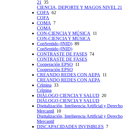
21
35
CIENCIA, DEPORTE Y MAGOS NIVEL 21
COFA
62
COFA
COMA
7
COMA
CON-CIENCIA Y MÚSICA
11
CON-CIENCIA Y MÚSICA
ConSentido (INID)
89
ConSentido (INID)
CONTRASTE DE FASES
74
CONTRASTE DE FASES
Cooperación EPSO
11
Cooperación EPSO
CREANDO REDES CON AEPA
11
CREANDO REDES CON AEPA
Crímina
33
Crímina
DIÁLOGO CIENCIA Y SALUD
20
DIÁLOGO CIENCIA Y SALUD
Digitalización, Inteligencia Artificial y Derecho
Mercantil
10
Digitalización, Inteligencia Artificial y Derecho
Mercantil
DISCAPACIDADES INVISIBLES
7