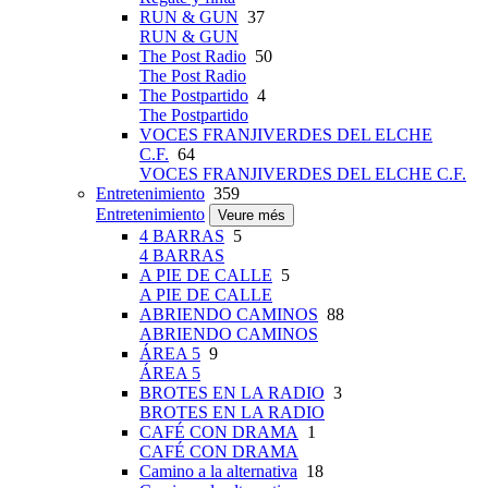
RUN & GUN
37
RUN & GUN
The Post Radio
50
The Post Radio
The Postpartido
4
The Postpartido
VOCES FRANJIVERDES DEL ELCHE
C.F.
64
VOCES FRANJIVERDES DEL ELCHE C.F.
Entretenimiento
359
Entretenimiento
Veure més
4 BARRAS
5
4 BARRAS
A PIE DE CALLE
5
A PIE DE CALLE
ABRIENDO CAMINOS
88
ABRIENDO CAMINOS
ÁREA 5
9
ÁREA 5
BROTES EN LA RADIO
3
BROTES EN LA RADIO
CAFÉ CON DRAMA
1
CAFÉ CON DRAMA
Camino a la alternativa
18