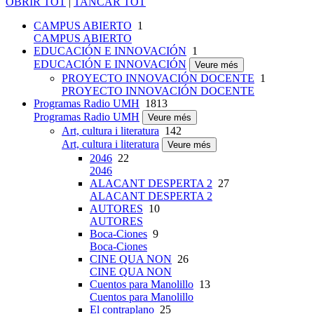
OBRIR TOT
|
TANCAR TOT
CAMPUS ABIERTO
1
CAMPUS ABIERTO
EDUCACIÓN E INNOVACIÓN
1
EDUCACIÓN E INNOVACIÓN
Veure més
PROYECTO INNOVACIÓN DOCENTE
1
PROYECTO INNOVACIÓN DOCENTE
Programas Radio UMH
1813
Programas Radio UMH
Veure més
Art, cultura i literatura
142
Art, cultura i literatura
Veure més
2046
22
2046
ALACANT DESPERTA 2
27
ALACANT DESPERTA 2
AUTORES
10
AUTORES
Boca-Ciones
9
Boca-Ciones
CINE QUA NON
26
CINE QUA NON
Cuentos para Manolillo
13
Cuentos para Manolillo
El contraplano
25