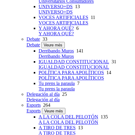
Universitarios Consumidores
UNIVERSO+DS
13
UNIVERSO+DS
VOCES ARTIFICIALES
11
VOCES ARTIFICIALES
Y AHORA QUÉ?
6
Y AHORA QUÉ?
Debate
33
Debate
Veure més
Derribando Muros
141
Derribando Muros
IGUALDAD CONSTITUCIONAL
31
IGUALDAD CONSTITUCIONAL
POLÍTICA PARA APOLÍTICOS
14
POLÍTICA PARA APOLÍTICOS
Tu prens la paraula
7
Tu prens la paraula
Delegación al día
25
Delegación al día
Esports
264
Esports
Veure més
A LA COLA DEL PELOTÓN
135
A LA COLA DEL PELOTÓN
A TIRO DE TRES
13
A TIRO DE TRES