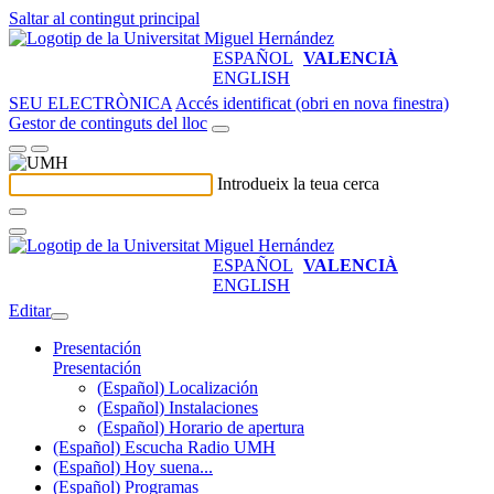
Saltar al contingut principal
ESPAÑOL
VALENCIÀ
ENGLISH
SEU ELECTRÒNICA
Accés identificat (obri en nova finestra)
Gestor de continguts del lloc
Introdueix la teua cerca
ESPAÑOL
VALENCIÀ
ENGLISH
Editar
Presentación
Presentación
(Español) Localización
(Español) Instalaciones
(Español) Horario de apertura
(Español) Escucha Radio UMH
(Español) Hoy suena...
(Español) Programas