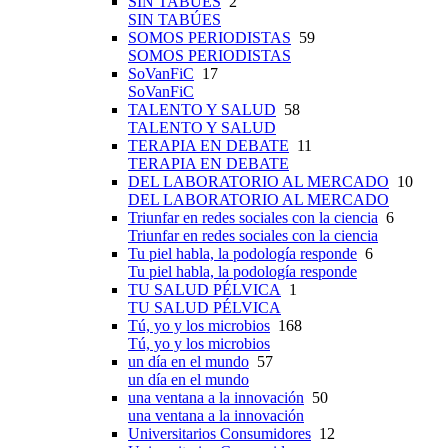
SIN TABÚES
2
SIN TABÚES
SOMOS PERIODISTAS
59
SOMOS PERIODISTAS
SoVanFiC
17
SoVanFiC
TALENTO Y SALUD
58
TALENTO Y SALUD
TERAPIA EN DEBATE
11
TERAPIA EN DEBATE
DEL LABORATORIO AL MERCADO
10
DEL LABORATORIO AL MERCADO
Triunfar en redes sociales con la ciencia
6
Triunfar en redes sociales con la ciencia
Tu piel habla, la podología responde
6
Tu piel habla, la podología responde
TU SALUD PÉLVICA
1
TU SALUD PÉLVICA
Tú, yo y los microbios
168
Tú, yo y los microbios
un día en el mundo
57
un día en el mundo
una ventana a la innovación
50
una ventana a la innovación
Universitarios Consumidores
12