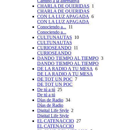
Camino a la alternativa
CHARLA DE QUERIDAS
1
CHARLA DE QUERIDAS
CON LA LUZ APAGADA
6
CON LA LUZ APAGADA
Conociendo a...
11
Conociendo a...
CULTUNAUTAS
10
CULTUNAUTAS
CURIOSEANDO
11
CURIOSEANDO
DANDO TIEMPO AL TIEMPO
3
DANDO TIEMPO AL TIEMPO
DE LA RADIO A TU MESA
6
DE LA RADIO A TU MESA
DE TOT UN POC
7
DE TOT UN POC
De tú a tú
25
De tú a tú
Días de Radio
34
Días de Radio
Digital Life Style
2
Digital Life Style
EL CATENACCIO
27
EL CATENACCIO