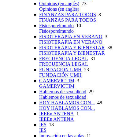
Opinions (en anglès)
73
Opinions (en anglès)
FINANZAS PARA TODOS
8
FINANZAS PARA TODOS
Fisiosporelmundo
10
Fisiosporelmundo
FISIOTERAPIA EN VERANO
3
FISIOTERAPIA EN VERANO
FISIOTERAPIA Y BIENESTAR
38
FISIOTERAPIA Y BIENESTAR
FRECUENCIA LEGAL
31
FRECUENCIA LEGAL
FUNDACIÓN UMH
23
FUNDACIÓN UMH
GAMERVICTIM
3
GAMERVICTIM
Hablemos de sexualidad
29
Hablemos de sexualidad
HOY HABLAMOS CON...
48
HOY HABLAMOS CON...
IEEEn ANTENA
1
IEEEn ANTENA
IES
18
IES
Innovación en las aulas
11