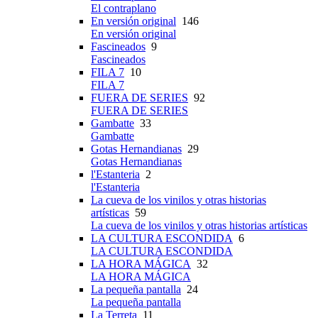
El contraplano
En versión original
146
En versión original
Fascineados
9
Fascineados
FILA 7
10
FILA 7
FUERA DE SERIES
92
FUERA DE SERIES
Gambatte
33
Gambatte
Gotas Hernandianas
29
Gotas Hernandianas
l'Estanteria
2
l'Estanteria
La cueva de los vinilos y otras historias
artísticas
59
La cueva de los vinilos y otras historias artísticas
LA CULTURA ESCONDIDA
6
LA CULTURA ESCONDIDA
LA HORA MÁGICA
32
LA HORA MÁGICA
La pequeña pantalla
24
La pequeña pantalla
La Terreta
11