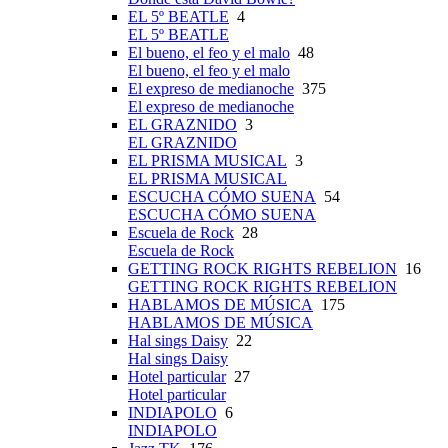
EL 5º BEATLE
4
EL 5º BEATLE
El bueno, el feo y el malo
48
El bueno, el feo y el malo
El expreso de medianoche
375
El expreso de medianoche
EL GRAZNIDO
3
EL GRAZNIDO
EL PRISMA MUSICAL
3
EL PRISMA MUSICAL
ESCUCHA CÓMO SUENA
54
ESCUCHA CÓMO SUENA
Escuela de Rock
28
Escuela de Rock
GETTING ROCK RIGHTS REBELION
16
GETTING ROCK RIGHTS REBELION
HABLAMOS DE MÚSICA
175
HABLAMOS DE MÚSICA
Hal sings Daisy
22
Hal sings Daisy
Hotel particular
27
Hotel particular
INDIAPOLO
6
INDIAPOLO