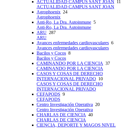
ACTUALIDAD CAMPUS SANT JOAN
11
ACTUALIDAD CAMPUS SANT JOAN
Agrophoenix
24
Agrophoenix
Anti-Ro, La Dra. Autoinmune
5
Anti-Ro, La Dra. Autoinmune
ARU
287
ARU
Avances enfermedades cardiovasculares
6
Avances enfermedades cardiovasculares
Bacilos y Cocos
8
Bacilos y Cocos
CAMINANDO POR LA CIENCIA
37
CAMINANDO POR LA CIENCIA
CASOS Y COSAS DE DERECHO
INTERNACIONAL PRIVADO
10
CASOS Y COSAS DE DERECHO
INTERNACIONAL PRIVADO
CEFAPODS
9
CEFAPODS
Centro Investigación Operativa
20
Centro Investigación Operativa
CHARLAS DE CIENCIA
40
CHARLAS DE CIENCIA
CIENCIA, DEPORTE Y MAGOS NIVEL