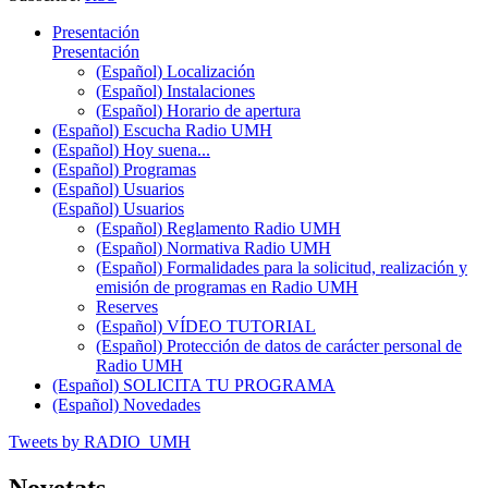
Presentación
Presentación
(Español) Localización
(Español) Instalaciones
(Español) Horario de apertura
(Español) Escucha Radio UMH
(Español) Hoy suena...
(Español) Programas
(Español) Usuarios
(Español) Usuarios
(Español) Reglamento Radio UMH
(Español) Normativa Radio UMH
(Español) Formalidades para la solicitud, realización y
emisión de programas en Radio UMH
Reserves
(Español) VÍDEO TUTORIAL
(Español) Protección de datos de carácter personal de
Radio UMH
(Español) SOLICITA TU PROGRAMA
(Español) Novedades
Tweets by RADIO_UMH
Novetats