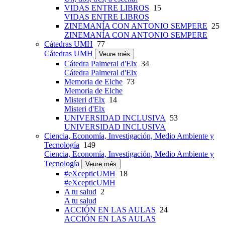
VIDAS ENTRE LIBROS
15
VIDAS ENTRE LIBROS
ZINEMANÍA CON ANTONIO SEMPERE
25
ZINEMANÍA CON ANTONIO SEMPERE
Cátedras UMH
77
Cátedras UMH
Veure més
Cátedra Palmeral d'Elx
34
Cátedra Palmeral d'Elx
Memoria de Elche
73
Memoria de Elche
Misteri d'Elx
14
Misteri d'Elx
UNIVERSIDAD INCLUSIVA
53
UNIVERSIDAD INCLUSIVA
Ciencia, Economía, Investigación, Medio Ambiente y
Tecnología
149
Ciencia, Economía, Investigación, Medio Ambiente y
Tecnología
Veure més
#eXcepticUMH
18
#eXcepticUMH
A tu salud
2
A tu salud
ACCIÓN EN LAS AULAS
24
ACCIÓN EN LAS AULAS