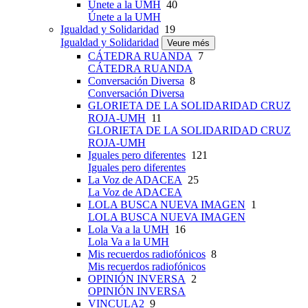
Únete a la UMH
40
Únete a la UMH
Igualdad y Solidaridad
19
Igualdad y Solidaridad
Veure més
CÁTEDRA RUANDA
7
CÁTEDRA RUANDA
Conversación Diversa
8
Conversación Diversa
GLORIETA DE LA SOLIDARIDAD CRUZ
ROJA-UMH
11
GLORIETA DE LA SOLIDARIDAD CRUZ
ROJA-UMH
Iguales pero diferentes
121
Iguales pero diferentes
La Voz de ADACEA
25
La Voz de ADACEA
LOLA BUSCA NUEVA IMAGEN
1
LOLA BUSCA NUEVA IMAGEN
Lola Va a la UMH
16
Lola Va a la UMH
Mis recuerdos radiofónicos
8
Mis recuerdos radiofónicos
OPINIÓN INVERSA
2
OPINIÓN INVERSA
VINCULA2
9