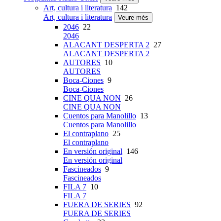
Art, cultura i literatura
142
Art, cultura i literatura
Veure més
2046
22
2046
ALACANT DESPERTA 2
27
ALACANT DESPERTA 2
AUTORES
10
AUTORES
Boca-Ciones
9
Boca-Ciones
CINE QUA NON
26
CINE QUA NON
Cuentos para Manolillo
13
Cuentos para Manolillo
El contraplano
25
El contraplano
En versión original
146
En versión original
Fascineados
9
Fascineados
FILA 7
10
FILA 7
FUERA DE SERIES
92
FUERA DE SERIES