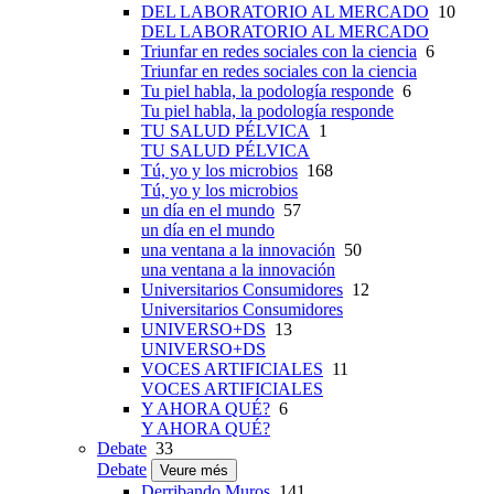
DEL LABORATORIO AL MERCADO
10
DEL LABORATORIO AL MERCADO
Triunfar en redes sociales con la ciencia
6
Triunfar en redes sociales con la ciencia
Tu piel habla, la podología responde
6
Tu piel habla, la podología responde
TU SALUD PÉLVICA
1
TU SALUD PÉLVICA
Tú, yo y los microbios
168
Tú, yo y los microbios
un día en el mundo
57
un día en el mundo
una ventana a la innovación
50
una ventana a la innovación
Universitarios Consumidores
12
Universitarios Consumidores
UNIVERSO+DS
13
UNIVERSO+DS
VOCES ARTIFICIALES
11
VOCES ARTIFICIALES
Y AHORA QUÉ?
6
Y AHORA QUÉ?
Debate
33
Debate
Veure més
Derribando Muros
141