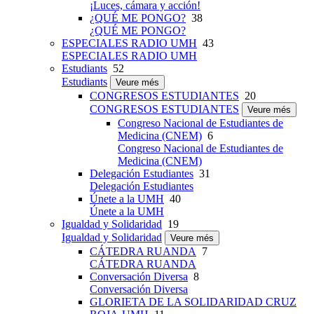
¡Luces, cámara y acción!
¿QUÉ ME PONGO?
38
¿QUÉ ME PONGO?
ESPECIALES RADIO UMH
43
ESPECIALES RADIO UMH
Estudiants
52
Estudiants
Veure més
CONGRESOS ESTUDIANTES
20
CONGRESOS ESTUDIANTES
Veure més
Congreso Nacional de Estudiantes de
Medicina (CNEM)
6
Congreso Nacional de Estudiantes de
Medicina (CNEM)
Delegación Estudiantes
31
Delegación Estudiantes
Únete a la UMH
40
Únete a la UMH
Igualdad y Solidaridad
19
Igualdad y Solidaridad
Veure més
CÁTEDRA RUANDA
7
CÁTEDRA RUANDA
Conversación Diversa
8
Conversación Diversa
GLORIETA DE LA SOLIDARIDAD CRUZ