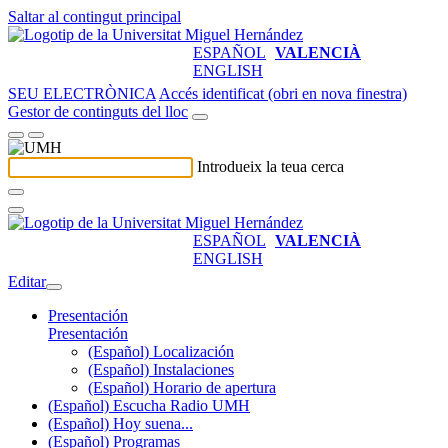
Saltar al contingut principal
ESPAÑOL
VALENCIÀ
ENGLISH
SEU ELECTRÒNICA
Accés identificat (obri en nova finestra)
Gestor de continguts del lloc
Introdueix la teua cerca
ESPAÑOL
VALENCIÀ
ENGLISH
Editar
Presentación
Presentación
(Español) Localización
(Español) Instalaciones
(Español) Horario de apertura
(Español) Escucha Radio UMH
(Español) Hoy suena...
(Español) Programas