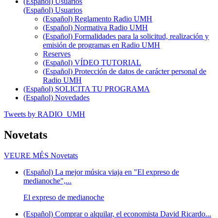
(Español) Usuarios
(Español) Usuarios
(Español) Reglamento Radio UMH
(Español) Normativa Radio UMH
(Español) Formalidades para la solicitud, realización y
emisión de programas en Radio UMH
Reserves
(Español) VÍDEO TUTORIAL
(Español) Protección de datos de carácter personal de
Radio UMH
(Español) SOLICITA TU PROGRAMA
(Español) Novedades
Tweets by RADIO_UMH
Novetats
VEURE MÉS
Novetats
(Español) La mejor música viaja en "El expreso de
medianoche",...
El expreso de medianoche
(Español) Comprar o alquilar, el economista David Ricardo...