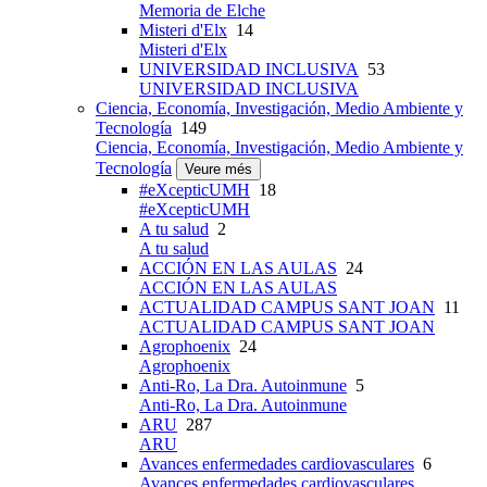
Memoria de Elche
Misteri d'Elx
14
Misteri d'Elx
UNIVERSIDAD INCLUSIVA
53
UNIVERSIDAD INCLUSIVA
Ciencia, Economía, Investigación, Medio Ambiente y
Tecnología
149
Ciencia, Economía, Investigación, Medio Ambiente y
Tecnología
Veure més
#eXcepticUMH
18
#eXcepticUMH
A tu salud
2
A tu salud
ACCIÓN EN LAS AULAS
24
ACCIÓN EN LAS AULAS
ACTUALIDAD CAMPUS SANT JOAN
11
ACTUALIDAD CAMPUS SANT JOAN
Agrophoenix
24
Agrophoenix
Anti-Ro, La Dra. Autoinmune
5
Anti-Ro, La Dra. Autoinmune
ARU
287
ARU
Avances enfermedades cardiovasculares
6
Avances enfermedades cardiovasculares