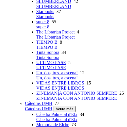
SLUMBERLAND
42
SLUMBERLAND
Starbooks
37
Starbooks
super 8
55
super 8
The Librarian Project
4
The Librarian Project
TIEMPO B
8
TIEMPO B
Tinta Sonora
34
Tinta Sonora
ÚLTIMO PASE
5
ÚLTIMO PASE
Un, dos, tres, a escena!
12
Un, dos, tres, a escena!
VIDAS ENTRE LIBROS
15
VIDAS ENTRE LIBROS
ZINEMANÍA CON ANTONIO SEMPERE
25
ZINEMANÍA CON ANTONIO SEMPERE
Cátedras UMH
77
Cátedras UMH
Veure més
Cátedra Palmeral d'Elx
34
Cátedra Palmeral d'Elx
Memoria de Elche
73