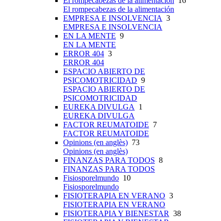
El rompecabezas de la alimentación
16
El rompecabezas de la alimentación
EMPRESA E INSOLVENCIA
3
EMPRESA E INSOLVENCIA
EN LA MENTE
9
EN LA MENTE
ERROR 404
3
ERROR 404
ESPACIO ABIERTO DE
PSICOMOTRICIDAD
9
ESPACIO ABIERTO DE
PSICOMOTRICIDAD
EUREKA DIVULGA
1
EUREKA DIVULGA
FACTOR REUMATOIDE
7
FACTOR REUMATOIDE
Opinions (en anglès)
73
Opinions (en anglès)
FINANZAS PARA TODOS
8
FINANZAS PARA TODOS
Fisiosporelmundo
10
Fisiosporelmundo
FISIOTERAPIA EN VERANO
3
FISIOTERAPIA EN VERANO
FISIOTERAPIA Y BIENESTAR
38