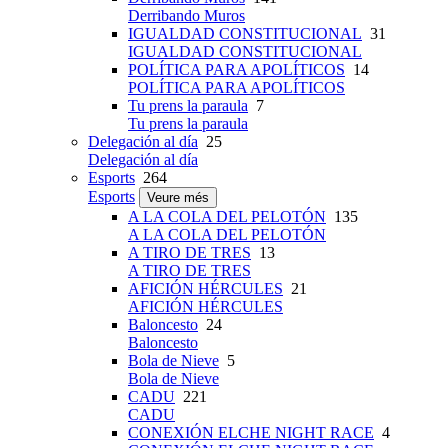
Derribando Muros
IGUALDAD CONSTITUCIONAL
31
IGUALDAD CONSTITUCIONAL
POLÍTICA PARA APOLÍTICOS
14
POLÍTICA PARA APOLÍTICOS
Tu prens la paraula
7
Tu prens la paraula
Delegación al día
25
Delegación al día
Esports
264
Esports
Veure més
A LA COLA DEL PELOTÓN
135
A LA COLA DEL PELOTÓN
A TIRO DE TRES
13
A TIRO DE TRES
AFICIÓN HÉRCULES
21
AFICIÓN HÉRCULES
Baloncesto
24
Baloncesto
Bola de Nieve
5
Bola de Nieve
CADU
221
CADU
CONEXIÓN ELCHE NIGHT RACE
4