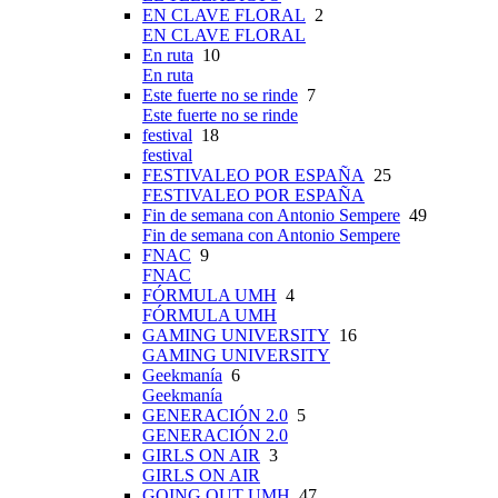
EN CLAVE FLORAL
2
EN CLAVE FLORAL
En ruta
10
En ruta
Este fuerte no se rinde
7
Este fuerte no se rinde
festival
18
festival
FESTIVALEO POR ESPAÑA
25
FESTIVALEO POR ESPAÑA
Fin de semana con Antonio Sempere
49
Fin de semana con Antonio Sempere
FNAC
9
FNAC
FÓRMULA UMH
4
FÓRMULA UMH
GAMING UNIVERSITY
16
GAMING UNIVERSITY
Geekmanía
6
Geekmanía
GENERACIÓN 2.0
5
GENERACIÓN 2.0
GIRLS ON AIR
3
GIRLS ON AIR
GOING OUT UMH
47