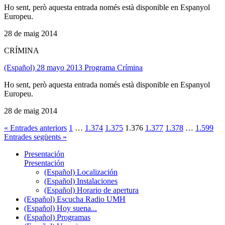
Ho sent, però aquesta entrada només està disponible en Espanyol
Europeu.
28 de maig 2014
CRÍMINA
(Español) 28 mayo 2013 Programa Crímina
Ho sent, però aquesta entrada només està disponible en Espanyol
Europeu.
28 de maig 2014
« Entrades anteriors
1
…
1.374
1.375
1.376
1.377
1.378
…
1.599
Entrades següents »
Presentación
Presentación
(Español) Localización
(Español) Instalaciones
(Español) Horario de apertura
(Español) Escucha Radio UMH
(Español) Hoy suena...
(Español) Programas