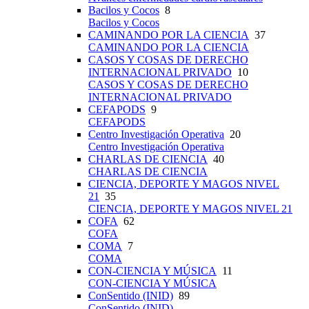
Bacilos y Cocos
8
Bacilos y Cocos
CAMINANDO POR LA CIENCIA
37
CAMINANDO POR LA CIENCIA
CASOS Y COSAS DE DERECHO
INTERNACIONAL PRIVADO
10
CASOS Y COSAS DE DERECHO
INTERNACIONAL PRIVADO
CEFAPODS
9
CEFAPODS
Centro Investigación Operativa
20
Centro Investigación Operativa
CHARLAS DE CIENCIA
40
CHARLAS DE CIENCIA
CIENCIA, DEPORTE Y MAGOS NIVEL
21
35
CIENCIA, DEPORTE Y MAGOS NIVEL 21
COFA
62
COFA
COMA
7
COMA
CON-CIENCIA Y MÚSICA
11
CON-CIENCIA Y MÚSICA
ConSentido (INID)
89
ConSentido (INID)