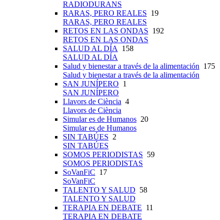
RADIODURANS
RARAS, PERO REALES
19
RARAS, PERO REALES
RETOS EN LAS ONDAS
192
RETOS EN LAS ONDAS
SALUD AL DÍA
158
SALUD AL DÍA
Salud y bienestar a través de la alimentación
175
Salud y bienestar a través de la alimentación
SAN JUNÍPERO
1
SAN JUNÍPERO
Llavors de Ciència
4
Llavors de Ciència
Simular es de Humanos
20
Simular es de Humanos
SIN TABÚES
2
SIN TABÚES
SOMOS PERIODISTAS
59
SOMOS PERIODISTAS
SoVanFiC
17
SoVanFiC
TALENTO Y SALUD
58
TALENTO Y SALUD
TERAPIA EN DEBATE
11
TERAPIA EN DEBATE