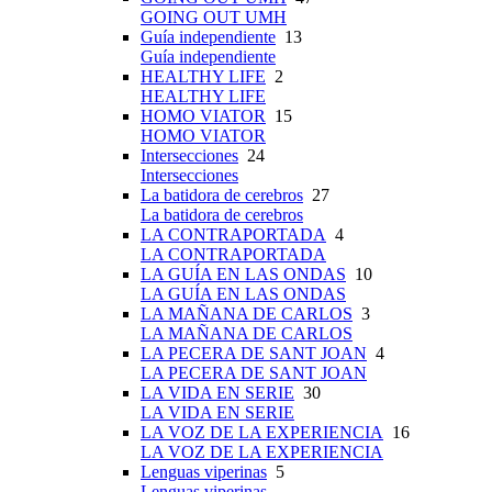
GOING OUT UMH
Guía independiente
13
Guía independiente
HEALTHY LIFE
2
HEALTHY LIFE
HOMO VIATOR
15
HOMO VIATOR
Intersecciones
24
Intersecciones
La batidora de cerebros
27
La batidora de cerebros
LA CONTRAPORTADA
4
LA CONTRAPORTADA
LA GUÍA EN LAS ONDAS
10
LA GUÍA EN LAS ONDAS
LA MAÑANA DE CARLOS
3
LA MAÑANA DE CARLOS
LA PECERA DE SANT JOAN
4
LA PECERA DE SANT JOAN
LA VIDA EN SERIE
30
LA VIDA EN SERIE
LA VOZ DE LA EXPERIENCIA
16
LA VOZ DE LA EXPERIENCIA
Lenguas viperinas
5
Lenguas viperinas