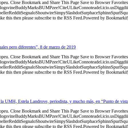
ropeu. Close Bookmark and Share This Page Save to Browser Favorites
logsvineBuddyMarksBUMPzee!CiteULikeConnoteadel.icio.usDiggdii
erRedditSegnaloShoutwireSimpySlashdotSurphaceSphinnSpurlSqu
ke this then please subscribe to the RSS Feed.Powered by Bookmark
uales pero diferentes”, 8 de marzo de 2019
ropeu. Close Bookmark and Share This Page Save to Browser Favorites
logsvineBuddyMarksBUMPzee!CiteULikeConnoteadel.icio.usDiggdii
erRedditSegnaloShoutwireSimpySlashdotSurphaceSphinnSpurlSqu
ke this then please subscribe to the RSS Feed.Powered by Bookmark
la UMH, Estela Landrove, periodista, y mucho más, en “Punto de vist
ropeu. Close Bookmark and Share This Page Save to Browser Favorites
logsvineBuddyMarksBUMPzee!CiteULikeConnoteadel.icio.usDiggdii
erRedditSegnaloShoutwireSimpySlashdotSurphaceSphinnSpurlSqu
ke this then please subscribe to the RSS Feed.Powered by Bookmark