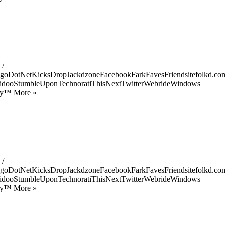
 /
goDotNetKicksDropJackdzoneFacebookFarkFavesFriendsitefolkd.com
idooStumbleUponTechnoratiThisNextTwitterWebrideWindows
ify™ More »
 /
goDotNetKicksDropJackdzoneFacebookFarkFavesFriendsitefolkd.com
idooStumbleUponTechnoratiThisNextTwitterWebrideWindows
ify™ More »