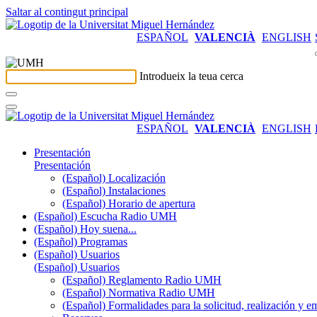
Saltar al contingut principal
ESPAÑOL
VALENCIÀ
ENGLISH
Introdueix la teua cerca
ESPAÑOL
VALENCIÀ
ENGLISH
Presentación
Presentación
(Español) Localización
(Español) Instalaciones
(Español) Horario de apertura
(Español) Escucha Radio UMH
(Español) Hoy suena...
(Español) Programas
(Español) Usuarios
(Español) Usuarios
(Español) Reglamento Radio UMH
(Español) Normativa Radio UMH
(Español) Formalidades para la solicitud, realización 