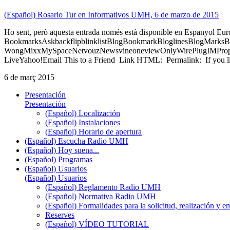
(Español) Rosario Tur en Informativos UMH, 6 de marzo de 2015
Ho sent, però aquesta entrada només està disponible en Espanyol Eu
BookmarksAskbackflipblinklistBlogBookmarkBloglinesBlogMarksB
WongMixxMySpaceNetvouzNewsvineoneviewOnlyWirePlugIMPropell
LiveYahoo!Email This to a Friend Link HTML: Permalink: If you li
6 de març 2015
Presentación
Presentación
(Español) Localización
(Español) Instalaciones
(Español) Horario de apertura
(Español) Escucha Radio UMH
(Español) Hoy suena...
(Español) Programas
(Español) Usuarios
(Español) Usuarios
(Español) Reglamento Radio UMH
(Español) Normativa Radio UMH
(Español) Formalidades para la solicitud, realización 
Reserves
(Español) VÍDEO TUTORIAL