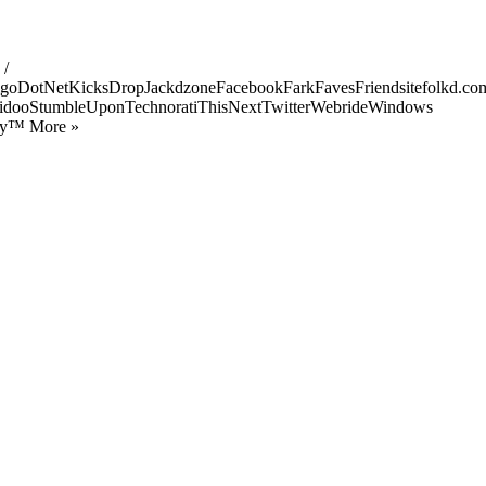
 /
goDotNetKicksDropJackdzoneFacebookFarkFavesFriendsitefolkd.com
idooStumbleUponTechnoratiThisNextTwitterWebrideWindows
ify™ More »