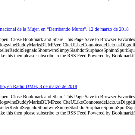
ernacional de la Mujer, en “Derribando Muros”, 12 de marzo de 2018
ropeu. Close Bookmark and Share This Page Save to Browser Favorites
logsvineBuddyMarksBUMPzee!CiteULikeConnoteadel.icio.usDiggdii
erRedditSegnaloShoutwireSimpySlashdotSurphaceSphinnSpurlSqu
ke this then please subscribe to the RSS Feed.Powered by Bookmark
rollo, en Radio UMH, 8 de marzo de 2018
ropeu. Close Bookmark and Share This Page Save to Browser Favorites
logsvineBuddyMarksBUMPzee!CiteULikeConnoteadel.icio.usDiggdii
erRedditSegnaloShoutwireSimpySlashdotSurphaceSphinnSpurlSqu
ke this then please subscribe to the RSS Feed.Powered by Bookmark