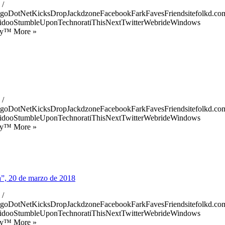
 /
goDotNetKicksDropJackdzoneFacebookFarkFavesFriendsitefolkd.com
idooStumbleUponTechnoratiThisNextTwitterWebrideWindows
ify™ More »
 /
goDotNetKicksDropJackdzoneFacebookFarkFavesFriendsitefolkd.com
idooStumbleUponTechnoratiThisNextTwitterWebrideWindows
ify™ More »
a”, 20 de marzo de 2018
 /
goDotNetKicksDropJackdzoneFacebookFarkFavesFriendsitefolkd.com
idooStumbleUponTechnoratiThisNextTwitterWebrideWindows
ify™ More »