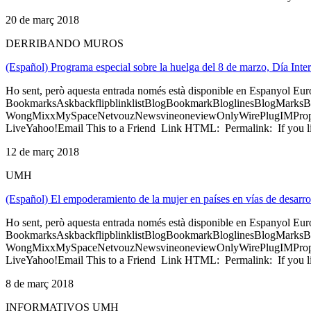
20 de març 2018
DERRIBANDO MUROS
(Español) Programa especial sobre la huelga del 8 de marzo, Día Int
Ho sent, però aquesta entrada només està disponible en Espanyol Eu
BookmarksAskbackflipblinklistBlogBookmarkBloglinesBlogMarksB
WongMixxMySpaceNetvouzNewsvineoneviewOnlyWirePlugIMPropell
LiveYahoo!Email This to a Friend Link HTML: Permalink: If you li
12 de març 2018
UMH
(Español) El empoderamiento de la mujer en países en vías de desar
Ho sent, però aquesta entrada només està disponible en Espanyol Eu
BookmarksAskbackflipblinklistBlogBookmarkBloglinesBlogMarksB
WongMixxMySpaceNetvouzNewsvineoneviewOnlyWirePlugIMPropell
LiveYahoo!Email This to a Friend Link HTML: Permalink: If you li
8 de març 2018
INFORMATIVOS UMH