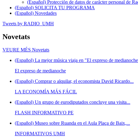
(Español) Protección de datos de carácter personal de 
(Español) SOLICITA TU PROGRAMA
(Español) Novedades
Tweets by RADIO_UMH
Novetats
VEURE MÉS
Novetats
(Español) La mejor música viaja en "El expreso de medianoche"
El expreso de medianoche
(Español) Comprar o alquilar, el economista David Ricardo...
LA ECONOMÍA MÁS FÁCIL
(Español) Un grupo de eurodiputados concluye una visita...
FLASH INFORMATIVO PE
(Español) Museo sobre Ruanda en el Aula Plaça de Baix,...
INFORMATIVOS UMH