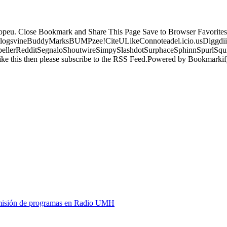
ropeu. Close Bookmark and Share This Page Save to Browser Favorites
logsvineBuddyMarksBUMPzee!CiteULikeConnoteadel.icio.usDiggdii
erRedditSegnaloShoutwireSimpySlashdotSurphaceSphinnSpurlSqu
ke this then please subscribe to the RSS Feed.Powered by Bookmark
y emisión de programas en Radio UMH