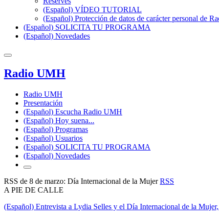
Reserves
(Español) VÍDEO TUTORIAL
(Español) Protección de datos de carácter personal de 
(Español) SOLICITA TU PROGRAMA
(Español) Novedades
Radio UMH
Radio UMH
Presentación
(Español) Escucha Radio UMH
(Español) Hoy suena...
(Español) Programas
(Español) Usuarios
(Español) SOLICITA TU PROGRAMA
(Español) Novedades
RSS de 8 de marzo: Día Internacional de la Mujer
RSS
A PIE DE CALLE
(Español) Entrevista a Lydia Selles y el Día Internacional de la Mujer