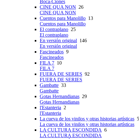
Boca-Ciones
CINE QUA NON
26
CINE QUA NON
Cuentos para Manolillo
13
Cuentos para Manolillo
El contraplano
25
El contraplano
En versión original
146
En versión original
Fascineados
9
Fascineados
FILA 7
10
FILA 7
FUERA DE SERIES
92
FUERA DE SERIES
Gambatte
33
Gambatte
Gotas Hernandianas
29
Gotas Hernandianas
l'Estanteria
2
l'Estanteria
La cueva de los vinilos y otras historias artísticas
5
La cueva de los vinilos y otras historias artísticas
LA CULTURA ESCONDIDA
6
LA CULTURA ESCONDIDA