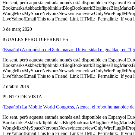
Ho sent, però aquesta entrada només està disponible en Espanyol Eu
BookmarksAskbackflipblinklistBlogBookmarkBloglinesBlogMarksB
WongMixxMySpaceNetvouzNewsvineoneviewOnlyWirePlugIMPropell
LiveYahoo!Email This to a Friend Link HTML: Permalink: If you li
3 de març 2020
IGUALES PERO DIFERENTES
(Español) A propósito del 8 de marzo: Universidad e igualdad, en “Ig
Ho sent, però aquesta entrada només està disponible en Espanyol Eu
BookmarksAskbackflipblinklistBlogBookmarkBloglinesBlogMarksB
WongMixxMySpaceNetvouzNewsvineoneviewOnlyWirePlugIMPropell
LiveYahoo!Email This to a Friend Link HTML: Permalink: If you li
2 d’abril 2019
PUNTO DE VISTA
(Español) La Mobile World Congress, Atenea, el robot humanoide de 
Ho sent, però aquesta entrada només està disponible en Espanyol Eu
BookmarksAskbackflipblinklistBlogBookmarkBloglinesBlogMarksB
WongMixxMySpaceNetvouzNewsvineoneviewOnlyWirePlugIMPropell
LiveYahoo!Email This to a Friend Link HTML: Permalink: If you li