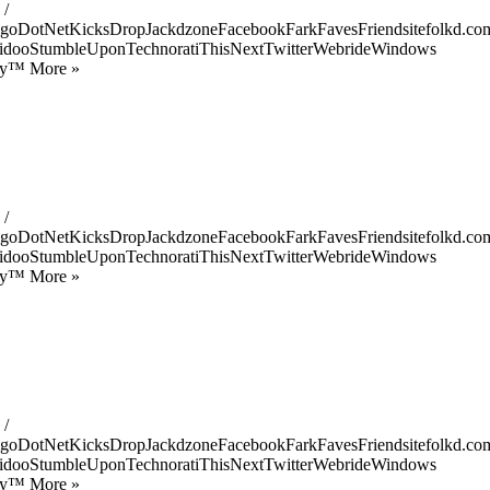
 /
goDotNetKicksDropJackdzoneFacebookFarkFavesFriendsitefolkd.com
idooStumbleUponTechnoratiThisNextTwitterWebrideWindows
ify™ More »
 /
goDotNetKicksDropJackdzoneFacebookFarkFavesFriendsitefolkd.com
idooStumbleUponTechnoratiThisNextTwitterWebrideWindows
ify™ More »
 /
goDotNetKicksDropJackdzoneFacebookFarkFavesFriendsitefolkd.com
idooStumbleUponTechnoratiThisNextTwitterWebrideWindows
ify™ More »