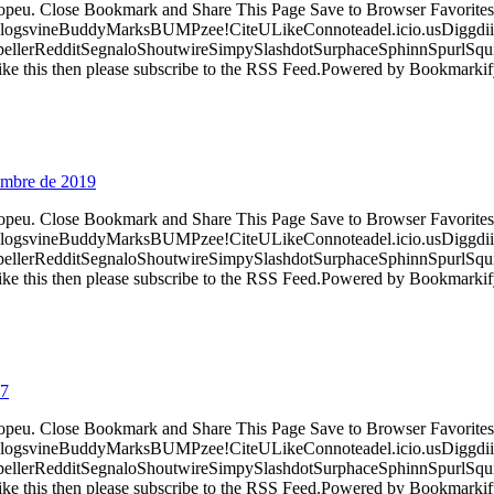
ropeu. Close Bookmark and Share This Page Save to Browser Favorites
logsvineBuddyMarksBUMPzee!CiteULikeConnoteadel.icio.usDiggdii
erRedditSegnaloShoutwireSimpySlashdotSurphaceSphinnSpurlSqu
ke this then please subscribe to the RSS Feed.Powered by Bookmark
iembre de 2019
ropeu. Close Bookmark and Share This Page Save to Browser Favorites
logsvineBuddyMarksBUMPzee!CiteULikeConnoteadel.icio.usDiggdii
erRedditSegnaloShoutwireSimpySlashdotSurphaceSphinnSpurlSqu
ke this then please subscribe to the RSS Feed.Powered by Bookmark
17
ropeu. Close Bookmark and Share This Page Save to Browser Favorites
logsvineBuddyMarksBUMPzee!CiteULikeConnoteadel.icio.usDiggdii
erRedditSegnaloShoutwireSimpySlashdotSurphaceSphinnSpurlSqu
ke this then please subscribe to the RSS Feed.Powered by Bookmark