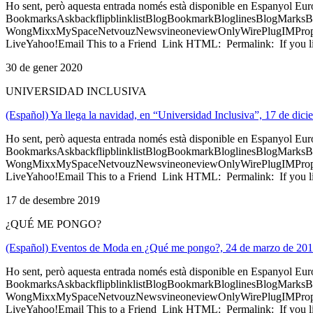
Ho sent, però aquesta entrada només està disponible en Espanyol Eu
BookmarksAskbackflipblinklistBlogBookmarkBloglinesBlogMarksB
WongMixxMySpaceNetvouzNewsvineoneviewOnlyWirePlugIMPropell
LiveYahoo!Email This to a Friend Link HTML: Permalink: If you li
30 de gener 2020
UNIVERSIDAD INCLUSIVA
(Español) Ya llega la navidad, en “Universidad Inclusiva”, 17 de dic
Ho sent, però aquesta entrada només està disponible en Espanyol Eu
BookmarksAskbackflipblinklistBlogBookmarkBloglinesBlogMarksB
WongMixxMySpaceNetvouzNewsvineoneviewOnlyWirePlugIMPropell
LiveYahoo!Email This to a Friend Link HTML: Permalink: If you li
17 de desembre 2019
¿QUÉ ME PONGO?
(Español) Eventos de Moda en ¿Qué me pongo?, 24 de marzo de 20
Ho sent, però aquesta entrada només està disponible en Espanyol Eu
BookmarksAskbackflipblinklistBlogBookmarkBloglinesBlogMarksB
WongMixxMySpaceNetvouzNewsvineoneviewOnlyWirePlugIMPropell
LiveYahoo!Email This to a Friend Link HTML: Permalink: If you li