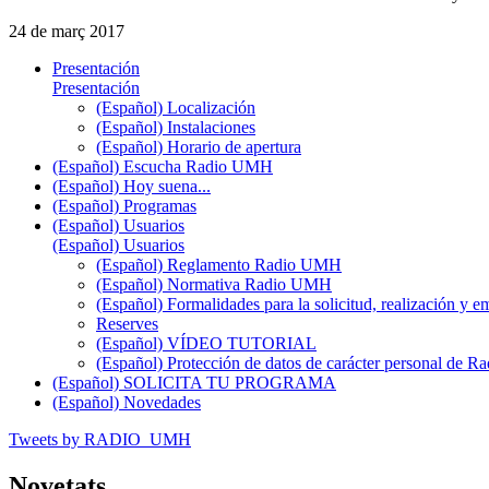
24 de març 2017
Presentación
Presentación
(Español) Localización
(Español) Instalaciones
(Español) Horario de apertura
(Español) Escucha Radio UMH
(Español) Hoy suena...
(Español) Programas
(Español) Usuarios
(Español) Usuarios
(Español) Reglamento Radio UMH
(Español) Normativa Radio UMH
(Español) Formalidades para la solicitud, realización 
Reserves
(Español) VÍDEO TUTORIAL
(Español) Protección de datos de carácter personal de 
(Español) SOLICITA TU PROGRAMA
(Español) Novedades
Tweets by RADIO_UMH
Novetats