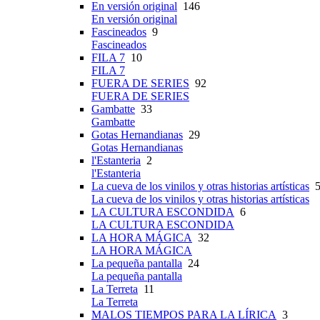
En versión original
146
En versión original
Fascineados
9
Fascineados
FILA 7
10
FILA 7
FUERA DE SERIES
92
FUERA DE SERIES
Gambatte
33
Gambatte
Gotas Hernandianas
29
Gotas Hernandianas
l'Estanteria
2
l'Estanteria
La cueva de los vinilos y otras historias artísticas
5
La cueva de los vinilos y otras historias artísticas
LA CULTURA ESCONDIDA
6
LA CULTURA ESCONDIDA
LA HORA MÁGICA
32
LA HORA MÁGICA
La pequeña pantalla
24
La pequeña pantalla
La Terreta
11
La Terreta
MALOS TIEMPOS PARA LA LÍRICA
3