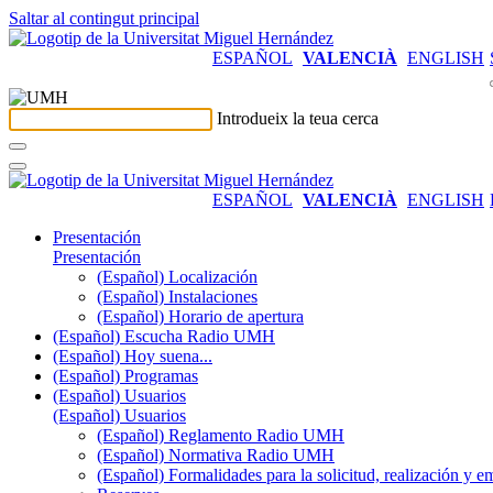
Saltar al contingut principal
ESPAÑOL
VALENCIÀ
ENGLISH
Introdueix la teua cerca
ESPAÑOL
VALENCIÀ
ENGLISH
Presentación
Presentación
(Español) Localización
(Español) Instalaciones
(Español) Horario de apertura
(Español) Escucha Radio UMH
(Español) Hoy suena...
(Español) Programas
(Español) Usuarios
(Español) Usuarios
(Español) Reglamento Radio UMH
(Español) Normativa Radio UMH
(Español) Formalidades para la solicitud, realización 