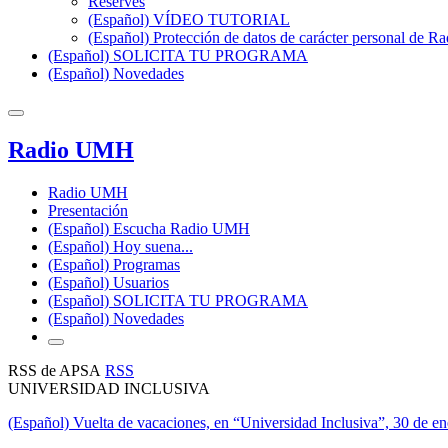
Reserves
(Español) VÍDEO TUTORIAL
(Español) Protección de datos de carácter personal de 
(Español) SOLICITA TU PROGRAMA
(Español) Novedades
Radio UMH
Radio UMH
Presentación
(Español) Escucha Radio UMH
(Español) Hoy suena...
(Español) Programas
(Español) Usuarios
(Español) SOLICITA TU PROGRAMA
(Español) Novedades
RSS de APSA
RSS
UNIVERSIDAD INCLUSIVA
(Español) Vuelta de vacaciones, en “Universidad Inclusiva”, 30 de e