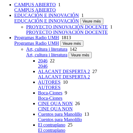
CAMPUS ABIERTO
1
CAMPUS ABIERTO
EDUCACIÓN E INNOVACIÓN
1
EDUCACIÓN E INNOVACIÓN
Veure més
PROYECTO INNOVACIÓN DOCENTE
1
PROYECTO INNOVACIÓN DOCENTE
Programas Radio UMH
1813
Programas Radio UMH
Veure més
Art, cultura i literatura
142
Art, cultura i literatura
Veure més
2046
22
2046
ALACANT DESPERTA 2
27
ALACANT DESPERTA 2
AUTORES
10
AUTORES
Boca-Ciones
9
Boca-Ciones
CINE QUA NON
26
CINE QUA NON
Cuentos para Manolillo
13
Cuentos para Manolillo
El contraplano
25
El contraplano