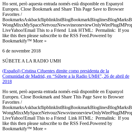
Ho sent, però aquesta entrada només està disponible en Espanyol
Europeu. Close Bookmark and Share This Page Save to Browser
Favorites /
BookmarksAskbackflipblinklistBlogBookmarkBloglinesBlogMarksB
WongMixxMySpaceNetvouzNewsvineoneviewOnlyWirePlugIMPropell
LiveYahoo!Email This to a Friend Link HTML: Permalink: If you
like this then please subscribe to the RSS Feed.Powered by
Bookmarkify™ More »
6 de novembre 2018
SÚBETE A LA RADIO UMH
(Español) Cristina Cifuentes dimite como presidenta de la
Comunidad de Madrid, en “Súbete a la Radio UMH”, 26 de abril de
2018
Ho sent, però aquesta entrada només està disponible en Espanyol
Europeu. Close Bookmark and Share This Page Save to Browser
Favorites /
BookmarksAskbackflipblinklistBlogBookmarkBloglinesBlogMarksB
WongMixxMySpaceNetvouzNewsvineoneviewOnlyWirePlugIMPropell
LiveYahoo!Email This to a Friend Link HTML: Permalink: If you
like this then please subscribe to the RSS Feed.Powered by
Bookmarkify™ More »