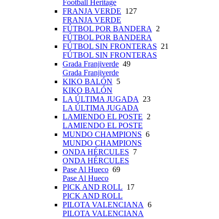
Football Heritage
FRANJA VERDE
127
FRANJA VERDE
FÚTBOL POR BANDERA
2
FÚTBOL POR BANDERA
FÚTBOL SIN FRONTERAS
21
FÚTBOL SIN FRONTERAS
Grada Franjiverde
49
Grada Franjiverde
KIKO BALÓN
5
KIKO BALÓN
LA ÚLTIMA JUGADA
23
LA ÚLTIMA JUGADA
LAMIENDO EL POSTE
2
LAMIENDO EL POSTE
MUNDO CHAMPIONS
6
MUNDO CHAMPIONS
ONDA HÉRCULES
7
ONDA HÉRCULES
Pase Al Hueco
69
Pase Al Hueco
PICK AND ROLL
17
PICK AND ROLL
PILOTA VALENCIANA
6
PILOTA VALENCIANA