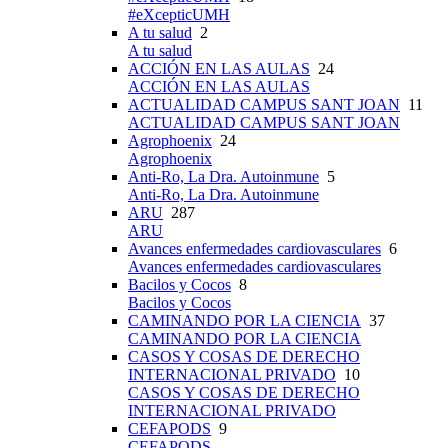
#eXcepticUMH
A tu salud
2
A tu salud
ACCIÓN EN LAS AULAS
24
ACCIÓN EN LAS AULAS
ACTUALIDAD CAMPUS SANT JOAN
11
ACTUALIDAD CAMPUS SANT JOAN
Agrophoenix
24
Agrophoenix
Anti-Ro, La Dra. Autoinmune
5
Anti-Ro, La Dra. Autoinmune
ARU
287
ARU
Avances enfermedades cardiovasculares
6
Avances enfermedades cardiovasculares
Bacilos y Cocos
8
Bacilos y Cocos
CAMINANDO POR LA CIENCIA
37
CAMINANDO POR LA CIENCIA
CASOS Y COSAS DE DERECHO
INTERNACIONAL PRIVADO
10
CASOS Y COSAS DE DERECHO
INTERNACIONAL PRIVADO
CEFAPODS
9
CEFAPODS