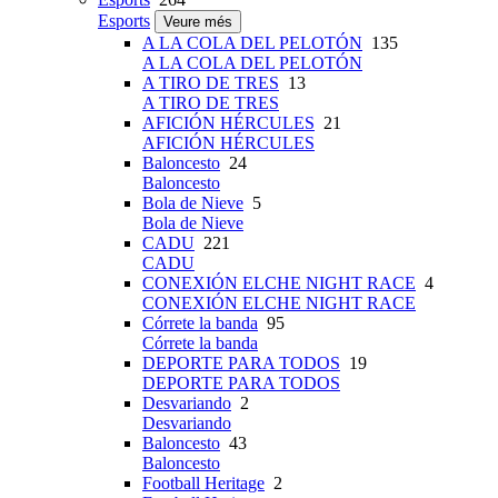
Esports
Veure més
A LA COLA DEL PELOTÓN
135
A LA COLA DEL PELOTÓN
A TIRO DE TRES
13
A TIRO DE TRES
AFICIÓN HÉRCULES
21
AFICIÓN HÉRCULES
Baloncesto
24
Baloncesto
Bola de Nieve
5
Bola de Nieve
CADU
221
CADU
CONEXIÓN ELCHE NIGHT RACE
4
CONEXIÓN ELCHE NIGHT RACE
Córrete la banda
95
Córrete la banda
DEPORTE PARA TODOS
19
DEPORTE PARA TODOS
Desvariando
2
Desvariando
Baloncesto
43
Baloncesto
Football Heritage
2