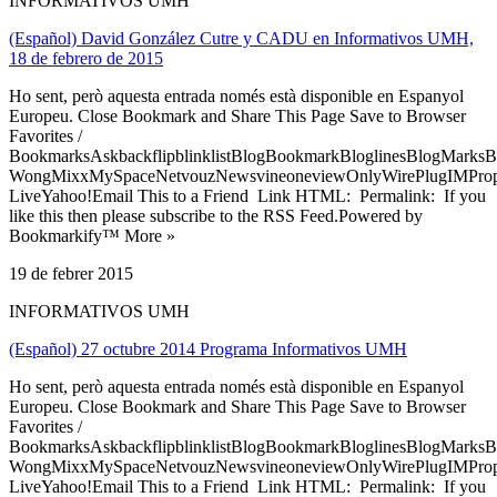
INFORMATIVOS UMH
(Español) David González Cutre y CADU en Informativos UMH,
18 de febrero de 2015
Ho sent, però aquesta entrada només està disponible en Espanyol
Europeu. Close Bookmark and Share This Page Save to Browser
Favorites /
BookmarksAskbackflipblinklistBlogBookmarkBloglinesBlogMarksB
WongMixxMySpaceNetvouzNewsvineoneviewOnlyWirePlugIMPropell
LiveYahoo!Email This to a Friend Link HTML: Permalink: If you
like this then please subscribe to the RSS Feed.Powered by
Bookmarkify™ More »
19 de febrer 2015
INFORMATIVOS UMH
(Español) 27 octubre 2014 Programa Informativos UMH
Ho sent, però aquesta entrada només està disponible en Espanyol
Europeu. Close Bookmark and Share This Page Save to Browser
Favorites /
BookmarksAskbackflipblinklistBlogBookmarkBloglinesBlogMarksB
WongMixxMySpaceNetvouzNewsvineoneviewOnlyWirePlugIMPropell
LiveYahoo!Email This to a Friend Link HTML: Permalink: If you