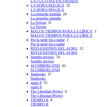
LA CULTURA ESCONDIDA
LA HORA MÁGICA
32
LA HORA MÁGICA
La pequeña pantalla
24
La pequeña pantalla
La Terreta
11
La Terreta
MALOS TIEMPOS PARA LA LÍRICA
3
MALOS TIEMPOS PARA LA LÍRICA
Por la tarde fui a nadar
2
Por la tarde fui a nadar
REFLEXIONES DEL ALMA
12
REFLEXIONES DEL ALMA
Sentido inverso
74
Sentido inverso
SLUMBERLAND
42
SLUMBERLAND
Starbooks
37
Starbooks
super 8
55
super 8
The Librarian Project
4
The Librarian Project
TIEMPO B
8
TIEMPO B