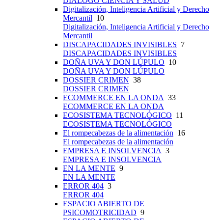
DIÁLOGO CIENCIA Y SALUD
Digitalización, Inteligencia Artificial y Derecho
Mercantil
10
Digitalización, Inteligencia Artificial y Derecho
Mercantil
DISCAPACIDADES INVISIBLES
7
DISCAPACIDADES INVISIBLES
DOÑA UVA Y DON LÚPULO
10
DOÑA UVA Y DON LÚPULO
DOSSIER CRIMEN
38
DOSSIER CRIMEN
ECOMMERCE EN LA ONDA
33
ECOMMERCE EN LA ONDA
ECOSISTEMA TECNOLÓGICO
11
ECOSISTEMA TECNOLÓGICO
El rompecabezas de la alimentación
16
El rompecabezas de la alimentación
EMPRESA E INSOLVENCIA
3
EMPRESA E INSOLVENCIA
EN LA MENTE
9
EN LA MENTE
ERROR 404
3
ERROR 404
ESPACIO ABIERTO DE
PSICOMOTRICIDAD
9