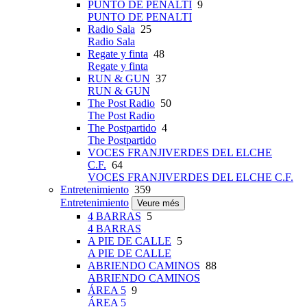
PUNTO DE PENALTI
9
PUNTO DE PENALTI
Radio Sala
25
Radio Sala
Regate y finta
48
Regate y finta
RUN & GUN
37
RUN & GUN
The Post Radio
50
The Post Radio
The Postpartido
4
The Postpartido
VOCES FRANJIVERDES DEL ELCHE
C.F.
64
VOCES FRANJIVERDES DEL ELCHE C.F.
Entretenimiento
359
Entretenimiento
Veure més
4 BARRAS
5
4 BARRAS
A PIE DE CALLE
5
A PIE DE CALLE
ABRIENDO CAMINOS
88
ABRIENDO CAMINOS
ÁREA 5
9
ÁREA 5