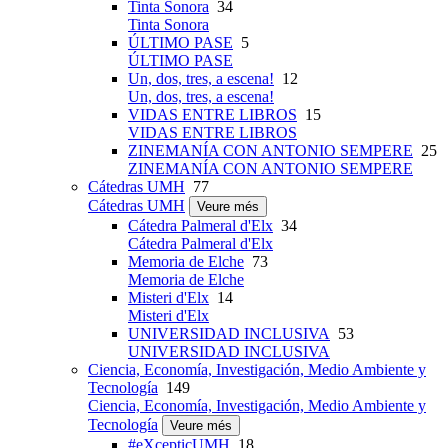
Tinta Sonora
34
Tinta Sonora
ÚLTIMO PASE
5
ÚLTIMO PASE
Un, dos, tres, a escena!
12
Un, dos, tres, a escena!
VIDAS ENTRE LIBROS
15
VIDAS ENTRE LIBROS
ZINEMANÍA CON ANTONIO SEMPERE
25
ZINEMANÍA CON ANTONIO SEMPERE
Cátedras UMH
77
Cátedras UMH
Veure més
Cátedra Palmeral d'Elx
34
Cátedra Palmeral d'Elx
Memoria de Elche
73
Memoria de Elche
Misteri d'Elx
14
Misteri d'Elx
UNIVERSIDAD INCLUSIVA
53
UNIVERSIDAD INCLUSIVA
Ciencia, Economía, Investigación, Medio Ambiente y
Tecnología
149
Ciencia, Economía, Investigación, Medio Ambiente y
Tecnología
Veure més
#eXcepticUMH
18