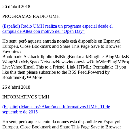
26 d’abril 2018
PROGRAMAS RADIO UMH
(Español) Radio UMH realiza un programa especial desde el
campus de Altea con motivo del “Open Day”
Ho sent, però aquesta entrada només està disponible en Espanyol
Europeu. Close Bookmark and Share This Page Save to Browser
Favorites /
BookmarksAskbackflipblinklistBlogBookmarkBloglinesBlogMarksB
WongMixxMySpaceNetvouzNewsvineoneviewOnlyWirePlugIMPropell
LiveYahoo!Email This to a Friend Link HTML: Permalink: If you
like this then please subscribe to the RSS Feed.Powered by
Bookmarkify™ More »
26 d’abril 2018
INFORMATIVOS UMH
(Español) María José Alarcón en Informativos UMH, 11 de
septiembre de 2015
Ho sent, però aquesta entrada només està disponible en Espanyol
Europeu. Close Bookmark and Share This Page Save to Browser