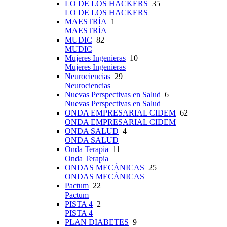
LO DE LOS HACKERS
35
LO DE LOS HACKERS
MAESTRÍA
1
MAESTRÍA
MUDIC
82
MUDIC
Mujeres Ingenieras
10
Mujeres Ingenieras
Neurociencias
29
Neurociencias
Nuevas Perspectivas en Salud
6
Nuevas Perspectivas en Salud
ONDA EMPRESARIAL CIDEM
62
ONDA EMPRESARIAL CIDEM
ONDA SALUD
4
ONDA SALUD
Onda Terapia
11
Onda Terapia
ONDAS MECÁNICAS
25
ONDAS MECÁNICAS
Pactum
22
Pactum
PISTA 4
2
PISTA 4
PLAN DIABETES
9