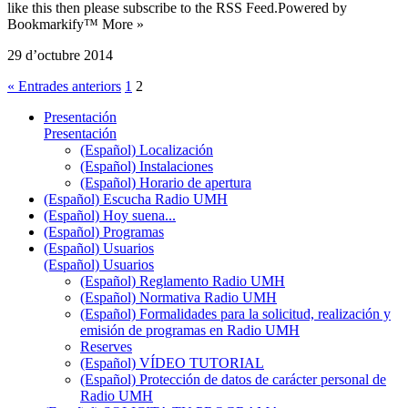
like this then please subscribe to the RSS Feed.Powered by
Bookmarkify™ More »
29 d’octubre 2014
« Entrades anteriors
1
2
Presentación
Presentación
(Español) Localización
(Español) Instalaciones
(Español) Horario de apertura
(Español) Escucha Radio UMH
(Español) Hoy suena...
(Español) Programas
(Español) Usuarios
(Español) Usuarios
(Español) Reglamento Radio UMH
(Español) Normativa Radio UMH
(Español) Formalidades para la solicitud, realización y
emisión de programas en Radio UMH
Reserves
(Español) VÍDEO TUTORIAL
(Español) Protección de datos de carácter personal de
Radio UMH