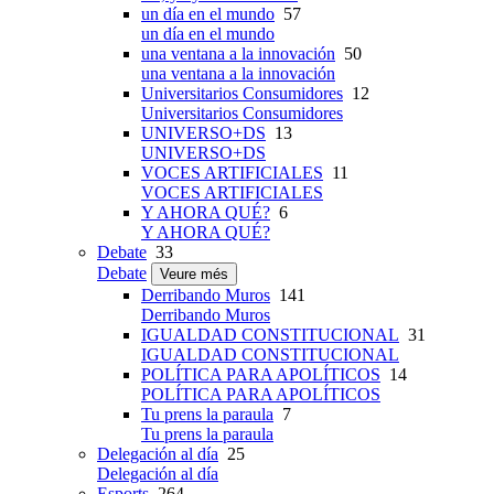
un día en el mundo
57
un día en el mundo
una ventana a la innovación
50
una ventana a la innovación
Universitarios Consumidores
12
Universitarios Consumidores
UNIVERSO+DS
13
UNIVERSO+DS
VOCES ARTIFICIALES
11
VOCES ARTIFICIALES
Y AHORA QUÉ?
6
Y AHORA QUÉ?
Debate
33
Debate
Veure més
Derribando Muros
141
Derribando Muros
IGUALDAD CONSTITUCIONAL
31
IGUALDAD CONSTITUCIONAL
POLÍTICA PARA APOLÍTICOS
14
POLÍTICA PARA APOLÍTICOS
Tu prens la paraula
7
Tu prens la paraula
Delegación al día
25
Delegación al día
Esports
264