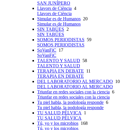
SAN JUNÍPERO
Llavors de Ciència
4
Llavors de Ciència
Simular es de Humanos
20
Simular es de Humanos
SIN TABÚES
2
SIN TABÚES
SOMOS PERIODISTAS
59
SOMOS PERIODISTAS
SoVanFiC
17
SoVanFiC
TALENTO Y SALUD
58
TALENTO Y SALUD
TERAPIA EN DEBATE
11
TERAPIA EN DEBATE
DEL LABORATORIO AL MERCADO
10
DEL LABORATORIO AL MERCADO
Triunfar en redes sociales con la ciencia
6
Triunfar en redes sociales con la ciencia
Tu piel habla, la podología responde
6
Tu piel habla, la podología responde
TU SALUD PÉLVICA
1
TU SALUD PÉLVICA
Tú, yo y los microbios
168
Tú, yo y los microbios