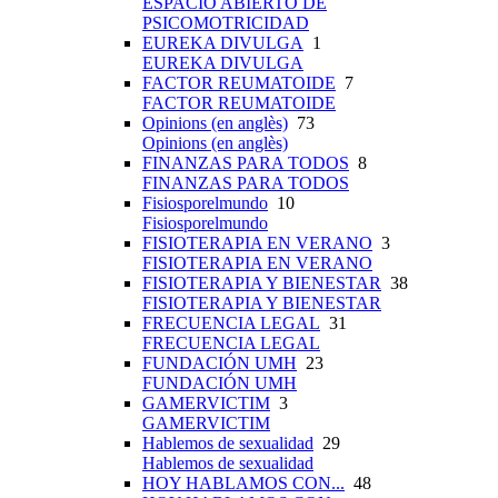
ESPACIO ABIERTO DE
PSICOMOTRICIDAD
EUREKA DIVULGA
1
EUREKA DIVULGA
FACTOR REUMATOIDE
7
FACTOR REUMATOIDE
Opinions (en anglès)
73
Opinions (en anglès)
FINANZAS PARA TODOS
8
FINANZAS PARA TODOS
Fisiosporelmundo
10
Fisiosporelmundo
FISIOTERAPIA EN VERANO
3
FISIOTERAPIA EN VERANO
FISIOTERAPIA Y BIENESTAR
38
FISIOTERAPIA Y BIENESTAR
FRECUENCIA LEGAL
31
FRECUENCIA LEGAL
FUNDACIÓN UMH
23
FUNDACIÓN UMH
GAMERVICTIM
3
GAMERVICTIM
Hablemos de sexualidad
29
Hablemos de sexualidad
HOY HABLAMOS CON...
48