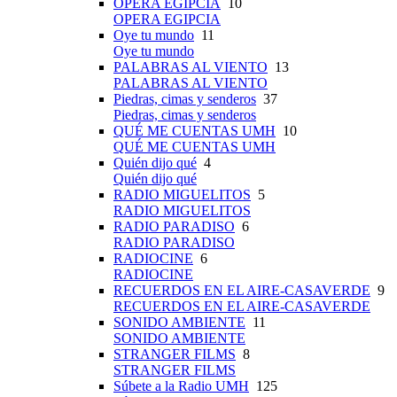
OPERA EGIPCIA
10
OPERA EGIPCIA
Oye tu mundo
11
Oye tu mundo
PALABRAS AL VIENTO
13
PALABRAS AL VIENTO
Piedras, cimas y senderos
37
Piedras, cimas y senderos
QUÉ ME CUENTAS UMH
10
QUÉ ME CUENTAS UMH
Quién dijo qué
4
Quién dijo qué
RADIO MIGUELITOS
5
RADIO MIGUELITOS
RADIO PARADISO
6
RADIO PARADISO
RADIOCINE
6
RADIOCINE
RECUERDOS EN EL AIRE-CASAVERDE
9
RECUERDOS EN EL AIRE-CASAVERDE
SONIDO AMBIENTE
11
SONIDO AMBIENTE
STRANGER FILMS
8
STRANGER FILMS
Súbete a la Radio UMH
125