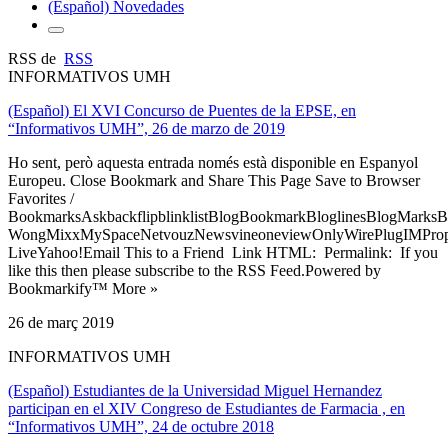
(Español) Novedades
RSS de
RSS
INFORMATIVOS UMH
(Español) El XVI Concurso de Puentes de la EPSE, en
“Informativos UMH”, 26 de marzo de 2019
Ho sent, però aquesta entrada només està disponible en Espanyol
Europeu. Close Bookmark and Share This Page Save to Browser
Favorites /
BookmarksAskbackflipblinklistBlogBookmarkBloglinesBlogMarksB
WongMixxMySpaceNetvouzNewsvineoneviewOnlyWirePlugIMPropell
LiveYahoo!Email This to a Friend Link HTML: Permalink: If you
like this then please subscribe to the RSS Feed.Powered by
Bookmarkify™ More »
26 de març 2019
INFORMATIVOS UMH
(Español) Estudiantes de la Universidad Miguel Hernandez
participan en el XIV Congreso de Estudiantes de Farmacia , en
“Informativos UMH”, 24 de octubre 2018