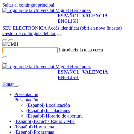
Saltar al contingut principal
ESPAÑOL
VALENCIÀ
ENGLISH
SEU ELECTRÒNICA
Accés identificat (obri en nova finestra)
Gestor de continguts del lloc
Introdueix la teua cerca
ESPAÑOL
VALENCIÀ
ENGLISH
Editar
Presentación
Presentación
(Español) Localización
(Español) Instalaciones
(Español) Horario de apertura
(Español) Escucha Radio UMH
(Español) Hoy suena...
(Español) Programas