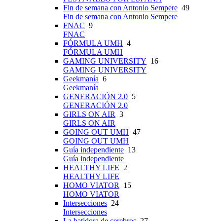
Fin de semana con Antonio Sempere
49
Fin de semana con Antonio Sempere
FNAC
9
FNAC
FÓRMULA UMH
4
FÓRMULA UMH
GAMING UNIVERSITY
16
GAMING UNIVERSITY
Geekmanía
6
Geekmanía
GENERACIÓN 2.0
5
GENERACIÓN 2.0
GIRLS ON AIR
3
GIRLS ON AIR
GOING OUT UMH
47
GOING OUT UMH
Guía independiente
13
Guía independiente
HEALTHY LIFE
2
HEALTHY LIFE
HOMO VIATOR
15
HOMO VIATOR
Intersecciones
24
Intersecciones
La batidora de cerebros
27