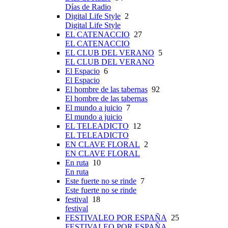
Días de Radio
Digital Life Style
2
Digital Life Style
EL CATENACCIO
27
EL CATENACCIO
EL CLUB DEL VERANO
5
EL CLUB DEL VERANO
El Espacio
6
El Espacio
El hombre de las tabernas
92
El hombre de las tabernas
El mundo a juicio
7
El mundo a juicio
EL TELEADICTO
12
EL TELEADICTO
EN CLAVE FLORAL
2
EN CLAVE FLORAL
En ruta
10
En ruta
Este fuerte no se rinde
7
Este fuerte no se rinde
festival
18
festival
FESTIVALEO POR ESPAÑA
25
FESTIVALEO POR ESPAÑA