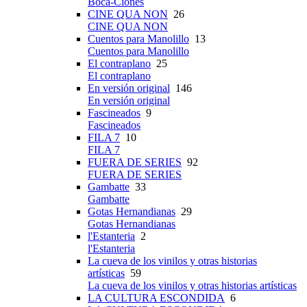
Boca-Ciones
CINE QUA NON
26
CINE QUA NON
Cuentos para Manolillo
13
Cuentos para Manolillo
El contraplano
25
El contraplano
En versión original
146
En versión original
Fascineados
9
Fascineados
FILA 7
10
FILA 7
FUERA DE SERIES
92
FUERA DE SERIES
Gambatte
33
Gambatte
Gotas Hernandianas
29
Gotas Hernandianas
l'Estanteria
2
l'Estanteria
La cueva de los vinilos y otras historias
artísticas
59
La cueva de los vinilos y otras historias artísticas
LA CULTURA ESCONDIDA
6