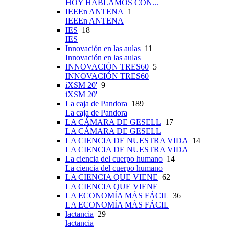
HOY HABLAMOS CON...
IEEEn ANTENA
1
IEEEn ANTENA
IES
18
IES
Innovación en las aulas
11
Innovación en las aulas
INNOVACIÓN TRES60
5
INNOVACIÓN TRES60
iXSM 20'
9
iXSM 20'
La caja de Pandora
189
La caja de Pandora
LA CÁMARA DE GESELL
17
LA CÁMARA DE GESELL
LA CIENCIA DE NUESTRA VIDA
14
LA CIENCIA DE NUESTRA VIDA
La ciencia del cuerpo humano
14
La ciencia del cuerpo humano
LA CIENCIA QUE VIENE
62
LA CIENCIA QUE VIENE
LA ECONOMÍA MÁS FÁCIL
36
LA ECONOMÍA MÁS FÁCIL
lactancia
29
lactancia