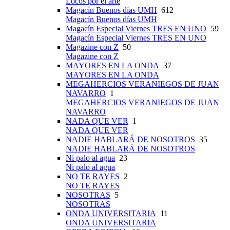
Locos por el arte
Magacín Buenos días UMH
612
Magacín Buenos días UMH
Magacín Especial Viernes TRES EN UNO
59
Magacín Especial Viernes TRES EN UNO
Magazine con Z
50
Magazine con Z
MAYORES EN LA ONDA
37
MAYORES EN LA ONDA
MEGAHERCIOS VERANIEGOS DE JUAN
NAVARRO
1
MEGAHERCIOS VERANIEGOS DE JUAN
NAVARRO
NADA QUE VER
1
NADA QUE VER
NADIE HABLARÁ DE NOSOTROS
35
NADIE HABLARÁ DE NOSOTROS
Ni palo al agua
23
Ni palo al agua
NO TE RAYES
2
NO TE RAYES
NOSOTRAS
5
NOSOTRAS
ONDA UNIVERSITARIA
11
ONDA UNIVERSITARIA