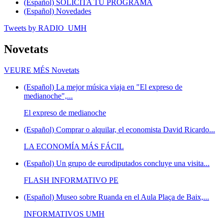
(Español) SOLICITA TU PROGRAMA
(Español) Novedades
Tweets by RADIO_UMH
Novetats
VEURE MÉS
Novetats
(Español) La mejor música viaja en "El expreso de
medianoche",...
El expreso de medianoche
(Español) Comprar o alquilar, el economista David Ricardo...
LA ECONOMÍA MÁS FÁCIL
(Español) Un grupo de eurodiputados concluye una visita...
FLASH INFORMATIVO PE
(Español) Museo sobre Ruanda en el Aula Plaça de Baix,...
INFORMATIVOS UMH