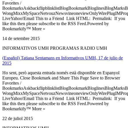
Favorites /
BookmarksAskbackflipblinklistBlogBookmarkBloglinesBlogMarksB
WongMixxMySpaceNetvouzNewsvineoneviewOnlyWirePlugIMPropell
LiveYahoo!Email This to a Friend Link HTML: Permalink: If you
like this then please subscribe to the RSS Feed.Powered by
Bookmarkify™ More »
14 de setembre 2015
INFORMATIVOS UMH PROGRAMAS RADIO UMH
(Español) Tatiana Sentamans en Informativos UMH, 17 de julio de
2015
Ho sent, però aquesta entrada només està disponible en Espanyol
Europeu. Close Bookmark and Share This Page Save to Browser
Favorites /
BookmarksAskbackflipblinklistBlogBookmarkBloglinesBlogMarksB
WongMixxMySpaceNetvouzNewsvineoneviewOnlyWirePlugIMPropell
LiveYahoo!Email This to a Friend Link HTML: Permalink: If you
like this then please subscribe to the RSS Feed.Powered by
Bookmarkify™ More »
22 de juliol 2015