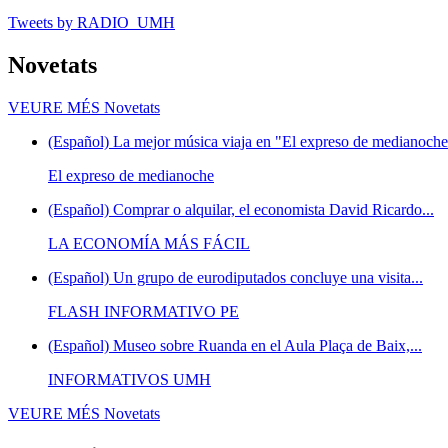
Tweets by RADIO_UMH
Novetats
VEURE MÉS
Novetats
(Español) La mejor música viaja en "El expreso de medianoche"
El expreso de medianoche
(Español) Comprar o alquilar, el economista David Ricardo...
LA ECONOMÍA MÁS FÁCIL
(Español) Un grupo de eurodiputados concluye una visita...
FLASH INFORMATIVO PE
(Español) Museo sobre Ruanda en el Aula Plaça de Baix,...
INFORMATIVOS UMH
VEURE MÉS
Novetats