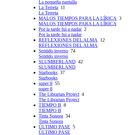
La pequeña pantalla
La Terreta
11
La Terreta
MALOS TIEMPOS PARA LA LÍRICA
3
MALOS TIEMPOS PARA LA LÍRICA
Por la tarde fui a nadar
2
Por la tarde fui a nadar
REFLEXIONES DEL ALMA
12
REFLEXIONES DEL ALMA
Sentido inverso
74
Sentido inverso
SLUMBERLAND
42
SLUMBERLAND
Starbooks
37
Starbooks
super 8
55
super 8
The Librarian Project
4
The Librarian Project
TIEMPO B
8
TIEMPO B
Tinta Sonora
34
Tinta Sonora
ÚLTIMO PASE
5
ÚLTIMO PASE