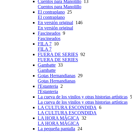
Cuentos para Manolillo
13
Cuentos para Manolillo
El contraplano
25
El contraplano
En versión original
146
En versión original
Fascineados
9
Fascineados
FILA 7
10
FILA 7
FUERA DE SERIES
92
FUERA DE SERIES
Gambatte
33
Gambatte
Gotas Hernandianas
29
Gotas Hernandianas
l'Estanteria
2
l'Estanteria
La cueva de los vinilos y otras historias artísticas
5
La cueva de los vinilos y otras historias artísticas
LA CULTURA ESCONDIDA
6
LA CULTURA ESCONDIDA
LA HORA MÁGICA
32
LA HORA MÁGICA
La pequeña pantalla
24