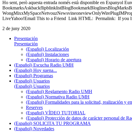
Ho sent, però aquesta entrada només està disponible en Espanyol Eu
BookmarksAskbackflipblinklistBlogBookmarkBloglinesBlogMarksB
WongMixxMySpaceNetvouzNewsvineoneviewOnlyWirePlugIMPropell
LiveYahoo!Email This to a Friend Link HTML: Permalink: If you li
2 de juny 2020
Presentación
Presentación
(Español) Localización
(Español) Instalaciones
(Español) Horario de apertura
(Español) Escucha Radio UMH
(Español) Hoy suena...
(Español) Programas
(Español) Usuarios
(Español) Usuarios
(Español) Reglamento Radio UMH
(Español) Normativa Radio UMH
(Español) Formalidades para la solicitud, realización 
Reserves
(Español) VÍDEO TUTORIAL
(Español) Protección de datos de carácter personal de 
(Español) SOLICITA TU PROGRAMA
(Español) Novedades