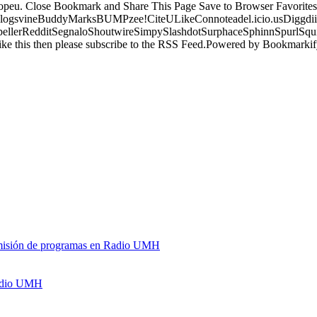
ropeu. Close Bookmark and Share This Page Save to Browser Favorites
logsvineBuddyMarksBUMPzee!CiteULikeConnoteadel.icio.usDiggdii
erRedditSegnaloShoutwireSimpySlashdotSurphaceSphinnSpurlSqu
ke this then please subscribe to the RSS Feed.Powered by Bookmark
y emisión de programas en Radio UMH
Radio UMH