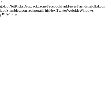
 /
goDotNetKicksDropJackdzoneFacebookFarkFavesFriendsitefolkd.com
idooStumbleUponTechnoratiThisNextTwitterWebrideWindows
ify™ More »