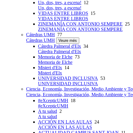
Un, dos, tres, a escena!
12
Un, dos, tres, a escena!
VIDAS ENTRE LIBROS
15
VIDAS ENTRE LIBROS
ZINEMANÍA CON ANTONIO SEMPERE
25
ZINEMANÍA CON ANTONIO SEMPERE
Cátedras UMH
77
Cátedras UMH
Veure més
Cátedra Palmeral d'Elx
34
Cátedra Palmeral d'Elx
Memoria de Elche
73
Memoria de Elche
Misteri d'Elx
14
Misteri d'Elx
UNIVERSIDAD INCLUSIVA
53
UNIVERSIDAD INCLUSIVA
Ciencia, Economía, Investigación, Medio Ambiente y Te
Ciencia, Economía, Investigación, Medio Ambiente y Te
#eXcepticUMH
18
#eXcepticUMH
A tu salud
2
A tu salud
ACCIÓN EN LAS AULAS
24
ACCIÓN EN LAS AULAS
ACTUALIDAD CAMPUS SANT JOAN
11