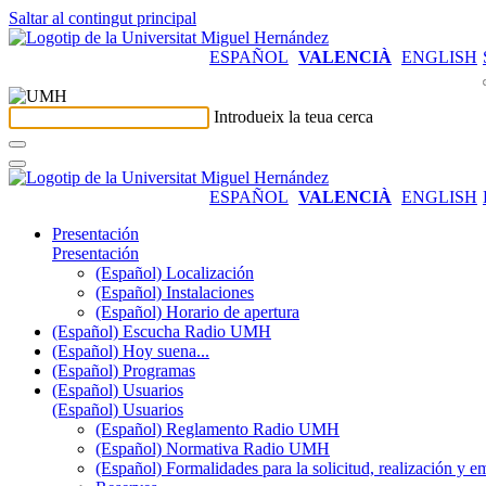
Saltar al contingut principal
ESPAÑOL
VALENCIÀ
ENGLISH
Introdueix la teua cerca
ESPAÑOL
VALENCIÀ
ENGLISH
Presentación
Presentación
(Español) Localización
(Español) Instalaciones
(Español) Horario de apertura
(Español) Escucha Radio UMH
(Español) Hoy suena...
(Español) Programas
(Español) Usuarios
(Español) Usuarios
(Español) Reglamento Radio UMH
(Español) Normativa Radio UMH
(Español) Formalidades para la solicitud, realización 