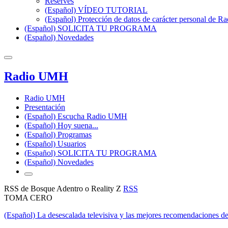
Reserves
(Español) VÍDEO TUTORIAL
(Español) Protección de datos de carácter personal de 
(Español) SOLICITA TU PROGRAMA
(Español) Novedades
Radio UMH
Radio UMH
Presentación
(Español) Escucha Radio UMH
(Español) Hoy suena...
(Español) Programas
(Español) Usuarios
(Español) SOLICITA TU PROGRAMA
(Español) Novedades
RSS de Bosque Adentro o Reality Z
RSS
TOMA CERO
(Español) La desescalada televisiva y las mejores recomendaciones d