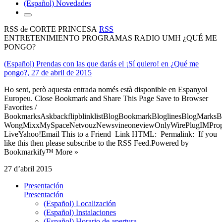
(Español) Novedades
RSS de CORTE PRINCESA
RSS
ENTRETENIMIENTO PROGRAMAS RADIO UMH ¿QUÉ ME
PONGO?
(Español) Prendas con las que darás el ¡Sí quiero! en ¿Qué me
pongo?, 27 de abril de 2015
Ho sent, però aquesta entrada només està disponible en Espanyol
Europeu. Close Bookmark and Share This Page Save to Browser
Favorites /
BookmarksAskbackflipblinklistBlogBookmarkBloglinesBlogMarksB
WongMixxMySpaceNetvouzNewsvineoneviewOnlyWirePlugIMPropell
LiveYahoo!Email This to a Friend Link HTML: Permalink: If you
like this then please subscribe to the RSS Feed.Powered by
Bookmarkify™ More »
27 d’abril 2015
Presentación
Presentación
(Español) Localización
(Español) Instalaciones
(Español) Horario de apertura