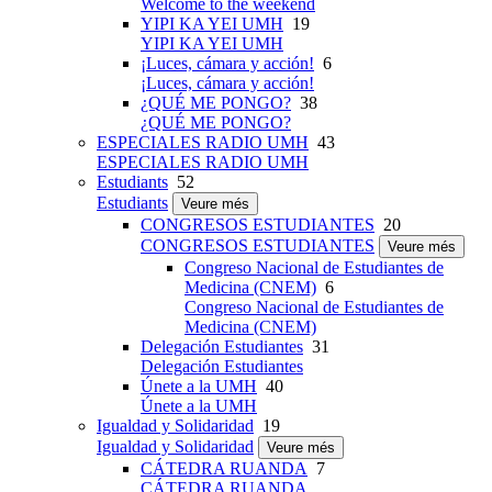
Welcome to the weekend
YIPI KA YEI UMH
19
YIPI KA YEI UMH
¡Luces, cámara y acción!
6
¡Luces, cámara y acción!
¿QUÉ ME PONGO?
38
¿QUÉ ME PONGO?
ESPECIALES RADIO UMH
43
ESPECIALES RADIO UMH
Estudiants
52
Estudiants
Veure més
CONGRESOS ESTUDIANTES
20
CONGRESOS ESTUDIANTES
Veure més
Congreso Nacional de Estudiantes de
Medicina (CNEM)
6
Congreso Nacional de Estudiantes de
Medicina (CNEM)
Delegación Estudiantes
31
Delegación Estudiantes
Únete a la UMH
40
Únete a la UMH
Igualdad y Solidaridad
19
Igualdad y Solidaridad
Veure més
CÁTEDRA RUANDA
7
CÁTEDRA RUANDA