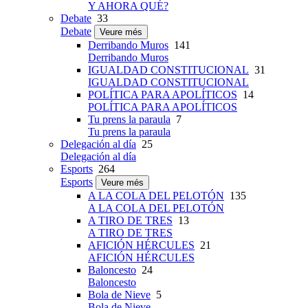
Y AHORA QUÉ?
Debate
33
Debate
Veure més
Derribando Muros
141
Derribando Muros
IGUALDAD CONSTITUCIONAL
31
IGUALDAD CONSTITUCIONAL
POLÍTICA PARA APOLÍTICOS
14
POLÍTICA PARA APOLÍTICOS
Tu prens la paraula
7
Tu prens la paraula
Delegación al día
25
Delegación al día
Esports
264
Esports
Veure més
A LA COLA DEL PELOTÓN
135
A LA COLA DEL PELOTÓN
A TIRO DE TRES
13
A TIRO DE TRES
AFICIÓN HÉRCULES
21
AFICIÓN HÉRCULES
Baloncesto
24
Baloncesto
Bola de Nieve
5
Bola de Nieve