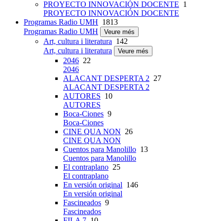
PROYECTO INNOVACIÓN DOCENTE
1
PROYECTO INNOVACIÓN DOCENTE
Programas Radio UMH
1813
Programas Radio UMH
Veure més
Art, cultura i literatura
142
Art, cultura i literatura
Veure més
2046
22
2046
ALACANT DESPERTA 2
27
ALACANT DESPERTA 2
AUTORES
10
AUTORES
Boca-Ciones
9
Boca-Ciones
CINE QUA NON
26
CINE QUA NON
Cuentos para Manolillo
13
Cuentos para Manolillo
El contraplano
25
El contraplano
En versión original
146
En versión original
Fascineados
9
Fascineados
FILA 7
10