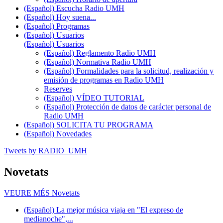
(Español) Escucha Radio UMH
(Español) Hoy suena...
(Español) Programas
(Español) Usuarios
(Español) Usuarios
(Español) Reglamento Radio UMH
(Español) Normativa Radio UMH
(Español) Formalidades para la solicitud, realización y
emisión de programas en Radio UMH
Reserves
(Español) VÍDEO TUTORIAL
(Español) Protección de datos de carácter personal de
Radio UMH
(Español) SOLICITA TU PROGRAMA
(Español) Novedades
Tweets by RADIO_UMH
Novetats
VEURE MÉS
Novetats
(Español) La mejor música viaja en "El expreso de
medianoche",...