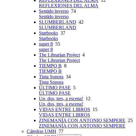
REFLEXIONES DEL ALMA
12
REFLEXIONES DEL ALMA
Sentido inverso
74
Sentido inverso
SLUMBERLAND
42
SLUMBERLAND
Starbooks
37
Starbooks
super 8
55
super 8
The Librarian Project
4
The Librarian Project
TIEMPO B
8
TIEMPO B
Tinta Sonora
34
Tinta Sonora
ÚLTIMO PASE
5
ÚLTIMO PASE
Un, dos, tres, a escena!
12
Un, dos, tres, a escena!
VIDAS ENTRE LIBROS
15
VIDAS ENTRE LIBROS
ZINEMANÍA CON ANTONIO SEMPERE
25
ZINEMANÍA CON ANTONIO SEMPERE
Cátedras UMH
77