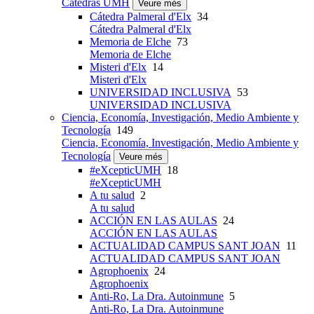
Cátedras UMH
Veure més
Cátedra Palmeral d'Elx
34
Cátedra Palmeral d'Elx
Memoria de Elche
73
Memoria de Elche
Misteri d'Elx
14
Misteri d'Elx
UNIVERSIDAD INCLUSIVA
53
UNIVERSIDAD INCLUSIVA
Ciencia, Economía, Investigación, Medio Ambiente y
Tecnología
149
Ciencia, Economía, Investigación, Medio Ambiente y
Tecnología
Veure més
#eXcepticUMH
18
#eXcepticUMH
A tu salud
2
A tu salud
ACCIÓN EN LAS AULAS
24
ACCIÓN EN LAS AULAS
ACTUALIDAD CAMPUS SANT JOAN
11
ACTUALIDAD CAMPUS SANT JOAN
Agrophoenix
24
Agrophoenix
Anti-Ro, La Dra. Autoinmune
5
Anti-Ro, La Dra. Autoinmune