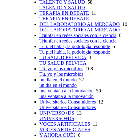
TALENTO Y SALUD
58
TALENTO Y SALUD
TERAPIA EN DEBATE
11
TERAPIA EN DEBATE
DEL LABORATORIO AL MERCADO
10
DEL LABORATORIO AL MERCADO
Triunfar en redes sociales con la ciencia
6
Triunfar en redes sociales con la ciencia
Tu piel habla, la podología responde
6
Tu piel habla, la podología responde
TU SALUD PÉLVICA
1
TU SALUD PÉLVICA
Tú, yo y los microbios
168
Tú, yo y los microbios
un día en el mundo
57
un día en el mundo
una ventana a la innovación
50
una ventana a la innovación
Universitarios Consumidores
12
Universitarios Consumidores
UNIVERSO+DS
13
UNIVERSO+DS
VOCES ARTIFICIALES
11
VOCES ARTIFICIALES
Y AHORA QUÉ?
6