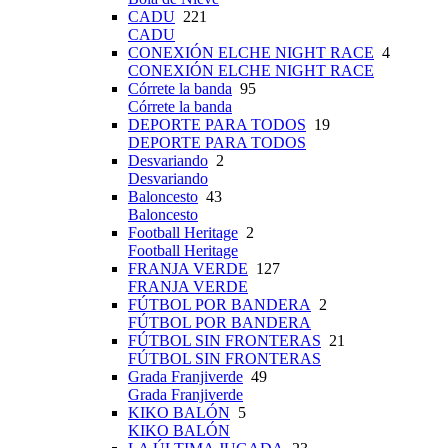
CADU
221
CADU
CONEXIÓN ELCHE NIGHT RACE
4
CONEXIÓN ELCHE NIGHT RACE
Córrete la banda
95
Córrete la banda
DEPORTE PARA TODOS
19
DEPORTE PARA TODOS
Desvariando
2
Desvariando
Baloncesto
43
Baloncesto
Football Heritage
2
Football Heritage
FRANJA VERDE
127
FRANJA VERDE
FÚTBOL POR BANDERA
2
FÚTBOL POR BANDERA
FÚTBOL SIN FRONTERAS
21
FÚTBOL SIN FRONTERAS
Grada Franjiverde
49
Grada Franjiverde
KIKO BALÓN
5
KIKO BALÓN