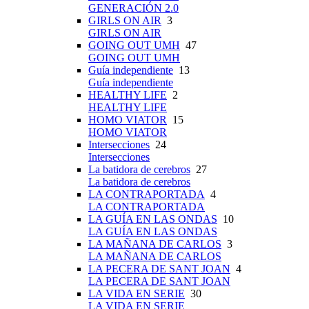
GENERACIÓN 2.0
GIRLS ON AIR
3
GIRLS ON AIR
GOING OUT UMH
47
GOING OUT UMH
Guía independiente
13
Guía independiente
HEALTHY LIFE
2
HEALTHY LIFE
HOMO VIATOR
15
HOMO VIATOR
Intersecciones
24
Intersecciones
La batidora de cerebros
27
La batidora de cerebros
LA CONTRAPORTADA
4
LA CONTRAPORTADA
LA GUÍA EN LAS ONDAS
10
LA GUÍA EN LAS ONDAS
LA MAÑANA DE CARLOS
3
LA MAÑANA DE CARLOS
LA PECERA DE SANT JOAN
4
LA PECERA DE SANT JOAN
LA VIDA EN SERIE
30
LA VIDA EN SERIE