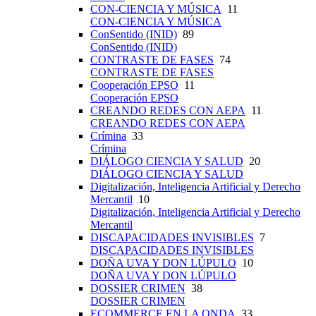
CON-CIENCIA Y MÚSICA
11
CON-CIENCIA Y MÚSICA
ConSentido (INID)
89
ConSentido (INID)
CONTRASTE DE FASES
74
CONTRASTE DE FASES
Cooperación EPSO
11
Cooperación EPSO
CREANDO REDES CON AEPA
11
CREANDO REDES CON AEPA
Crímina
33
Crímina
DIÁLOGO CIENCIA Y SALUD
20
DIÁLOGO CIENCIA Y SALUD
Digitalización, Inteligencia Artificial y Derecho
Mercantil
10
Digitalización, Inteligencia Artificial y Derecho
Mercantil
DISCAPACIDADES INVISIBLES
7
DISCAPACIDADES INVISIBLES
DOÑA UVA Y DON LÚPULO
10
DOÑA UVA Y DON LÚPULO
DOSSIER CRIMEN
38
DOSSIER CRIMEN
ECOMMERCE EN LA ONDA
33