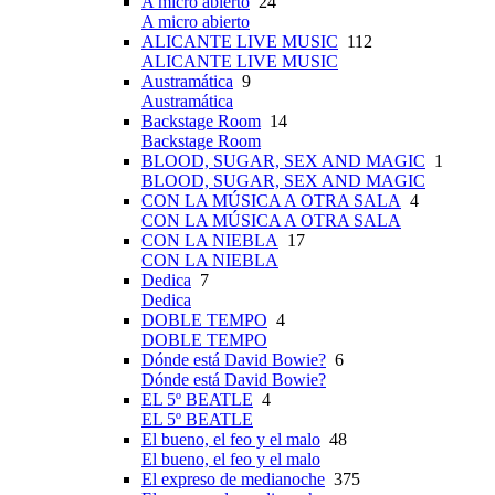
A micro abierto
24
A micro abierto
ALICANTE LIVE MUSIC
112
ALICANTE LIVE MUSIC
Austramática
9
Austramática
Backstage Room
14
Backstage Room
BLOOD, SUGAR, SEX AND MAGIC
1
BLOOD, SUGAR, SEX AND MAGIC
CON LA MÚSICA A OTRA SALA
4
CON LA MÚSICA A OTRA SALA
CON LA NIEBLA
17
CON LA NIEBLA
Dedica
7
Dedica
DOBLE TEMPO
4
DOBLE TEMPO
Dónde está David Bowie?
6
Dónde está David Bowie?
EL 5º BEATLE
4
EL 5º BEATLE
El bueno, el feo y el malo
48
El bueno, el feo y el malo
El expreso de medianoche
375