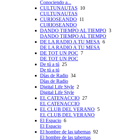
Conociendo a...
CULTUNAUTAS
10
CULTUNAUTAS
CURIOSEANDO
11
CURIOSEANDO
DANDO TIEMPO AL TIEMPO
3
DANDO TIEMPO AL TIEMPO
DE LA RADIO A TU MESA
6
DE LA RADIO A TU MESA
DE TOT UN POC
7
DE TOT UN POC
De tú a tú
25
De tú a tú
Días de Radio
34
Días de Radio
Digital Life Style
2
Digital Life Style
EL CATENACCIO
27
EL CATENACCIO
EL CLUB DEL VERANO
5
EL CLUB DEL VERANO
El Espacio
6
El Espacio
El hombre de las tabernas
92
El hombre de las tabernas