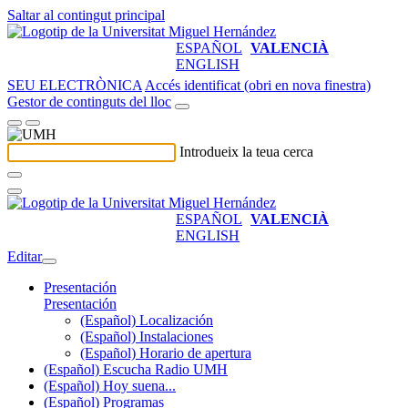
Saltar al contingut principal
ESPAÑOL
VALENCIÀ
ENGLISH
SEU ELECTRÒNICA
Accés identificat (obri en nova finestra)
Gestor de continguts del lloc
Introdueix la teua cerca
ESPAÑOL
VALENCIÀ
ENGLISH
Editar
Presentación
Presentación
(Español) Localización
(Español) Instalaciones
(Español) Horario de apertura
(Español) Escucha Radio UMH
(Español) Hoy suena...
(Español) Programas