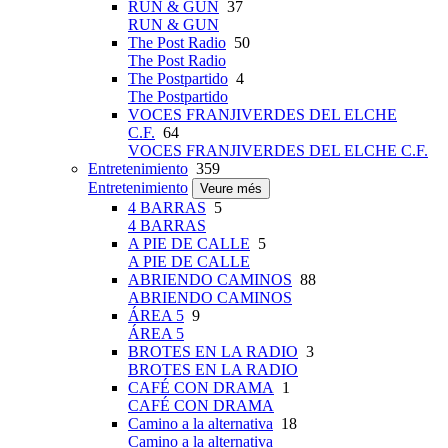
RUN & GUN
37
RUN & GUN
The Post Radio
50
The Post Radio
The Postpartido
4
The Postpartido
VOCES FRANJIVERDES DEL ELCHE
C.F.
64
VOCES FRANJIVERDES DEL ELCHE C.F.
Entretenimiento
359
Entretenimiento
Veure més
4 BARRAS
5
4 BARRAS
A PIE DE CALLE
5
A PIE DE CALLE
ABRIENDO CAMINOS
88
ABRIENDO CAMINOS
ÁREA 5
9
ÁREA 5
BROTES EN LA RADIO
3
BROTES EN LA RADIO
CAFÉ CON DRAMA
1
CAFÉ CON DRAMA
Camino a la alternativa
18
Camino a la alternativa