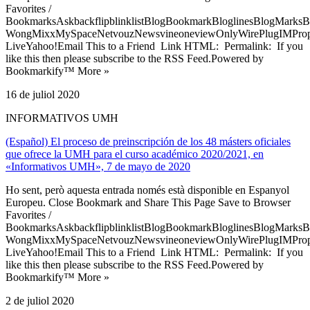
Favorites /
BookmarksAskbackflipblinklistBlogBookmarkBloglinesBlogMarksB
WongMixxMySpaceNetvouzNewsvineoneviewOnlyWirePlugIMPropell
LiveYahoo!Email This to a Friend Link HTML: Permalink: If you
like this then please subscribe to the RSS Feed.Powered by
Bookmarkify™ More »
16 de juliol 2020
INFORMATIVOS UMH
(Español) El proceso de preinscripción de los 48 másters oficiales
que ofrece la UMH para el curso académico 2020/2021, en
«Informativos UMH», 7 de mayo de 2020
Ho sent, però aquesta entrada només està disponible en Espanyol
Europeu. Close Bookmark and Share This Page Save to Browser
Favorites /
BookmarksAskbackflipblinklistBlogBookmarkBloglinesBlogMarksB
WongMixxMySpaceNetvouzNewsvineoneviewOnlyWirePlugIMPropell
LiveYahoo!Email This to a Friend Link HTML: Permalink: If you
like this then please subscribe to the RSS Feed.Powered by
Bookmarkify™ More »
2 de juliol 2020