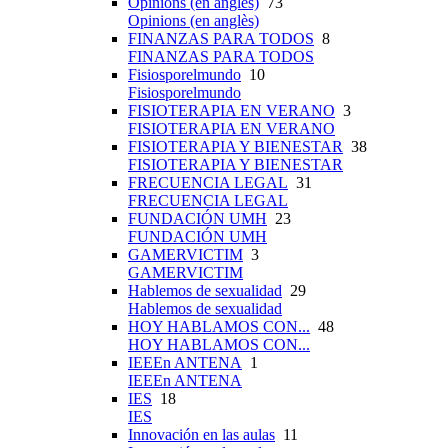
Opinions (en anglès)
73
Opinions (en anglès)
FINANZAS PARA TODOS
8
FINANZAS PARA TODOS
Fisiosporelmundo
10
Fisiosporelmundo
FISIOTERAPIA EN VERANO
3
FISIOTERAPIA EN VERANO
FISIOTERAPIA Y BIENESTAR
38
FISIOTERAPIA Y BIENESTAR
FRECUENCIA LEGAL
31
FRECUENCIA LEGAL
FUNDACIÓN UMH
23
FUNDACIÓN UMH
GAMERVICTIM
3
GAMERVICTIM
Hablemos de sexualidad
29
Hablemos de sexualidad
HOY HABLAMOS CON...
48
HOY HABLAMOS CON...
IEEEn ANTENA
1
IEEEn ANTENA
IES
18
IES
Innovación en las aulas
11