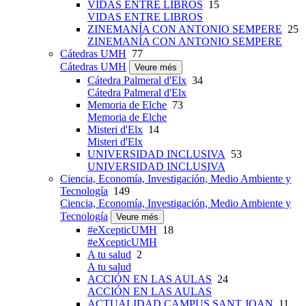
VIDAS ENTRE LIBROS
15
VIDAS ENTRE LIBROS
ZINEMANÍA CON ANTONIO SEMPERE
25
ZINEMANÍA CON ANTONIO SEMPERE
Cátedras UMH
77
Cátedras UMH
Veure més
Cátedra Palmeral d'Elx
34
Cátedra Palmeral d'Elx
Memoria de Elche
73
Memoria de Elche
Misteri d'Elx
14
Misteri d'Elx
UNIVERSIDAD INCLUSIVA
53
UNIVERSIDAD INCLUSIVA
Ciencia, Economía, Investigación, Medio Ambiente y
Tecnología
149
Ciencia, Economía, Investigación, Medio Ambiente y
Tecnología
Veure més
#eXcepticUMH
18
#eXcepticUMH
A tu salud
2
A tu salud
ACCIÓN EN LAS AULAS
24
ACCIÓN EN LAS AULAS
ACTUALIDAD CAMPUS SANT JOAN
11