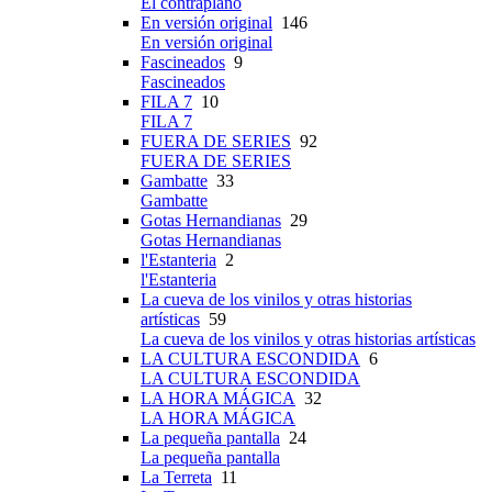
El contraplano
En versión original
146
En versión original
Fascineados
9
Fascineados
FILA 7
10
FILA 7
FUERA DE SERIES
92
FUERA DE SERIES
Gambatte
33
Gambatte
Gotas Hernandianas
29
Gotas Hernandianas
l'Estanteria
2
l'Estanteria
La cueva de los vinilos y otras historias
artísticas
59
La cueva de los vinilos y otras historias artísticas
LA CULTURA ESCONDIDA
6
LA CULTURA ESCONDIDA
LA HORA MÁGICA
32
LA HORA MÁGICA
La pequeña pantalla
24
La pequeña pantalla
La Terreta
11