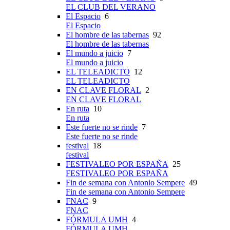
EL CLUB DEL VERANO
El Espacio
6
El Espacio
El hombre de las tabernas
92
El hombre de las tabernas
El mundo a juicio
7
El mundo a juicio
EL TELEADICTO
12
EL TELEADICTO
EN CLAVE FLORAL
2
EN CLAVE FLORAL
En ruta
10
En ruta
Este fuerte no se rinde
7
Este fuerte no se rinde
festival
18
festival
FESTIVALEO POR ESPAÑA
25
FESTIVALEO POR ESPAÑA
Fin de semana con Antonio Sempere
49
Fin de semana con Antonio Sempere
FNAC
9
FNAC
FÓRMULA UMH
4
FÓRMULA UMH