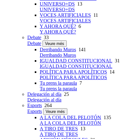
UNIVERSO+DS
13
UNIVERSO+DS
VOCES ARTIFICIALES
11
VOCES ARTIFICIALES
Y AHORA QUÉ?
6
Y AHORA QUÉ?
Debate
33
Debate
Veure més
Derribando Muros
141
Derribando Muros
IGUALDAD CONSTITUCIONAL
31
IGUALDAD CONSTITUCIONAL
POLÍTICA PARA APOLÍTICOS
14
POLÍTICA PARA APOLÍTICOS
Tu prens la paraula
7
Tu prens la paraula
Delegación al día
25
Delegación al día
Esports
264
Esports
Veure més
A LA COLA DEL PELOTÓN
135
A LA COLA DEL PELOTÓN
A TIRO DE TRES
13
A TIRO DE TRES