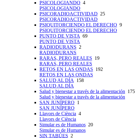
PSICOLOGIANDO
4
PSICOLOGIANDO
PSICORADIOACTIVIDAD
25
PSICORADIOACTIVIDAD
PSIQUITORCIENDO EL DERECHO
9
PSIQUITORCIENDO EL DERECHO
PUNTO DE VISTA
69
PUNTO DE VISTA
RADIODURANS
2
RADIODURANS
RARAS, PERO REALES
19
RARAS, PERO REALES
RETOS EN LAS ONDAS
192
RETOS EN LAS ONDAS
SALUD AL DÍA
158
SALUD AL DÍA
Salud y bienestar a través de la alimentación
175
Salud y bienestar a través de la alimentación
SAN JUNÍPERO
1
SAN JUNÍPERO
Llavors de Ciència
4
Llavors de Ciència
Simular es de Humanos
20
Simular es de Humanos
SIN TABÚES
2