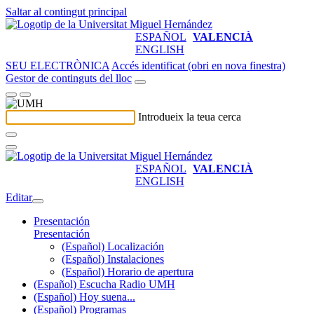
Saltar al contingut principal
ESPAÑOL
VALENCIÀ
ENGLISH
SEU ELECTRÒNICA
Accés identificat (obri en nova finestra)
Gestor de continguts del lloc
Introdueix la teua cerca
ESPAÑOL
VALENCIÀ
ENGLISH
Editar
Presentación
Presentación
(Español) Localización
(Español) Instalaciones
(Español) Horario de apertura
(Español) Escucha Radio UMH
(Español) Hoy suena...
(Español) Programas