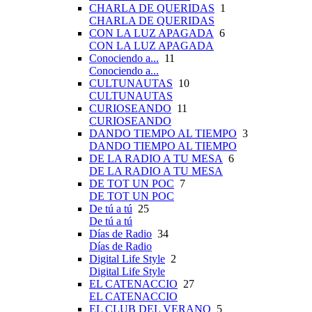
CHARLA DE QUERIDAS
1
CHARLA DE QUERIDAS
CON LA LUZ APAGADA
6
CON LA LUZ APAGADA
Conociendo a...
11
Conociendo a...
CULTUNAUTAS
10
CULTUNAUTAS
CURIOSEANDO
11
CURIOSEANDO
DANDO TIEMPO AL TIEMPO
3
DANDO TIEMPO AL TIEMPO
DE LA RADIO A TU MESA
6
DE LA RADIO A TU MESA
DE TOT UN POC
7
DE TOT UN POC
De tú a tú
25
De tú a tú
Días de Radio
34
Días de Radio
Digital Life Style
2
Digital Life Style
EL CATENACCIO
27
EL CATENACCIO
EL CLUB DEL VERANO
5