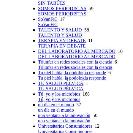
SIN TABÚES
SOMOS PERIODISTAS
59
SOMOS PERIODISTAS
SoVanFiC
17
SoVanFiC
TALENTO Y SALUD
58
TALENTO Y SALUD
TERAPIA EN DEBATE
11
TERAPIA EN DEBATE
DEL LABORATORIO AL MERCADO
10
DEL LABORATORIO AL MERCADO
Triunfar en redes sociales con la ciencia
6
Triunfar en redes sociales con la ciencia
Tu piel habla, la podología responde
6
Tu piel habla, la podología responde
TU SALUD PÉLVICA
1
TU SALUD PÉLVICA
Tú, yo y los microbios
168
Tú, yo y los microbios
un día en el mundo
57
un día en el mundo
una ventana a la innovación
50
una ventana a la innovación
Universitarios Consumidores
12
Universitarios Consumidores