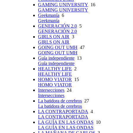
GAMING UNIVERSITY
16
GAMING UNIVERSITY
Geekmanía
6
Geekmanía
GENERACIÓN 2.0
5
GENERACIÓN 2.0
GIRLS ON AIR
3
GIRLS ON AIR
GOING OUT UMH
47
GOING OUT UMH
Guía independiente
13
Guía independiente
HEALTHY LIFE
2
HEALTHY LIFE
HOMO VIATOR
15
HOMO VIATOR
Intersecciones
24
Intersecciones
La batidora de cerebros
27
La batidora de cerebros
LA CONTRAPORTADA
4
LA CONTRAPORTADA
LA GUÍA EN LAS ONDAS
10
LA GUÍA EN LAS ONDAS
LA MAÑANA DE CARLOS
3