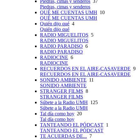
Piedras, cimas y senderos
37
Piedras, cimas y senderos
QUÉ ME CUENTAS UMH
10
QUÉ ME CUENTAS UMH
Quién dijo qué
4
Quién dijo qué
RADIO MIGUELITOS
5
RADIO MIGUELITOS
RADIO PARADISO
6
RADIO PARADISO
RADIOCINE
6
RADIOCINE
RECUERDOS EN EL AIRE-CASAVERDE
9
RECUERDOS EN EL AIRE-CASAVERDE
SONIDO AMBIENTE
11
SONIDO AMBIENTE
STRANGER FILMS
8
STRANGER FILMS
Súbete a la Radio UMH
125
Súbete a la Radio UMH
Tal día como hoy
20
Tal día como hoy
TANTEANDO EL PÓDCAST
1
TANTEANDO EL PÓDCAST
TE ACUERDAS DE...
7