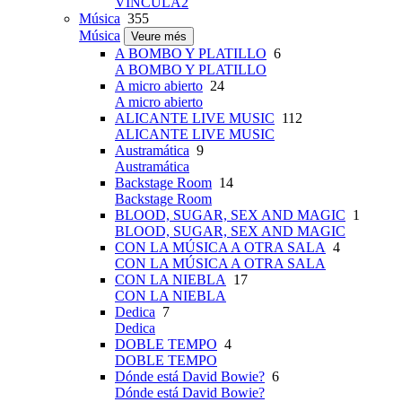
VINCULA2
Música
355
Música
Veure més
A BOMBO Y PLATILLO
6
A BOMBO Y PLATILLO
A micro abierto
24
A micro abierto
ALICANTE LIVE MUSIC
112
ALICANTE LIVE MUSIC
Austramática
9
Austramática
Backstage Room
14
Backstage Room
BLOOD, SUGAR, SEX AND MAGIC
1
BLOOD, SUGAR, SEX AND MAGIC
CON LA MÚSICA A OTRA SALA
4
CON LA MÚSICA A OTRA SALA
CON LA NIEBLA
17
CON LA NIEBLA
Dedica
7
Dedica
DOBLE TEMPO
4
DOBLE TEMPO
Dónde está David Bowie?
6
Dónde está David Bowie?