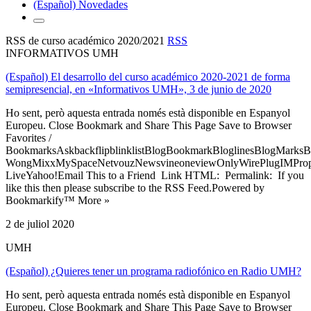
(Español) Novedades
RSS de curso académico 2020/2021
RSS
INFORMATIVOS UMH
(Español) El desarrollo del curso académico 2020-2021 de forma
semipresencial, en «Informativos UMH», 3 de junio de 2020
Ho sent, però aquesta entrada només està disponible en Espanyol
Europeu. Close Bookmark and Share This Page Save to Browser
Favorites /
BookmarksAskbackflipblinklistBlogBookmarkBloglinesBlogMarksB
WongMixxMySpaceNetvouzNewsvineoneviewOnlyWirePlugIMPropell
LiveYahoo!Email This to a Friend Link HTML: Permalink: If you
like this then please subscribe to the RSS Feed.Powered by
Bookmarkify™ More »
2 de juliol 2020
UMH
(Español) ¿Quieres tener un programa radiofónico en Radio UMH?
Ho sent, però aquesta entrada només està disponible en Espanyol
Europeu. Close Bookmark and Share This Page Save to Browser