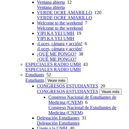
Ventana abierta
12
Ventana abierta
VERDE OCRE AMARILLO
120
VERDE OCRE AMARILLO
Welcome to the weekend
7
Welcome to the weekend
YIPI KA YEI UMH
19
YIPI KA YEI UMH
¡Luces, cámara y acción!
6
¡Luces, cámara y acción!
¿QUÉ ME PONGO?
38
¿QUÉ ME PONGO?
ESPECIALES RADIO UMH
43
ESPECIALES RADIO UMH
Estudiants
52
Estudiants
Veure més
CONGRESOS ESTUDIANTES
20
CONGRESOS ESTUDIANTES
Veure més
Congreso Nacional de Estudiantes de
Medicina (CNEM)
6
Congreso Nacional de Estudiantes de
Medicina (CNEM)
Delegación Estudiantes
31
Delegación Estudiantes
Únete a la UMH
40