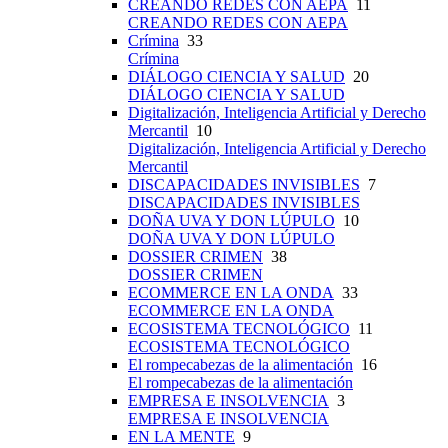
CREANDO REDES CON AEPA
11
CREANDO REDES CON AEPA
Crímina
33
Crímina
DIÁLOGO CIENCIA Y SALUD
20
DIÁLOGO CIENCIA Y SALUD
Digitalización, Inteligencia Artificial y Derecho
Mercantil
10
Digitalización, Inteligencia Artificial y Derecho
Mercantil
DISCAPACIDADES INVISIBLES
7
DISCAPACIDADES INVISIBLES
DOÑA UVA Y DON LÚPULO
10
DOÑA UVA Y DON LÚPULO
DOSSIER CRIMEN
38
DOSSIER CRIMEN
ECOMMERCE EN LA ONDA
33
ECOMMERCE EN LA ONDA
ECOSISTEMA TECNOLÓGICO
11
ECOSISTEMA TECNOLÓGICO
El rompecabezas de la alimentación
16
El rompecabezas de la alimentación
EMPRESA E INSOLVENCIA
3
EMPRESA E INSOLVENCIA
EN LA MENTE
9