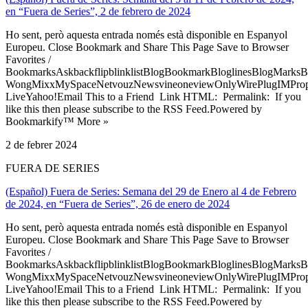
en “Fuera de Series”, 2 de febrero de 2024
Ho sent, però aquesta entrada només està disponible en Espanyol
Europeu. Close Bookmark and Share This Page Save to Browser
Favorites /
BookmarksAskbackflipblinklistBlogBookmarkBloglinesBlogMarksB
WongMixxMySpaceNetvouzNewsvineoneviewOnlyWirePlugIMPropell
LiveYahoo!Email This to a Friend Link HTML: Permalink: If you
like this then please subscribe to the RSS Feed.Powered by
Bookmarkify™ More »
2 de febrer 2024
FUERA DE SERIES
(Español) Fuera de Series: Semana del 29 de Enero al 4 de Febrero
de 2024, en “Fuera de Series”, 26 de enero de 2024
Ho sent, però aquesta entrada només està disponible en Espanyol
Europeu. Close Bookmark and Share This Page Save to Browser
Favorites /
BookmarksAskbackflipblinklistBlogBookmarkBloglinesBlogMarksB
WongMixxMySpaceNetvouzNewsvineoneviewOnlyWirePlugIMPropell
LiveYahoo!Email This to a Friend Link HTML: Permalink: If you
like this then please subscribe to the RSS Feed.Powered by