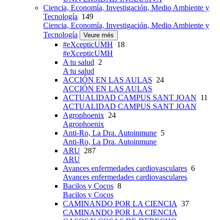
Ciencia, Economía, Investigación, Medio Ambiente y
Tecnología
149
Ciencia, Economía, Investigación, Medio Ambiente y
Tecnología
Veure més
#eXcepticUMH
18
#eXcepticUMH
A tu salud
2
A tu salud
ACCIÓN EN LAS AULAS
24
ACCIÓN EN LAS AULAS
ACTUALIDAD CAMPUS SANT JOAN
11
ACTUALIDAD CAMPUS SANT JOAN
Agrophoenix
24
Agrophoenix
Anti-Ro, La Dra. Autoinmune
5
Anti-Ro, La Dra. Autoinmune
ARU
287
ARU
Avances enfermedades cardiovasculares
6
Avances enfermedades cardiovasculares
Bacilos y Cocos
8
Bacilos y Cocos
CAMINANDO POR LA CIENCIA
37
CAMINANDO POR LA CIENCIA