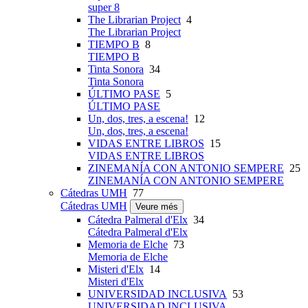
super 8
The Librarian Project
4
The Librarian Project
TIEMPO B
8
TIEMPO B
Tinta Sonora
34
Tinta Sonora
ÚLTIMO PASE
5
ÚLTIMO PASE
Un, dos, tres, a escena!
12
Un, dos, tres, a escena!
VIDAS ENTRE LIBROS
15
VIDAS ENTRE LIBROS
ZINEMANÍA CON ANTONIO SEMPERE
25
ZINEMANÍA CON ANTONIO SEMPERE
Cátedras UMH
77
Cátedras UMH
Veure més
Cátedra Palmeral d'Elx
34
Cátedra Palmeral d'Elx
Memoria de Elche
73
Memoria de Elche
Misteri d'Elx
14
Misteri d'Elx
UNIVERSIDAD INCLUSIVA
53
UNIVERSIDAD INCLUSIVA