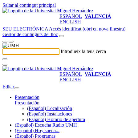
Saltar al contingut principal
ESPAÑOL
VALENCIÀ
ENGLISH
SEU ELECTRÒNICA
Accés identificat (obri en nova finestra)
Gestor de continguts del lloc
Introdueix la teua cerca
ESPAÑOL
VALENCIÀ
ENGLISH
Editar
Presentación
Presentación
(Español) Localización
(Español) Instalaciones
(Español) Horario de apertura
(Español) Escucha Radio UMH
(Español) Hoy suena...
(Español) Programas