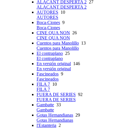
ALACANT DESPERTA 2
27
ALACANT DESPERTA 2
AUTORES
10
AUTORES
Boca-Ciones
9
Boca-Ciones
CINE QUA NON
26
CINE QUA NON
Cuentos para Manolillo
13
Cuentos para Manolillo
El contraplano
25
El contraplano
En versión original
146
En versión original
Fascineados
9
Fascineados
FILA 7
10
FILA 7
FUERA DE SERIES
92
FUERA DE SERIES
Gambatte
33
Gambatte
Gotas Hernandianas
29
Gotas Hernandianas
l'Estanteria
2