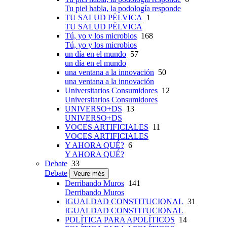
Tu piel habla, la podología responde
TU SALUD PÉLVICA
1
TU SALUD PÉLVICA
Tú, yo y los microbios
168
Tú, yo y los microbios
un día en el mundo
57
un día en el mundo
una ventana a la innovación
50
una ventana a la innovación
Universitarios Consumidores
12
Universitarios Consumidores
UNIVERSO+DS
13
UNIVERSO+DS
VOCES ARTIFICIALES
11
VOCES ARTIFICIALES
Y AHORA QUÉ?
6
Y AHORA QUÉ?
Debate
33
Debate
Veure més
Derribando Muros
141
Derribando Muros
IGUALDAD CONSTITUCIONAL
31
IGUALDAD CONSTITUCIONAL
POLÍTICA PARA APOLÍTICOS
14