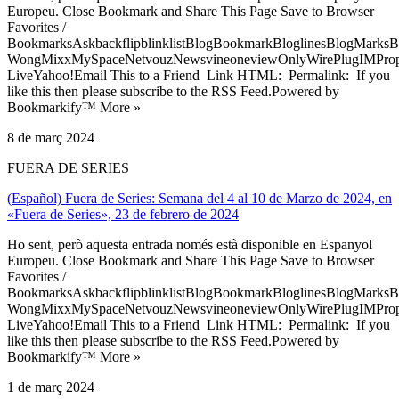
Europeu. Close Bookmark and Share This Page Save to Browser
Favorites /
BookmarksAskbackflipblinklistBlogBookmarkBloglinesBlogMarksB
WongMixxMySpaceNetvouzNewsvineoneviewOnlyWirePlugIMPropell
LiveYahoo!Email This to a Friend Link HTML: Permalink: If you
like this then please subscribe to the RSS Feed.Powered by
Bookmarkify™ More »
8 de març 2024
FUERA DE SERIES
(Español) Fuera de Series: Semana del 4 al 10 de Marzo de 2024, en
«Fuera de Series», 23 de febrero de 2024
Ho sent, però aquesta entrada només està disponible en Espanyol
Europeu. Close Bookmark and Share This Page Save to Browser
Favorites /
BookmarksAskbackflipblinklistBlogBookmarkBloglinesBlogMarksB
WongMixxMySpaceNetvouzNewsvineoneviewOnlyWirePlugIMPropell
LiveYahoo!Email This to a Friend Link HTML: Permalink: If you
like this then please subscribe to the RSS Feed.Powered by
Bookmarkify™ More »
1 de març 2024