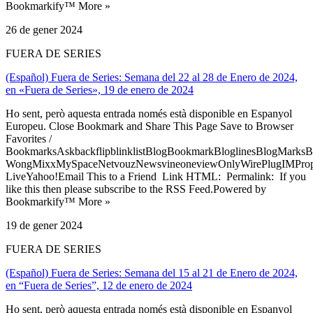
Bookmarkify™ More »
26 de gener 2024
FUERA DE SERIES
(Español) Fuera de Series: Semana del 22 al 28 de Enero de 2024,
en «Fuera de Series», 19 de enero de 2024
Ho sent, però aquesta entrada només està disponible en Espanyol
Europeu. Close Bookmark and Share This Page Save to Browser
Favorites /
BookmarksAskbackflipblinklistBlogBookmarkBloglinesBlogMarksB
WongMixxMySpaceNetvouzNewsvineoneviewOnlyWirePlugIMPropell
LiveYahoo!Email This to a Friend Link HTML: Permalink: If you
like this then please subscribe to the RSS Feed.Powered by
Bookmarkify™ More »
19 de gener 2024
FUERA DE SERIES
(Español) Fuera de Series: Semana del 15 al 21 de Enero de 2024,
en “Fuera de Series”, 12 de enero de 2024
Ho sent, però aquesta entrada només està disponible en Espanyol