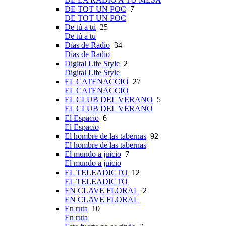
DE TOT UN POC
7
DE TOT UN POC
De tú a tú
25
De tú a tú
Días de Radio
34
Días de Radio
Digital Life Style
2
Digital Life Style
EL CATENACCIO
27
EL CATENACCIO
EL CLUB DEL VERANO
5
EL CLUB DEL VERANO
El Espacio
6
El Espacio
El hombre de las tabernas
92
El hombre de las tabernas
El mundo a juicio
7
El mundo a juicio
EL TELEADICTO
12
EL TELEADICTO
EN CLAVE FLORAL
2
EN CLAVE FLORAL
En ruta
10
En ruta