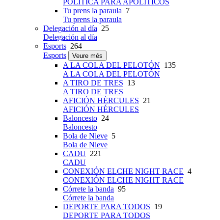
POLÍTICA PARA APOLÍTICOS
Tu prens la paraula
7
Tu prens la paraula
Delegación al día
25
Delegación al día
Esports
264
Esports
Veure més
A LA COLA DEL PELOTÓN
135
A LA COLA DEL PELOTÓN
A TIRO DE TRES
13
A TIRO DE TRES
AFICIÓN HÉRCULES
21
AFICIÓN HÉRCULES
Baloncesto
24
Baloncesto
Bola de Nieve
5
Bola de Nieve
CADU
221
CADU
CONEXIÓN ELCHE NIGHT RACE
4
CONEXIÓN ELCHE NIGHT RACE
Córrete la banda
95
Córrete la banda
DEPORTE PARA TODOS
19
DEPORTE PARA TODOS