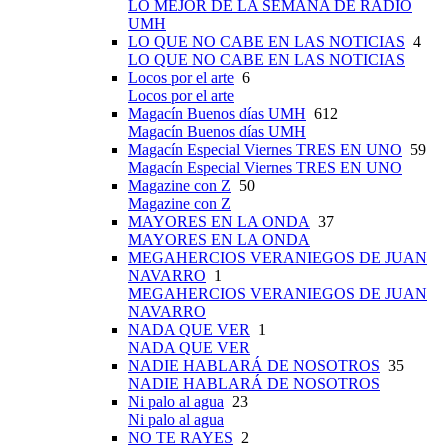
LO MEJOR DE LA SEMANA DE RADIO
UMH
LO QUE NO CABE EN LAS NOTICIAS
4
LO QUE NO CABE EN LAS NOTICIAS
Locos por el arte
6
Locos por el arte
Magacín Buenos días UMH
612
Magacín Buenos días UMH
Magacín Especial Viernes TRES EN UNO
59
Magacín Especial Viernes TRES EN UNO
Magazine con Z
50
Magazine con Z
MAYORES EN LA ONDA
37
MAYORES EN LA ONDA
MEGAHERCIOS VERANIEGOS DE JUAN
NAVARRO
1
MEGAHERCIOS VERANIEGOS DE JUAN
NAVARRO
NADA QUE VER
1
NADA QUE VER
NADIE HABLARÁ DE NOSOTROS
35
NADIE HABLARÁ DE NOSOTROS
Ni palo al agua
23
Ni palo al agua
NO TE RAYES
2