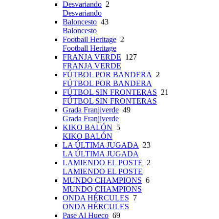
Desvariando
2
Desvariando
Baloncesto
43
Baloncesto
Football Heritage
2
Football Heritage
FRANJA VERDE
127
FRANJA VERDE
FÚTBOL POR BANDERA
2
FÚTBOL POR BANDERA
FÚTBOL SIN FRONTERAS
21
FÚTBOL SIN FRONTERAS
Grada Franjiverde
49
Grada Franjiverde
KIKO BALÓN
5
KIKO BALÓN
LA ÚLTIMA JUGADA
23
LA ÚLTIMA JUGADA
LAMIENDO EL POSTE
2
LAMIENDO EL POSTE
MUNDO CHAMPIONS
6
MUNDO CHAMPIONS
ONDA HÉRCULES
7
ONDA HÉRCULES
Pase Al Hueco
69