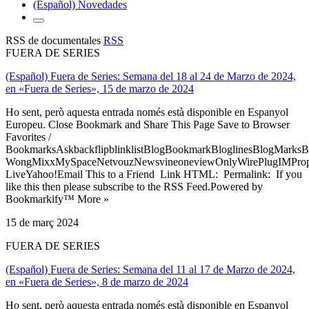
(Español) Novedades
RSS de documentales
RSS
FUERA DE SERIES
(Español) Fuera de Series: Semana del 18 al 24 de Marzo de 2024,
en «Fuera de Series», 15 de marzo de 2024
Ho sent, però aquesta entrada només està disponible en Espanyol
Europeu. Close Bookmark and Share This Page Save to Browser
Favorites /
BookmarksAskbackflipblinklistBlogBookmarkBloglinesBlogMarksB
WongMixxMySpaceNetvouzNewsvineoneviewOnlyWirePlugIMPropell
LiveYahoo!Email This to a Friend Link HTML: Permalink: If you
like this then please subscribe to the RSS Feed.Powered by
Bookmarkify™ More »
15 de març 2024
FUERA DE SERIES
(Español) Fuera de Series: Semana del 11 al 17 de Marzo de 2024,
en «Fuera de Series», 8 de marzo de 2024
Ho sent, però aquesta entrada només està disponible en Espanyol