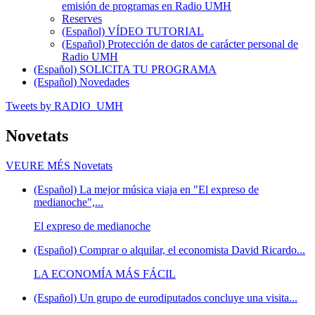
emisión de programas en Radio UMH
Reserves
(Español) VÍDEO TUTORIAL
(Español) Protección de datos de carácter personal de
Radio UMH
(Español) SOLICITA TU PROGRAMA
(Español) Novedades
Tweets by RADIO_UMH
Novetats
VEURE MÉS
Novetats
(Español) La mejor música viaja en "El expreso de
medianoche",...
El expreso de medianoche
(Español) Comprar o alquilar, el economista David Ricardo...
LA ECONOMÍA MÁS FÁCIL
(Español) Un grupo de eurodiputados concluye una visita...