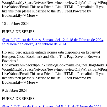
WongMixxMySpaceNetvouzNewsvineoneviewOnlyWirePlugIMPropell
LiveYahoo!Email This to a Friend Link HTML: Permalink: If you
like this then please subscribe to the RSS Feed.Powered by
Bookmarkify™ More »
16 de febrer 2024
FUERA DE SERIES
(Español) Fuera de Series: Semana del 12 al 18 de Febrero de 2024,
en “Fuera de Series”, 9 de febrero de 2024
Ho sent, però aquesta entrada només està disponible en Espanyol
Europeu. Close Bookmark and Share This Page Save to Browser
Favorites /
BookmarksAskbackflipblinklistBlogBookmarkBloglinesBlogMarksB
WongMixxMySpaceNetvouzNewsvineoneviewOnlyWirePlugIMPropell
LiveYahoo!Email This to a Friend Link HTML: Permalink: If you
like this then please subscribe to the RSS Feed.Powered by
Bookmarkify™ More »
9 de febrer 2024
FUERA DE SERIES
(Español) Fuera de Series: Semana del 5 al 11 de Febrero de 2024,