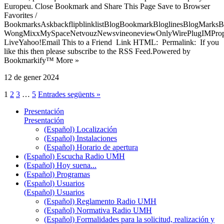
Europeu. Close Bookmark and Share This Page Save to Browser
Favorites /
BookmarksAskbackflipblinklistBlogBookmarkBloglinesBlogMarksB
WongMixxMySpaceNetvouzNewsvineoneviewOnlyWirePlugIMPropell
LiveYahoo!Email This to a Friend Link HTML: Permalink: If you
like this then please subscribe to the RSS Feed.Powered by
Bookmarkify™ More »
12 de gener 2024
1
2
3
…
5
Entrades següents »
Presentación
Presentación
(Español) Localización
(Español) Instalaciones
(Español) Horario de apertura
(Español) Escucha Radio UMH
(Español) Hoy suena...
(Español) Programas
(Español) Usuarios
(Español) Usuarios
(Español) Reglamento Radio UMH
(Español) Normativa Radio UMH
(Español) Formalidades para la solicitud, realización y