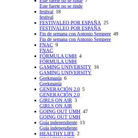
Este fuerte no se rinde
7
Este fuerte no se rinde
festival
18
festival
FESTIVALEO POR ESPAÑA
25
FESTIVALEO POR ESPAÑA
Fin de semana con Antonio Sempere
49
Fin de semana con Antonio Sempere
FNAC
9
FNAC
FÓRMULA UMH
4
FÓRMULA UMH
GAMING UNIVERSITY
16
GAMING UNIVERSITY
Geekmanía
6
Geekmanía
GENERACIÓN 2.0
5
GENERACIÓN 2.0
GIRLS ON AIR
3
GIRLS ON AIR
GOING OUT UMH
47
GOING OUT UMH
Guía independiente
13
Guía independiente
HEALTHY LIFE
2