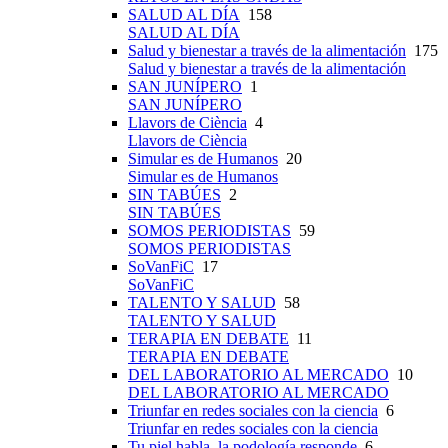
SALUD AL DÍA
158
SALUD AL DÍA
Salud y bienestar a través de la alimentación
175
Salud y bienestar a través de la alimentación
SAN JUNÍPERO
1
SAN JUNÍPERO
Llavors de Ciència
4
Llavors de Ciència
Simular es de Humanos
20
Simular es de Humanos
SIN TABÚES
2
SIN TABÚES
SOMOS PERIODISTAS
59
SOMOS PERIODISTAS
SoVanFiC
17
SoVanFiC
TALENTO Y SALUD
58
TALENTO Y SALUD
TERAPIA EN DEBATE
11
TERAPIA EN DEBATE
DEL LABORATORIO AL MERCADO
10
DEL LABORATORIO AL MERCADO
Triunfar en redes sociales con la ciencia
6
Triunfar en redes sociales con la ciencia
Tu piel habla, la podología responde
6