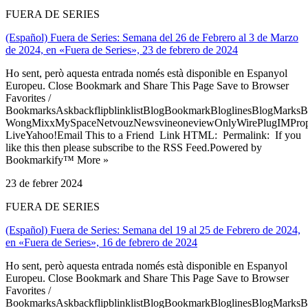
FUERA DE SERIES
(Español) Fuera de Series: Semana del 26 de Febrero al 3 de Marzo
de 2024, en «Fuera de Series», 23 de febrero de 2024
Ho sent, però aquesta entrada només està disponible en Espanyol
Europeu. Close Bookmark and Share This Page Save to Browser
Favorites /
BookmarksAskbackflipblinklistBlogBookmarkBloglinesBlogMarksB
WongMixxMySpaceNetvouzNewsvineoneviewOnlyWirePlugIMPropell
LiveYahoo!Email This to a Friend Link HTML: Permalink: If you
like this then please subscribe to the RSS Feed.Powered by
Bookmarkify™ More »
23 de febrer 2024
FUERA DE SERIES
(Español) Fuera de Series: Semana del 19 al 25 de Febrero de 2024,
en «Fuera de Series», 16 de febrero de 2024
Ho sent, però aquesta entrada només està disponible en Espanyol
Europeu. Close Bookmark and Share This Page Save to Browser
Favorites /
BookmarksAskbackflipblinklistBlogBookmarkBloglinesBlogMarksB