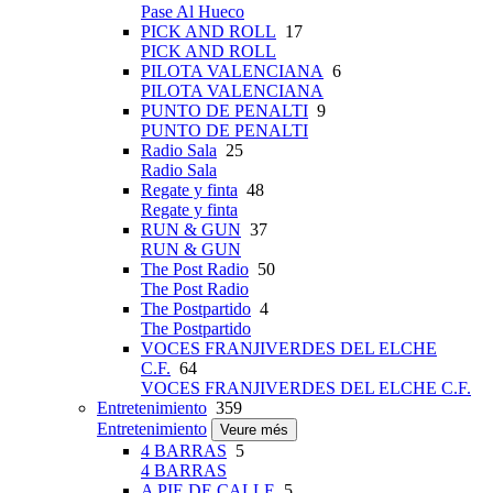
Pase Al Hueco
PICK AND ROLL
17
PICK AND ROLL
PILOTA VALENCIANA
6
PILOTA VALENCIANA
PUNTO DE PENALTI
9
PUNTO DE PENALTI
Radio Sala
25
Radio Sala
Regate y finta
48
Regate y finta
RUN & GUN
37
RUN & GUN
The Post Radio
50
The Post Radio
The Postpartido
4
The Postpartido
VOCES FRANJIVERDES DEL ELCHE
C.F.
64
VOCES FRANJIVERDES DEL ELCHE C.F.
Entretenimiento
359
Entretenimiento
Veure més
4 BARRAS
5
4 BARRAS
A PIE DE CALLE
5