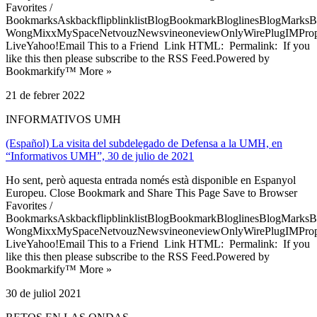
Favorites /
BookmarksAskbackflipblinklistBlogBookmarkBloglinesBlogMarksB
WongMixxMySpaceNetvouzNewsvineoneviewOnlyWirePlugIMPropell
LiveYahoo!Email This to a Friend Link HTML: Permalink: If you
like this then please subscribe to the RSS Feed.Powered by
Bookmarkify™ More »
21 de febrer 2022
INFORMATIVOS UMH
(Español) La visita del subdelegado de Defensa a la UMH, en
“Informativos UMH”, 30 de julio de 2021
Ho sent, però aquesta entrada només està disponible en Espanyol
Europeu. Close Bookmark and Share This Page Save to Browser
Favorites /
BookmarksAskbackflipblinklistBlogBookmarkBloglinesBlogMarksB
WongMixxMySpaceNetvouzNewsvineoneviewOnlyWirePlugIMPropell
LiveYahoo!Email This to a Friend Link HTML: Permalink: If you
like this then please subscribe to the RSS Feed.Powered by
Bookmarkify™ More »
30 de juliol 2021