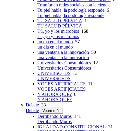
Triunfar en redes sociales con la ciencia
Tu piel habla, la podología responde
6
Tu piel habla, la podología responde
TU SALUD PÉLVICA
1
TU SALUD PÉLVICA
Tú, yo y los microbios
168
Tú, yo y los microbios
un día en el mundo
57
un día en el mundo
una ventana a la innovación
50
una ventana a la innovación
Universitarios Consumidores
12
Universitarios Consumidores
UNIVERSO+DS
13
UNIVERSO+DS
VOCES ARTIFICIALES
11
VOCES ARTIFICIALES
Y AHORA QUÉ?
6
Y AHORA QUÉ?
Debate
33
Debate
Veure més
Derribando Muros
141
Derribando Muros
IGUALDAD CONSTITUCIONAL
31