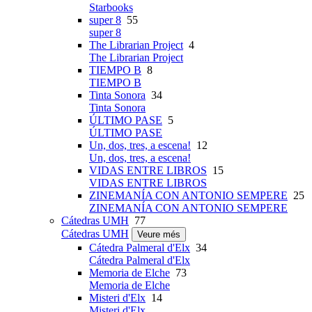
Starbooks
super 8
55
super 8
The Librarian Project
4
The Librarian Project
TIEMPO B
8
TIEMPO B
Tinta Sonora
34
Tinta Sonora
ÚLTIMO PASE
5
ÚLTIMO PASE
Un, dos, tres, a escena!
12
Un, dos, tres, a escena!
VIDAS ENTRE LIBROS
15
VIDAS ENTRE LIBROS
ZINEMANÍA CON ANTONIO SEMPERE
25
ZINEMANÍA CON ANTONIO SEMPERE
Cátedras UMH
77
Cátedras UMH
Veure més
Cátedra Palmeral d'Elx
34
Cátedra Palmeral d'Elx
Memoria de Elche
73
Memoria de Elche
Misteri d'Elx
14
Misteri d'Elx