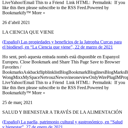
LiveYahoo!Email This to a Friend Link HTML: Permalink: If you
like this then please subscribe to the RSS Feed.Powered by
Bookmarkify™ More »
26 d’abril 2021
LA CIENCIA QUE VIENE
(Español) Las propiedades y beneficios de la Jatropha Curcas para
el biodiesel, en “La Ciencia que viene”, 22 de marzo de 2021
Ho sent, però aquesta entrada només està disponible en Espanyol
Europeu. Close Bookmark and Share This Page Save to Browser
Favorites /
BookmarksAskbackflipblinklistBlogBookmarkBloglinesBlogMarksB
WongMixxMySpaceNetvouzNewsvineoneviewOnlyWirePlugIMPropell
LiveYahoo!Email This to a Friend Link HTML: Permalink: If you
like this then please subscribe to the RSS Feed.Powered by
Bookmarkify™ More »
25 de març 2021
SALUD Y BIENESTAR A TRAVÉS DE LA ALIMENTACIÓN
(Español) La paella, patrimonio cultural y gastronómico, en “Salud
y bienestar”, 27 de enero de 2021