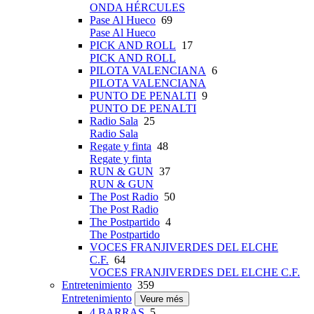
ONDA HÉRCULES
Pase Al Hueco
69
Pase Al Hueco
PICK AND ROLL
17
PICK AND ROLL
PILOTA VALENCIANA
6
PILOTA VALENCIANA
PUNTO DE PENALTI
9
PUNTO DE PENALTI
Radio Sala
25
Radio Sala
Regate y finta
48
Regate y finta
RUN & GUN
37
RUN & GUN
The Post Radio
50
The Post Radio
The Postpartido
4
The Postpartido
VOCES FRANJIVERDES DEL ELCHE
C.F.
64
VOCES FRANJIVERDES DEL ELCHE C.F.
Entretenimiento
359
Entretenimiento
Veure més
4 BARRAS
5