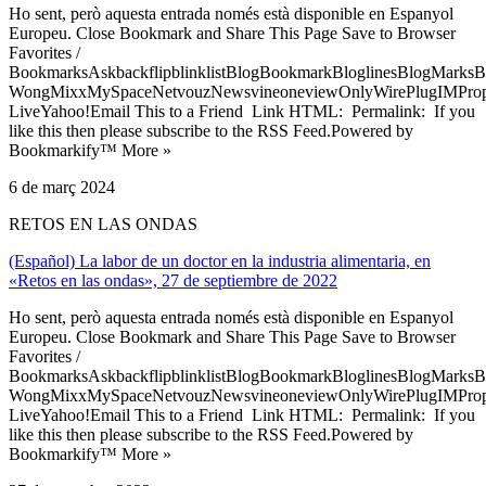
Ho sent, però aquesta entrada només està disponible en Espanyol
Europeu. Close Bookmark and Share This Page Save to Browser
Favorites /
BookmarksAskbackflipblinklistBlogBookmarkBloglinesBlogMarksB
WongMixxMySpaceNetvouzNewsvineoneviewOnlyWirePlugIMPropell
LiveYahoo!Email This to a Friend Link HTML: Permalink: If you
like this then please subscribe to the RSS Feed.Powered by
Bookmarkify™ More »
6 de març 2024
RETOS EN LAS ONDAS
(Español) La labor de un doctor en la industria alimentaria, en
«Retos en las ondas», 27 de septiembre de 2022
Ho sent, però aquesta entrada només està disponible en Espanyol
Europeu. Close Bookmark and Share This Page Save to Browser
Favorites /
BookmarksAskbackflipblinklistBlogBookmarkBloglinesBlogMarksB
WongMixxMySpaceNetvouzNewsvineoneviewOnlyWirePlugIMPropell
LiveYahoo!Email This to a Friend Link HTML: Permalink: If you
like this then please subscribe to the RSS Feed.Powered by
Bookmarkify™ More »