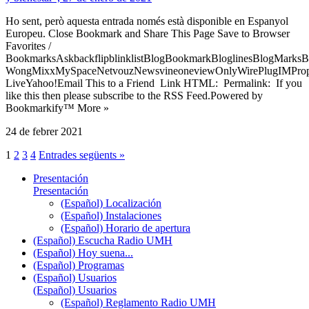
Ho sent, però aquesta entrada només està disponible en Espanyol
Europeu. Close Bookmark and Share This Page Save to Browser
Favorites /
BookmarksAskbackflipblinklistBlogBookmarkBloglinesBlogMarksB
WongMixxMySpaceNetvouzNewsvineoneviewOnlyWirePlugIMPropell
LiveYahoo!Email This to a Friend Link HTML: Permalink: If you
like this then please subscribe to the RSS Feed.Powered by
Bookmarkify™ More »
24 de febrer 2021
1
2
3
4
Entrades següents »
Presentación
Presentación
(Español) Localización
(Español) Instalaciones
(Español) Horario de apertura
(Español) Escucha Radio UMH
(Español) Hoy suena...
(Español) Programas
(Español) Usuarios
(Español) Usuarios
(Español) Reglamento Radio UMH