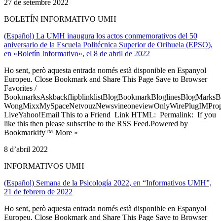
27 de setembre 2022
BOLETÍN INFORMATIVO UMH
(Español) La UMH inaugura los actos conmemorativos del 50
aniversario de la Escuela Politécnica Superior de Orihuela (EPSO),
en «Boletín Informativo», el 8 de abril de 2022
Ho sent, però aquesta entrada només està disponible en Espanyol
Europeu. Close Bookmark and Share This Page Save to Browser
Favorites /
BookmarksAskbackflipblinklistBlogBookmarkBloglinesBlogMarksB
WongMixxMySpaceNetvouzNewsvineoneviewOnlyWirePlugIMPropell
LiveYahoo!Email This to a Friend Link HTML: Permalink: If you
like this then please subscribe to the RSS Feed.Powered by
Bookmarkify™ More »
8 d’abril 2022
INFORMATIVOS UMH
(Español) Semana de la Psicología 2022, en “Informativos UMH”,
21 de febrero de 2022
Ho sent, però aquesta entrada només està disponible en Espanyol
Europeu. Close Bookmark and Share This Page Save to Browser