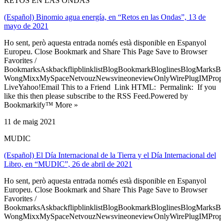
RETOS EN LAS ONDAS
(Español) Binomio agua energía, en “Retos en las Ondas”, 13 de
mayo de 2021
Ho sent, però aquesta entrada només està disponible en Espanyol
Europeu. Close Bookmark and Share This Page Save to Browser
Favorites /
BookmarksAskbackflipblinklistBlogBookmarkBloglinesBlogMarksB
WongMixxMySpaceNetvouzNewsvineoneviewOnlyWirePlugIMPropell
LiveYahoo!Email This to a Friend Link HTML: Permalink: If you
like this then please subscribe to the RSS Feed.Powered by
Bookmarkify™ More »
11 de maig 2021
MUDIC
(Español) El Día Internacional de la Tierra y el Día Internacional del
Libro, en “MUDIC”, 26 de abril de 2021
Ho sent, però aquesta entrada només està disponible en Espanyol
Europeu. Close Bookmark and Share This Page Save to Browser
Favorites /
BookmarksAskbackflipblinklistBlogBookmarkBloglinesBlogMarksB
WongMixxMySpaceNetvouzNewsvineoneviewOnlyWirePlugIMPropell