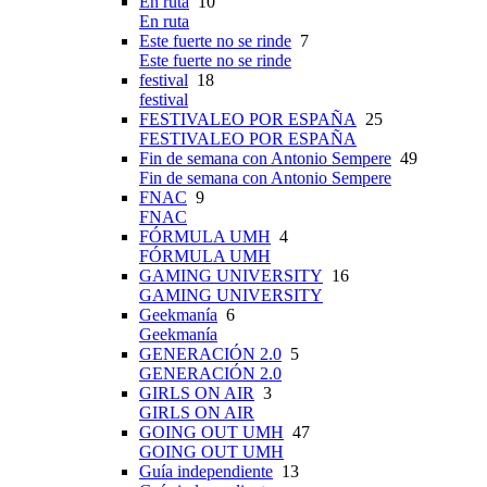
En ruta
10
En ruta
Este fuerte no se rinde
7
Este fuerte no se rinde
festival
18
festival
FESTIVALEO POR ESPAÑA
25
FESTIVALEO POR ESPAÑA
Fin de semana con Antonio Sempere
49
Fin de semana con Antonio Sempere
FNAC
9
FNAC
FÓRMULA UMH
4
FÓRMULA UMH
GAMING UNIVERSITY
16
GAMING UNIVERSITY
Geekmanía
6
Geekmanía
GENERACIÓN 2.0
5
GENERACIÓN 2.0
GIRLS ON AIR
3
GIRLS ON AIR
GOING OUT UMH
47
GOING OUT UMH
Guía independiente
13