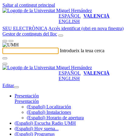
Saltar al contingut principal
ESPAÑOL
VALENCIÀ
ENGLISH
SEU ELECTRÒNICA
Accés identificat (obri en nova finestra)
Gestor de continguts del lloc
Introdueix la teua cerca
ESPAÑOL
VALENCIÀ
ENGLISH
Editar
Presentación
Presentación
(Español) Localización
(Español) Instalaciones
(Español) Horario de apertura
(Español) Escucha Radio UMH
(Español) Hoy suena...
(Español) Programas