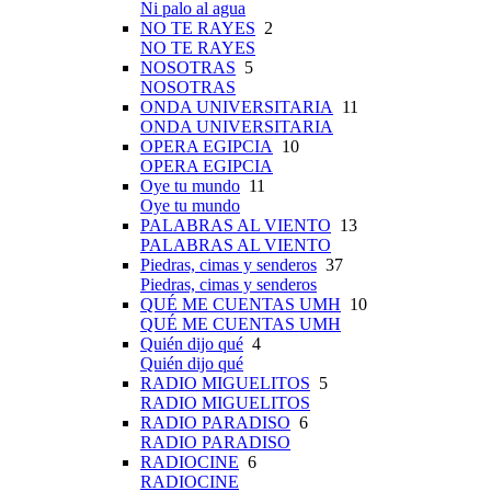
Ni palo al agua
NO TE RAYES
2
NO TE RAYES
NOSOTRAS
5
NOSOTRAS
ONDA UNIVERSITARIA
11
ONDA UNIVERSITARIA
OPERA EGIPCIA
10
OPERA EGIPCIA
Oye tu mundo
11
Oye tu mundo
PALABRAS AL VIENTO
13
PALABRAS AL VIENTO
Piedras, cimas y senderos
37
Piedras, cimas y senderos
QUÉ ME CUENTAS UMH
10
QUÉ ME CUENTAS UMH
Quién dijo qué
4
Quién dijo qué
RADIO MIGUELITOS
5
RADIO MIGUELITOS
RADIO PARADISO
6
RADIO PARADISO
RADIOCINE
6
RADIOCINE