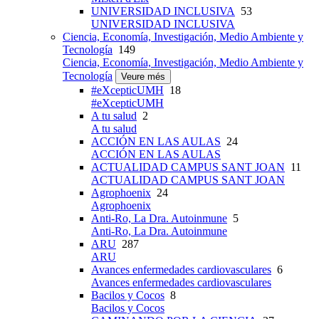
UNIVERSIDAD INCLUSIVA
53
UNIVERSIDAD INCLUSIVA
Ciencia, Economía, Investigación, Medio Ambiente y
Tecnología
149
Ciencia, Economía, Investigación, Medio Ambiente y
Tecnología
Veure més
#eXcepticUMH
18
#eXcepticUMH
A tu salud
2
A tu salud
ACCIÓN EN LAS AULAS
24
ACCIÓN EN LAS AULAS
ACTUALIDAD CAMPUS SANT JOAN
11
ACTUALIDAD CAMPUS SANT JOAN
Agrophoenix
24
Agrophoenix
Anti-Ro, La Dra. Autoinmune
5
Anti-Ro, La Dra. Autoinmune
ARU
287
ARU
Avances enfermedades cardiovasculares
6
Avances enfermedades cardiovasculares
Bacilos y Cocos
8
Bacilos y Cocos