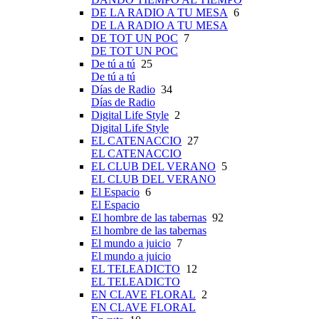
DE LA RADIO A TU MESA
6
DE LA RADIO A TU MESA
DE TOT UN POC
7
DE TOT UN POC
De tú a tú
25
De tú a tú
Días de Radio
34
Días de Radio
Digital Life Style
2
Digital Life Style
EL CATENACCIO
27
EL CATENACCIO
EL CLUB DEL VERANO
5
EL CLUB DEL VERANO
El Espacio
6
El Espacio
El hombre de las tabernas
92
El hombre de las tabernas
El mundo a juicio
7
El mundo a juicio
EL TELEADICTO
12
EL TELEADICTO
EN CLAVE FLORAL
2
EN CLAVE FLORAL