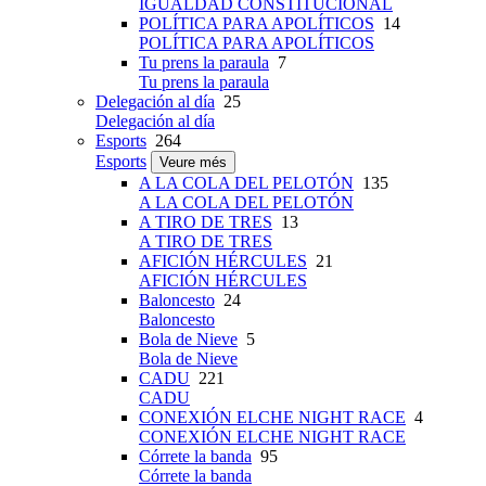
IGUALDAD CONSTITUCIONAL
POLÍTICA PARA APOLÍTICOS
14
POLÍTICA PARA APOLÍTICOS
Tu prens la paraula
7
Tu prens la paraula
Delegación al día
25
Delegación al día
Esports
264
Esports
Veure més
A LA COLA DEL PELOTÓN
135
A LA COLA DEL PELOTÓN
A TIRO DE TRES
13
A TIRO DE TRES
AFICIÓN HÉRCULES
21
AFICIÓN HÉRCULES
Baloncesto
24
Baloncesto
Bola de Nieve
5
Bola de Nieve
CADU
221
CADU
CONEXIÓN ELCHE NIGHT RACE
4
CONEXIÓN ELCHE NIGHT RACE
Córrete la banda
95
Córrete la banda