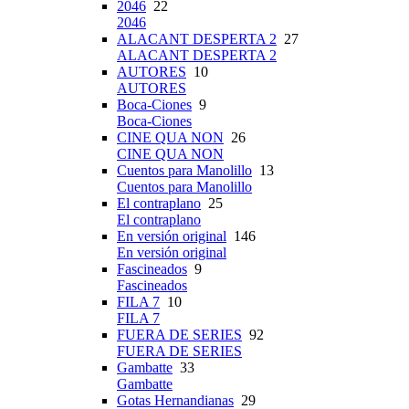
2046
22
2046
ALACANT DESPERTA 2
27
ALACANT DESPERTA 2
AUTORES
10
AUTORES
Boca-Ciones
9
Boca-Ciones
CINE QUA NON
26
CINE QUA NON
Cuentos para Manolillo
13
Cuentos para Manolillo
El contraplano
25
El contraplano
En versión original
146
En versión original
Fascineados
9
Fascineados
FILA 7
10
FILA 7
FUERA DE SERIES
92
FUERA DE SERIES
Gambatte
33
Gambatte
Gotas Hernandianas
29