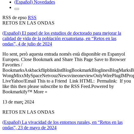
(Español) Novedades
RSS de epso
RSS
RETOS EN LAS ONDAS
(Español) El papel de los estudios de doctorado para mejorar la
calidad de vida de la población ecuatoriana, en “Retos en las
ondas”, 4 de julio de 2024
Ho sent, però aquesta entrada només està disponible en Espanyol
Europeu. Close Bookmark and Share This Page Save to Browser
Favorites /
BookmarksAskbackflipblinklistBlogBookmarkBloglinesBlogMarksB
WongMixxMySpaceNetvouzNewsvineoneviewOnlyWirePlugIMPropell
LiveYahoo!Email This to a Friend Link HTML: Permalink: If you
like this then please subscribe to the RSS Feed.Powered by
Bookmarkify™ More »
13 de març 2024
RETOS EN LAS ONDAS
(Español) La vivacidad de los entornos rurales, en “Retos en las
ondas”, 23 de mayo de 2024