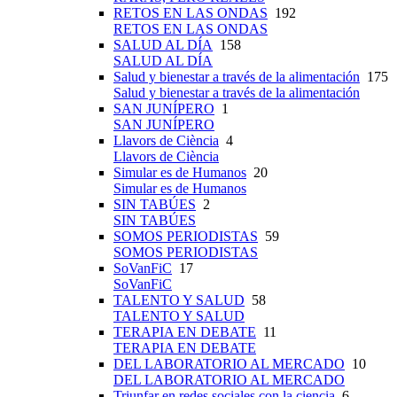
RETOS EN LAS ONDAS
192
RETOS EN LAS ONDAS
SALUD AL DÍA
158
SALUD AL DÍA
Salud y bienestar a través de la alimentación
175
Salud y bienestar a través de la alimentación
SAN JUNÍPERO
1
SAN JUNÍPERO
Llavors de Ciència
4
Llavors de Ciència
Simular es de Humanos
20
Simular es de Humanos
SIN TABÚES
2
SIN TABÚES
SOMOS PERIODISTAS
59
SOMOS PERIODISTAS
SoVanFiC
17
SoVanFiC
TALENTO Y SALUD
58
TALENTO Y SALUD
TERAPIA EN DEBATE
11
TERAPIA EN DEBATE
DEL LABORATORIO AL MERCADO
10
DEL LABORATORIO AL MERCADO
Triunfar en redes sociales con la ciencia
6