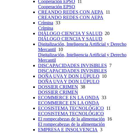
Cooperación EPSO
11
Cooperación EPSO
CREANDO REDES CON AEPA
11
CREANDO REDES CON AEPA
Crímina
33
Crímina
DIÁLOGO CIENCIA Y SALUD
20
DIÁLOGO CIENCIA Y SALUD
Digitalización, Inteligencia Artificial y Derecho
Mercantil
10
Digitalización, Inteligencia Artificial y Derecho
Mercantil
DISCAPACIDADES INVISIBLES
7
DISCAPACIDADES INVISIBLES
DOÑA UVA Y DON LÚPULO
10
DOÑA UVA Y DON LÚPULO
DOSSIER CRIMEN
38
DOSSIER CRIMEN
ECOMMERCE EN LA ONDA
33
ECOMMERCE EN LA ONDA
ECOSISTEMA TECNOLÓGICO
11
ECOSISTEMA TECNOLÓGICO
El rompecabezas de la alimentación
16
El rompecabezas de la alimentación
EMPRESA E INSOLVENCIA
3